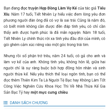
Bạn đang
đọc truyện
Hợp Đồng Làm Vợ Kế
của tác giả
Tiểu
Xíu
. Năm 17 tuổi, Tiết Nhiên Ly hiểu việc đem lòng yêu đơn
phương người đàn ông đã có vợ là sai trái. Cũng là năm đó,
cô biết mình không cần được đền đáp tình yêu, cô chỉ cần
thấy anh được hạnh phúc là đã mãn nguyện. Năm 18 tuổi,
Tiết Nhiên Ly chính thức rời xa tình yêu đầu đời của mình, cô
gói ghém cảm xúc riêng vào một góc trong trái tim.
Nhưng rồi số phận trớ trêu, năm 24 tuổi, cô gả cho anh và
làm vợ kế của anh. Không tình yêu, không hôn lễ, giữa hai
người chỉ là sự ràng buộc bởi hợp đồng hôn nhân và sinh
người thừa kế. Nếu yêu thích thể loại ngôn tình, bạn có thể
đọc thêm Thiên Kim Ta Là Người Tệ Bạc hay Không Làm Tốt
Công Việc Nghiên Cứu Khoa Học Thì Về Nhà Thừa Kế Gia
Sản Bạc Tỷ hay
một mực cưng chiều
.
DANH SÁCH CHƯƠNG