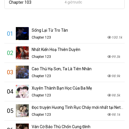
Chapter 103
4 giờ trước
Sống Lại Từ Tro Tàn
01
Chapter 123
100.1k
Nhất Kiến Hoạ Thiên Duyên
02
Chapter 123
99.3k
Cao Thủ Hạ Sơn, Ta Là Tiên Nhân
03
Chapter 123
98.9k
Xuyên Thành Bạn Học Của Ba Mẹ
04
Chapter 123
98.5k
Đọc truyện Hương Tình Rực Cháy mới nhất tại NetTruyen
05
Chapter 123
98.1k
Ván Cờ Báo Thù Chốn Cung Đình