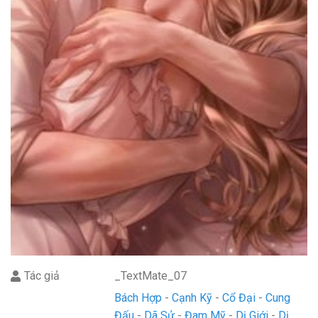
Tác giả
_TextMate_07
Bách Hợp
Cạnh Kỹ
Cổ Đại
Cung
Đấu
Dã Sử
Đam Mỹ
Dị Giới
Dị