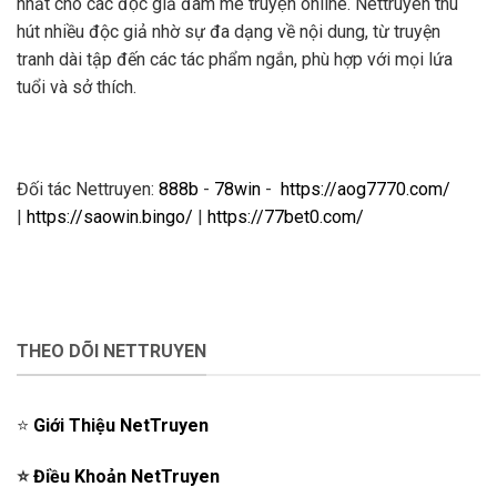
nhất cho các độc giả đam mê truyện online. Nettruyen thu
hút nhiều độc giả nhờ sự đa dạng về nội dung, từ truyện
tranh dài tập đến các tác phẩm ngắn, phù hợp với mọi lứa
tuổi và sở thích.
Đối tác Nettruyen:
888b
-
78win
-
https://aog7770.com/
|
https://saowin.bingo/
|
https://77bet0.com/
THEO DÕI NETTRUYEN
⭐️
Giới Thiệu NetTruyen
⭐️
Điều Khoản NetTruyen