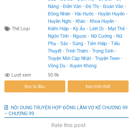
Năng
Điền Văn
Đô Thị
Đoản Văn
Đồng Nhân
Hài Hước
Huyền Huyễn
Huyền Nghi
Khác
Khoa Huyễn
Thể Loại
Kiếm Hiệp
Kỳ Ảo
Linh Dị
Mạt Thế
Ngôn Tình
Ngược
Nữ Cường
Nữ
Phụ
Sắc
Sủng
Tiên Hiệp
Tiểu
Thuyết
Trinh Thám
Trọng Sinh
Truyện Mới Cập Nhật
Truyện Teen
Võng Du
Xuyên Không
Lượt xem
50.9k
Đọc từ đầu
Đọc mới nhất
NỘI DUNG TRUYỆN HỢP ĐỒNG LÀM VỢ KẾ CHƯƠNG 99
– CHƯƠNG 99
Rate this post