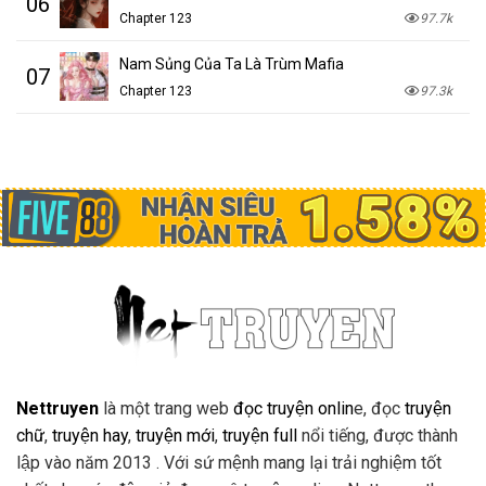
06
Chapter 123
97.7k
Nam Sủng Của Ta Là Trùm Mafia
07
Chapter 123
97.3k
Nettruyen
là một trang web
đọc truyện onlin
e, đọc
truyện
chữ
,
truyện hay
,
truyện mới
,
truyện full
nổi tiếng, được thành
lập vào năm 2013 . Với sứ mệnh mang lại trải nghiệm tốt