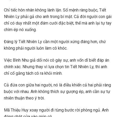
Chỉ tiếc hôn nhân không lành lặn. Số mệnh ràng buộc, Tiết
Nhiên Ly phải gả cho anh trong bí mật. Cả đời người con gái
chỉ có duy nhất một đám cưới đặc biệt, thế mà anh lại tự tay
chìm ép nó xuống.
Đáng lý Tiết Nhiên Ly cần một người xứng đáng hơn, chứ
không phải người luôn làm cô khóc.
Việc Bình Nhu giả dối nói cô gây sự, anh vốn dĩ biết đáp án
chính xác. Nhưng thay vì lựa chọn tin Tiết Nhiên Ly, thì anh
chỉ cố gắng tách cô ra khỏi mình.
Cả đứa con giữa hai người, nó là điều khiến cả hai phải ràng
buộc với nhau. Anh không thích sự gượng ép, anh cần sự tự
nhiên thuận theo ý trời.
Mã Thiệu Huy xoay người đi từng bước rời phòng ngủ. Anh
đóng chặt cửa vào giúp cô.