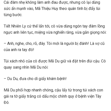
Cái đâm nhẹ không làm anh đau được, nhưng cô lại dùng
sức ấn mạnh vào, Mã Thiệu Huy theo quán tình bị đẩy lùi
từng bước.
Tiết Nhiên Ly cứ thế lấn tới, cô vừa dùng ngón tay đâm lồng
ngực anh liên tục, miệng vừa nghiến răng, vừa gằn giọng nói:
– Anh, nghe, cho, rõ, đây. Tôi mới là người bị đánh! Là vợ cũ
của anh ra tay đó!
Túi xách nhỏ của cô được Mã Du giữ và đặt trên đùi cậu. Cô
quay sang nhìn Mã Du nói:
– Du Du, đưa cho dì giấy khám bệnh!
Mã Du phối hợp nhanh chóng, cậu lấy từ trong túi xách con
gái ra tờ giấy trắng có dấu mộc chính quy ở bệnh viện Tây
Đô.