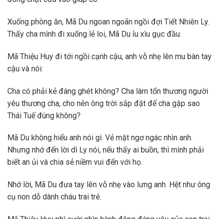
Xuống phòng ăn, Mã Du ngoan ngoãn ngồi đợi Tiết Nhiên Ly.
Thấy cha mình đi xuống lẻ loi, Mã Du ỉu xìu gục đầu.
Mã Thiệu Huy đi tới ngồi cạnh cậu, anh vỗ nhẹ lên mu bàn tay
cậu và nói:
Cha có phải kẻ đáng ghét không? Cha làm tổn thương người
yêu thương cha, cho nên ông trời sắp đặt để cha gặp sao
Thái Tuế đúng không?
Mã Du không hiểu anh nói gì. Vẻ mặt ngơ ngác nhìn anh.
Nhưng nhớ đến lời dì Ly nói, nếu thấy ai buồn, thì mình phải
biết an ủi và chia sẻ niềm vui đến với họ.
Nhớ lời, Mã Du đưa tay lên vỗ nhẹ vào lưng anh. Hệt như ông
cụ non dỗ dành cháu trai trẻ.