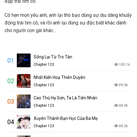
đạp trái tim cô.
Cô hẹn mọn yêu anh, anh lại thô bạo dùng sự dịu dàng khuấy
động trái tim cô, và rồi anh lại dùng sự đặc biệt khác dành
cho người con gái khác…
Sống Lại Từ Tro Tàn
01
Chapter 123
100.1k
Nhất Kiến Hoạ Thiên Duyên
02
Chapter 123
99.3k
Cao Thủ Hạ Sơn, Ta Là Tiên Nhân
03
Chapter 123
98.9k
Xuyên Thành Bạn Học Của Ba Mẹ
04
Chapter 123
98.5k