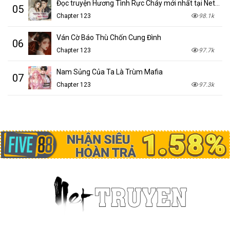
Đọc truyện Hương Tình Rực Cháy mới nhất tại NetTruyen
05
Chapter 123
98.1k
Ván Cờ Báo Thù Chốn Cung Đình
06
Chapter 123
97.7k
Nam Sủng Của Ta Là Trùm Mafia
07
Chapter 123
97.3k