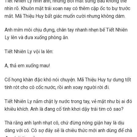
Tiết Nhiên Ly nhìn anh, nhưng đôi mắt sưng đau không thể
nhìn rõ. Khuôn mặt trái xoan nay có thêm cặp ốc to bự trước
mắt. Mã Thiệu Huy bất giác muốn cười nhưng không dám.
Anh mím môi chịu đựng, chân tay nhanh nhẹn bế Tiết Nhiên
Ly lên và đưa xuống phòng ăn.
Tiết Nhiên Ly vội la lên:
A, thả em xuống mau!
Cổ họng khàn đặc khó nói chuyện. Mã Thiệu Huy tự dưng tốt
tính rót cho cô cốc nước, rồi anh xoay người rời đi.
Tiết Nhiên Ly nắm chặt ly nước trong tay, vẻ mặt như bị ai đó
khiêu khích. Anh là đang cố tình khơi dậy trái tim cô sao?
Thà rằng anh lạnh nhạt cô, chứ đừng nóng giận hay là dịu
dàng với cô. Cô sợ đây sẽ là chiêu thức mới anh dùng để chà