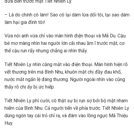
đưa đến trước mặt Tiết Nhiên Ly.
– Là do chính cô làm! Sao cô lại dám lừa dối tôi, tại sao dám
làm hại gia đình tôi!
Vừa nói anh vừa chỉ vào màn hình điện thoại và Mã Du. Cậu
bé mơ màng nhìn hai người lớn cãi nhau ầm ĩ trước mặt, cơ
thể cậu run rẩy nhưng chẳng ai nhìn thấy.
Tiết Nhiên Ly nhìn căng mắt vào điện thoại. Màn hình hiện rõ
vết thương trên má Bình Nhu, khuôn mặt chị đầy đau khổ,
nước mắt ngấn lệ đáng thương. Người ngoài nhìn vào cũng
thấy rõ chị ấy bị ức hiếp.
Tiết Nhiên Ly phì cười, cô thật sự bị run sợ bởi bộ mặt nham
hiểm của Bình Nhu. Cả người tiến về phía trước. Tiết Nhiên Ly
dùng ngón tay cái trỏ chỉ ra, và đâm vào lồng ngực Mã Thiệu
Huy.