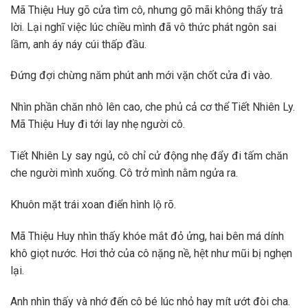
Mã Thiệu Huy gõ cửa tìm cô, nhưng gõ mãi không thấy trả
lời. Lại nghĩ việc lúc chiều mình đã vô thức phát ngôn sai
lầm, anh áy náy cúi thấp đầu.
Đứng đợi chừng năm phút anh mới vặn chốt cửa đi vào.
Nhìn phần chăn nhô lên cao, che phủ cả cơ thể Tiết Nhiên Ly.
Mã Thiệu Huy đi tới lay nhẹ người cô.
Tiết Nhiên Ly say ngủ, cô chỉ cử động nhẹ đẩy đi tấm chăn
che người mình xuống. Cô trở mình nằm ngửa ra.
Khuôn mặt trái xoan điển hình lộ rõ.
Mã Thiệu Huy nhìn thấy khóe mắt đỏ ửng, hai bên má dính
khô giọt nước. Hơi thở của cô nặng nề, hệt như mũi bị nghẹn
lại.
Anh nhìn thấy và nhớ đến cô bé lúc nhỏ hay mít ướt đòi cha.