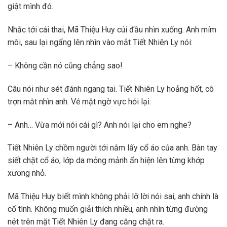
giật mình đó.
Nhắc tới cái thai, Mã Thiệu Huy cúi đầu nhìn xuống. Anh mím
môi, sau lại ngẩng lên nhìn vào mắt Tiết Nhiên Ly nói:
– Không cần nó cũng chẳng sao!
Câu nói như sét đánh ngang tai. Tiết Nhiên Ly hoảng hốt, cô
trợn mắt nhìn anh. Vẻ mặt ngờ vực hỏi lại:
– Anh… Vừa mới nói cái gì? Anh nói lại cho em nghe?
Tiết Nhiên Ly chồm người tới nắm lấy cổ áo của anh. Bàn tay
siết chặt cổ áo, lớp da mỏng mảnh ẩn hiện lên từng khớp
xương nhỏ.
Mã Thiệu Huy biết mình không phải lỡ lời nói sai, anh chính là
cố tình. Không muốn giải thích nhiều, anh nhìn từng đường
nét trên mặt Tiết Nhiên Ly đang căng chặt ra.