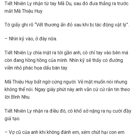
Tiết Nhiên Ly nhận từ tay Mã Du, sau đó đưa thẳng ra trước
mắt Mã Thiệu Huy.
Tờ giấy ghi rõ “Vết thương ẩn đỏ sau khi bị tác động vật lý”.
– Nhìn kỹ vào, ở đây nữa.
Tiết Nhiên Ly chìa mặt ra tới gần anh, cô chỉ tay vào bên má
còn đang hồng hồng của mình. Nhìn kỹ sẽ thấy có đường
viền nhỏ phác họa dấu bàn tay.
Mã Thiệu Huy bất ngờ cứng người. Vẻ mặt muốn nói nhưng
không thể nói. Ngay giây phút này anh vẫn cứ cứ rắn tin theo
lời Bình Nhu.
Tiết Nhiên Ly nhận ra điều đó, cô khổ sở nặng ra nụ cười đầy
giả tạo.
– Vợ cũ của anh khi không đánh em, xém chút hại con em