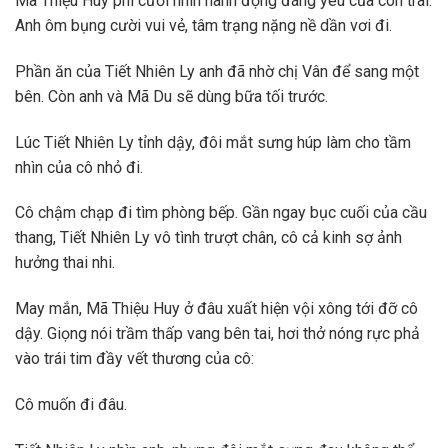
Mã Thiệu Huy phì cười nhìn hành động đáng yêu của con trai.
Anh ôm bụng cười vui vẻ, tâm trạng nặng nề dần vơi đi.
Phần ăn của Tiết Nhiên Ly anh đã nhờ chị Vân để sang một
bên. Còn anh và Mã Du sẽ dùng bữa tối trước.
Lúc Tiết Nhiên Ly tỉnh dậy, đôi mắt sưng húp làm cho tầm
nhìn của cô nhỏ đi.
Cô chậm chạp đi tìm phòng bếp. Gần ngay bục cuối của cầu
thang, Tiết Nhiên Ly vô tình trượt chân, cô cả kinh sợ ảnh
hưởng thai nhi.
May mắn, Mã Thiệu Huy ở đâu xuất hiện vội xông tới đỡ cô
dậy. Giọng nói trầm thấp vang bên tai, hơi thở nóng rực phả
vào trái tim đầy vết thương của cô:
Cô muốn đi đâu.