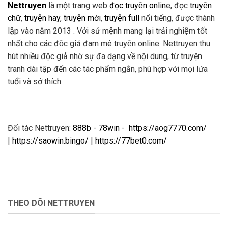
Nettruyen
là một trang web
đọc truyện onlin
e, đọc
truyện
chữ
,
truyện hay
,
truyện mới
,
truyện full
nổi tiếng, được thành
lập vào năm 2013 . Với sứ mệnh mang lại trải nghiệm tốt
nhất cho các độc giả đam mê truyện online. Nettruyen thu
hút nhiều độc giả nhờ sự đa dạng về nội dung, từ truyện
tranh dài tập đến các tác phẩm ngắn, phù hợp với mọi lứa
tuổi và sở thích.
Đối tác Nettruyen:
888b
-
78win
-
https://aog7770.com/
|
https://saowin.bingo/
|
https://77bet0.com/
THEO DÕI NETTRUYEN