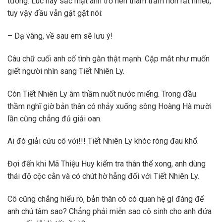
tường. Lúc này sắc mặt anh trở nên thâm trầm hơn rất nhiều,
tuy vậy đầu vẫn gật gật nói:
– Dạ vâng, về sau em sẽ lưu ý!
Câu chữ cuối anh cố tình gằn thật mạnh. Cặp mắt như muốn
giết người nhìn sang Tiết Nhiên Ly.
Còn Tiết Nhiên Ly âm thầm nuốt nước miếng. Trong đầu
thầm nghĩ giờ bản thân có nhảy xuống sông Hoàng Hà mười
lần cũng chẳng đủ giải oan.
Ai đó giải cứu cô với!!! Tiết Nhiên Ly khóc ròng đau khổ.
Đợi đến khi Mã Thiệu Huy kiểm tra thân thể xong, anh dùng
thái độ cộc cằn và có chút hờ hẫng đối với Tiết Nhiên Ly.
Cô cũng chẳng hiểu rõ, bản thân cô có quan hệ gì đáng để
anh chú tâm sao? Chẳng phải miễn sao cô sinh cho anh đứa