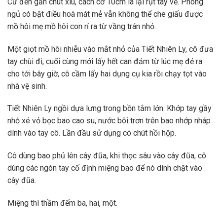
Cứ đến gần chút xíu, cách cỡ 10cm là lại rụt tay về. Phòng
ngủ có bật điều hoà mát mẻ vẫn không thể che giấu được
mồ hôi mẹ mồ hôi con rỉ ra từ vầng trán nhỏ.
Một giọt mồ hôi nhiễu vào mắt nhỏ của Tiết Nhiên Ly, cô đưa
tay chùi đi, cuối cùng mới lấy hết can đảm từ lúc mẹ đẻ ra
cho tới bây giờ, cô cầm lấy hai dụng cụ kia rồi chạy tọt vào
nhà vệ sinh.
Tiết Nhiên Ly ngồi dựa lưng trong bồn tắm lớn. Khớp tay gầy
nhỏ xé vỏ bọc bao cao su, nước bôi trơn trên bao nhớp nháp
dính vào tay cô. Lần đầu sử dụng có chút hồi hộp.
Cô dùng bao phủ lên cây đũa, khi thọc sâu vào cây đũa, cô
dùng các ngón tay cố định miệng bao để nó dính chặt vào
cây đũa.
Miệng thì thầm đếm ba, hai, một.