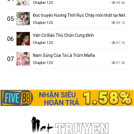
Chapter 123
98.5k
Đọc truyện Hương Tình Rực Cháy mới nhất tại NetTruyen
05
Chapter 123
98.1k
Ván Cờ Báo Thù Chốn Cung Đình
06
Chapter 123
97.7k
Nam Sủng Của Ta Là Trùm Mafia
07
Chapter 123
97.3k