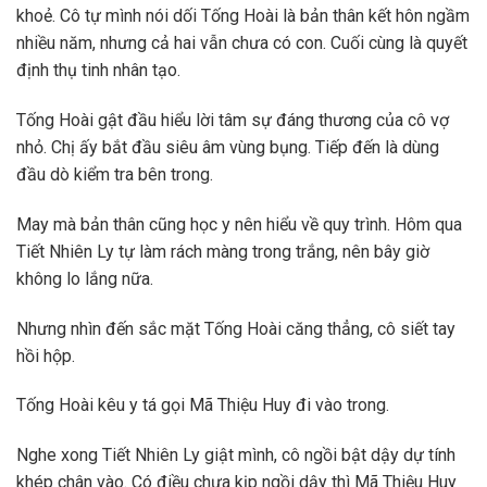
khoẻ. Cô tự mình nói dối Tống Hoài là bản thân kết hôn ngầm
nhiều năm, nhưng cả hai vẫn chưa có con. Cuối cùng là quyết
định thụ tinh nhân tạo.
Tống Hoài gật đầu hiểu lời tâm sự đáng thương của cô vợ
nhỏ. Chị ấy bắt đầu siêu âm vùng bụng. Tiếp đến là dùng
đầu dò kiểm tra bên trong.
May mà bản thân cũng học y nên hiểu về quy trình. Hôm qua
Tiết Nhiên Ly tự làm rách màng trong trắng, nên bây giờ
không lo lắng nữa.
Nhưng nhìn đến sắc mặt Tống Hoài căng thẳng, cô siết tay
hồi hộp.
Tống Hoài kêu y tá gọi Mã Thiệu Huy đi vào trong.
Nghe xong Tiết Nhiên Ly giật mình, cô ngồi bật dậy dự tính
khép chân vào. Có điều chưa kịp ngồi dậy thì Mã Thiệu Huy