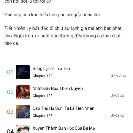
con nối dỗi là tốt rồi à?
Đàn ông còn khó hiểu hơn phụ nữ gấp ngàn lần.
Tiết Nhiên Ly bất đắc dĩ chịu sự lạnh giá mà anh ban phát
cho. Ngồi trên xe suốt dọc đường đều không an tâm chút
nào cả.
Sống Lại Từ Tro Tàn
01
Chapter 123
100.1k
Nhất Kiến Hoạ Thiên Duyên
02
Chapter 123
99.3k
Cao Thủ Hạ Sơn, Ta Là Tiên Nhân
03
Chapter 123
98.9k
Xuyên Thành Bạn Học Của Ba Mẹ
04