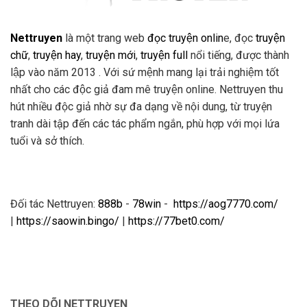
Nettruyen
là một trang web
đọc truyện onlin
e, đọc
truyện
chữ
,
truyện hay
,
truyện mới
,
truyện full
nổi tiếng, được thành
lập vào năm 2013 . Với sứ mệnh mang lại trải nghiệm tốt
nhất cho các độc giả đam mê truyện online. Nettruyen thu
hút nhiều độc giả nhờ sự đa dạng về nội dung, từ truyện
tranh dài tập đến các tác phẩm ngắn, phù hợp với mọi lứa
tuổi và sở thích.
Đối tác Nettruyen:
888b
-
78win
-
https://aog7770.com/
|
https://saowin.bingo/
|
https://77bet0.com/
THEO DÕI NETTRUYEN