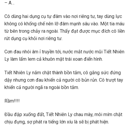
– A…
Cô dùng hai dụng cụ tự đâm vào nơi riêng tư, tay dùng lực
không có khống chế nên lỡ đâm mạnh sâu vào. Một tia máu
từ bên trong chảy ra ngoài. Thấy đạt được mục đích cô liền
rút dụng cụ khỏi nơi riêng tư.
Cơn đau nhói âm ỉ truyền tới, nước mắt nước mũi Tiết Nhiên
Ly làm lấm lem cả khuôn mặt trái xoan điển hình.
Tiết Nhiên Ly nắm chặt thành bồn tắm, cô gắng sức đứng
dậy nhưng cơn đau khiến cả người cô bủn rủn. Cô trượt tay
khiến cả người ngã ra ngoài bồn tắm.
Rầm!!!!
Đầu đập xuống đất, Tiết Nhiên Ly chau mày, môi mím chặt
chịu đựng, sợ phát ra tiếng lớn xíu là sẽ bị phát hiện.