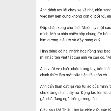
Anh đánh tay lái chạy xe về nhà, nhìn san
việc này nên cũng không còn gì bối rối, 
Đắp chăn xong cho Tiết Nhiên Ly một các
mình. Mở ra nhìn chiếc hộp nhung đỏ bên t
kim cương siêu to và đầy sang quý.
Hình dáng có hai nhánh hoa hồng nhỏ bao 
mỉ khắc tên viết tắt của anh và của cô, “
Anh vuốt ve chiếc nhẫn trong tay, bản thân
chính thức làm một bữa tiệc cầu hôn cô.
Anh cẩn thận cất lại vào túi áo của mình,
chưa từng nhìn thấy nó. Động tác lén lút
gái nhỏ đang ngủ trên giường lớn.
Giây sau Mã Thiệu Huy lại nhìn đến sấp h