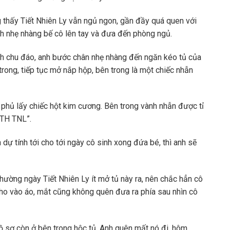
g thấy Tiết Nhiên Ly vẫn ngủ ngon, gần đầy quá quen với
anh nhẹ nhàng bế cô lên tay và đưa đến phòng ngủ.
h chu đáo, anh bước chân nhẹ nhàng đến ngăn kéo tủ của
rong, tiếp tục mở nắp hộp, bên trong là một chiếc nhẫn
phủ lấy chiếc hột kim cương. Bên trong vành nhẫn được tỉ
MTH TNL”.
 dự tính tới cho tới ngày cô sinh xong đứa bé, thì anh sẽ
 thường ngày Tiết Nhiên Ly ít mở tủ này ra, nên chắc hẳn cô
 cho vào áo, mắt cũng không quên đưa ra phía sau nhìn cô
ồ sơ còn ở bên trong hộc tủ. Anh quên mất nó đi, hôm