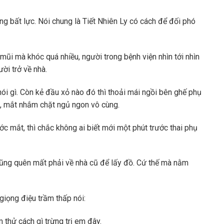
ng bất lực. Nói chung là Tiết Nhiên Ly có cách để đối phó
mũi mà khóc quá nhiều, người trong bệnh viện nhìn tới nhìn
ời trở về nhà.
 nói gì. Còn kẻ đầu xỏ nào đó thì thoải mái ngồi bên ghế phụ
ép, mắt nhắm chặt ngủ ngon vô cùng.
c mắt, thì chắc không ai biết mới một phút trước thai phụ
cũng quên mất phải về nhà cũ để lấy đồ. Cứ thế mà nằm
iọng điệu trầm thấp nói:
 thử cách gì trừng trị em đây.