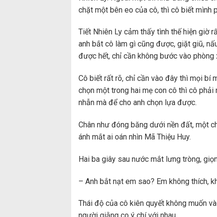
chặt một bên eo của cô, thì cô biết mình 
Tiết Nhiên Ly cảm thấy tình thế hiện giờ 
anh bắt cô làm gì cũng được, giặt giũ, n
được hết, chỉ cần không bước vào phòng 
Cô biết rất rõ, chỉ cần vào đây thì mọi bí
chọn một trong hai mẹ con cô thì cô phải 
nhẫn mà để cho anh chọn lựa được.
Chân như đóng băng dưới nền đất, một chú
ánh mắt ai oán nhìn Mã Thiệu Huy.
Hai ba giây sau nước mắt lưng tròng, giọn
– Anh bắt nạt em sao? Em không thích, kh
Thái độ của cô kiên quyết không muốn vào
người giằng co ý chí với nhau.