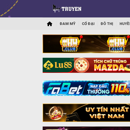
ĐAM MỸ
CỔ ĐẠI
ĐÔ THỊ
HUYỀ