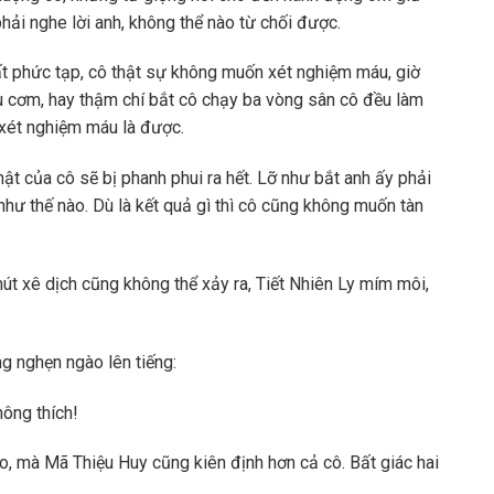
phải nghe lời anh, không thể nào từ chối được.
rất phức tạp, cô thật sự không muốn xét nghiệm máu, giờ
ấu cơm, hay thậm chí bắt cô chạy ba vòng sân cô đều làm
xét nghiệm máu là được.
 mật của cô sẽ bị phanh phui ra hết. Lỡ như bắt anh ấy phải
như thế nào. Dù là kết quả gì thì cô cũng không muốn tàn
t xê dịch cũng không thể xảy ra, Tiết Nhiên Ly mím môi,
g nghẹn ngào lên tiếng:
ông thích!
, mà Mã Thiệu Huy cũng kiên định hơn cả cô. Bất giác hai