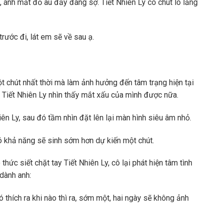
, ánh mắt đỏ au đầy đáng sợ. Tiết Nhiên Ly có chút lo lắng
rước đi, lát em sẽ về sau ạ.
ột chút nhất thời mà làm ảnh hưởng đến tâm trạng hiện tại
 Tiết Nhiên Ly nhìn thấy mắt xấu của mình được nữa.
iên Ly, sau đó tầm nhìn đặt lên lại màn hình siêu âm nhỏ.
 có khả năng sẽ sinh sớm hơn dự kiến một chút.
ức siết chặt tay Tiết Nhiên Ly, cô lại phát hiện tâm tình
 dành anh:
nó thích ra khi nào thì ra, sớm một, hai ngày sẽ không ảnh