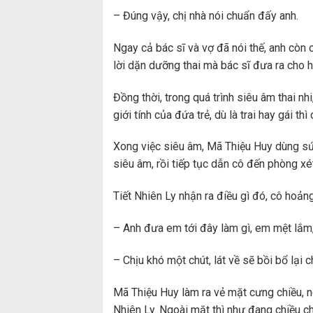
– Đúng vậy, chị nhà nói chuẩn đấy anh.
Ngay cả bác sĩ và vợ đã nói thế, anh còn 
lời dặn dưỡng thai mà bác sĩ đưa ra cho h
Đồng thời, trong quá trình siêu âm thai n
giới tính của đứa trẻ, dù là trai hay gái t
Xong việc siêu âm, Mã Thiệu Huy dùng sức
siêu âm, rồi tiếp tục dẫn cô đến phòng x
Tiết Nhiên Ly nhận ra điều gì đó, cô hoảng
– Anh đưa em tới đây làm gì, em mệt lắm,
– Chịu khó một chút, lát về sẽ bồi bổ lại 
Mã Thiệu Huy làm ra vẻ mặt cưng chiều, ng
Nhiên Ly. Ngoài mặt thì như đang chiều 