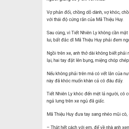
Vợ phản đối, chồng dỗ dành, vợ khóc, chồ
với thái độ cứng rắn của Mã Thiệu Huy.
Sau cùng, vì Tiết Nhiên Ly không cần mặt 
lui, bất đắc dĩ Mã Thiệu Huy phải đem ngư
Ngồi trên xe, anh thở dài không biết phải
lại, hai tay đặt lên bụng, miệng chóp ch
Nếu không phải trên má có vết lằn của nướ
này đã khóc muốn khàn cả cô đâu đấy.
Tiết Nhiên Ly khóc đến mệt lả người, cô 
ngả lưng trên xe ngủ đã giấc.
Mã Thiệu Huy đưa tay sang nhéo mũi cô, g
– Thật hết cách với em, để về nhà anh xem