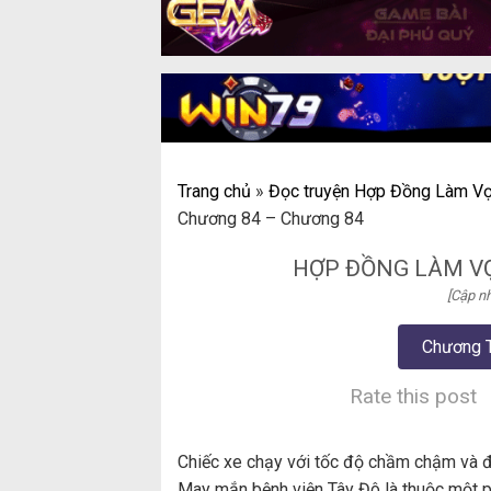
Trang chủ
»
Đọc truyện Hợp Đồng Làm Vợ 
Chương 84 – Chương 84
HỢP ĐỒNG LÀM VỢ
[Cập nh
Chương 
Rate this post
Chiếc xe chạy với tốc độ chầm chậm và đề
May mắn bệnh viện Tây Đô là thuộc một p