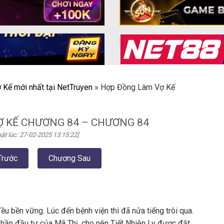
Kế mới nhất tại NetTruyen
»
Hợp Đồng Làm Vợ Kế
 KẾ CHƯƠNG 84 – CHƯƠNG 84
ật lúc: 27-02-2025 13:15:22]
Trước
Chương Sau
u bền vững. Lúc đến bệnh viện thì đã nửa tiếng trôi qua.
hần đầu tư của Mã Thị, cho nên Tiết Nhiên Ly được đặt