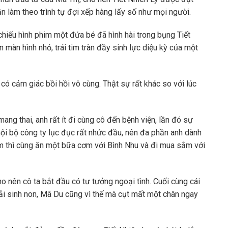
 làm theo trình tự đợi xếp hàng lấy số như mọi người.
chiếu hình phim một đứa bé đã hình hài trong bụng Tiết
màn hình nhỏ, trái tim tràn đầy sinh lực diệu kỳ của một
 cảm giác bồi hồi vô cùng. Thật sự rất khác so với lúc
ang thai, anh rất ít đi cùng cô đến bệnh viện, lần đó sự
ội bộ công ty lục đục rất nhức đầu, nên đa phần anh dành
lắm thì cùng ăn một bữa cơm với Bình Nhu và đi mua sắm với
ho nên cô ta bắt đầu có tư tưởng ngoại tình. Cuối cùng cái
 phải sinh non, Mã Du cũng vì thế mà cụt mất một chân ngay