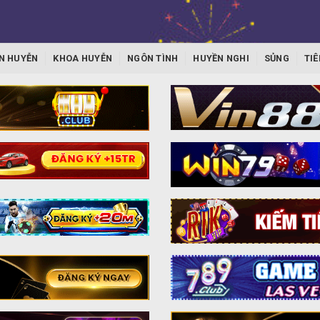
N HUYỄN
KHOA HUYỄN
NGÔN TÌNH
HUYỀN NGHI
SỦNG
TIÊ