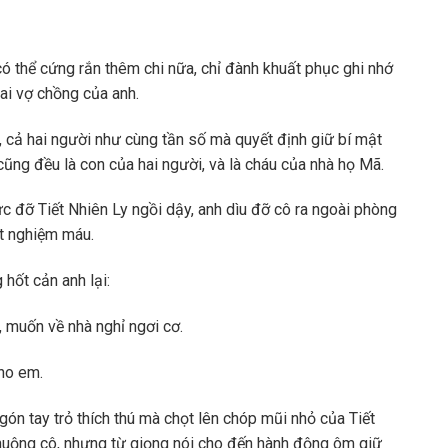
có thể cứng rắn thêm chi nữa, chỉ đành khuất phục ghi nhớ
ai vợ chồng của anh.
hi, cả hai người như cùng tần số mà quyết định giữ bí mật
hì cũng đều là con của hai người, và là cháu của nhà họ Mã.
 đỡ Tiết Nhiên Ly ngồi dậy, anh dìu đỡ cô ra ngoài phòng
ét nghiệm máu.
 hốt cản anh lại:
 muốn về nhà nghỉ ngơi cơ.
cho em.
ón tay trỏ thích thú mà chọt lên chóp mũi nhỏ của Tiết
chuộng cô, nhưng từ giọng nói cho đến hành động ôm giữ