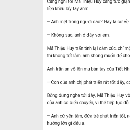
Càng nghĩ tới Mã Thiệu Huy càng tức giận
liền khều lấy tay anh:
– Anh mệt trong người sao? Hay là cứ về t
– Không sao, anh ở đây với em.
Mã Thiệu Huy trấn tĩnh lại cảm xúc, chỉ m
thì không tốt lắm, anh không muốn để cho
Anh trấn an vỗ lên mu bàn tay của Tiết Nh
– Con của anh chị phát triển rất tốt đấy,
Bỗng dưng nghe tới đây, Mã Thiệu Huy vô th
của anh có biến chuyển, vì thế tiếp tục dỗ
– Anh cứ yên tâm, đứa trẻ phát triển tốt, 
hưởng lớn gì đâu ạ.