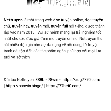
Nettruyen
là một trang web
đọc truyện onlin
e, đọc
truyện
chữ
,
truyện hay
,
truyện mới
,
truyện full
nổi tiếng, được thành
lập vào năm 2013 . Với sứ mệnh mang lại trải nghiệm tốt
nhất cho các độc giả đam mê truyện online. Nettruyen thu
hút nhiều độc giả nhờ sự đa dạng về nội dung, từ truyện
tranh dài tập đến các tác phẩm ngắn, phù hợp với mọi lứa
tuổi và sở thích.
Đối tác Nettruyen:
888b
-
78win
-
https://aog7770.com/
|
https://saowin.bingo/
|
https://77bet0.com/