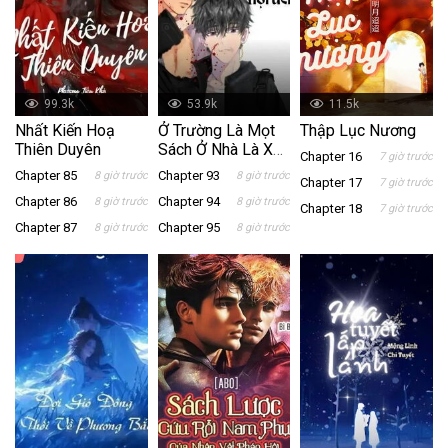
99.3k
53.9k
11.5k
Nhất Kiến Hoạ
Ở Trường Là Mọt
Thập Lục Nương
Thiên Duyên
Sách Ở Nhà Là Xã
Chapter 16
7 giờ trước
Hội Đen
Chapter 85
Chapter 93
8 giờ trước
8 giờ trước
Chapter 17
7 giờ trước
Chapter 86
Chapter 94
8 giờ trước
8 giờ trước
Chapter 18
7 giờ trước
Chapter 87
Chapter 95
8 giờ trước
8 giờ trước