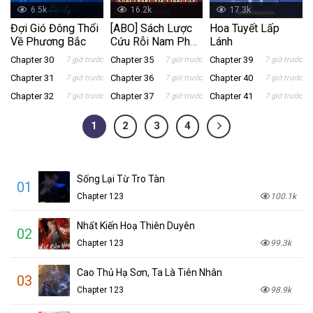
6.5k
16.2k
17.3k
Đợi Gió Đông Thổi
[ABO] Sách Lược
Hoa Tuyết Lấp
Về Phương Bắc
Cứu Rỗi Nam Phụ
Lánh
Của Nhân Vật
Chapter 30
Chapter 35
Chapter 39
7 giờ trước
7 giờ trước
7 giờ trước
Pháo Hôi
Chapter 31
Chapter 36
Chapter 40
7 giờ trước
7 giờ trước
7 giờ trước
Chapter 32
Chapter 37
Chapter 41
7 giờ trước
7 giờ trước
7 giờ trước
1
2
3
4
Sống Lại Từ Tro Tàn
01
Chapter 123
100.1k
Nhất Kiến Hoạ Thiên Duyên
02
Chapter 123
99.3k
Cao Thủ Hạ Sơn, Ta Là Tiên Nhân
03
Chapter 123
98.9k