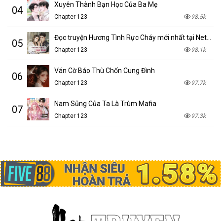
Xuyên Thành Bạn Học Của Ba Mẹ
04
Chapter 123
98.5k
Đọc truyện Hương Tình Rực Cháy mới nhất tại NetTruyen
05
Chapter 123
98.1k
Ván Cờ Báo Thù Chốn Cung Đình
06
Chapter 123
97.7k
Nam Sủng Của Ta Là Trùm Mafia
07
Chapter 123
97.3k