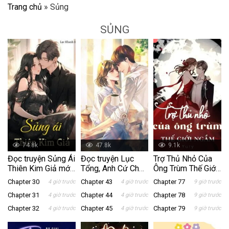
Trang chủ
»
Sủng
SỦNG
74.8k
47.8k
9.1k
Đọc truyện Sủng Ái
Đọc truyện Lục
Trợ Thủ Nhỏ Của
Thiên Kim Giả mới
Tổng, Anh Cứ Chờ
Ông Trùm Thế Giới
nhất tại NetTruyen
Đấy! mới nhất tại
Ngầm
Chapter 30
Chapter 43
Chapter 77
4 giờ trước
4 giờ trước
9 giờ trước
NetTruyen
Chapter 31
Chapter 44
Chapter 78
4 giờ trước
4 giờ trước
9 giờ trước
Chapter 32
Chapter 45
Chapter 79
4 giờ trước
4 giờ trước
9 giờ trước