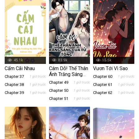
45.1k
83.9k
15.5k
Cấm Cãi Nhau
Cám Dỗ! Thế Thân
Vươn Tới Vì Sao
Ánh Trăng Sáng
Chapter 37
Chapter 60
1 giờ trước
1 giờ trước
Của Từ Tổng
Chapter 49
1 giờ trước
Chapter 38
Chapter 61
1 giờ trước
1 giờ trước
Chapter 50
1 giờ trước
Chapter 39
Chapter 62
1 giờ trước
1 giờ trước
Chapter 51
1 giờ trước