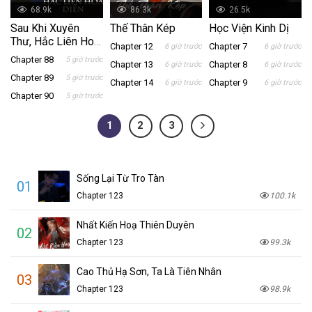
68.9k
86.3k
26.5k
Sau Khi Xuyên
Thế Thân Kép
Học Viện Kinh Dị
Thư, Hắc Liên Hoa
Chapter 12
Chapter 7
6 giờ trước
6 giờ trước
Luôn Diễn Trước
Chapter 88
5 giờ trước
Chapter 13
Chapter 8
6 giờ trước
6 giờ trước
Mặt Tôi
Chapter 89
5 giờ trước
Chapter 14
Chapter 9
6 giờ trước
6 giờ trước
Chapter 90
5 giờ trước
1
2
3
Sống Lại Từ Tro Tàn
01
Chapter 123
100.1k
Nhất Kiến Hoạ Thiên Duyên
02
Chapter 123
99.3k
Cao Thủ Hạ Sơn, Ta Là Tiên Nhân
03
Chapter 123
98.9k