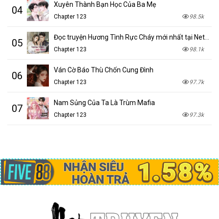
Xuyên Thành Bạn Học Của Ba Mẹ
04
Chapter 123
98.5k
Đọc truyện Hương Tình Rực Cháy mới nhất tại NetTruyen
05
Chapter 123
98.1k
Ván Cờ Báo Thù Chốn Cung Đình
06
Chapter 123
97.7k
Nam Sủng Của Ta Là Trùm Mafia
07
Chapter 123
97.3k