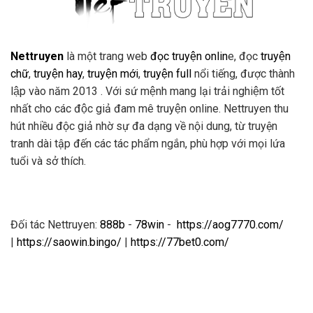
Nettruyen
là một trang web
đọc truyện onlin
e, đọc
truyện
chữ
,
truyện hay
,
truyện mới
,
truyện full
nổi tiếng, được thành
lập vào năm 2013 . Với sứ mệnh mang lại trải nghiệm tốt
nhất cho các độc giả đam mê truyện online. Nettruyen thu
hút nhiều độc giả nhờ sự đa dạng về nội dung, từ truyện
tranh dài tập đến các tác phẩm ngắn, phù hợp với mọi lứa
tuổi và sở thích.
Đối tác Nettruyen:
888b
-
78win
-
https://aog7770.com/
|
https://saowin.bingo/
|
https://77bet0.com/