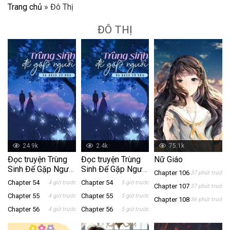
Trang chủ
»
Đô Thị
ĐÔ THỊ
24.9k
2.4k
75.1k
Đọc truyện Trùng
Đọc truyện Trùng
Nữ Giáo
Sinh Để Gặp Người
Sinh Để Gặp Người
Chapter 106
37 phút trước
mới nhất tại
mới nhất tại
Chapter 54
Chapter 54
4 giờ trước
5 giờ trước
Chapter 107
37 phút trước
NetTruyen
NetTruyen
Chapter 55
Chapter 55
4 giờ trước
5 giờ trước
Chapter 108
36 phút trước
Chapter 56
Chapter 56
4 giờ trước
5 giờ trước