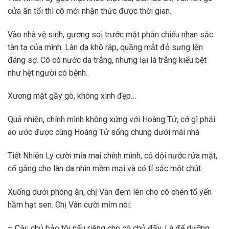
cửa ăn tối thì cô mới nhận thức được thời gian.
Vào nhà vệ sinh, gương soi trước mặt phản chiếu nhan sắc
tàn tạ của mình. Làn da khô ráp, quầng mắt đỏ sưng lên
đáng sợ. Cô có nước da trắng, nhưng lại là trắng kiểu bệt
như hệt người có bệnh.
Xương mặt gầy gò, không xinh đẹp…
Quả nhiên, chính mình không xứng với Hoàng Tử, cớ gì phải
ao ước được cùng Hoàng Tử sống chung dưới mái nhà.
Tiết Nhiên Ly cười mỉa mai chính mình, cô dội nước rửa mặt,
cố gắng cho làn da nhìn mềm mại và có tí sắc một chút.
Xuống dưới phòng ăn, chị Vân đem lên cho cô chén tổ yến
hầm hạt sen. Chị Vân cười mỉm nói:
– Cậu chủ bảo tôi nấu riêng cho cô chủ đấy. Là để dưỡng