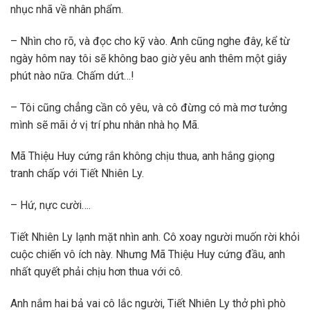
nhục nhã về nhân phẩm.
– Nhìn cho rõ, và đọc cho kỹ vào. Anh cũng nghe đây, kể từ
ngày hôm nay tôi sẽ không bao giờ yêu anh thêm một giây
phút nào nữa. Chấm dứt…!
– Tôi cũng chẳng cần cô yêu, và cô đừng có mà mơ tưởng
mình sẽ mãi ở vị trí phu nhân nhà họ Mã.
Mã Thiệu Huy cứng rắn không chịu thua, anh hắng giọng
tranh chấp với Tiết Nhiên Ly.
– Hứ, nực cười….
Tiết Nhiên Ly lạnh mặt nhìn anh. Cô xoay người muốn rời khỏi
cuộc chiến vô ích này. Nhưng Mã Thiệu Huy cứng đầu, anh
nhất quyết phải chịu hơn thua với cô.
Anh nắm hai bả vai cô lắc người, Tiết Nhiên Ly thở phì phò