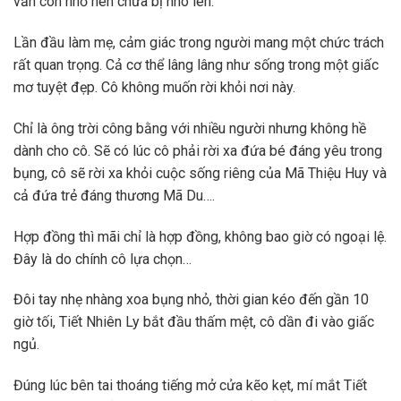
vẫn còn nhỏ nên chưa bị nhô lên.
Lần đầu làm mẹ, cảm giác trong người mang một chức trách
rất quan trọng. Cả cơ thể lâng lâng như sống trong một giấc
mơ tuyệt đẹp. Cô không muốn rời khỏi nơi này.
Chỉ là ông trời công bằng với nhiều người nhưng không hề
dành cho cô. Sẽ có lúc cô phải rời xa đứa bé đáng yêu trong
bụng, cô sẽ rời xa khỏi cuộc sống riêng của Mã Thiệu Huy và
cả đứa trẻ đáng thương Mã Du….
Hợp đồng thì mãi chỉ là hợp đồng, không bao giờ có ngoại lệ.
Đây là do chính cô lựa chọn…
Đôi tay nhẹ nhàng xoa bụng nhỏ, thời gian kéo đến gần 10
giờ tối, Tiết Nhiên Ly bắt đầu thấm mệt, cô dần đi vào giấc
ngủ.
Đúng lúc bên tai thoáng tiếng mở cửa kẽo kẹt, mí mắt Tiết