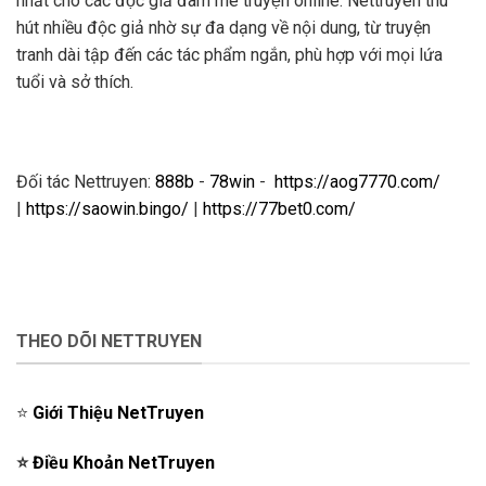
nhất cho các độc giả đam mê truyện online. Nettruyen thu
hút nhiều độc giả nhờ sự đa dạng về nội dung, từ truyện
tranh dài tập đến các tác phẩm ngắn, phù hợp với mọi lứa
tuổi và sở thích.
Đối tác Nettruyen:
888b
-
78win
-
https://aog7770.com/
|
https://saowin.bingo/
|
https://77bet0.com/
THEO DÕI NETTRUYEN
⭐️
Giới Thiệu NetTruyen
⭐️
Điều Khoản NetTruyen