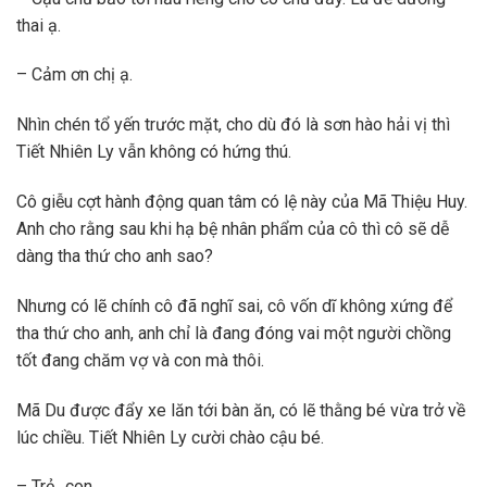
thai ạ.
– Cảm ơn chị ạ.
Nhìn chén tổ yến trước mặt, cho dù đó là sơn hào hải vị thì
Tiết Nhiên Ly vẫn không có hứng thú.
Cô giễu cợt hành động quan tâm có lệ này của Mã Thiệu Huy.
Anh cho rằng sau khi hạ bệ nhân phẩm của cô thì cô sẽ dễ
dàng tha thứ cho anh sao?
Nhưng có lẽ chính cô đã nghĩ sai, cô vốn dĩ không xứng để
tha thứ cho anh, anh chỉ là đang đóng vai một người chồng
tốt đang chăm vợ và con mà thôi.
Mã Du được đẩy xe lăn tới bàn ăn, có lẽ thằng bé vừa trở về
lúc chiều. Tiết Nhiên Ly cười chào cậu bé.
– Trẻ…con…