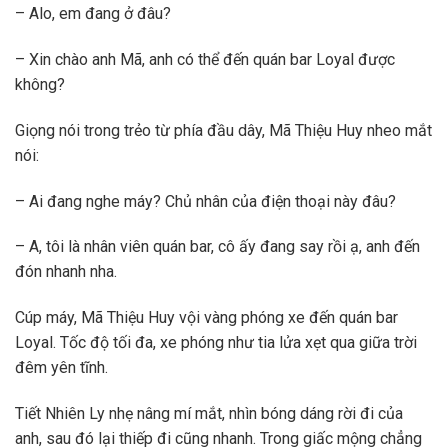
– Alo, em đang ở đâu?
– Xin chào anh Mã, anh có thể đến quán bar Loyal được
không?
Giọng nói trong trẻo từ phía đầu dây, Mã Thiệu Huy nheo mắt
nói:
– Ai đang nghe máy? Chủ nhân của điện thoại này đâu?
– A, tôi là nhân viên quán bar, cô ấy đang say rồi ạ, anh đến
đón nhanh nha.
Cúp máy, Mã Thiệu Huy vội vàng phóng xe đến quán bar
Loyal. Tốc độ tối đa, xe phóng như tia lửa xẹt qua giữa trời
đêm yên tĩnh.
Tiết Nhiên Ly nhẹ nâng mí mắt, nhìn bóng dáng rời đi của
anh, sau đó lại thiếp đi cũng nhanh. Trong giấc mộng chẳng