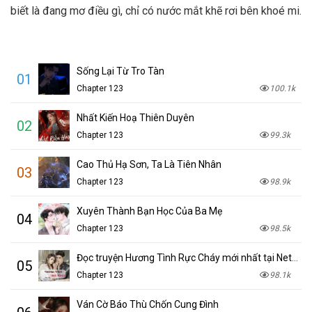
biết là đang mơ điều gì, chỉ có nước mắt khẽ rơi bên khoé mi.
Sống Lại Từ Tro Tàn
01
Chapter 123
100.1k
Nhất Kiến Hoạ Thiên Duyên
02
Chapter 123
99.3k
Cao Thủ Hạ Sơn, Ta Là Tiên Nhân
03
Chapter 123
98.9k
Xuyên Thành Bạn Học Của Ba Mẹ
04
Chapter 123
98.5k
Đọc truyện Hương Tình Rực Cháy mới nhất tại NetTruyen
05
Chapter 123
98.1k
Ván Cờ Báo Thù Chốn Cung Đình