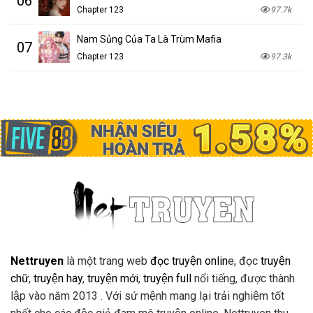
06
Chapter 123
97.7k
Nam Sủng Của Ta Là Trùm Mafia
07
Chapter 123
97.3k
Nettruyen
là một trang web
đọc truyện onlin
e, đọc
truyện
chữ
,
truyện hay
,
truyện mới
,
truyện full
nổi tiếng, được thành
lập vào năm 2013 . Với sứ mệnh mang lại trải nghiệm tốt