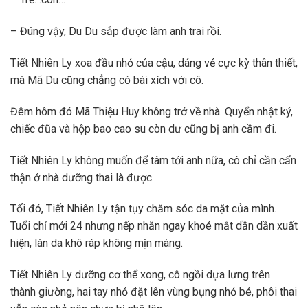
– Đúng vậy, Du Du sắp được làm anh trai rồi.
Tiết Nhiên Ly xoa đầu nhỏ của cậu, dáng vẻ cực kỳ thân thiết,
mà Mã Du cũng chẳng có bài xích với cô.
Đêm hôm đó Mã Thiệu Huy không trở về nhà. Quyển nhật ký,
chiếc đũa và hộp bao cao su còn dư cũng bị anh cầm đi.
Tiết Nhiên Ly không muốn để tâm tới anh nữa, cô chỉ cần cẩn
thận ở nhà dưỡng thai là được.
Tối đó, Tiết Nhiên Ly tận tụy chăm sóc da mặt của mình.
Tuổi chỉ mới 24 nhưng nếp nhăn ngay khoé mắt dần dần xuất
hiện, làn da khô ráp không mịn màng.
Tiết Nhiên Ly dưỡng cơ thể xong, cô ngồi dựa lưng trên
thành giường, hai tay nhỏ đặt lên vùng bụng nhỏ bé, phôi thai