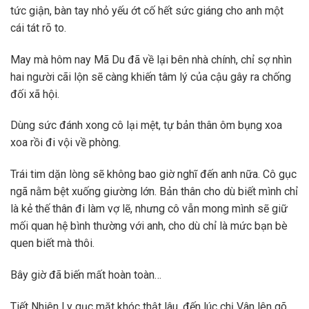
tức giận, bàn tay nhỏ yếu ớt cố hết sức giáng cho anh một
cái tát rõ to.
May mà hôm nay Mã Du đã về lại bên nhà chính, chỉ sợ nhìn
hai người cãi lộn sẽ càng khiến tâm lý của cậu gây ra chống
đối xã hội.
Dùng sức đánh xong cô lại mệt, tự bản thân ôm bụng xoa
xoa rồi đi vội về phòng.
Trái tim dặn lòng sẽ không bao giờ nghĩ đến anh nữa. Cô gục
ngã nằm bệt xuống giường lớn. Bản thân cho dù biết mình chỉ
là kẻ thế thân đi làm vợ lẽ, nhưng cô vẫn mong mình sẽ giữ
mối quan hệ bình thường với anh, cho dù chỉ là mức bạn bè
quen biết mà thôi.
Bây giờ đã biến mất hoàn toàn…
Tiết Nhiên Ly gục mặt khóc thật lâu, đến lúc chị Vân lên gõ