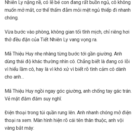
Nhiên Ly nặng nề, có lẽ bé con đang rất buồn ngủ, cô không
muốn mở mắt, cơ thể thấm đẫm mỏi mệt ngủ thiếp đi nhanh
chóng.
Vừa bước vào phòng, không gian tối tĩnh mịch, chỉ riêng hơi
thở đều đặn của Tiết Nhiên Ly vang vọng ra.
Mã Thiệu Huy nhẹ nhàng từng bước tới gần giường. Anh
dùng thái độ khác thường nhìn cô. Chẳng biết là đang có lỗi
vì hiểu lầm cô, hay là vì khó xử vì biết rõ tình cảm cô dành
cho anh…
Mã Thiệu Huy ngồi ngay góc giường, anh chống tay gác trán.
Vẻ mặt đăm đăm suy nghĩ.
Điện thoại trong túi quần rung lên. Anh nhanh chóng mở điện
thoại ra xem. Màn hình hiện rõ cái tên thân thuộc, anh vội
vàng bắt máy: