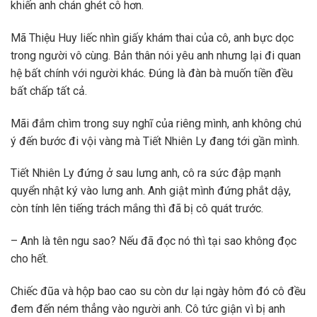
khiến anh chán ghét cô hơn.
Mã Thiệu Huy liếc nhìn giấy khám thai của cô, anh bực dọc
trong người vô cùng. Bản thân nói yêu anh nhưng lại đi quan
hệ bất chính với người khác. Đúng là đàn bà muốn tiền đều
bất chấp tất cả.
Mãi đắm chìm trong suy nghĩ của riêng mình, anh không chú
ý đến bước đi vội vàng mà Tiết Nhiên Ly đang tới gần mình.
Tiết Nhiên Ly đứng ở sau lưng anh, cô ra sức đập mạnh
quyển nhật ký vào lưng anh. Anh giật mình đứng phắt dậy,
còn tính lên tiếng trách mắng thì đã bị cô quát trước.
– Anh là tên ngu sao? Nếu đã đọc nó thì tại sao không đọc
cho hết.
Chiếc đũa và hộp bao cao su còn dư lại ngày hôm đó cô đều
đem đến ném thẳng vào người anh. Cô tức giận vì bị anh