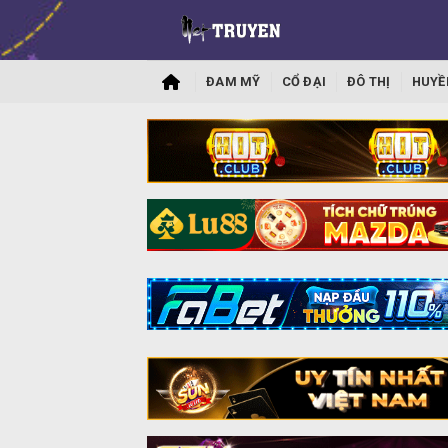
ĐAM MỸ
CỔ ĐẠI
ĐÔ THỊ
HUYỀ