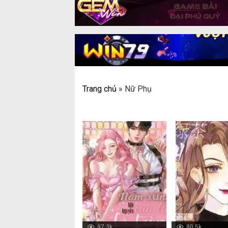
Trang chủ
»
Nữ Phụ
97.3k
80.5k