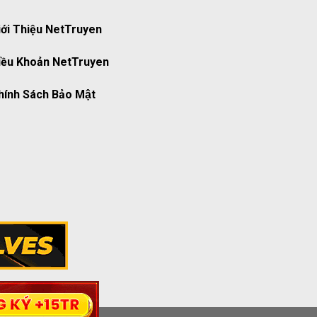
iới Thiệu NetTruyen
iều Khoản NetTruyen
ính Sách Bảo Mật