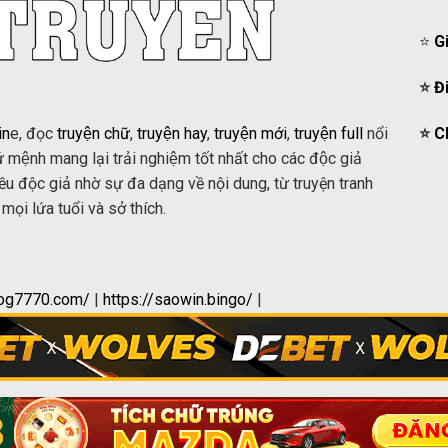
⭐️
G
⭐️
Đ
in
e, đọc
truyện chữ
,
truyện hay
,
truyện mới
,
truyện full
nổi
⭐️
Ch
́ mệnh mang lại trải nghiệm tốt nhất cho các độc giả
iều độc giả nhờ sự đa dạng về nội dung, từ truyện tranh
mọi lứa tuổi và sở thích.
aog7770.com/
|
https://saowin.bingo/
|