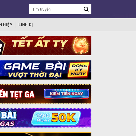
N HIỆP
LINH DỊ