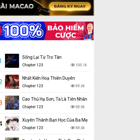
Sống Lại Từ Tro Tàn
1
Chapter 123
100.1k
Nhất Kiến Hoạ Thiên Duyên
2
Chapter 123
99.3k
Cao Thủ Hạ Sơn, Ta Là Tiên Nhân
3
Chapter 123
98.9k
Xuyên Thành Bạn Học Của Ba Mẹ
4
Chapter 123
98.5k