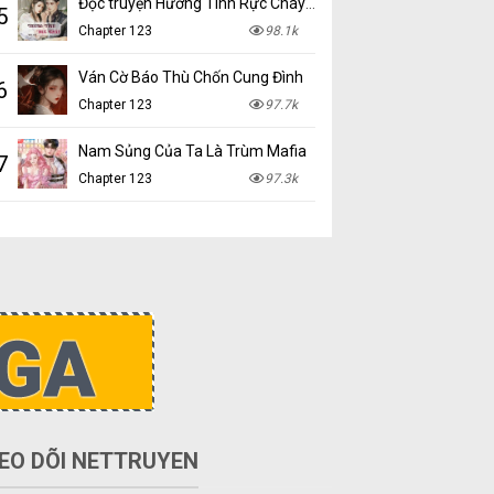
Đọc truyện Hương Tình Rực Cháy mới nhất tại NetTruyen
5
Chapter 123
98.1k
Ván Cờ Báo Thù Chốn Cung Đình
6
Chapter 123
97.7k
Nam Sủng Của Ta Là Trùm Mafia
7
Chapter 123
97.3k
EO DÕI NETTRUYEN