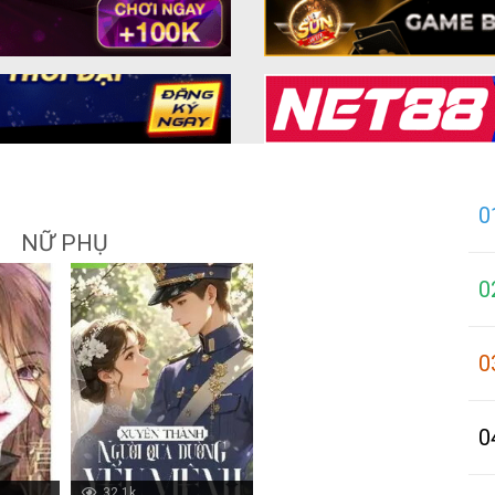
0
NỮ PHỤ
0
0
0
32.1k