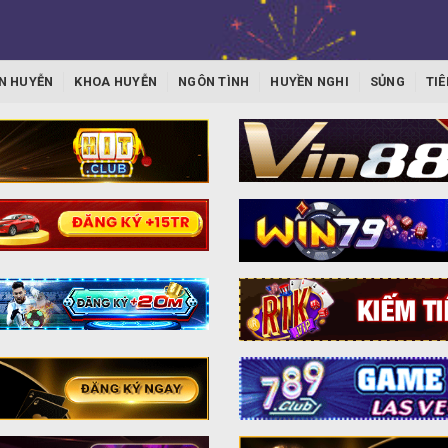
N HUYỄN
KHOA HUYỄN
NGÔN TÌNH
HUYỀN NGHI
SỦNG
TIÊ