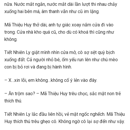
nữa. Nước mắt ngắn, nước mắt dài lần lượt thi nhau chảy
xuống hai bên má, âm thanh vẫn như cũ im lặng.
Mã Thiệu Huy thở dài, anh tự giác xoay nắm cửa đi vào
trong. Cửa nhà kho quá cũ, cho dù có khoá thì cũng như
không.
Tiết Nhiên Ly giật mình nhìn cửa mở, cô sợ sệt quỳ bịch
xuống đất. Cả người nhỏ bé, ốm yếu run lên như chú mèo
con bị bỏ rơi và đang bị hành hình.
– X…xin lỗi, em không…không cố ý lẻn vào đây.
– Ăn trộm sao? – Mã Thiệu Huy trêu chọc, sắc mặt non trẻ
thích thú.
Tiết Nhiên Ly lắc đầu liên hồi, vẻ mặt ngốc nghếch. Mã Thiệu
Huy thích thú trêu ghẹo cô. Không ngờ cô lại sợ đến như vậy.