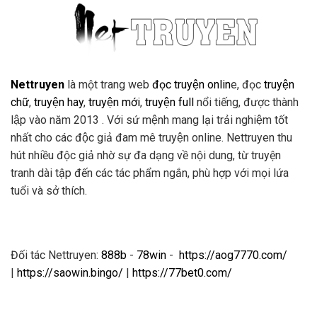
Nettruyen
là một trang web
đọc truyện onlin
e, đọc
truyện
chữ
,
truyện hay
,
truyện mới
,
truyện full
nổi tiếng, được thành
lập vào năm 2013 . Với sứ mệnh mang lại trải nghiệm tốt
nhất cho các độc giả đam mê truyện online. Nettruyen thu
hút nhiều độc giả nhờ sự đa dạng về nội dung, từ truyện
tranh dài tập đến các tác phẩm ngắn, phù hợp với mọi lứa
tuổi và sở thích.
Đối tác Nettruyen:
888b
-
78win
-
https://aog7770.com/
|
https://saowin.bingo/
|
https://77bet0.com/