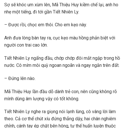
Sợ sẽ khóc um xùm lên, Mã Thiệu Huy kiềm chế lại, anh ho
nhẹ một tiếng, đi tới gần Tiết Nhiên Ly.
– Được rồi, chọc em thôi. Cho em kẹo này.
Anh đưa lòng bàn tay ra, cục kẹo màu hồng phản biệt với
người con trai cao lớn.
Tiết Nhiên Ly ngẩng đầu, chớp chớp đôi mắt ngập trong hồ
nước. Cô mím môi quỳ ngoan ngoãn và ngay ngắn trên đất.
– Đứng lên nào.
Mã Thiệu Huy lần đầu dỗ dành trẻ con, nên cũng không rõ
mình dùng âm lượng vậy có tốt không.
Tiết Nhiên Ly nghe ra giọng nói lạnh lùng, cô vâng lời làm
theo. Cả cơ thể chút xíu đứng thẳng dậy, hai chân nghiêm
chỉnh, cánh tay ép chặt bên hông, tư thế huấn luyện thuộc