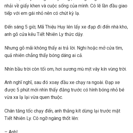
nhải về giấy khen và cuộc sống của mình. Có lẽ lần đầu giao
tiếp với em gái nhỏ nên có chút kỳ lạ.
Đến sáng 5 giờ, Mã Thiệu Huy lén lấy xe đạp đi đến nhà kho,
anh gõ cửa kêu Tiết Nhiên Ly thức dậy.
Nhưng gõ mãi không thấy ai trả lời. Nghi hoặc mở cửa tìm,
quả nhiên chẳng thấy bóng dáng ai cả.
Nhìn bầu trời còn tối om, hơi sương mù mịt vây kín vùng trời.
Anh nghĩ nghĩ, sau đó xoay đầu xe chạy ra ngoài. Đạp xe
được 5 phút mới nhìn thấy đằng trước có hình bóng nhỏ bé
vừa xa lạ lại vừa quen thuộc.
Chân tăng tốc chạy đến, anh thắng kít dừng lại trước mặt
Tiết Nhiên Ly. Cô ngỡ ngàng thốt lên:
– Anh!