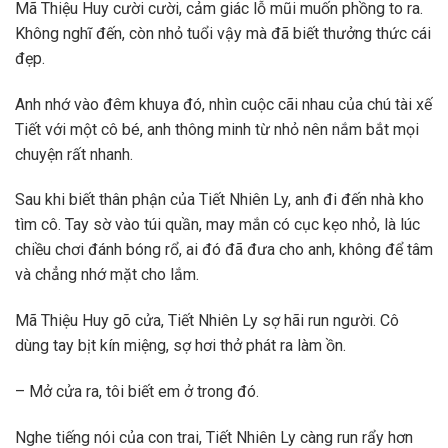
Mã Thiệu Huy cười cười, cảm giác lỗ mũi muốn phồng to ra.
Không nghĩ đến, còn nhỏ tuổi vậy mà đã biết thưởng thức cái
đẹp.
Anh nhớ vào đêm khuya đó, nhìn cuộc cãi nhau của chú tài xế
Tiết với một cô bé, anh thông minh từ nhỏ nên nắm bắt mọi
chuyện rất nhanh.
Sau khi biết thân phận của Tiết Nhiên Ly, anh đi đến nhà kho
tìm cô. Tay sờ vào túi quần, may mắn có cục kẹo nhỏ, là lúc
chiều chơi đánh bóng rổ, ai đó đã đưa cho anh, không để tâm
và chẳng nhớ mặt cho lắm.
Mã Thiệu Huy gõ cửa, Tiết Nhiên Ly sợ hãi run người. Cô
dùng tay bịt kín miệng, sợ hơi thở phát ra làm ồn.
– Mở cửa ra, tôi biết em ở trong đó.
Nghe tiếng nói của con trai, Tiết Nhiên Ly càng run rẩy hơn