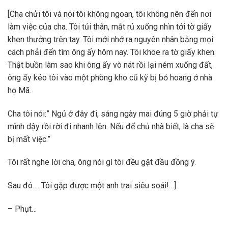
[Cha chửi tôi và nói tôi không ngoan, tôi không nên đến nơi
làm việc của cha. Tôi tủi thân, mắt rủ xuống nhìn tới tờ giấy
khen thưởng trên tay. Tôi mới nhớ ra nguyên nhân bằng mọi
cách phải đến tìm ông ấy hôm nay. Tôi khoe ra tờ giấy khen.
Thật buồn làm sao khi ông ấy vò nát rồi lại ném xuống đất,
ông ấy kéo tôi vào một phòng kho cũ kỹ bị bỏ hoang ở nhà
họ Mã.
Cha tôi nói:” Ngủ ở đây đi, sáng ngày mai đúng 5 giờ phải tự
mình dậy rồi rời đi nhanh lên. Nếu để chủ nhà biết, là cha sẽ
bị mất việc.”
Tôi rất nghe lời cha, ông nói gì tôi đều gật đầu đồng ý.
Sau đó…. Tôi gặp được một anh trai siêu soái!…]
– Phụt…