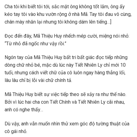
Cha tôi khi biết tôi tới, sắc mặt ông không tốt lắm, ông ấy
kéo tay tôi vào khu vườn rộng ở nhà Mã. Tay tôi đau vô cùng,
chân mày nhăn lại nhưng tôi không dám lên tiếng…]
Đọc đến đây, Mã Thiệu Huy nhếch mép cười, miệng nói nhỏ:
“Từ nhỏ đã ngốc như vậy rồi.”
Ngón tay của Mã Thiệu Huy bất tri bất giác đọc tiếp những
dòng chữ nhỏ bé, mặc dù lúc này Tiết Nhiên Ly chỉ mới 10
tuổi, nhưng cách viết chữ của cô luôn ngay hàng thẳng lối,
lâu lâu chỉ bị lỗi vài chữ chính tả.
Mã Thiệu Huy biết sự việc tiếp theo sẽ xảy ra như thế nào.
Bởi vì lúc hai cha con Tiết Chính và Tiết Nhiên Ly cãi nhau,
anh có nghe thấy…
Dù vậy, anh vẫn muốn nhìn thử xem góc độ tường thuật của
cô gái nhỏ.