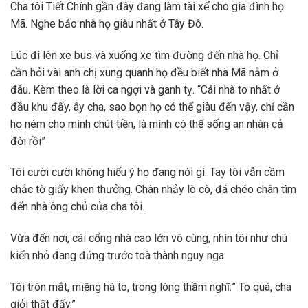
Cha tôi Tiết Chính gần đây đang làm tài xế cho gia đình họ
Mã. Nghe bảo nhà họ giàu nhất ở Tây Đô.
Lúc đi lên xe bus và xuống xe tìm đường đến nhà họ. Chỉ
cần hỏi vài anh chị xung quanh họ đều biết nhà Mã nằm ở
đâu. Kèm theo là lời ca ngợi và ganh tỵ. “Cái nhà to nhất ở
đầu khu đấy, ây cha, sao bọn họ có thể giàu đến vậy, chỉ cần
họ ném cho mình chút tiền, là mình có thể sống an nhàn cả
đời rồi”
Tôi cười cười không hiểu ý họ đang nói gì. Tay tôi vẫn cầm
chắc tờ giấy khen thưởng. Chân nhảy lò cò, đá chéo chân tìm
đến nhà ông chủ của cha tôi.
Vừa đến nơi, cái cổng nhà cao lớn vô cùng, nhìn tôi như chú
kiến nhỏ đang đứng trước toà thành nguy nga.
Tôi tròn mắt, miệng há to, trong lòng thầm nghĩ:” To quá, cha
giỏi thật đấy.”