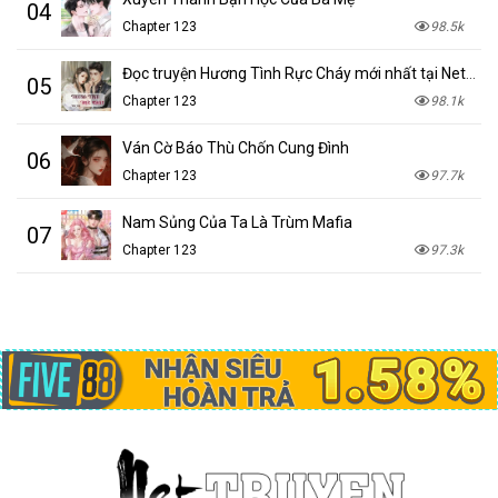
04
Chapter 123
98.5k
Đọc truyện Hương Tình Rực Cháy mới nhất tại NetTruyen
05
Chapter 123
98.1k
Ván Cờ Báo Thù Chốn Cung Đình
06
Chapter 123
97.7k
Nam Sủng Của Ta Là Trùm Mafia
07
Chapter 123
97.3k