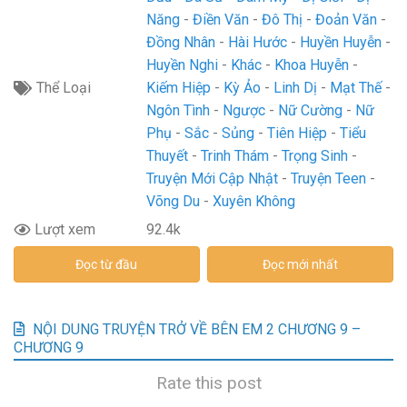
Năng
Điền Văn
Đô Thị
Đoản Văn
Đồng Nhân
Hài Hước
Huyền Huyễn
Huyền Nghi
Khác
Khoa Huyễn
Thể Loại
Kiếm Hiệp
Kỳ Ảo
Linh Dị
Mạt Thế
Ngôn Tình
Ngược
Nữ Cường
Nữ
Phụ
Sắc
Sủng
Tiên Hiệp
Tiểu
Thuyết
Trinh Thám
Trọng Sinh
Truyện Mới Cập Nhật
Truyện Teen
Võng Du
Xuyên Không
Lượt xem
92.4k
Đọc từ đầu
Đọc mới nhất
NỘI DUNG TRUYỆN TRỞ VỀ BÊN EM 2 CHƯƠNG 9 –
CHƯƠNG 9
Rate this post