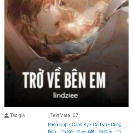
Tác giả
_TextMate_07
Bách Hợp
Cạnh Kỹ
Cổ Đại
Cung
Đấu
Dã Sử
Đam Mỹ
Dị Giới
Dị