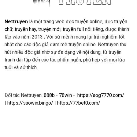
Nettruyen
là một trang web
đọc truyện onlin
e, đọc
truyện
chữ
,
truyện hay
,
truyện mới
,
truyện full
nổi tiếng, được thành
lập vào năm 2013 . Với sứ mệnh mang lại trải nghiệm tốt
nhất cho các độc giả đam mê truyện online. Nettruyen thu
hút nhiều độc giả nhờ sự đa dạng về nội dung, từ truyện
tranh dài tập đến các tác phẩm ngắn, phù hợp với mọi lứa
tuổi và sở thích.
Đối tác Nettruyen:
888b
-
78win
-
https://aog7770.com/
|
https://saowin.bingo/
|
https://77bet0.com/