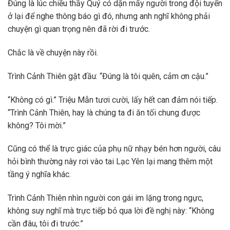
Đúng là lúc chiều thầy Quý có dặn mấy người trong đội tuyển
ở lại để nghe thông báo gì đó, nhưng anh nghĩ không phải
chuyện gì quan trọng nên đã rời đi trước.
Chắc là về chuyện này rồi.
Trình Cảnh Thiên gật đầu: “Đúng là tôi quên, cảm ơn cậu.”
“Không có gì.” Triệu Mẫn tươi cười, lấy hết can đảm nói tiếp.
“Trình Cảnh Thiên, hay là chúng ta đi ăn tối chung được
không? Tôi mời.”
Cũng có thể là trực giác của phụ nữ nhạy bén hơn người, câu
hỏi bình thường này rơi vào tai Lạc Yên lại mang thêm một
tầng ý nghĩa khác.
Trình Cảnh Thiên nhìn người con gái im lặng trong ngực,
không suy nghĩ mà trực tiếp bỏ qua lời đề nghị này: “Không
cần đâu, tôi đi trước.”