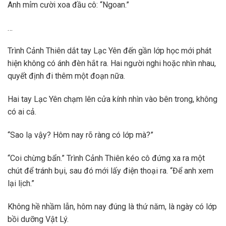
Anh mỉm cười xoa đầu cô: “Ngoan.”
…
Trình Cảnh Thiên dắt tay Lạc Yên đến gần lớp học mới phát
hiện không có ánh đèn hắt ra. Hai người nghi hoặc nhìn nhau,
quyết định đi thêm một đoạn nữa.
Hai tay Lạc Yên chạm lên cửa kính nhìn vào bên trong, không
có ai cả.
“Sao lạ vậy? Hôm nay rõ ràng có lớp mà?”
“Coi chừng bẩn.” Trình Cảnh Thiên kéo cô đứng xa ra một
chút để tránh bụi, sau đó mới lấy điện thoại ra. “Để anh xem
lại lịch.”
Không hề nhầm lẫn, hôm nay đúng là thứ năm, là ngày có lớp
bồi dưỡng Vật Lý.