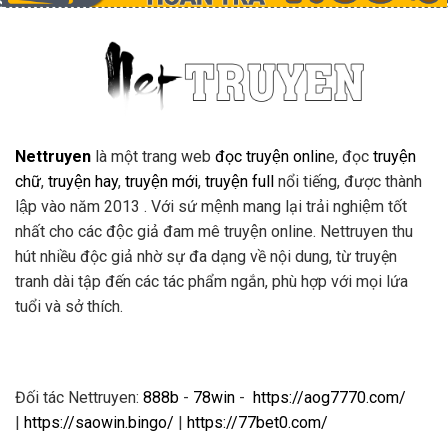
Nettruyen
là một trang web
đọc truyện onlin
e, đọc
truyện
chữ
,
truyện hay
,
truyện mới
,
truyện full
nổi tiếng, được thành
lập vào năm 2013 . Với sứ mệnh mang lại trải nghiệm tốt
nhất cho các độc giả đam mê truyện online. Nettruyen thu
hút nhiều độc giả nhờ sự đa dạng về nội dung, từ truyện
tranh dài tập đến các tác phẩm ngắn, phù hợp với mọi lứa
tuổi và sở thích.
Đối tác Nettruyen:
888b
-
78win
-
https://aog7770.com/
|
https://saowin.bingo/
|
https://77bet0.com/