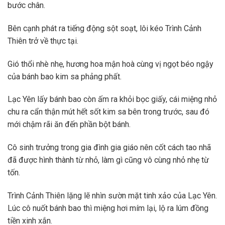
bước chân.
Bên cạnh phát ra tiếng động sột soạt, lôi kéo Trình Cảnh
Thiên trở về thực tại.
Gió thổi nhè nhẹ, hương hoa mận hoà cùng vị ngọt béo ngậy
của bánh bao kim sa phảng phất.
Lạc Yên lấy bánh bao còn ấm ra khỏi bọc giấy, cái miệng nhỏ
chu ra cẩn thận mút hết sốt kim sa bên trong trước, sau đó
mới chậm rãi ăn đến phần bột bánh.
Cô sinh trưởng trong gia đình gia giáo nên cốt cách tao nhã
đã được hình thành từ nhỏ, làm gì cũng vô cùng nhỏ nhẹ từ
tốn.
Trình Cảnh Thiên lặng lẽ nhìn sườn mặt tinh xảo của Lạc Yên.
Lúc cô nuốt bánh bao thì miệng hơi mím lại, lộ ra lúm đồng
tiền xinh xắn.