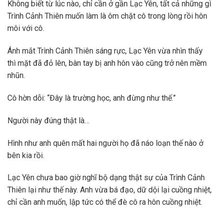
Không biết từ lúc nào, chỉ cần ở gần Lạc Yên, tất cả những gì
Trình Cảnh Thiên muốn làm là ôm chặt cô trong lòng rồi hôn
môi với cô.
Ánh mắt Trình Cảnh Thiên sáng rực, Lạc Yên vừa nhìn thấy
thì mặt đã đỏ lên, bàn tay bị anh hôn vào cũng trở nên mềm
nhũn.
Cô hờn dỗi: “Đây là trường học, anh đừng như thế.”
Người này đúng thật là…
Hình như anh quên mất hai người họ đã náo loạn thế nào ở
bên kia rồi.
Lạc Yên chưa bao giờ nghĩ bộ dạng thật sự của Trình Cảnh
Thiên lại như thế này. Anh vừa bá đạo, dữ dội lại cuồng nhiệt,
chỉ cần anh muốn, lập tức có thể đè cô ra hôn cuồng nhiệt.