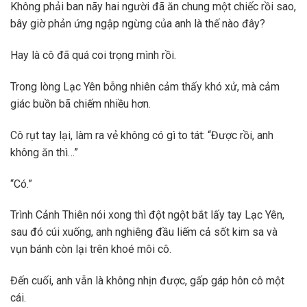
Không phải ban nãy hai người đã ăn chung một chiếc rồi sao,
bây giờ phản ứng ngập ngừng của anh là thế nào đây?
Hay là cô đã quá coi trọng mình rồi.
Trong lòng Lạc Yên bỗng nhiên cảm thấy khó xử, mà cảm
giác buồn bã chiếm nhiều hơn.
Cô rụt tay lại, làm ra vẻ không có gì to tát: “Được rồi, anh
không ăn thì…”
“Có.”
Trình Cảnh Thiên nói xong thì đột ngột bắt lấy tay Lạc Yên,
sau đó cúi xuống, anh nghiêng đầu liếm cả sốt kim sa và
vụn bánh còn lại trên khoé môi cô.
Đến cuối, anh vẫn là không nhịn được, gấp gáp hôn cô một
cái.