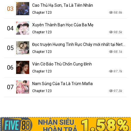
Cao Thủ Hạ Sơn, Ta Là Tiên Nhân
03
Chapter 123
98.9k
Xuyên Thành Bạn Học Của Ba Mẹ
04
Chapter 123
98.5k
Đọc truyện Hương Tình Rực Cháy mới nhất tại NetTruyen
05
Chapter 123
98.1k
Ván Cờ Báo Thù Chốn Cung Đình
06
Chapter 123
97.7k
Nam Sủng Của Ta Là Trùm Mafia
07
Chapter 123
97.3k