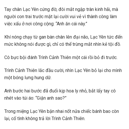
Tay chân Lạc Yên cứng đờ, đôi mắt ngập tràn kinh hãi, mà
người con trai trước mặt lại cười vui vẻ vì thành công làm
việc xấu ở nơi công cộng: “Anh ăn cái này.”
Khí nóng chạy từ gan bàn chân lên đại não, Lạc Yên tức đến
mức không nói được gì, chỉ có thể trừng mắt nhìn kẻ tội đồ.
Cô bực bội đánh Trình Cảnh Thiên một cái rồi bỏ đi trước.
Trình Cảnh Thiên lắc đầu cười, nhìn Lạc Yên bỏ lại cho mình
một bóng lưng hung dữ.
Anh bước hai bước đã đuổi kịp hoa ly nhỏ, bắt lấy tay cô
nhét vào túi áo: “Giận anh sao?”
Trong miệng Lạc Yên bận nhai nốt nửa chiếc bánh bao còn
lại, cố tình không trả lời Trình Cảnh Thiên.