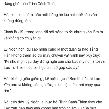
đáng ghét của Trình Cảnh Thiên.
Hắn xoa xoa cằm, sắc mặt hững hờ kia nhìn thế nào vẫn
không đúng lắm.
Chính là kiểu trong lòng đã nổi sóng to rồi nhưng vẫn làm ra
vẻ không có chuyện gì.
Lý Ngôn nghĩ dù sao mình cũng là một quân tử hào sảng.
Hắn không thèm so đo mấy chuyện vặt vãnh này, xuỳ xuỳ:
“Kẻ nhỏ mọn cậu đây đừng nghi oan cho Lạc mỹ nữ, là tôi và
Lục Tư Thành lúc tan học tình cờ gặp cậu ấy.”
Hắn không giấu giếm gì, kể một mạch: “Bọn tôi hỏi thì Lạc
Yên bảo là không liên lạc được cho cậu nên mới chạy qua
tìm.”
Nói đến đây, Lý Ngôn lại bực bội Trình Cảnh Thiên thay cho
Lạc Yên, hắn thấy anh không làm tròn nhiệm vụ của một