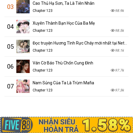
Cao Thủ Hạ Sơn, Ta Là Tiên Nhân
03
Chapter 123
98.9k
Xuyên Thành Bạn Học Của Ba Mẹ
04
Chapter 123
98.5k
Đọc truyện Hương Tình Rực Cháy mới nhất tại NetTruyen
05
Chapter 123
98.1k
Ván Cờ Báo Thù Chốn Cung Đình
06
Chapter 123
97.7k
Nam Sủng Của Ta Là Trùm Mafia
07
Chapter 123
97.3k