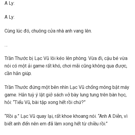
A Ly:
A Ly:
Cùng lúc đó, chuông cửa nhà anh vang lên.
…
Trần Thước bị Lạc Vũ lôi kéo lên phòng. Vừa đi, cậu bé vừa
nói có một ải game rất khó, chơi mãi cũng không qua được,
cần hắn giúp.
Trần Thước đứng một bên nhìn Lạc Vũ chổng mông bật máy
game. Hắn tuỳ ý lật giở sách vở bày lung tung trên bàn học,
hỏi: “Tiểu Vũ, bài tập xong hết rồi chứ?”
“Rồi ạ.” Lạc Vũ quay lại, rất khoe khoang nói. “Anh A Diễn, vì
biết anh đến nên em đã làm xong hết từ chiều rồi.”