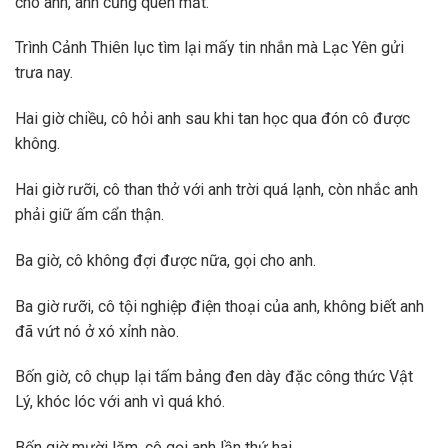
cho anh, anh cũng quên mất.
Trình Cảnh Thiên lục tìm lại mấy tin nhắn mà Lạc Yên gửi
trưa nay.
Hai giờ chiều, cô hỏi anh sau khi tan học qua đón cô được
không.
Hai giờ rưỡi, cô than thở với anh trời quá lạnh, còn nhắc anh
phải giữ ấm cẩn thận.
Ba giờ, cô không đợi được nữa, gọi cho anh.
Ba giờ rưỡi, cô tội nghiệp điện thoại của anh, không biết anh
đã vứt nó ở xó xỉnh nào.
Bốn giờ, cô chụp lại tấm bảng đen dày đặc công thức Vật
Lý, khóc lóc với anh vì quá khó.
Bốn giờ mười lăm, cô gọi anh lần thứ hai.