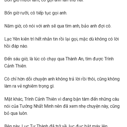
Bốn giờ rưỡi, cô tiếp tục gọi anh.
Năm giờ, cô nói với anh sẽ qua tìm anh, bảo anh đợi cô.
Lạc Yên kiên trì hết nhắn tin rồi lại gọi, mặc dù không có lời
hồi đáp nào.
Đến sáu giờ, là lúc cô chạy qua Thành An, tìm được Trình
Cảnh Thiên.
Cô chỉ hờn dỗi chuyện anh không trả lời rồi thôi, cũng không
làm ra vẻ nghiêm trọng gì.
Mặt khác, Trình Cảnh Thiên vì đang bận tâm đến những câu
nói của Tưởng Nhất Minh nên đã xem nhẹ chuyện này, cũng
bỏ qua luôn.
Bên này, Lục Tư Thành đã trở về, lục đục bật máy lên.