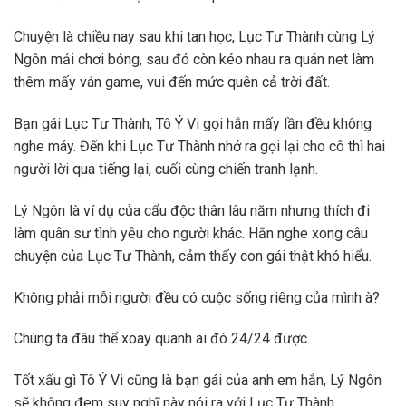
Chuyện là chiều nay sau khi tan học, Lục Tư Thành cùng Lý
Ngôn mải chơi bóng, sau đó còn kéo nhau ra quán net làm
thêm mấy ván game, vui đến mức quên cả trời đất.
Bạn gái Lục Tư Thành, Tô Ý Vi gọi hắn mấy lần đều không
nghe máy. Đến khi Lục Tư Thành nhớ ra gọi lại cho cô thì hai
người lời qua tiếng lại, cuối cùng chiến tranh lạnh.
Lý Ngôn là ví dụ của cẩu độc thân lâu năm nhưng thích đi
làm quân sư tình yêu cho người khác. Hắn nghe xong câu
chuyện của Lục Tư Thành, cảm thấy con gái thật khó hiểu.
Không phải mỗi người đều có cuộc sống riêng của mình à?
Chúng ta đâu thể xoay quanh ai đó 24/24 được.
Tốt xấu gì Tô Ý Vi cũng là bạn gái của anh em hắn, Lý Ngôn
sẽ không đem suy nghĩ này nói ra với Lục Tư Thành.