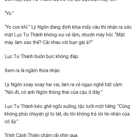
“Yo.”
“Yo con khỉ.” Lý Ngôn đang định khịa mấy câu thì nhận ra sắc
mặt Lục Tư Thành không vui vẻ lắm, nhướn mày hỏi. “Mặt
mày làm sao thế? Cãi nhau với bạn gái à?”
Lục Tư Thành buồn bực không đáp.
Xem ra là ngầm thừa nhận.
Lý Ngôn xoay xoay hai vai, làm ra vẻ ngạo nghễ hất cằm:
“Nói đi, có anh Ngôn thông thái của cậu ở đây.”
Lục Tư Thành kéo ghế ngồi xuống, tặc lưỡi một tiếng: “Cũng
không phải chuyện gì to tát, do tôi không trả lời tin nhắn của
cô ấy.”
Trình Cảnh Thiên chậm rãi nhìn qua.