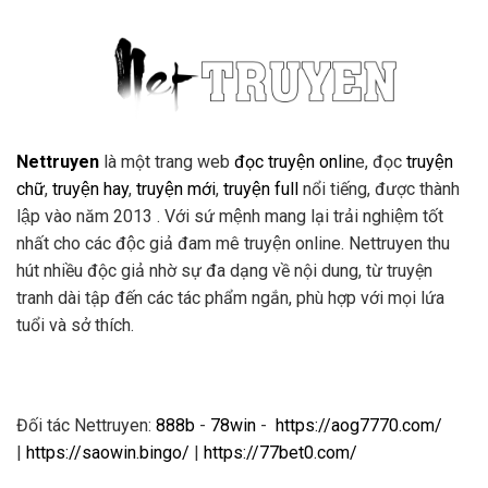
Nettruyen
là một trang web
đọc truyện onlin
e, đọc
truyện
chữ
,
truyện hay
,
truyện mới
,
truyện full
nổi tiếng, được thành
lập vào năm 2013 . Với sứ mệnh mang lại trải nghiệm tốt
nhất cho các độc giả đam mê truyện online. Nettruyen thu
hút nhiều độc giả nhờ sự đa dạng về nội dung, từ truyện
tranh dài tập đến các tác phẩm ngắn, phù hợp với mọi lứa
tuổi và sở thích.
Đối tác Nettruyen:
888b
-
78win
-
https://aog7770.com/
|
https://saowin.bingo/
|
https://77bet0.com/