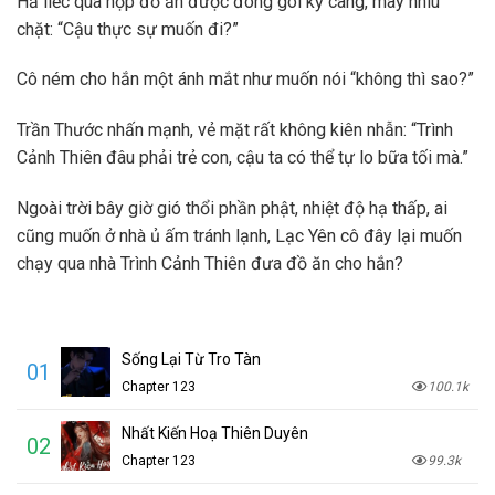
Hắ liếc qua hộp đồ ăn được đóng gói kỹ càng, mày nhíu
chặt: “Cậu thực sự muốn đi?”
Cô ném cho hắn một ánh mắt như muốn nói “không thì sao?”
Trần Thước nhấn mạnh, vẻ mặt rất không kiên nhẫn: “Trình
Cảnh Thiên đâu phải trẻ con, cậu ta có thể tự lo bữa tối mà.”
Ngoài trời bây giờ gió thổi phần phật, nhiệt độ hạ thấp, ai
cũng muốn ở nhà ủ ấm tránh lạnh, Lạc Yên cô đây lại muốn
chạy qua nhà Trình Cảnh Thiên đưa đồ ăn cho hắn?
Sống Lại Từ Tro Tàn
01
Chapter 123
100.1k
Nhất Kiến Hoạ Thiên Duyên
02
Chapter 123
99.3k