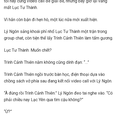
tối nay cùng video call để giải đề, nhưng bây giờ lại vắng
mất Lục Tư Thành.
Vì hắn còn bận đi hẹn hò, một lúc nữa mới xuất hiện.
Lý Ngôn sảng khoái phỉ nhổ Lục Tư Thành một trận trong
group chat, còn tiện thể lấy Trình Cảnh Thiên làm tấm gương.
Lục Tư Thành: Muốn chết?
Trình Cảnh Thiên nằm không cũng dính đạn: “…”
Trình Cảnh Thiên ngồi trước bàn học, điện thoại dựa vào
chồng sách vở phía sau đang kết nối video call với Lý Ngôn.
“À đúng rồi Trình Cảnh Thiên.” Lý Ngôn đeo tai nghe vào. “Có
phải chiều nay Lạc Yên qua tìm cậu không?”
“Ừ?”