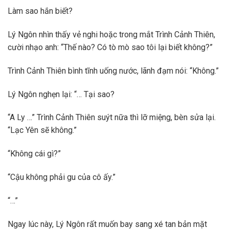
Làm sao hắn biết?
Lý Ngôn nhìn thấy vẻ nghi hoặc trong mắt Trình Cảnh Thiên,
cười nhạo anh: “Thế nào? Có tò mò sao tôi lại biết không?”
Trình Cảnh Thiên bình tĩnh uống nước, lãnh đạm nói: “Không.”
Lý Ngôn nghẹn lại: “… Tại sao?
“A Ly …” Trình Cảnh Thiên suýt nữa thì lỡ miệng, bèn sửa lại.
“Lạc Yên sẽ không.”
“Không cái gì?”
“Cậu không phải gu của cô ấy.”
“…”
Ngay lúc này, Lý Ngôn rất muốn bay sang xé tan bản mặt