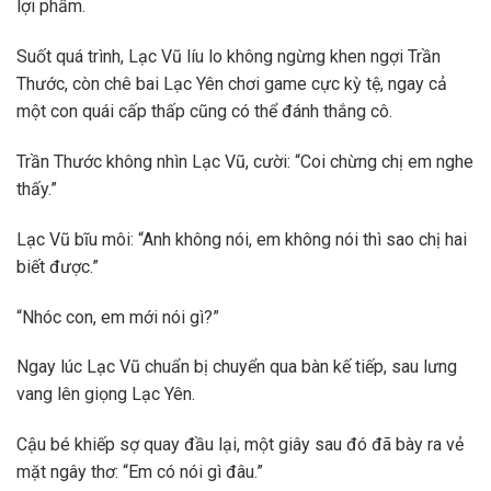
lợi phẩm.
Suốt quá trình, Lạc Vũ líu lo không ngừng khen ngợi Trần
Thước, còn chê bai Lạc Yên chơi game cực kỳ tệ, ngay cả
một con quái cấp thấp cũng có thể đánh thắng cô.
Trần Thước không nhìn Lạc Vũ, cười: “Coi chừng chị em nghe
thấy.”
Lạc Vũ bĩu môi: “Anh không nói, em không nói thì sao chị hai
biết được.”
“Nhóc con, em mới nói gì?”
Ngay lúc Lạc Vũ chuẩn bị chuyển qua bàn kế tiếp, sau lưng
vang lên giọng Lạc Yên.
Cậu bé khiếp sợ quay đầu lại, một giây sau đó đã bày ra vẻ
mặt ngây thơ: “Em có nói gì đâu.”