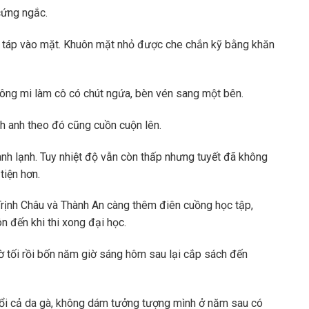
cứng ngắc.
ó táp vào mặt. Khuôn mặt nhỏ được che chắn kỹ bằng khăn
lông mi làm cô có chút ngứa, bèn vén sang một bên.
nh anh theo đó cũng cuồn cuộn lên.
nh lạnh. Tuy nhiệt độ vẫn còn thấp nhưng tuyết đã không
tiện hơn.
Trịnh Châu và Thành An càng thêm điên cuồng học tập,
n đến khi thi xong đại học.
iờ tối rồi bốn năm giờ sáng hôm sau lại cắp sách đến
nổi cả da gà, không dám tưởng tượng mình ở năm sau có