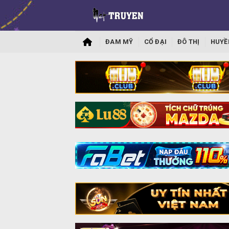
ĐAM MỸ
CỔ ĐẠI
ĐÔ THỊ
HUYỀ