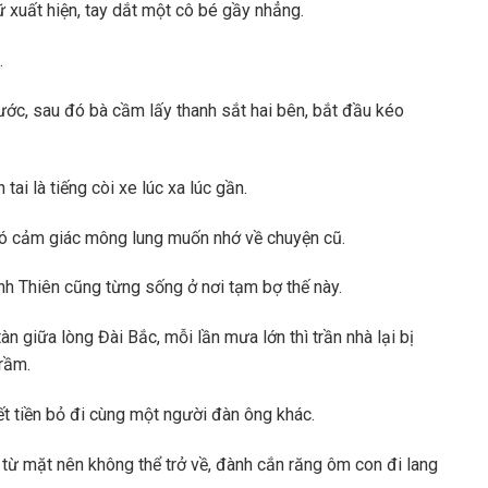
 xuất hiện, tay dắt một cô bé gầy nhẳng.
.
ước, sau đó bà cầm lấy thanh sắt hai bên, bắt đầu kéo
ai là tiếng còi xe lúc xa lúc gần.
có cảm giác mông lung muốn nhớ về chuyện cũ.
nh Thiên cũng từng sống ở nơi tạm bợ thế này.
àn giữa lòng Đài Bắc, mỗi lần mưa lớn thì trần nhà lại bị
rầm.
t tiền bỏ đi cùng một người đàn ông khác.
a từ mặt nên không thể trở về, đành cắn răng ôm con đi lang