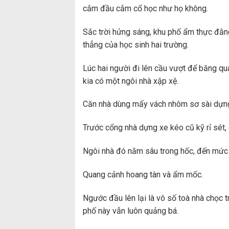
cắm đầu cắm cổ học như họ không.
Sắc trời hửng sáng, khu phố ẩm thực đằn
thẳng của học sinh hai trường.
Lúc hai người đi lên cầu vượt để băng qu
kia có một ngôi nhà xập xệ.
Căn nhà dùng mấy vách nhôm sơ sài dựng l
Trước cổng nhà dựng xe kéo cũ kỹ rỉ sét,
Ngôi nhà đó nằm sâu trong hốc, đến mức n
Quang cảnh hoang tàn và ẩm mốc.
Ngước đầu lên lại là vô số toà nhà chọc tr
phố này vẫn luôn quảng bá.