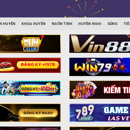
N HUYỄN
KHOA HUYỄN
NGÔN TÌNH
HUYỀN NGHI
SỦNG
TIÊ