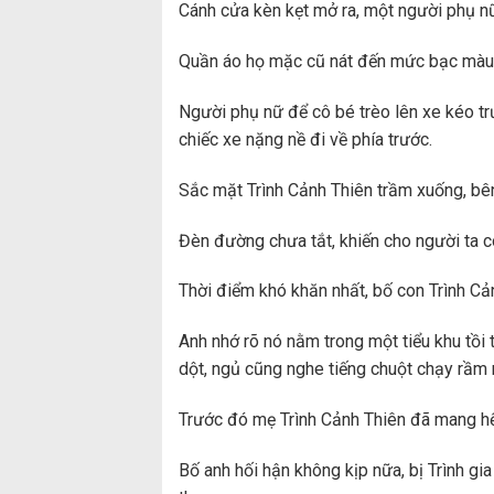
Cánh cửa kèn kẹt mở ra, một người phụ nữ
Quần áo họ mặc cũ nát đến mức bạc màu
Người phụ nữ để cô bé trèo lên xe kéo tr
chiếc xe nặng nề đi về phía trước.
Sắc mặt Trình Cảnh Thiên trầm xuống, bên t
Đèn đường chưa tắt, khiến cho người ta 
Thời điểm khó khăn nhất, bố con Trình Cả
Anh nhớ rõ nó nằm trong một tiểu khu tồi t
dột, ngủ cũng nghe tiếng chuột chạy rầm 
Trước đó mẹ Trình Cảnh Thiên đã mang hế
Bố anh hối hận không kịp nữa, bị Trình gi