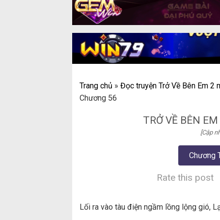
Trang chủ
»
Đọc truyện Trở Về Bên Em 2 m
Chương 56
TRỞ VỀ BÊN EM
[Cập nh
Chương 
Rate this post
Lối ra vào tàu điện ngầm lồng lộng gió, 