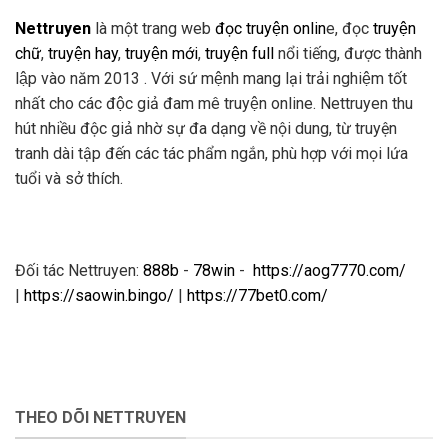
Nettruyen
là một trang web
đọc truyện onlin
e, đọc
truyện
chữ
,
truyện hay
,
truyện mới
,
truyện full
nổi tiếng, được thành
lập vào năm 2013 . Với sứ mệnh mang lại trải nghiệm tốt
nhất cho các độc giả đam mê truyện online. Nettruyen thu
hút nhiều độc giả nhờ sự đa dạng về nội dung, từ truyện
tranh dài tập đến các tác phẩm ngắn, phù hợp với mọi lứa
tuổi và sở thích.
Đối tác Nettruyen:
888b
-
78win
-
https://aog7770.com/
|
https://saowin.bingo/
|
https://77bet0.com/
THEO DÕI NETTRUYEN