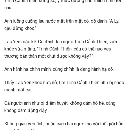
Trình Cảnh Thiên sững sờ, ý thức dường như thanh tỉnh đôi
chút.
Anh luống cuống lau nước mắt trên mặt cô, dỗ dành: “A Ly,
cậu đừng khóc.”
Lạc Yên mặc kệ. Cô đánh lên ngực Trình Cảnh Thiên, vừa
khóc vừa mắng: “Trình Cảnh Thiên, cậu có thể nào yêu
thương bản thân một chút được không vậy?”
Anh hành hạ chính mình, cũng chính là đang hành hạ cô.
Thấy Lạc Yên khóc nức nở, tim Trình Cảnh Thiên như bị nhéo
mạnh một cái.
Cả người anh như bị điểm huyệt, không dám hó hé, càng
không dám động đậy.
Không gian yên tĩnh, ngăn cách hai người họ với thế giới hỗn