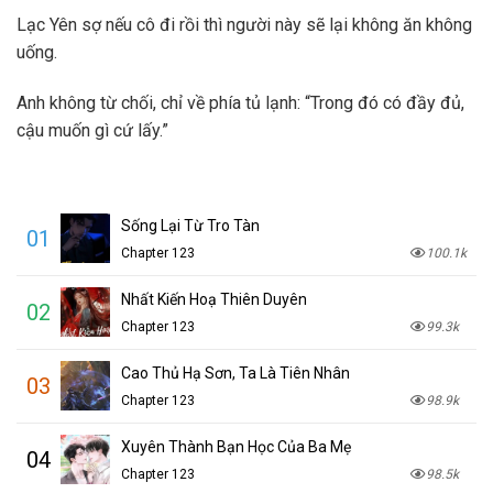
Lạc Yên sợ nếu cô đi rồi thì người này sẽ lại không ăn không
uống.
Anh không từ chối, chỉ về phía tủ lạnh: “Trong đó có đầy đủ,
cậu muốn gì cứ lấy.”
Sống Lại Từ Tro Tàn
01
Chapter 123
100.1k
Nhất Kiến Hoạ Thiên Duyên
02
Chapter 123
99.3k
Cao Thủ Hạ Sơn, Ta Là Tiên Nhân
03
Chapter 123
98.9k
Xuyên Thành Bạn Học Của Ba Mẹ
04
Chapter 123
98.5k