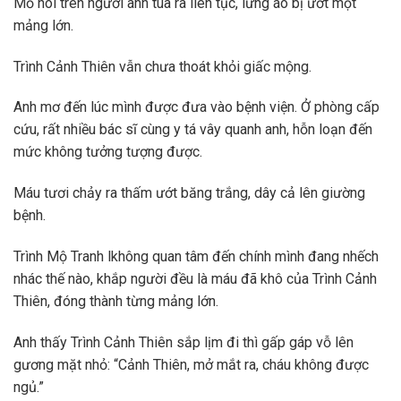
Mồ hôi trên người anh túa ra liên tục, lưng áo bị ướt một
mảng lớn.
Trình Cảnh Thiên vẫn chưa thoát khỏi giấc mộng.
Anh mơ đến lúc mình được đưa vào bệnh viện. Ở phòng cấp
cứu, rất nhiều bác sĩ cùng y tá vây quanh anh, hỗn loạn đến
mức không tưởng tượng được.
Máu tươi chảy ra thấm ướt băng trắng, dây cả lên giường
bệnh.
Trình Mộ Tranh lkhông quan tâm đến chính mình đang nhếch
nhác thế nào, khắp người đều là máu đã khô của Trình Cảnh
Thiên, đóng thành từng mảng lớn.
Anh thấy Trình Cảnh Thiên sắp lịm đi thì gấp gáp vỗ lên
gương mặt nhỏ: “Cảnh Thiên, mở mắt ra, cháu không được
ngủ.”