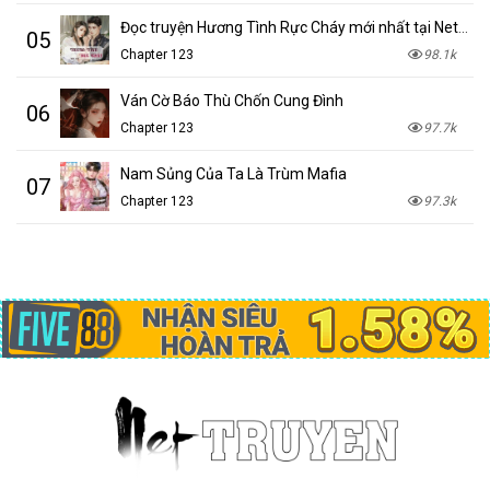
Đọc truyện Hương Tình Rực Cháy mới nhất tại NetTruyen
05
Chapter 123
98.1k
Ván Cờ Báo Thù Chốn Cung Đình
06
Chapter 123
97.7k
Nam Sủng Của Ta Là Trùm Mafia
07
Chapter 123
97.3k