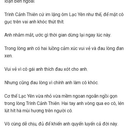
loạn bên ngoài.
Trình Cảnh Thiên cứ im lặng ôm Lạc Yên như thế, để mặt cô
gục trên vai anh khóc thút thít.
Anh nhắm mắt, ước gì thời gian dừng lại ngay lúc này.
Trong lòng anh có hai luồng cảm xúc vui vẻ và đau lòng đan
xen.
Vui vẻ vì cô gái anh thích đau xót cho anh.
Nhưng cũng đau lòng vì chính anh làm cô khóc.
Cơ thể Lạc Yên vừa nhỏ vừa mềm ngoan ngoãn ngồi gọn
trong lòng Trình Cảnh Thiên. Hai tay anh vòng qua eo cô, lén
lút hít hà mùi hương trên người cô.
Vô cùng dễ chịu, đủ để khiến anh quyến luyến cả đời này.