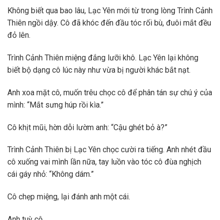
Không biết qua bao lâu, Lạc Yên mới từ trong lòng Trình Cảnh
Thiên ngồi dậy. Cô đã khóc đến đầu tóc rối bù, đuôi mắt đều
đỏ lên.
Trình Cảnh Thiên miệng đắng lưỡi khô. Lạc Yên lại không
biết bộ dạng cô lúc này như vừa bị người khác bắt nạt.
Anh xoa mặt cô, muốn trêu chọc cô để phân tán sự chú ý của
mình: “Mắt sưng húp rồi kìa.”
Cô khịt mũi, hờn dỗi lườm anh: “Cậu ghét bỏ à?”
Trình Cảnh Thiên bị Lạc Yên chọc cười ra tiếng. Anh nhét đầu
cô xuống vai mình lần nữa, tay luồn vào tóc cô đùa nghịch
cái gáy nhỏ: “Không dám.”
Cô chẹp miệng, lại đánh anh một cái.
Anh tuỳ cô.