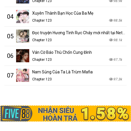
Chapter 123
98.9k
Xuyên Thành Bạn Học Của Ba Mẹ
04
Chapter 123
98.5k
Đọc truyện Hương Tình Rực Cháy mới nhất tại NetTruyen
05
Chapter 123
98.1k
Ván Cờ Báo Thù Chốn Cung Đình
06
Chapter 123
97.7k
Nam Sủng Của Ta Là Trùm Mafia
07
Chapter 123
97.3k