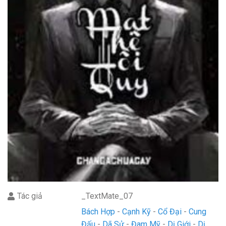
Tác giả
_TextMate_07
Bách Hợp
Cạnh Kỹ
Cổ Đại
Cung
Đấu
Dã Sử
Đam Mỹ
Dị Giới
Dị