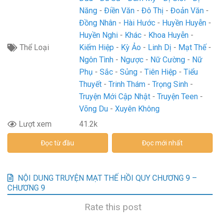
Năng
Điền Văn
Đô Thị
Đoản Văn
Đồng Nhân
Hài Hước
Huyền Huyễn
Huyền Nghi
Khác
Khoa Huyễn
Thể Loại
Kiếm Hiệp
Kỳ Ảo
Linh Dị
Mạt Thế
Ngôn Tình
Ngược
Nữ Cường
Nữ
Phụ
Sắc
Sủng
Tiên Hiệp
Tiểu
Thuyết
Trinh Thám
Trọng Sinh
Truyện Mới Cập Nhật
Truyện Teen
Võng Du
Xuyên Không
Lượt xem
41.2k
Đọc từ đầu
Đọc mới nhất
NỘI DUNG TRUYỆN MẠT THẾ HỒI QUY CHƯƠNG 9 –
CHƯƠNG 9
Rate this post