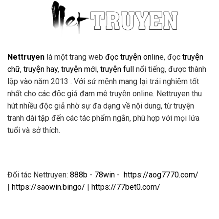
Nettruyen
là một trang web
đọc truyện onlin
e, đọc
truyện
chữ
,
truyện hay
,
truyện mới
,
truyện full
nổi tiếng, được thành
lập vào năm 2013 . Với sứ mệnh mang lại trải nghiệm tốt
nhất cho các độc giả đam mê truyện online. Nettruyen thu
hút nhiều độc giả nhờ sự đa dạng về nội dung, từ truyện
tranh dài tập đến các tác phẩm ngắn, phù hợp với mọi lứa
tuổi và sở thích.
Đối tác Nettruyen:
888b
-
78win
-
https://aog7770.com/
|
https://saowin.bingo/
|
https://77bet0.com/