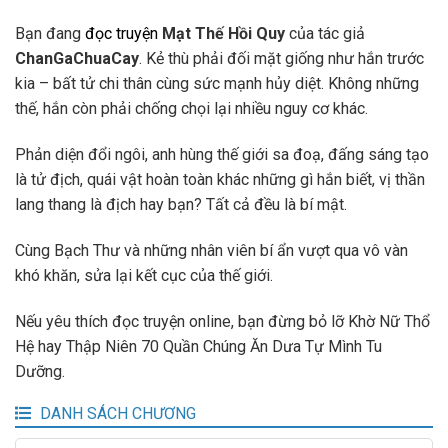
Bạn đang
đọc truyện
Mạt Thế Hồi Quy
của tác giả
ChanGaChuaCay
. Kẻ thù phải đối mặt giống như hắn trước
kia – bất tử chi thân cùng sức mạnh hủy diệt. Không những
thế, hắn còn phải chống chọi lại nhiều nguy cơ khác.
Phản diện đổi ngôi, anh hùng thế giới sa đoạ, đấng sáng tạo
là tử địch, quái vật hoàn toàn khác những gì hắn biết, vị thần
lang thang là địch hay bạn? Tất cả đều là bí mật.
Cùng Bạch Thư và những nhân viên bí ẩn vượt qua vô vàn
khó khăn, sửa lại kết cục của thế giới.
Nếu yêu thích đọc truyện online, bạn đừng bỏ lỡ Khờ Nữ Thổ
Hệ hay Thập Niên 70 Quần Chúng Ăn Dưa Tự Mình Tu
Dưỡng.
DANH SÁCH CHƯƠNG