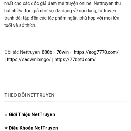
nhất cho các độc giả đam mê truyện online. Nettruyen thu
hút nhiều độc giả nhờ sự đa dạng về nội dung, từ truyện
tranh dài tập đến các tác phẩm ngắn, phù hợp với mọi lứa
tuổi và sở thích.
Đối tác Nettruyen:
888b
-
78win
-
https://aog7770.com/
|
https://saowin.bingo/
|
https://77bet0.com/
THEO DÕI NETTRUYEN
⭐️
Giới Thiệu NetTruyen
⭐️
Điều Khoản NetTruyen