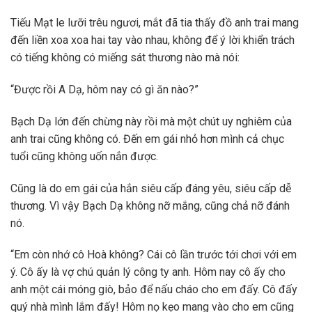
Tiếu Mạt le lưỡi trêu ngươi, mắt đã tia thấy đồ anh trai mang
đến liền xoa xoa hai tay vào nhau, không để ý lời khiển trách
có tiếng không có miếng sát thương nào mà nói:
“Được rồi A Dạ, hôm nay có gì ăn nào?”
Bạch Dạ lớn đến chừng này rồi mà một chút uy nghiêm của
anh trai cũng không có. Đến em gái nhỏ hơn mình cả chục
tuổi cũng không uốn nắn được.
Cũng là do em gái của hắn siêu cấp đáng yêu, siêu cấp dễ
thương. Vì vậy Bạch Dạ không nỡ mắng, cũng chả nỡ đánh
nó.
“Em còn nhớ cô Hoà không? Cái cô lần trước tới chơi với em
ý. Cô ấy là vợ chú quản lý công ty anh. Hôm nay cô ấy cho
anh một cái móng giò, bảo để nấu cháo cho em đấy. Cô đấy
quý nhà mình lắm đấy! Hôm nọ kẹo mang vào cho em cũng