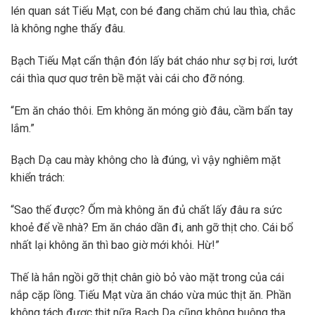
lén quan sát Tiếu Mạt, con bé đang chăm chú lau thìa, chắc
là không nghe thấy đâu.
Bạch Tiếu Mạt cẩn thận đón lấy bát cháo như sợ bị rơi, lướt
cái thìa quơ quơ trên bề mặt vài cái cho đỡ nóng.
“Em ăn cháo thôi. Em không ăn móng giò đâu, cầm bẩn tay
lắm.”
Bạch Dạ cau mày không cho là đúng, vì vậy nghiêm mặt
khiển trách:
“Sao thế được? Ốm mà không ăn đủ chất lấy đâu ra sức
khoẻ để về nhà? Em ăn cháo dần đi, anh gỡ thịt cho. Cái bổ
nhất lại không ăn thì bao giờ mới khỏi. Hừ!”
Thế là hắn ngồi gỡ thịt chân giò bỏ vào mặt trong của cái
nắp cặp lồng. Tiếu Mạt vừa ăn cháo vừa múc thịt ăn. Phần
không tách được thịt nữa Bạch Dạ cũng không buông tha,