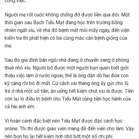
công việc.
Người mẹ rốt cuộc không chống đỡ được liền qua đời. Một
thời gian sau Bạch Tiếu Mạt đang học trên trường bỗng
nhiên ngất xỉu, về nhà đổ bệnh mệt mỏi mấy ngày, đến viện
kiểm tra thì phát hiện cô bé cũng mắc căn bệnh giống của
mẹ.
Sau đó gia đình bán ngôi nhà đang ở chuyển sang ở phòng
thuê nhỏ xíu. Người bố được một người bạn quen biết giới
thiệu việc làm ở nước ngoài, thế là ông dặn dò hai đứa con
kỹ càng rồi bỏ đi mất. Cứ cách vài tháng ông ấy gửi cho lũ
trẻ ở nhà một số tiền, ăn uống tiết kiệm chút xíu là được. Tiền
còn lại lo điều trị bệnh cho Tiếu Mạt cùng tiền học hành của
cả hai anh em.
Vì hoàn cảnh đặc biệt nên Tiếu Mạt được đặc cách học
online. Thi thì được giáo viên mang đề đến viện cho làm. Vậy
nên bọn họ lại tiết kiệm hơn nhờ bớt một số chi phí.