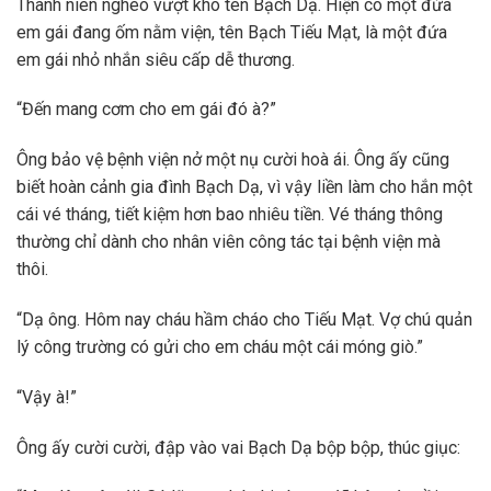
Thanh niên nghèo vượt khó tên Bạch Dạ. Hiện có một đứa
em gái đang ốm nằm viện, tên Bạch Tiếu Mạt, là một đứa
em gái nhỏ nhắn siêu cấp dễ thương.
“Đến mang cơm cho em gái đó à?”
Ông bảo vệ bệnh viện nở một nụ cười hoà ái. Ông ấy cũng
biết hoàn cảnh gia đình Bạch Dạ, vì vậy liền làm cho hắn một
cái vé tháng, tiết kiệm hơn bao nhiêu tiền. Vé tháng thông
thường chỉ dành cho nhân viên công tác tại bệnh viện mà
thôi.
“Dạ ông. Hôm nay cháu hầm cháo cho Tiếu Mạt. Vợ chú quản
lý công trường có gửi cho em cháu một cái móng giò.”
“Vậy à!”
Ông ấy cười cười, đập vào vai Bạch Dạ bộp bộp, thúc giục: