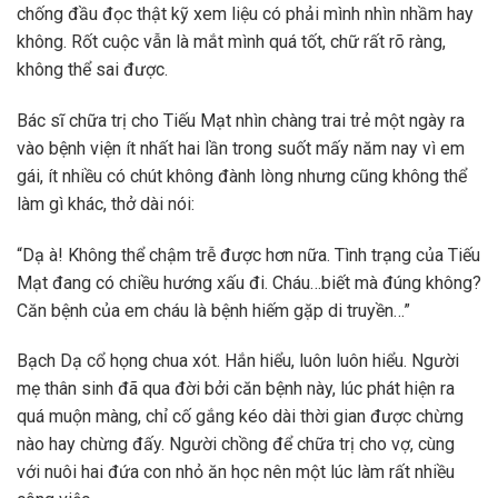
chống đầu đọc thật kỹ xem liệu có phải mình nhìn nhầm hay
không. Rốt cuộc vẫn là mắt mình quá tốt, chữ rất rõ ràng,
không thể sai được.
Bác sĩ chữa trị cho Tiếu Mạt nhìn chàng trai trẻ một ngày ra
vào bệnh viện ít nhất hai lần trong suốt mấy năm nay vì em
gái, ít nhiều có chút không đành lòng nhưng cũng không thể
làm gì khác, thở dài nói:
“Dạ à! Không thể chậm trễ được hơn nữa. Tình trạng của Tiếu
Mạt đang có chiều hướng xấu đi. Cháu…biết mà đúng không?
Căn bệnh của em cháu là bệnh hiếm gặp di truyền…”
Bạch Dạ cổ họng chua xót. Hắn hiểu, luôn luôn hiểu. Người
mẹ thân sinh đã qua đời bởi căn bệnh này, lúc phát hiện ra
quá muộn màng, chỉ cố gắng kéo dài thời gian được chừng
nào hay chừng đấy. Người chồng để chữa trị cho vợ, cùng
với nuôi hai đứa con nhỏ ăn học nên một lúc làm rất nhiều