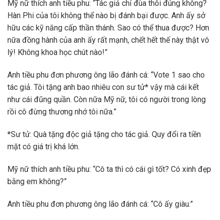
Mỹ nữ thích anh tiều phu: “Tác giả chỉ đùa thôi đúng không?
Hàn Phi của tôi không thể nào bị đánh bại được. Anh ấy sở
hữu các kỹ năng cấp thần thánh. Sao có thể thua được? Hơn
nữa đồng hành của anh ấy rất mạnh, chết hết thế này thật vô
lý! Không khoa học chút nào!”
Anh tiều phu đơn phương ông lão đánh cá: “Vote 1 sao cho
tác giả. Tôi tặng anh bao nhiêu con sư tử* vậy mà cái kết
như cái đũng quần. Còn nữa Mỹ nữ, tôi có người trong lòng
rồi cô đừng thương nhớ tôi nữa.”
*Sư tử: Quà tặng độc giả tặng cho tác giả. Quy đổi ra tiền
mặt có giá trị khá lớn.
Mỹ nữ thích anh tiều phu: “Cô ta thì có cái gì tốt? Có xinh đẹp
bằng em không?”
Anh tiều phu đơn phương ông lão đánh cá: “Cô ấy giàu.”