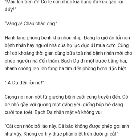
“Mau lên trên đi! Có lẽ con nhóc kia bụng đã kêu gào rồi
đấy!”
“Vâng ạ! Cháu chào ông.”
Hành lang phòng bệnh khá nhộn nhịp. Đang là giờ ăn tối nên
bệnh nhân hay người nhà của họ lục đục đi mua cơm. Cũng
chỉ có khoảng thời gian dùng bữa toà nhà bệnh nhân mới cho
phép người nhà đến thăm. Bạch Dạ đi một bước bằng hai,
nhanh chóng leo lên tầng ba tìm đến phòng bệnh đặc biệt.
” A Dạ đến rồi nè!”
Giọng nói non nớt từ giường bệnh cuối cùng truyền đến. Cô
bé nhỏ gầy với gương mặt đáng yêu giống búp bê đang
cười toe toét. Bạch Dạ nhăn mặt vờ không vui.
“Cái con nhóc bố láo này. Đã bảo không được phép gọi anh
như vậy. Không có tí ý thức phân biệt trên dưới gì cả!”