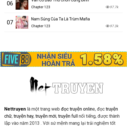
06
Chapter 123
97.7k
Nam Sủng Của Ta Là Trùm Mafia
07
Chapter 123
97.3k
Nettruyen
là một trang web
đọc truyện onlin
e, đọc
truyện
chữ
,
truyện hay
,
truyện mới
,
truyện full
nổi tiếng, được thành
lập vào năm 2013 . Với sứ mệnh mang lại trải nghiệm tốt