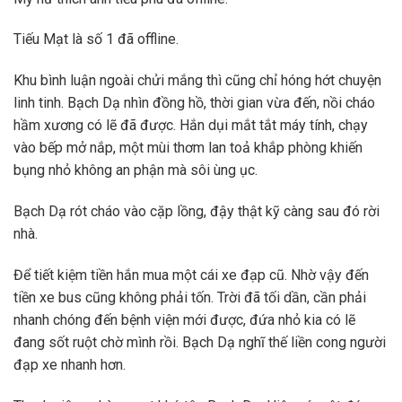
Tiếu Mạt là số 1 đã offline.
Khu bình luận ngoài chửi mắng thì cũng chỉ hóng hớt chuyện
linh tinh. Bạch Dạ nhìn đồng hồ, thời gian vừa đến, nồi cháo
hầm xương có lẽ đã được. Hắn dụi mắt tắt máy tính, chạy
vào bếp mở nắp, một mùi thơm lan toả khắp phòng khiến
bụng nhỏ không an phận mà sôi ùng ục.
Bạch Dạ rót cháo vào cặp lồng, đậy thật kỹ càng sau đó rời
nhà.
Để tiết kiệm tiền hắn mua một cái xe đạp cũ. Nhờ vậy đến
tiền xe bus cũng không phải tốn. Trời đã tối dần, cần phải
nhanh chóng đến bệnh viện mới được, đứa nhỏ kia có lẽ
đang sốt ruột chờ mình rồi. Bạch Dạ nghĩ thế liền cong người
đạp xe nhanh hơn.