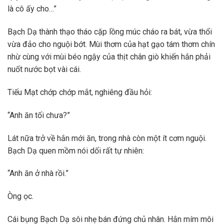
là cô ấy cho…”
Bạch Dạ thành thạo tháo cặp lồng múc cháo ra bát, vừa thổi
vừa đảo cho nguội bớt. Mùi thơm của hạt gạo tám thơm chín
nhừ cùng với mùi béo ngậy của thịt chân giò khiến hắn phải
nuốt nước bọt vài cái.
Tiếu Mạt chớp chớp mắt, nghiêng đầu hỏi:
“Anh ăn tối chưa?”
Lát nữa trở về hắn mới ăn, trong nhà còn một ít cơm nguội.
Bạch Dạ quen mồm nói dối rất tự nhiên:
“Anh ăn ở nhà rồi.”
Òng ọc.
Cái bụng Bạch Dạ sôi nhẹ bán đứng chủ nhân. Hắn mím môi