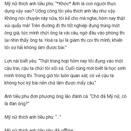
Mỹ nữ thích anh tiều phu: “*Khóc* Anh là con người thực
dụng vậy sao? Uổng công tôi yêu thích anh lâu như vậy.
Không nói chuyện này nữa, tôi kể cho mà nghe, hôm nay thật
xúi quẩy mà! Trên đường đi thi tốt nghiệp đụng trúng một
ông già, tức mình chửi ông ta vài câu, ngờ đâu vào phòng thi
lại nhìn thấy ông ta. Hoá ra lại là giám thị coi thi mình, khiến
tôi sợ hãi không làm được bài.”
Lợn nái biết yêu: “Thật trùng hợp hôm nay tôi đụng vào một
cậu trai, cậu ta chửi tôi xối xả. Cuối cùng mới biết là học sinh
mình trông thi. Trong giờ tôi luôn quan sát, có vẻ cậu ta
không học kỹ bài nên chả làm được mấy câu.”
Anh tiều phu đơn phương ông lão đánh cá: “Chờ đã Mỹ nữ, cô
là đàn ông?”
Mỹ nữ thích anh tiều phu: “…”
Mỹ nữ thích anh tiều phu đã offline.