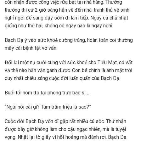
còn nhận được công việc rửa bát tại nhà hàng. Thường
thường thì cứ 2 giờ sáng hắn về đến nhà, tranh thủ vệ sinh
nghỉ ngơi để sáng dậy sớm đi làm tiếp. Ngay cả chủ nhật
giống như thứ hai, không có ngày nào là ngày nghỉ.
Bạch Dạ ỷ vào sức khoẻ cường tráng, hoàn toàn coi thường
mấy cái bệnh tật vớ vẩn.
Đổi lại một nụ cười cùng với sức khoẻ cho Tiếu Mạt, có vất
vả thế nào hắn vẫn gánh được. Con bé chính là ánh mặt trời
duy nhất chiếu sáng cuộc đời luẩn quẩn của Bạch Dạ.
Buổi tối hôm đó tại phòng trực bác sĩ…
“Ngài nói cái gì? Tám trăm triệu là sao?”
Cuộc đời Bạch Dạ vốn dĩ gặp rất nhiều cú sốc. Thứ nhận
được bây giờ không làm cho cậu ngạc nhiên, mà là tuyệt
vọng. Nhặt lại tờ giấy vì hốt hoảng mà đánh rơi, Bạch Dạ