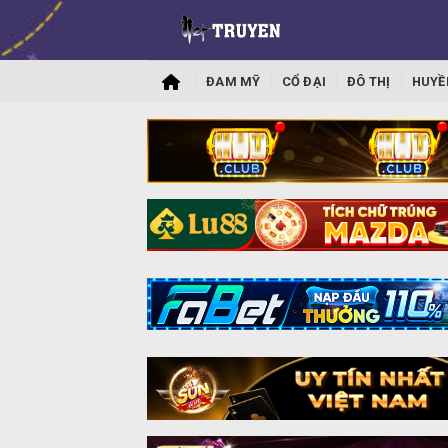
ĐAM MỸ
CỔ ĐẠI
ĐÔ THỊ
HUYỀ