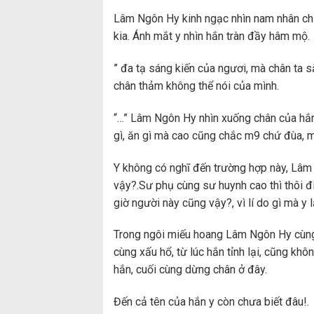
Lâm Ngôn Hy kinh ngạc nhìn nam nhân chỉ
kia. Ánh mắt y nhìn hắn tràn đầy hâm mộ.
” đa tạ sáng kiến của ngươi, mà chân ta sắ
chân thảm không thể nói của mình.
“…” Lâm Ngôn Hy nhìn xuống chân của hắn
gì, ăn gì mà cao cũng chắc m9 chứ đùa, m
Y không có nghĩ đến trường hợp này, Lâ
vậy?.Sư phụ cùng sư huynh cao thì thôi đ
giờ người này cũng vậy?, vì lí do gì mà y 
Trong ngôi miếu hoang Lâm Ngôn Hy cùng 
cùng xấu hổ, từ lúc hắn tỉnh lại, cũng khô
hắn, cuối cùng dừng chân ở đây.
Đến cả tên của hắn y còn chưa biết đâu!.