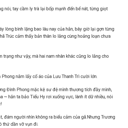
 nói, tay cầm ly trà lại bốp mạnh đến bể nát, từng giọt
 lòng bình lặng bao lâu nay của hắn, bây giờ lại gợn từng
hã Trúc cảm thấy bản thân lo lắng cùng hoảng loạn chưa
m trạng như vậy, mà hai nam nhân khác cũng lo lắng cho
h Phong nắm lấy cổ áo của Lưu Thanh Trì cười lớn.
ơng Đình Phong mặc kệ sư đệ mình thương tích đầy mình,
~ hắn ta bảo Tiểu Hy rơi xuống vực, lành ít dữ nhiều, nói
c!
t, đám người nhìn không ra biểu cảm của gã.Nhưng Trương
ó thứ dần vỡ vụn đi.