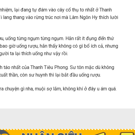
hiệm, lại đang tự đám vào cây cổ thụ to nhất ở Thanh
đi lang thang vào rừng trúc nơi mà Lâm Ngôn Hy thích lười
ượu, uống từng ngụm từng ngụm. Hắn rất ít đụng đến thứ
a bao giờ uống rượu, hắn thấy không có gì bổ ích cả, nhưng
ười ta lại thích uống như vậy rồi.
tỉnh táo nhất của Thanh Tiêu Phong. Sư tôn mặc dù không
uất thần, còn sư huynh thì lại bắt đầu uống rượu.
ra chuyện gì nha, muội sợ lắm, không khí ở đây u ám quá.