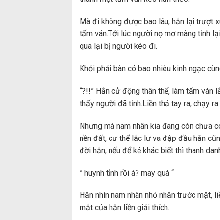
Mà đi không được bao lâu, hắn lại trượt 
tấm ván.Tới lúc người nọ mơ màng tỉnh lại
qua lại bị người kéo đi.
Khỏi phải bàn có bao nhiêu kinh ngạc cùn
“?!!” Hắn cử động thân thể, làm tấm ván l
thấy người đã tỉnh.Liền thả tay ra, chạy ra
Nhưng mà nam nhân kia đang còn chưa có ti
nền đất, cư thể lắc lư va đập đầu hắn cũn
đời hắn, nếu để kẻ khác biết thì thanh danh
” huynh tỉnh rồi à? may quá “
Hắn nhìn nam nhân nhỏ nhắn trước mặt, li
mắt của hăn liền giải thích.