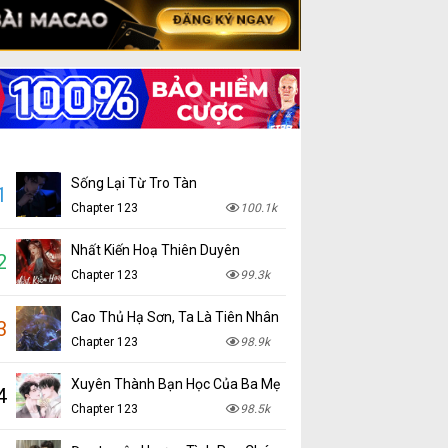
Sống Lại Từ Tro Tàn
1
Chapter 123
100.1k
Nhất Kiến Hoạ Thiên Duyên
2
Chapter 123
99.3k
Cao Thủ Hạ Sơn, Ta Là Tiên Nhân
3
Chapter 123
98.9k
Xuyên Thành Bạn Học Của Ba Mẹ
4
Chapter 123
98.5k