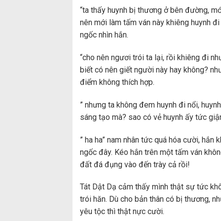
“ta thấy huynh bị thương ở bên đường, m
nên mới làm tấm ván này khiêng huynh đi đ
ngốc nhìn hắn.
“cho nên ngươi trói ta lại, rồi khiêng đi
biết có nên giết người này hay không? như
điểm không thích hợp.
” nhưng ta không đem huynh đi nổi, huynh
sáng tạo mà? sao có vẻ huynh ấy tức giận
” ha ha” nam nhân tức quá hóa cười, hắn k
ngốc đây. Kéo hắn trên một tấm ván không 
đất đá đụng vào đến trày cả rồi!
Tát Dật Dạ cảm thấy mình thật sự tức khô
trói hăn. Dù cho bản thân có bị thương, 
yêu tộc thì thật nực cười.