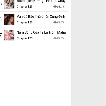
Đọc truyện Hương Tình Rực Cháy mới nhất tại NetTruyen
5
Chapter 123
98.1k
Ván Cờ Báo Thù Chốn Cung Đình
6
Chapter 123
97.7k
Nam Sủng Của Ta Là Trùm Mafia
7
Chapter 123
97.3k