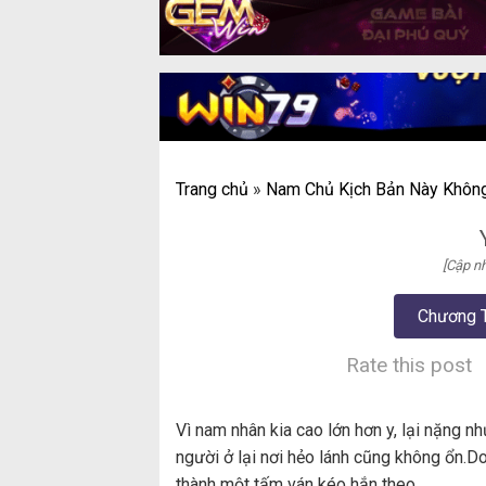
Trang chủ
»
Nam Chủ Kịch Bản Này Khôn
[Cập nh
Chương 
Rate this post
Vì nam nhân kia cao lớn hơn y, lại nặng
người ở lại nơi hẻo lánh cũng không ổn.D
thành một tấm ván kéo hắn theo.