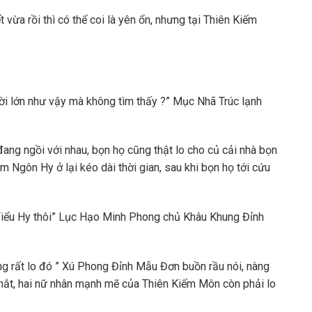
 vừa rồi thì có thể coi là yên ổn, nhưng tại Thiên Kiếm
ười lớn như vậy mà không tìm thấy ?” Mục Nhã Trúc lạnh
ng ngồi với nhau, bọn họ cũng thật lo cho củ cải nhà bọn
âm Ngôn Hy ở lại kéo dài thời gian, sau khi bọn họ tới cứu
 Tiểu Hy thôi” Lục Hạo Minh Phong chủ Khâu Khung Đỉnh
ũng rất lo đó ” Xú Phong Đỉnh Mẫu Đơn buồn rầu nói, nàng
ắt, hai nữ nhân mạnh mẽ của Thiên Kiếm Môn còn phải lo