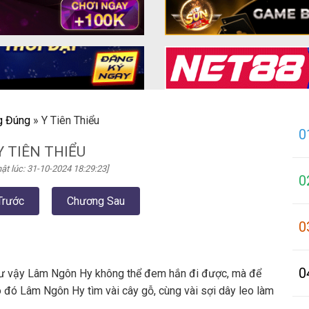
g Đúng
»
Y Tiên Thiểu
0
Y TIÊN THIỂU
ật lúc: 31-10-2024 18:29:23]
0
Trước
Chương Sau
0
0
 như vậy Lâm Ngôn Hy không thể đem hắn đi được, mà để
o đó Lâm Ngôn Hy tìm vài cây gỗ, cùng vài sợi dây leo làm