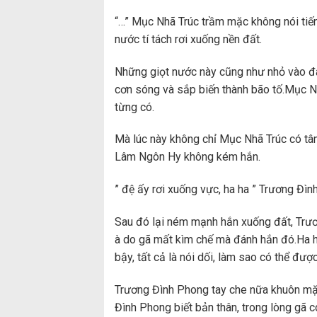
“…” Mục Nhã Trúc trầm mặc không nói tiếng
nước tí tách rơi xuống nền đất.
Những giọt nước này cũng như nhỏ vào đáy
cơn sóng và sắp biến thành bão tố.Mục N
từng có.
Mà lúc này không chỉ Mục Nhã Trúc có tâ
Lâm Ngôn Hy không kém hắn.
” đệ ấy rơi xuống vực, ha ha ” Trương Đìn
Sau đó lại ném mạnh hắn xuống đất, Trư
à do gã mất kìm chế mà đánh hắn đó.Ha ha 
bậy, tất cả là nói dối, làm sao có thể đượ
Trương Đình Phong tay che nữa khuôn mặ
Đình Phong biết bản thân, trong lòng gã c