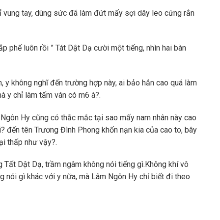
 vung tay, dùng sức đã làm đứt mấy sợi dây leo cứng rắn
p phế luôn rồi ” Tát Dật Dạ cười một tiếng, nhìn hai bàn
, y không nghĩ đến trường hợp này, ai bảo hắn cao quá làm
à y chỉ làm tấm ván có m6 à?.
m Ngôn Hy cũng có thắc mắc tại sao mấy nam nhân này cao
i? đến tên Trương Đình Phong khốn nạn kia của cao to, bây
lại thấp như vậy?.
Tất Dật Dạ, trầm ngâm không nói tiếng gì.Không khí vô
ng nói gì khác với y nữa, mà Lâm Ngôn Hy chỉ biết đi theo