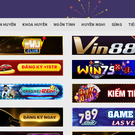
N HUYỄN
KHOA HUYỄN
NGÔN TÌNH
HUYỀN NGHI
SỦNG
TIÊ