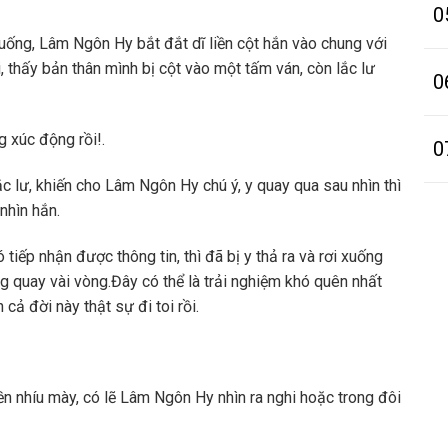
0
xuống, Lâm Ngôn Hy bắt đắt dĩ liền cột hắn vào chung với
, thấy bản thân mình bị cột vào một tấm ván, còn lắc lư
0
g xúc động rồi!.
0
ắc lư, khiến cho Lâm Ngôn Hy chú ý, y quay qua sau nhìn thì
 nhìn hắn.
ếp nhận được thông tin, thì đã bị y thả ra và rơi xuống
g quay vài vòng.Đây có thể là trải nghiệm khó quên nhất
 cả đời này thật sự đi toi rồi.
ền nhíu mày, có lẽ Lâm Ngôn Hy nhìn ra nghi hoặc trong đôi