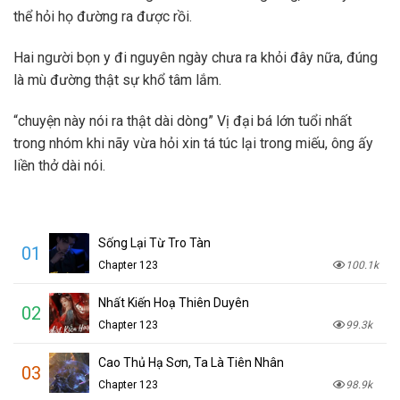
thể hỏi họ đường ra được rồi.
Hai người bọn y đi nguyên ngày chưa ra khỏi đây nữa, đúng
là mù đường thật sự khổ tâm lắm.
“chuyện này nói ra thật dài dòng” Vị đại bá lớn tuổi nhất
trong nhóm khi nãy vừa hỏi xin tá túc lại trong miếu, ông ấy
liền thở dài nói.
Sống Lại Từ Tro Tàn
01
Chapter 123
100.1k
Nhất Kiến Hoạ Thiên Duyên
02
Chapter 123
99.3k
Cao Thủ Hạ Sơn, Ta Là Tiên Nhân
03
Chapter 123
98.9k