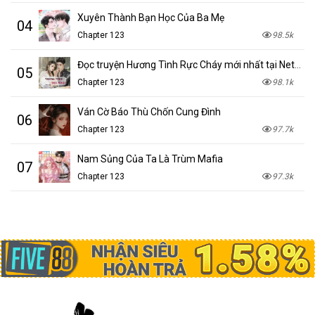
Xuyên Thành Bạn Học Của Ba Mẹ
04
Chapter 123
98.5k
Đọc truyện Hương Tình Rực Cháy mới nhất tại NetTruyen
05
Chapter 123
98.1k
Ván Cờ Báo Thù Chốn Cung Đình
06
Chapter 123
97.7k
Nam Sủng Của Ta Là Trùm Mafia
07
Chapter 123
97.3k