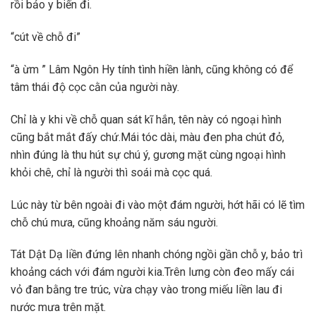
rồi bảo y biến đi.
“cút về chỗ đi”
“à ừm ” Lâm Ngôn Hy tính tình hiền lành, cũng không có để
tâm thái độ cọc cằn của người này.
Chỉ là y khi về chỗ quan sát kĩ hắn, tên này có ngoại hình
cũng bắt mắt đấy chứ.Mái tóc dài, màu đen pha chút đỏ,
nhìn đúng là thu hút sự chú ý, gương mặt cùng ngoại hình
khỏi chê, chỉ là người thì soái mà cọc quá.
Lúc này từ bên ngoài đi vào một đám người, hớt hãi có lẽ tìm
chỗ chú mưa, cũng khoảng năm sáu người.
Tát Dật Dạ liền đứng lên nhanh chóng ngồi gần chỗ y, bảo trì
khoảng cách với đám người kia.Trên lưng còn đeo mấy cái
vỏ đan bằng tre trúc, vừa chạy vào trong miếu liền lau đi
nước mưa trên mặt.