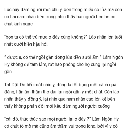
Lúc này đám người mới chú ý, bên trong miếu có lửa mà còn
có hai nam nhân bên trong, nhìn thấy hai người bọn họ có
chút kinh ngạc.
“bọn ta có thể trú mưa ở đây cùng không?” Lão nhân lớn tuổi
nhất cười hiền hậu hỏi.
” được a, có thể ngồi gần đóng lửa đền sưởi ấm ” Lâm Ngôn
Hy không để tâm lắm, rất hào phóng cho họ cùng lại ngồi
gần.
Tát Dật Dạ liếc mắt nhìn y, đúng là tốt bụng một cách quá
đáng, hắn âm thầm thở dài lại ngồi gần y một chút. Còn lão
nhân thấy y đồng ý, lại nhìn qua nam nhân cao lớn kế bên
thấy không phản đối mới kêu đám người người xuống.
“cái đó, thúc thúc sao mọi người lại ở đây ?” Lâm Ngôn Hy
có chút tò mò mà cũng âm thầm vui trong lòng, bởi vì y có