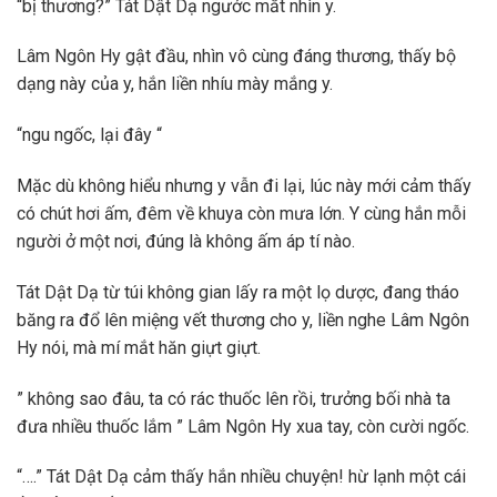
“bị thương?” Tát Dật Dạ ngước mắt nhìn y.
Lâm Ngôn Hy gật đầu, nhìn vô cùng đáng thương, thấy bộ
dạng này của y, hắn liền nhíu mày mắng y.
“ngu ngốc, lại đây “
Mặc dù không hiểu nhưng y vẫn đi lại, lúc này mới cảm thấy
có chút hơi ấm, đêm về khuya còn mưa lớn. Y cùng hắn mỗi
người ở một nơi, đúng là không ấm áp tí nào.
Tát Dật Dạ từ túi không gian lấy ra một lọ dược, đang tháo
băng ra đổ lên miệng vết thương cho y, liền nghe Lâm Ngôn
Hy nói, mà mí mắt hăn giựt giựt.
” không sao đâu, ta có rác thuốc lên rồi, trưởng bối nhà ta
đưa nhiều thuốc lắm ” Lâm Ngôn Hy xua tay, còn cười ngốc.
“….” Tát Dật Dạ cảm thấy hắn nhiều chuyện! hừ lạnh một cái