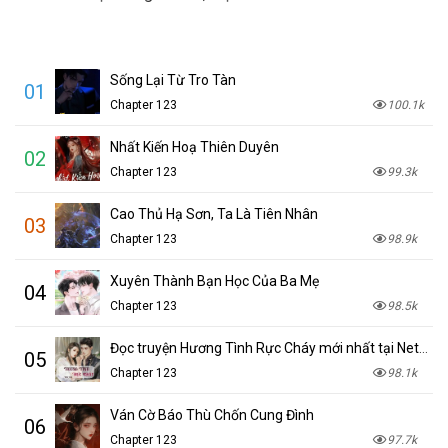
Sống Lại Từ Tro Tàn
01
Chapter 123
100.1k
Nhất Kiến Hoạ Thiên Duyên
02
Chapter 123
99.3k
Cao Thủ Hạ Sơn, Ta Là Tiên Nhân
03
Chapter 123
98.9k
Xuyên Thành Bạn Học Của Ba Mẹ
04
Chapter 123
98.5k
Đọc truyện Hương Tình Rực Cháy mới nhất tại NetTruyen
05
Chapter 123
98.1k
Ván Cờ Báo Thù Chốn Cung Đình
06
Chapter 123
97.7k