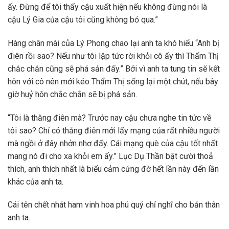
ấy. Đừng để tôi thấy cậu xuất hiện nếu không đừng nói là
cậu Lý Gia của cậu tôi cũng không bỏ qua.”
Hàng chân mài của Lý Phong chao lại anh ta khó hiểu “Anh bị
điên rồi sao? Nếu như tôi lập tức rời khỏi cô ấy thì Thẩm Thị
chắc chắn cũng sẽ phá sản đấy.” Bởi vì anh ta tung tin sẽ kết
hôn với cô nên mới kéo Thẩm Thị sống lại một chút, nếu bây
giờ huỷ hôn chắc chắn sẽ bị phá sản.
“Tôi là thằng điên mà? Trước nay cậu chưa nghe tin tức về
tôi sao? Chỉ có thằng điên mới lấy mạng của rất nhiều người
mà ngồi ở đây nhởn nhơ đấy. Cái mạng què của cậu tốt nhất
mang nó đi cho xa khỏi em ấy.” Lục Dụ Thần bật cười thoả
thích, anh thích nhất là biểu cảm cứng đờ hết lần này đến lần
khác của anh ta.
Cái tên chết nhát ham vinh hoa phú quý chỉ nghĩ cho bản thân
anh ta.