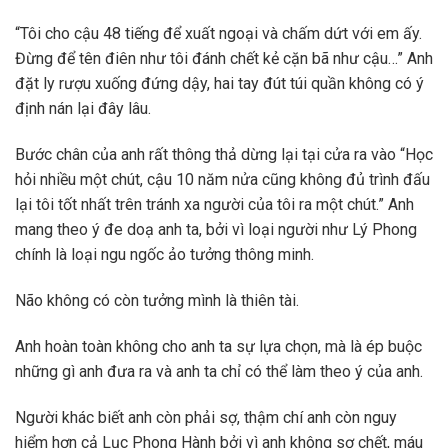
“Tôi cho cậu 48 tiếng để xuất ngoại và chấm dứt với em ấy.
Đừng để tên điên như tôi đánh chết kẻ cặn bã như cậu…” Anh
đặt ly rượu xuống đứng dậy, hai tay đút túi quần không có ý
định nán lại đây lâu.
Bước chân của anh rất thông thả dừng lại tại cửa ra vào “Học
hỏi nhiều một chút, cậu 10 năm nửa cũng không đủ trình đấu
lại tôi tốt nhất trên tránh xa người của tôi ra một chút.” Anh
mang theo ý đe doạ anh ta, bởi vì loại người như Lý Phong
chính là loại ngu ngốc ảo tưởng thông minh.
Não không có còn tưởng mình là thiên tài.
Anh hoàn toàn không cho anh ta sự lựa chọn, mà là ép buộc
những gì anh đưa ra và anh ta chỉ có thể làm theo ý của anh.
Người khác biết anh còn phải sợ, thậm chí anh còn nguy
hiểm hơn cả Lục Phong Hành bởi vì anh không sợ chết, máu