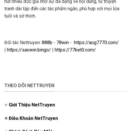
hút nhiều độc giả nhờ sự đa dạng về nội dung, từ truyện
tranh dài tập đến các tác phẩm ngắn, phù hợp với mọi lứa
tuổi và sở thích.
Đối tác Nettruyen:
888b
-
78win
-
https://aog7770.com/
|
https://saowin.bingo/
|
https://77bet0.com/
THEO DÕI NETTRUYEN
⭐️
Giới Thiệu NetTruyen
⭐️
Điều Khoản NetTruyen