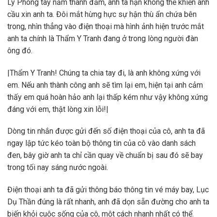
Lý Phong tay nắm thành đấm, anh ta hận không thể khiến anh
cầu xin anh ta. Đôi mắt hừng hực sự hận thù ẩn chứa bên
trong, nhìn thẳng vào điện thoại mà hình ảnh hiện trước mắt
anh ta chính là Thẩm Y Tranh đang ở trong lòng người đàn
ông đó.
|Thẩm Y Tranh! Chúng ta chia tay đi, là anh không xứng với
em. Nếu anh thành công anh sẽ tìm lại em, hiện tại anh cảm
thấy em quá hoàn hảo anh lại thấp kém như vậy không xứng
đáng với em, thật lòng xin lỗi!|
Dòng tin nhắn được gửi đến số điện thoại của cô, anh ta đã
ngay lập tức kéo toàn bộ thông tin của cô vào danh sách
đen, bây giờ anh ta chỉ cần quay về chuẩn bị sau đó sẽ bay
trong tối nay sáng nước ngoài.
Điện thoại anh ta đã gửi thông báo thông tin vé máy bay, Lục
Dụ Thần đúng là rất nhanh, anh đã dọn sẵn đường cho anh ta
biến khỏi cuộc sống của cô, một cách nhanh nhất có thể.