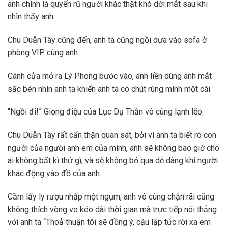
anh chính là quyến rũ người khác thật khó dời mắt sau khi
nhìn thấy anh.
Chu Duẫn Tây cũng đến, anh ta cũng ngồi dựa vào sofa ở
phòng VIP cùng anh.
Cánh cửa mở ra Lý Phong bước vào, anh liền dùng ánh mắt
sắc bén nhìn anh ta khiến anh ta có chút rùng mình một cái.
“Ngồi đi!” Giọng điệu của Lục Dụ Thần vô cùng lạnh lẽo.
Chu Duẫn Tây rất cẩn thận quan sát, bởi vì anh ta biết rõ con
người của người anh em của mình, anh sẽ không bao giờ cho
ai không bất kì thứ gì, và sẽ không bỏ qua dễ dàng khi người
khác động vào đồ của anh.
Cầm lấy ly rượu nhấp một ngụm, anh vô cùng chận rãi cũng
không thích vòng vo kéo dài thời gian mà trực tiếp nói thẳng
với anh ta “Thoả thuận tôi sẽ đồng ý, cậu lập tức rời xa em