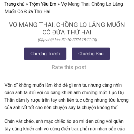
Trang chủ
»
Trộm Yêu Em
»
Vợ Mang Thai: Chồng Lo Lắng
Muốn Có Đứa Thứ Hai
VỢ MANG THAI: CHỒNG LO LẮNG MUỐN
CÓ ĐỨA THỨ HAI
[Cập nhật lúc: 31-10-2024 18:11:10]
Chương Trước
Chương Sau
Rate this post
Vốn dĩ không muốn làm khó dễ gì anh ta, nhưng càng nhìn
cách anh ta đối với cô càng khiến anh chướng mắt. Lục Dụ
Thần cầm ly rượu trên tay anh liên tục uống nhưng tửu lượng
của anh rất tốt cho nên chuyện say là chuyện không thể.
Chân vắt chéo, anh mặc chiếc áo sơ mi đen cùng với quần
tây cũng khiến anh vô cùng điển trai, phải nói nhan sắc của