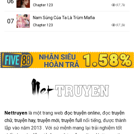
06
Chapter 123
97.7k
Nam Sủng Của Ta Là Trùm Mafia
07
Chapter 123
97.3k
Nettruyen
là một trang web
đọc truyện onlin
e, đọc
truyện
chữ
,
truyện hay
,
truyện mới
,
truyện full
nổi tiếng, được thành
lập vào năm 2013 . Với sứ mệnh mang lại trải nghiệm tốt