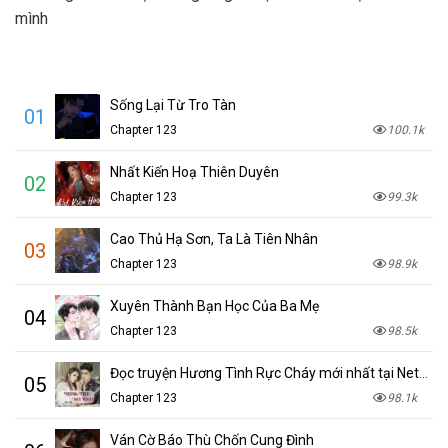
mình
Sống Lại Từ Tro Tàn
01
Chapter 123
100.1k
Nhất Kiến Hoạ Thiên Duyên
02
Chapter 123
99.3k
Cao Thủ Hạ Sơn, Ta Là Tiên Nhân
03
Chapter 123
98.9k
Xuyên Thành Bạn Học Của Ba Mẹ
04
Chapter 123
98.5k
Đọc truyện Hương Tình Rực Cháy mới nhất tại NetTruyen
05
Chapter 123
98.1k
Ván Cờ Báo Thù Chốn Cung Đình