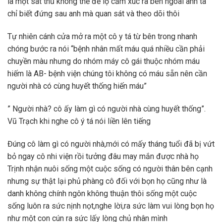
là một sát thủ không thể để lộ cảm xúc ra bên ngoài anh ta
chỉ biết đứng sau anh mà quan sát và theo dõi thôi
Tự nhiên cánh cửa mở ra một cô y tá từ bên trong nhanh
chóng bước ra nói “bệnh nhân mất máu quá nhiều cần phải
chuyền màu nhưng do nhóm máy cô gái thuộc nhóm máu
hiếm là AB- bệnh viện chúng tôi không có máu sẵn nên cần
người nhà có cùng huyết thống hiến máu”
” Người nhà? cô ấy làm gì có người nhà cùng huyết thống”.
Vũ Trạch khi nghe cô ý tá nói liền lên tiếng
Đúng cô làm gì có người nhà,mới có mấy tháng tuổi đã bị vứt
bỏ ngay cô nhi viện rồi tưởng đâu may mắn được nhà họ
Trịnh nhận nuôi sống một cuộc sống có người thân bên cạnh
nhưng sự thật lại phủ phàng cô đối với bọn họ cũng như là
danh không chính ngôn không thuận thôi sống một cuộc
sống luôn ra sức nịnh nọt,nghe lời,ra sức làm vui lòng bọn họ
như một con cún ra sức lấy lòng chủ nhân mình