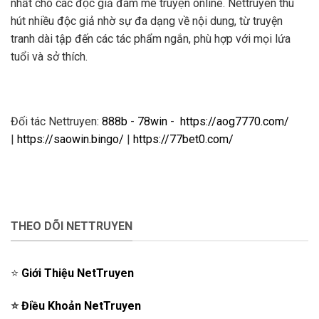
nhất cho các độc giả đam mê truyện online. Nettruyen thu
hút nhiều độc giả nhờ sự đa dạng về nội dung, từ truyện
tranh dài tập đến các tác phẩm ngắn, phù hợp với mọi lứa
tuổi và sở thích.
Đối tác Nettruyen:
888b
-
78win
-
https://aog7770.com/
|
https://saowin.bingo/
|
https://77bet0.com/
THEO DÕI NETTRUYEN
⭐️
Giới Thiệu NetTruyen
⭐️
Điều Khoản NetTruyen