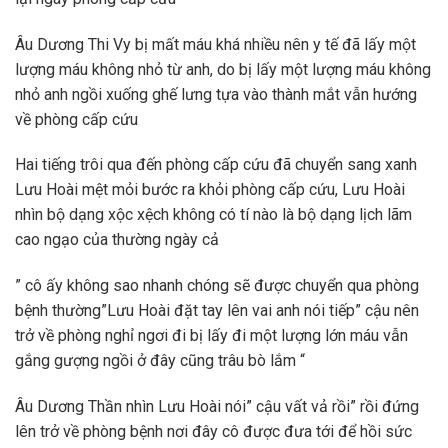
Âu Dương Thi Vy bị mất máu khá nhiều nên y tế đã lấy một
lượng máu không nhỏ từ anh, do bị lấy một lượng máu không
nhỏ anh ngồi xuống ghế lưng tựa vào thành mắt vẫn hướng
về phòng cấp cứu
Hai tiếng trôi qua đến phòng cấp cứu đã chuyển sang xanh
Lưu Hoài mệt mỏi bước ra khỏi phòng cấp cứu, Lưu Hoài
nhìn bộ dạng xộc xệch không có tí nào là bộ dạng lịch lãm
cao ngạo của thường ngày cả
” cô ấy không sao nhanh chóng sẽ được chuyển qua phòng
bệnh thường”Lưu Hoài đặt tay lên vai anh nói tiếp” cậu nên
trở về phòng nghỉ ngơi đi bị lấy đi một lượng lớn máu vẫn
gắng gượng ngồi ở đây cũng trâu bò lắm “
Âu Dương Thần nhìn Lưu Hoài nói” cậu vất vả rồi” rồi đứng
lên trở về phòng bệnh nơi đây cô được đưa tới để hồi sức