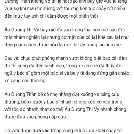
Dương Thần không sợ thì là nói xạo anh bây giờ vừa lo lắng
vừa sợ khi máu từ miệng vết thương liên tục chảy rất nhiều
đến mức tay anh chỉ cầm được một phần thôi
Âu Dương Thi Vy bây giờ đã vào trạng thái hôn mê sâu đôi
mắt nhắm nghiền lại nhưng cơ mặt của cô lại khẽ cau lại như
đang cảm nhận được nỗi đau xé thịt ấy trong lúc hôn mê
Sau vài chục phút phóng nhanh vượt không biết bao cái đèn
đỏ thì cũng đã đến bệnh viện, trong xe nhìn ra đã thấy đội
ngũ y bác sĩ gồm một bác sĩ và ba y tế đang đứng gần chiếc
xe cáng cứu thương
Âu Dương Thần bế cô nhẹ nhàng đặt xuống xe cáng cứu
thương, bốn người y bác sĩ nhanh chóng kéo cô vào trong
với tốc độ nhanh nhất có thể, Âu Dương Thi Vy nhanh chóng
được đưa vào phòng cấp cứu
Cô vừa được đưa vào trong cũng là lúc Lưu Hoài chạy tới