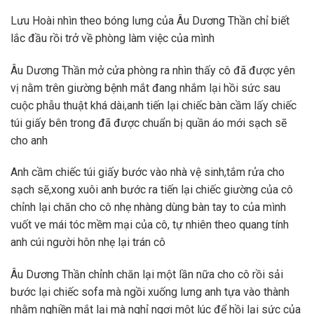
Lưu Hoài nhìn theo bóng lưng của Âu Dương Thần chỉ biết
lắc đầu rồi trở về phòng làm việc của mình
Âu Dương Thần mở cửa phòng ra nhìn thấy cô đã được yên
vị nằm trên giường bệnh mắt đang nhắm lại hồi sức sau
cuộc phẫu thuật khá dài,anh tiến lại chiếc bàn cầm lấy chiếc
túi giấy bên trong đã được chuẩn bị quần áo mới sạch sẽ
cho anh
Anh cầm chiếc túi giấy bước vào nhà vệ sinh,tắm rửa cho
sạch sẽ,xong xuôi anh bước ra tiến lại chiếc giường của cô
chỉnh lại chăn cho cô nhẹ nhàng dùng bàn tay to của mình
vuốt ve mái tóc mềm mại của cô, tự nhiên theo quang tính
anh cúi người hôn nhẹ lại trán cô
Âu Dương Thần chỉnh chăn lại một lần nữa cho cô rồi sải
bước lại chiếc sofa mà ngồi xuống lưng anh tựa vào thành
nhằm nghiền mắt lại mà nghỉ ngơi một lúc để hồi lại sức của