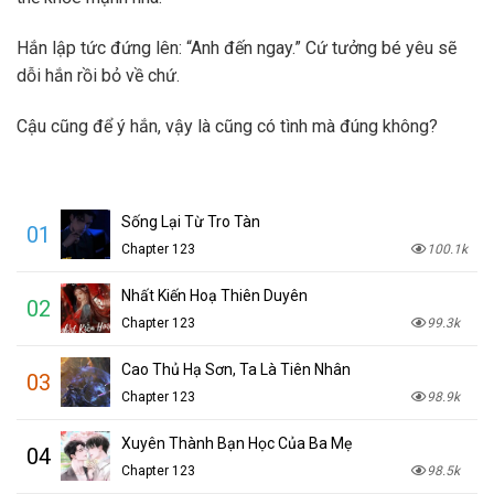
Hắn lập tức đứng lên: “Anh đến ngay.” Cứ tưởng bé yêu sẽ
dỗi hắn rồi bỏ về chứ.
Cậu cũng để ý hắn, vậy là cũng có tình mà đúng không?
Sống Lại Từ Tro Tàn
01
Chapter 123
100.1k
Nhất Kiến Hoạ Thiên Duyên
02
Chapter 123
99.3k
Cao Thủ Hạ Sơn, Ta Là Tiên Nhân
03
Chapter 123
98.9k
Xuyên Thành Bạn Học Của Ba Mẹ
04
Chapter 123
98.5k