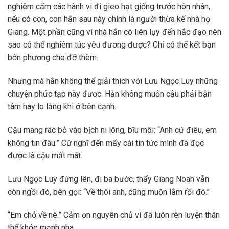
nghiêm cấm các hành vi đi gieo hạt giống trước hôn nhân,
nếu có con, con hắn sau này chính là người thừa kế nhà họ
Giang. Một phần cũng vì nhà hắn có liên lụy đến hắc đạo nên
sao có thể nghiêm túc yêu đương được? Chỉ có thể kết bạn
bốn phương cho đỡ thèm.
Nhưng mà hắn không thể giải thích với Lưu Ngọc Luy những
chuyện phức tạp này được. Hắn không muốn cậu phải bận
tâm hay lo lắng khi ở bên cạnh.
Cậu mang rác bỏ vào bịch ni lông, bĩu môi: “Anh cứ điêu, em
không tin đâu.” Cứ nghĩ đến mấy cái tin tức mình đã đọc
được là cậu mất mát.
Lưu Ngọc Luy đứng lên, đi ba bước, thấy Giang Noah vẫn
còn ngồi đó, bèn gọi: “Về thôi anh, cũng muộn lắm rồi đó.”
“Em chở về nè.” Cảm ơn nguyên chủ vì đã luôn rèn luyện thân
thể khỏe mạnh nha.