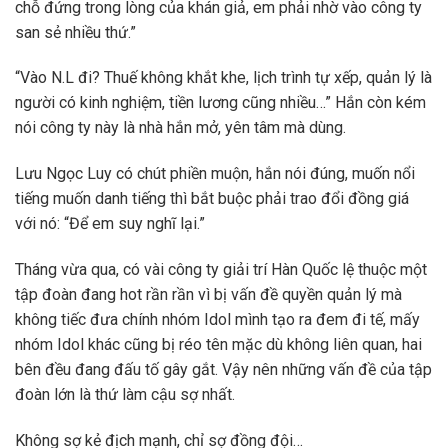
chỗ đứng trong lòng của khán giả, em phải nhờ vào công ty
san sẻ nhiều thứ.”
“Vào N.L đi? Thuế không khắt khe, lịch trình tự xếp, quản lý là
người có kinh nghiệm, tiền lương cũng nhiều…” Hắn còn kém
nói công ty này là nhà hắn mở, yên tâm mà dùng.
Lưu Ngọc Luy có chút phiền muộn, hắn nói đúng, muốn nổi
tiếng muốn danh tiếng thì bắt buộc phải trao đổi đồng giá
với nó: “Để em suy nghĩ lại.”
Tháng vừa qua, có vài công ty giải trí Hàn Quốc lệ thuộc một
tập đoàn đang hot rần rần vì bị vấn đề quyền quản lý mà
không tiếc đưa chính nhóm Idol mình tạo ra đem đi tế, mấy
nhóm Idol khác cũng bị réo tên mặc dù không liên quan, hai
bên đều đang đấu tố gây gắt. Vậy nên những vấn đề của tập
đoàn lớn là thứ làm cậu sợ nhất.
Không sợ kẻ địch mạnh, chỉ sợ đồng đội…