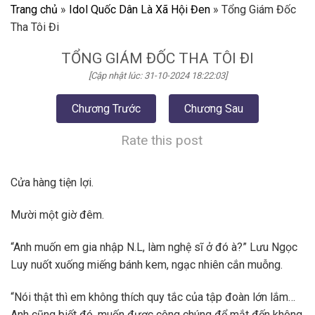
Trang chủ
»
Idol Quốc Dân Là Xã Hội Đen
»
Tổng Giám Đốc
Tha Tôi Đi
TỔNG GIÁM ĐỐC THA TÔI ĐI
[Cập nhật lúc: 31-10-2024 18:22:03]
Chương Trước
Chương Sau
Rate this post
Cửa hàng tiện lợi.
Mười một giờ đêm.
“Anh muốn em gia nhập N.L, làm nghệ sĩ ở đó à?” Lưu Ngọc
Luy nuốt xuống miếng bánh kem, ngạc nhiên cắn muỗng.
“Nói thật thì em không thích quy tắc của tập đoàn lớn lắm…
Anh cũng biết đó, muốn được công chúng để mắt đến không