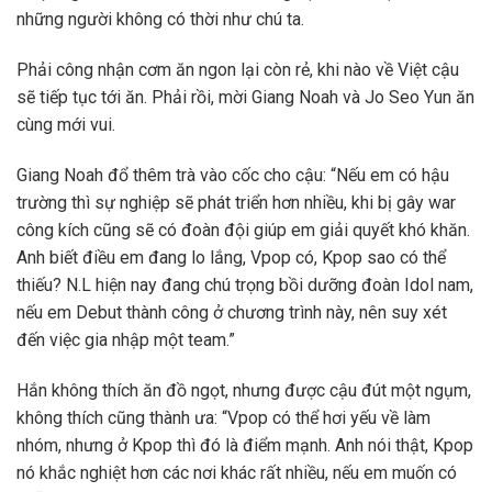
những người không có thời như chú ta.
Phải công nhận cơm ăn ngon lại còn rẻ, khi nào về Việt cậu
sẽ tiếp tục tới ăn. Phải rồi, mời Giang Noah và Jo Seo Yun ăn
cùng mới vui.
Giang Noah đổ thêm trà vào cốc cho cậu: “Nếu em có hậu
trường thì sự nghiệp sẽ phát triển hơn nhiều, khi bị gây war
công kích cũng sẽ có đoàn đội giúp em giải quyết khó khăn.
Anh biết điều em đang lo lắng, Vpop có, Kpop sao có thể
thiếu? N.L hiện nay đang chú trọng bồi dưỡng đoàn Idol nam,
nếu em Debut thành công ở chương trình này, nên suy xét
đến việc gia nhập một team.”
Hắn không thích ăn đồ ngọt, nhưng được cậu đút một ngụm,
không thích cũng thành ưa: “Vpop có thể hơi yếu về làm
nhóm, nhưng ở Kpop thì đó là điểm mạnh. Anh nói thật, Kpop
nó khắc nghiệt hơn các nơi khác rất nhiều, nếu em muốn có