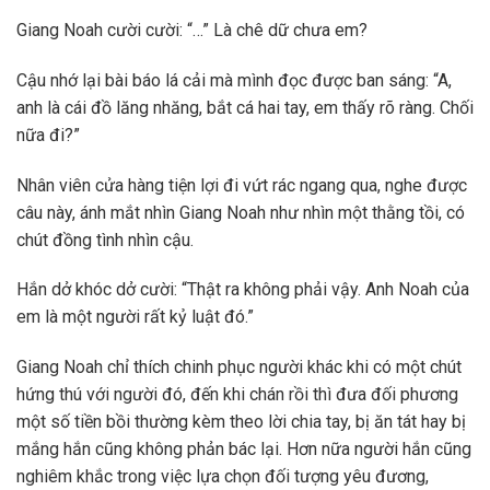
Giang Noah cười cười: “…” Là chê dữ chưa em?
Cậu nhớ lại bài báo lá cải mà mình đọc được ban sáng: “A,
anh là cái đồ lăng nhăng, bắt cá hai tay, em thấy rõ ràng. Chối
nữa đi?”
Nhân viên cửa hàng tiện lợi đi vứt rác ngang qua, nghe được
câu này, ánh mắt nhìn Giang Noah như nhìn một thằng tồi, có
chút đồng tình nhìn cậu.
Hắn dở khóc dở cười: “Thật ra không phải vậy. Anh Noah của
em là một người rất kỷ luật đó.”
Giang Noah chỉ thích chinh phục người khác khi có một chút
hứng thú với người đó, đến khi chán rồi thì đưa đối phương
một số tiền bồi thường kèm theo lời chia tay, bị ăn tát hay bị
mắng hắn cũng không phản bác lại. Hơn nữa người hắn cũng
nghiêm khắc trong việc lựa chọn đối tượng yêu đương,