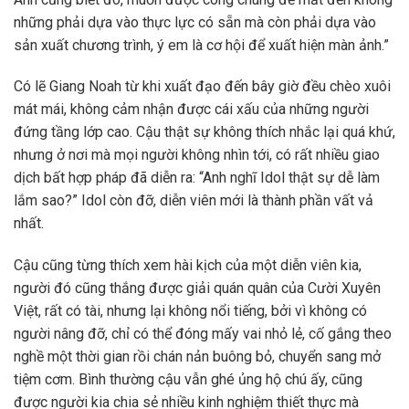
những phải dựa vào thực lực có sẵn mà còn phải dựa vào
sản xuất chương trình, ý em là cơ hội để xuất hiện màn ảnh.”
Có lẽ Giang Noah từ khi xuất đạo đến bây giờ đều chèo xuôi
mát mái, không cảm nhận được cái xấu của những người
đứng tầng lớp cao. Cậu thật sự không thích nhắc lại quá khứ,
nhưng ở nơi mà mọi người không nhìn tới, có rất nhiều giao
dịch bất hợp pháp đã diễn ra: “Anh nghĩ Idol thật sự dễ làm
lắm sao?” Idol còn đỡ, diễn viên mới là thành phần vất vả
nhất.
Cậu cũng từng thích xem hài kịch của một diễn viên kia,
người đó cũng thắng được giải quán quân của Cười Xuyên
Việt, rất có tài, nhưng lại không nổi tiếng, bởi vì không có
người nâng đỡ, chỉ có thể đóng mấy vai nhỏ lẻ, cố gắng theo
nghề một thời gian rồi chán nản buông bỏ, chuyển sang mở
tiệm cơm. Bình thường cậu vẫn ghé ủng hộ chú ấy, cũng
được người kia chia sẻ nhiều kinh nghiệm thiết thực mà