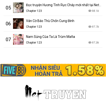
Đọc truyện Hương Tình Rực Cháy mới nhất tại NetTruyen
05
Chapter 123
98.1k
Ván Cờ Báo Thù Chốn Cung Đình
06
Chapter 123
97.7k
Nam Sủng Của Ta Là Trùm Mafia
07
Chapter 123
97.3k