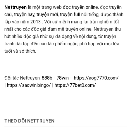
Nettruyen
là một trang web
đọc truyện onlin
e, đọc
truyện
chữ
,
truyện hay
,
truyện mới
,
truyện full
nổi tiếng, được thành
lập vào năm 2013 . Với sứ mệnh mang lại trải nghiệm tốt
nhất cho các độc giả đam mê truyện online. Nettruyen thu
hút nhiều độc giả nhờ sự đa dạng về nội dung, từ truyện
tranh dài tập đến các tác phẩm ngắn, phù hợp với mọi lứa
tuổi và sở thích.
Đối tác Nettruyen:
888b
-
78win
-
https://aog7770.com/
|
https://saowin.bingo/
|
https://77bet0.com/
THEO DÕI NETTRUYEN