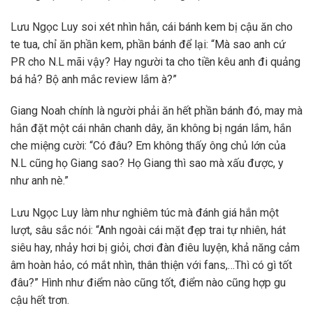
Lưu Ngọc Luy soi xét nhìn hắn, cái bánh kem bị cậu ăn cho
te tua, chỉ ăn phần kem, phần bánh để lại: “Mà sao anh cứ
PR cho N.L mãi vậy? Hay người ta cho tiền kêu anh đi quảng
bá hả? Bộ anh mắc review lắm à?”
Giang Noah chính là người phải ăn hết phần bánh đó, may mà
hắn đặt một cái nhân chanh dây, ăn không bị ngán lắm, hắn
che miệng cười: “Có đâu? Em không thấy ông chủ lớn của
N.L cũng họ Giang sao? Họ Giang thì sao mà xấu được, y
như anh nè.”
Lưu Ngọc Luy làm như nghiêm túc mà đánh giá hắn một
lượt, sâu sắc nói: “Anh ngoài cái mặt đẹp trai tự nhiên, hát
siêu hay, nhảy hơi bị giỏi, chơi đàn điêu luyện, khả năng cảm
âm hoàn hảo, có mắt nhìn, thân thiện với fans,…Thì có gì tốt
đâu?” Hình như điểm nào cũng tốt, điểm nào cũng hợp gu
cậu hết trơn.