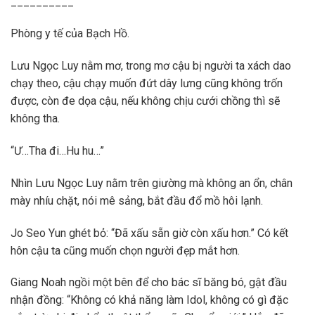
__________
Phòng y tế của Bạch Hồ.
Lưu Ngọc Luy nằm mơ, trong mơ cậu bị người ta xách dao
chạy theo, cậu chạy muốn đứt dây lưng cũng không trốn
được, còn đe dọa cậu, nếu không chịu cưới chồng thì sẽ
không tha.
“Ư…Tha đi…Hu hu…”
Nhìn Lưu Ngọc Luy nằm trên giường mà không an ổn, chân
mày nhíu chặt, nói mê sảng, bắt đầu đổ mồ hôi lạnh.
Jo Seo Yun ghét bỏ: “Đã xấu sẵn giờ còn xấu hơn.” Có kết
hôn cậu ta cũng muốn chọn người đẹp mắt hơn.
Giang Noah ngồi một bên để cho bác sĩ băng bó, gật đầu
nhận đồng: “Không có khả năng làm Idol, không có gì đặc