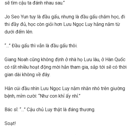
sẽ tìm cậu ta đánh nhau sau.”
Jo Seo Yun tuy là đầu gấu, nhưng là đầu gấu chăm học, đi
thi đầy đủ, học còn giỏi hơn Lưu Ngọc Luy hằng năm từ
dưới đếm lên.
“…” Đầu gấu thì vẫn là đầu gấu thôi.
Giang Noah cũng không định ở nhà họ Lưu lâu, ở Hàn Quốc
có rất nhiều hoạt động mời hắn tham gia, sắp tới sẽ có thời
gian dài không về đây.
Hắn cúi đầu nhìn Lưu Ngọc Luy nằm nhăn nhó trên giường
bệnh, mỉm cười: “Như con khỉ ấy nhỉ.”
Bác sĩ: “…” Cậu chủ Luy thật là đáng thương.
Soạt!