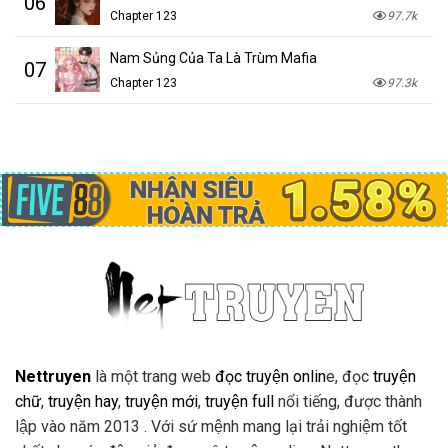
06
Chapter 123
97.7k
Nam Sủng Của Ta Là Trùm Mafia
07
Chapter 123
97.3k
Nettruyen
là một trang web
đọc truyện onlin
e, đọc
truyện
chữ
,
truyện hay
,
truyện mới
,
truyện full
nổi tiếng, được thành
lập vào năm 2013 . Với sứ mệnh mang lại trải nghiệm tốt