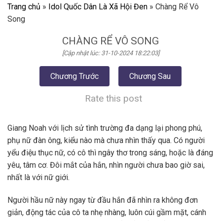
Trang chủ
»
Idol Quốc Dân Là Xã Hội Đen
»
Chàng Rể Vô
Song
CHÀNG RỂ VÔ SONG
[Cập nhật lúc: 31-10-2024 18:22:03]
Chương Trước
Chương Sau
Rate this post
Giang Noah với lịch sử tình trường đa dạng lại phong phú,
phụ nữ đàn ông, kiểu nào mà chưa nhìn thấy qua. Có người
yểu điệu thục nữ, có cô thì ngây thơ trong sáng, hoặc là đáng
yêu, tâm cơ. Đôi mắt của hắn, nhìn người chưa bao giờ sai,
nhất là với nữ giới.
Người hầu nữ này ngay từ đầu hắn đã nhìn ra không đơn
giản, động tác của cô ta nhẹ nhàng, luôn cúi gầm mặt, cánh