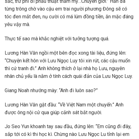
sắc, trừ phi đi phẩu thuật thẩm mỹ…Chuyển giới.” Hắn đã
từng trông chờ vào cậu em trai người phương Đông sẽ có
tóc đen mắt đen, nụ cười có má lúm đồng tiền, ăn mặc đáng
yêu vậy mà.
Thực tế sao mà khắc nghiệt với tưởng tượng quá.
Lương Hàn Văn ngồi một bên đọc xong tài liệu, đứng lên:
“Chuyện kết hôn với Lưu Ngọc Luy tôi xin rút, các cậu muốn
thì cứ tranh đi.” Anh không thích ở lại nhà họ Lưu, nguyên
nhân chủ yếu là nằm ở tính cách quái đản của Lưu Ngọc Luy.
Giang Noah nhướng mày: “Anh đi luôn sao?”
Lương Hàn Văn gật đầu: “Về Việt Nam một chuyến.” Anh
được ông nội cử qua giúp cảnh sát bắt người.
Jo Seo Yun khoanh tay sau đầu, đứng lên: “Em cũng đi đây,
sắp tới có kì thi học kì. Chừng nào Lưu Ngọc Lu tỉnh lại em