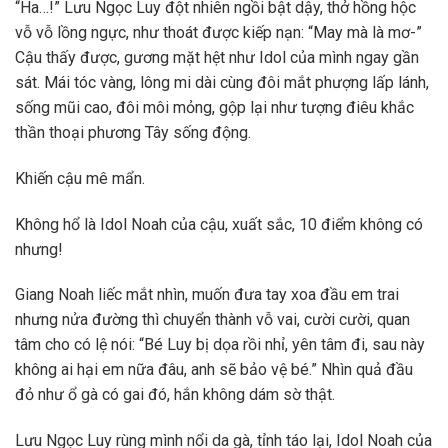
“Ha…!” Lưu Ngọc Luy đột nhiên ngồi bật dậy, thở hồng hộc
vỗ vỗ lồng ngực, như thoát được kiếp nạn: “May mà là mơ-”
Cậu thấy được, gương mặt hệt như Idol của mình ngay gần
sát. Mái tóc vàng, lông mi dài cùng đôi mắt phượng lấp lánh,
sống mũi cao, đôi môi mỏng, gộp lại như tượng điêu khắc
thần thoại phương Tây sống động.
Khiến cậu mê mẩn.
Không hổ là Idol Noah của cậu, xuất sắc, 10 điểm không có
nhưng!
Giang Noah liếc mắt nhìn, muốn đưa tay xoa đầu em trai
nhưng nửa đường thì chuyển thành vỗ vai, cười cười, quan
tâm cho có lệ nói: “Bé Luy bị dọa rồi nhỉ, yên tâm đi, sau này
không ai hại em nữa đâu, anh sẽ bảo vệ bé.” Nhìn quả đầu
đỏ như ổ gà có gai đó, hắn không dám sờ thật.
Lưu Ngọc Luy rùng mình nổi da gà, tỉnh táo lại, Idol Noah của