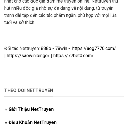
nhất cho các độc giả đam mê truyện online. Nettruyen thu
hút nhiều độc giả nhờ sự đa dạng về nội dung, từ truyện
tranh dài tập đến các tác phẩm ngắn, phù hợp với mọi lứa
tuổi và sở thích.
Đối tác Nettruyen:
888b
-
78win
-
https://aog7770.com/
|
https://saowin.bingo/
|
https://77bet0.com/
THEO DÕI NETTRUYEN
⭐️
Giới Thiệu NetTruyen
⭐️
Điều Khoản NetTruyen