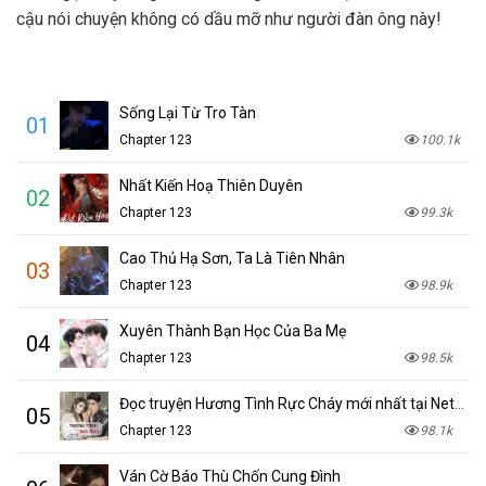
cậu nói chuyện không có dầu mỡ như người đàn ông này!
Sống Lại Từ Tro Tàn
01
Chapter 123
100.1k
Nhất Kiến Hoạ Thiên Duyên
02
Chapter 123
99.3k
Cao Thủ Hạ Sơn, Ta Là Tiên Nhân
03
Chapter 123
98.9k
Xuyên Thành Bạn Học Của Ba Mẹ
04
Chapter 123
98.5k
Đọc truyện Hương Tình Rực Cháy mới nhất tại NetTruyen
05
Chapter 123
98.1k
Ván Cờ Báo Thù Chốn Cung Đình