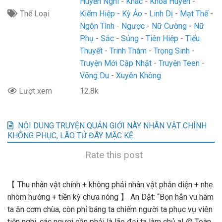
Huyền Nghi
Khác
Khoa Huyễn
Thể Loại
Kiếm Hiệp
Kỳ Ảo
Linh Dị
Mạt Thế
Ngôn Tình
Ngược
Nữ Cường
Nữ
Phụ
Sắc
Sủng
Tiên Hiệp
Tiểu
Thuyết
Trinh Thám
Trọng Sinh
Truyện Mới Cập Nhật
Truyện Teen
Võng Du
Xuyên Không
Lượt xem
12.8k
NỘI DUNG TRUYỆN QUẢN GIỚI NÀY NHÂN VẬT CHÍNH
KHÔNG PHỤC, LÃO TỬ ĐÂY MẶC KỆ
Rate this post
【 Thu nhân vật chính + không phải nhân vật phản diện + nhẹ
nhõm hướng + tiền kỳ chưa nóng 】 An Dật: “Bọn hắn vu hãm
ta ăn cơm chùa, còn phỉ báng ta chiếm người ta phục vụ viên
tiện nghi, các ngươi cần phải là lão đại ta làm chủ a! @ Toàn