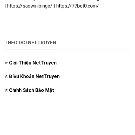
|
https://saowin.bingo/
|
https://77bet0.com/
THEO DÕI NETTRUYEN
⭐️
Giới Thiệu NetTruyen
⭐️
Điều Khoản NetTruyen
⭐️
Chính Sách Bảo Mật