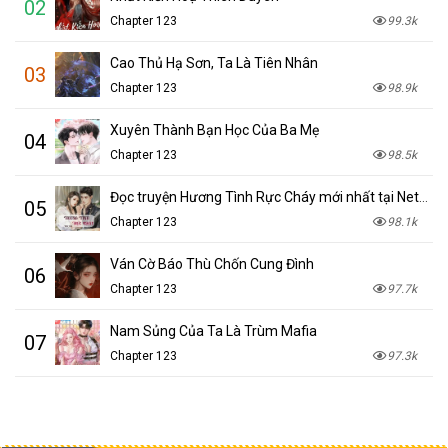
02
Chapter 123
99.3k
Cao Thủ Hạ Sơn, Ta Là Tiên Nhân
03
Chapter 123
98.9k
Xuyên Thành Bạn Học Của Ba Mẹ
04
Chapter 123
98.5k
Đọc truyện Hương Tình Rực Cháy mới nhất tại NetTruyen
05
Chapter 123
98.1k
Ván Cờ Báo Thù Chốn Cung Đình
06
Chapter 123
97.7k
Nam Sủng Của Ta Là Trùm Mafia
07
Chapter 123
97.3k