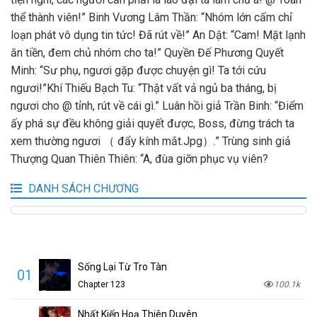
thể thành viên!” Binh Vương Lâm Thần: “Nhóm lớn cấm chỉ
loạn phát vô dụng tin tức! Đã rút về!” An Dật: “Cam! Mặt lạnh
ăn tiền, đem chủ nhóm cho ta!” Quyền Đế Phương Quyết
Minh: “Sư phụ, ngươi gặp được chuyện gì! Ta tới cứu
ngươi!”Khí Thiếu Bạch Tu: “Thật vất vả ngủ ba tháng, bị
ngươi cho @ tỉnh, rút về cái gì.” Luân hồi giả Trần Binh: “Điểm
ấy phá sự đều không giải quyết được, Boss, đừng trách ta
xem thường ngươi （ đẩy kính mắt.Jpg）.” Trùng sinh giả
Thượng Quan Thiên Thiên: “A, đùa giỡn phục vụ viên?
DANH SÁCH CHƯƠNG
Sống Lại Từ Tro Tàn
01
Chapter 123
100.1k
Nhất Kiến Hoạ Thiên Duyên