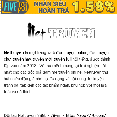
Nettruyen
là một trang web
đọc truyện onlin
e, đọc
truyện
chữ
,
truyện hay
,
truyện mới
,
truyện full
nổi tiếng, được thành
lập vào năm 2013 . Với sứ mệnh mang lại trải nghiệm tốt
nhất cho các độc giả đam mê truyện online. Nettruyen thu
hút nhiều độc giả nhờ sự đa dạng về nội dung, từ truyện
tranh dài tập đến các tác phẩm ngắn, phù hợp với mọi lứa
tuổi và sở thích.
Đối tác Nettruyen:
888b
-
78win
-
https://aog7770.com/