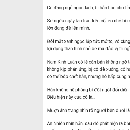
Cô đang ngủ ngon lành, bị hắn hôn cho tỉnh
Sự ngứa ngáy lan tràn trên cổ, eo nhỏ bị 
lớn đang đè lên mình.
Đôi mắt xanh ngọc lập tức mở to, vô cùng 
lợi dụng thân hình nhỏ bé mà đảo vị trí ng
Nam Kinh Luân có lẽ căn bản không ngờ tớ
không kịp phản ứng, bị cô đè xuống, cổ h
có thể bóp chết hắn, nhưng hô hấp cũng h
Hắn không hề phòng bị đột ngột đối diện
Biểu hiện này của cô là…
Mượn ánh trăng nhìn rõ người bên dưới là 
An Nhiên nhìn hắn, sau đó phát hiện ra bản