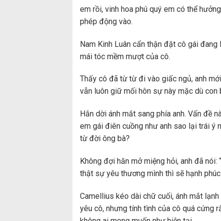
em rồi, vinh hoa phú quý em có thể hưởn
phép động vào.
Nam Kinh Luân cẩn thận đặt cô gái đang 
mái tóc mềm mượt của cô.
Thấy cô đã từ từ đi vào giấc ngủ, anh mới 
vẫn luôn giữ mối hôn sự này mặc dù con
Hắn dời ánh mắt sang phía anh. Vấn đề nà
em gái điên cuồng như anh sao lại trái ý
từ đời ông bà?
Không đợi hăn mở miệng hỏi, anh đã nói: 
thật sự yêu thương mình thì sẽ hạnh phúc 
Camellius kéo dài chữ cuối, ánh mắt lạnh 
yêu cô, nhưng tính tình của cô quá cứng r
không ai mong muốn như hiện tại.