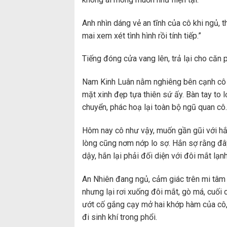
Anh nhìn dáng vẻ an tĩnh của cô khi ngủ, 
mai xem xét tình hình rồi tính tiếp.”
Tiếng đóng cửa vang lên, trả lại cho căn 
Nam Kinh Luân nằm nghiêng bên cạnh cô 
mặt xinh đẹp tựa thiên sứ ấy. Bàn tay to l
chuyển, phác hoạ lại toàn bộ ngũ quan cô.
Hôm nay cô như vậy, muốn gần gũi với hắn,
lòng cũng nơm nớp lo sợ. Hắn sợ rằng đây
dậy, hắn lại phải đối diện với đôi mắt l
An Nhiên đang ngủ, cảm giác trên mi tâm 
nhưng lại rơi xuống đôi mắt, gò má, cuố
ướt cố gắng cạy mở hai khớp hàm của cô, 
đi sinh khí trong phổi.