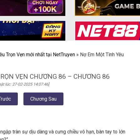
êu Trọn Vẹn mới nhất tại NetTruyen
»
Nợ Em Một Tình Yêu
TRỌN VẸN CHƯƠNG 86 – CHƯƠNG 86
ật lúc: 27-02-2025 14:07:46]
Trước
Chương Sau
ngập tràn sự dịu dàng và cưng chiều vô hạn, bàn tay to lớn
ng?”