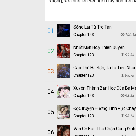
xuống, xoa nhẹ lên vết ngón tay hằn trên 
Sống Lại Từ Tro Tàn
01
Chapter 123
100.1k
Nhất Kiến Hoạ Thiên Duyên
02
Chapter 123
99.3k
Cao Thủ Hạ Sơn, Ta Là Tiên Nhâ
03
Chapter 123
98.9k
Xuyên Thành Bạn Học Của Ba M
04
Chapter 123
98.5k
05
Chapter 123
98.1k
Ván Cờ Báo Thù Chốn Cung Đình
06