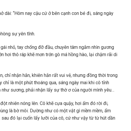
thở dài: “Hôm nay cậu cứ ở bên cạnh con bé đi, sáng ngày
phòng sự yên tĩnh.
gái nhỏ, tay chống đỡ đầu, chuyên tâm ngắm nhìn gương
ớn hơi thô ráp khẽ mơn trớn gò má hồng hào, lại chậm rãi di
 chỉ nhận hắn, khiên hắn rất vui vẻ, nhưng đồng thời trong
 chỉ là một phút thoáng qua, sáng ngày mai khi cô tỉnh
ạnh như sương, phải nhận lấy sự thờ ơ của người mình yêu…
đột nhiên nóng lên. Cô khẽ cựa quậy, hơi ấm đó rời đi,
i cùng là bờ môi. Dường như có một vật gì mềm mềm, ẩm
sau đó lại cuốn lấy lưỡi của cô, cứ như vậy từ từ hút dần