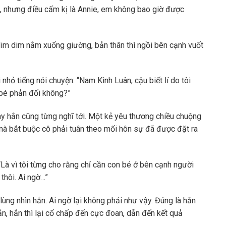
g, nhưng điều cấm kị là Annie, em không bao giờ được
lim dim nằm xuống giường, bản thân thì ngồi bên cạnh vuốt
nhỏ tiếng nói chuyện: “Nam Kinh Luân, cậu biết lí do tôi
 bé phản đối không?”
y hắn cũng từng nghĩ tới. Một kẻ yêu thương chiều chuộng
 mà bắt buộc cô phải tuân theo mối hôn sự đã được đặt ra
“Là vì tôi từng cho rằng chỉ cần con bé ở bên cạnh người
thôi. Ai ngờ…”
lùng nhìn hắn. Ai ngờ lại không phải như vậy. Đúng là hắn
ắn, hắn thì lại cố chấp đến cực đoan, dẫn đến kết quả