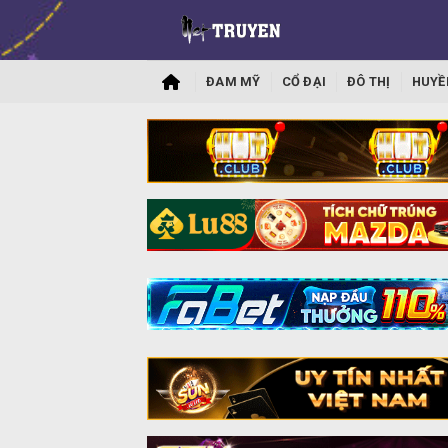
ĐAM MỸ
CỔ ĐẠI
ĐÔ THỊ
HUYỀ