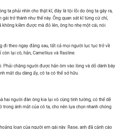
ng ta phải nhìn cho thật kĩ, đây là tội lỗi do ông ta gây ra,
 gái trở thành như thế này. Ông quan sát kĩ từng cử chỉ,
ã không kiềm được mà đỏ lên, ông ho nhẹ một cái, nói:
 đi theo ngay đằng sau, tất cả mọi người lục tục trở về
ỉ còn lại cô, hắn, Camellius và Rasline.
ới. Phải chăng người được hắn ôm vào lòng và dỗ dành bây
ánh mắt dịu dàng ấy, cô ta có thể sở hữu.
à hai người đàn ông kia lại vô cùng tinh tường, có thể dễ
ó trong ánh mắt của cô ta, cho nên lựa chọn nhanh chóng
hoảng loạn của người em gái này. Rase, anh đã cảnh cáo