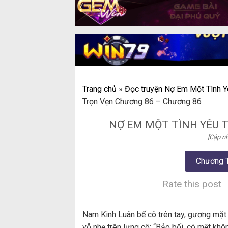
Trang chủ
»
Đọc truyện Nợ Em Một Tình Y
Trọn Vẹn Chương 86 – Chương 86
NỢ EM MỘT TÌNH YÊU 
[Cập nh
Chương 
Rate this post
Nam Kinh Luân bế cô trên tay, gương mặt 
vỗ nhẹ trên lưng cô: “Bảo bối, có mệt khô