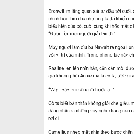
Bronwil im lặng quan sát từ đầu tới cuối, ô
chính bậc làm cha như ông ta đã khiến con
biểu hiện của cô, cuối cùng khi hốc mắt đ
“Được rồi, mọi người giải tán đi.”
Mấy người làm dìu bà Nawalt ra ngoài, ông
với vị trí của mình. Trong phòng lúc này ch
Rasline len lén nhìn hắn, cắn cắn môi dư
giờ không phải Annie mà là cô ta, ước gì 
“Vậy… vậy em cũng đi trước ạ…”
Cô ta biết bản thân không giỏi che giấu, m
dàng nhận ra những suy nghĩ không nên c
rời đi.
Camellius nheo mắt nhìn theo bước chân 