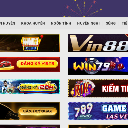
N HUYỄN
KHOA HUYỄN
NGÔN TÌNH
HUYỀN NGHI
SỦNG
TIÊ