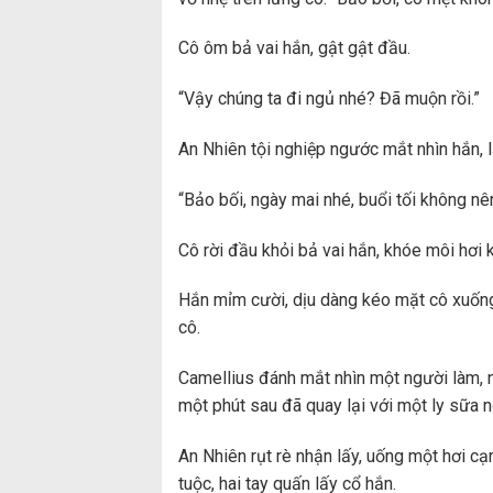
Cô ôm bả vai hắn, gật gật đầu.
“Vậy chúng ta đi ngủ nhé? Đã muộn rồi.”
An Nhiên tội nghiệp ngước mắt nhìn hắn,
“Bảo bối, ngày mai nhé, buổi tối không n
Cô rời đầu khỏi bả vai hắn, khóe môi hơi
Hắn mỉm cười, dịu dàng kéo mặt cô xuống,
cô.
Camellius đánh mắt nhìn một người làm, n
một phút sau đã quay lại với một ly sữa 
An Nhiên rụt rè nhận lấy, uống một hơi cạn 
tuộc, hai tay quấn lấy cổ hắn.