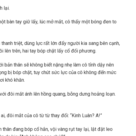
 lại.
một bàn tay giữ lấy, lúc mở mắt, cô thấy một bóng đen to
thanh triệt, dùng lực rất lớn đẩy người kia sang bên cạnh,
ồi lên trên, hai tay bóp chặt lấy cổ đối phương.
i bản thân sẽ không biết nặng nhẹ làm cô tỉnh dậy nên
ọng bị bóp chặt, tuy chút sức lực của cô không đến mức
ơi khó khăn.
 với đôi mắt ánh lên hồng quang, bỗng dưng hoảng loạn.
ai, đôi mắt của cô từ từ thay đổi: “Kinh Luân? A!”
 thân đang bóp cổ hắn, vội vàng rụt tay lại, lật đật leo