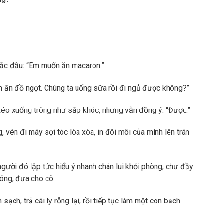
 lắc đầu: “Em muốn ăn macaron.”
ên ăn đồ ngọt. Chúng ta uống sữa rồi đi ngủ được không?”
 kéo xuống trông như sắp khóc, nhưng vẫn đồng ý: “Được.”
 vén đi máy sợi tóc lòa xòa, in đôi môi của mình lên trán
gười đó lập tức hiểu ý nhanh chân lui khỏi phòng, chư đầy
nóng, đưa cho cô.
sạch, trả cái ly rỗng lại, rồi tiếp tục làm một con bạch