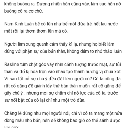
không buông ra. Đương nhiên hắn cũng vậy, làm sao hắn nỡ
buông cô ra cơ chứ.
Nam Kinh Luân bế cô lên như bế một đứa trẻ, hết lau nước
mắt rồi lại thơm thơm lên má cô.
Người làm xung quanh cảm thấy kì lạ, nhưng họ biết làm
đúng với phận sự của bản thân, không dám to nhỏ thảo luận.
Rasline túm chặt góc váy nhìn cảnh tượng trước mặt, sự tủi
thân và đố kị hòa trộn vào nhau tạo thành hương vị chua xót.
Vì sao tất cả sự chú ý đều đặt lên người cô? Cô ta cũng đã
rất cố gắng để giành lấy thứ bản thân muốn, rất cố gắng để
gây chú ý… nhưng mọi sự chăm chỉ nỗ lực của cô ta, trước
sự nổi bật của cô lại chỉ như một trò đùa.
Chẳng lẽ đúng như mọi người nói, chỉ vì cô ta mang một nửa
dòng máu nhơ bẩn, nên sẽ không bao giờ có thể sánh được
với cô?