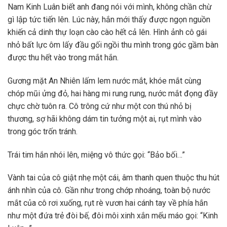
Nam Kinh Luân biết anh đang nói với mình, không chần chừ
gì lập tức tiến lên. Lúc này, hắn mới thấy được ngọn nguồn
khiến cả dinh thự loạn cào cào hết cả lên. Hình ảnh cô gái
nhỏ bất lực ôm lấy đầu gối ngồi thu mình trong góc gầm bàn
được thu hết vào trong mắt hắn.
Gương mặt An Nhiên lấm lem nước mắt, khóe mắt cùng
chóp mũi ửng đỏ, hai hàng mi rung rung, nước mắt đọng đầy
chực chờ tuôn ra. Cô trông cứ như một con thú nhỏ bị
thương, sợ hãi không dám tin tưởng một ai, rụt mình vào
trong góc trốn tránh.
Trái tim hắn nhói lên, miệng vô thức gọi: “Bảo bối…”
Vành tai của cô giật nhẹ một cái, âm thanh quen thuộc thu hút
ánh nhìn của cô. Gần như trong chớp nhoáng, toàn bộ nước
mắt của cô rơi xuống, rụt rè vươn hai cánh tay về phía hắn
như một đứa trẻ đòi bế, đôi môi xinh xắn mếu máo gọi: “Kinh