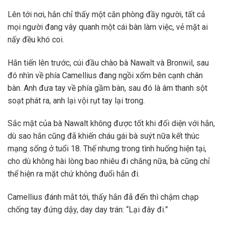
Lên tới nơi, hắn chỉ thấy một căn phòng đầy người, tất cả
mọi người đang vây quanh một cái bàn làm việc, vẻ mặt ai
nấy đều khó coi.
Hắn tiến lên trước, cúi đầu chào bà Nawalt và Bronwil, sau
đó nhìn về phía Camellius đang ngồi xổm bên cạnh chân
bàn. Anh đưa tay về phía gầm bàn, sau đó là âm thanh sột
soạt phát ra, anh lại vội rụt tay lại trong.
Sắc mặt của bà Nawalt không được tốt khi đối diện với hắn,
dù sao hắn cũng đã khiến cháu gái bà suýt nữa kết thúc
mạng sống ở tuổi 18. Thế nhưng trong tình huống hiện tại,
cho dù không hài lòng bao nhiêu đi chăng nữa, bà cũng chỉ
thể hiện ra mặt chứ không đuổi hắn đi.
Camellius đánh mắt tới, thấy hắn đã đến thì chậm chạp
chống tay đứng dậy, day day trán: “Lại đây đi.”