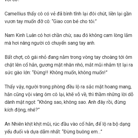
Camellius thấy cô có vẻ đã bình tĩnh lại đôi chút, liền lại gần
vươn tay muốn đỡ cô: “Giao con bé cho tôi.”
Nam Kinh Luân có hơi chần chừ, sau đó không cam lòng lắm
mà hơi nâng người cô chuyển sang tay anh.
Bất chợt, cô gái nhỏ đang nằm trong vòng tay choàng tới ôm
chặt lên cổ hắn, gương mặt nhăn nhó, mắt mũi nhắm tịt lại ra
sức gào lớn: “Đừng!! Không muốn, không muốn!”
Thấy vậy, người trong phòng đều lộ ra sắc mặt hoang mang,
hắn cũng vội vàng ôm cô lại, khẽ vỗ về, thì thầm những lời dỗ
dành mật ngọt: “Không sao, không sao. Anh đây rồi, đừng
kích động, nhé?”
An Nhiên khịt khịt mũi, rúc đầu vào cổ hắn, để lộ ra bộ dạng
yếu đuối và dựa dẫm nhất: “Đừng buông em…”