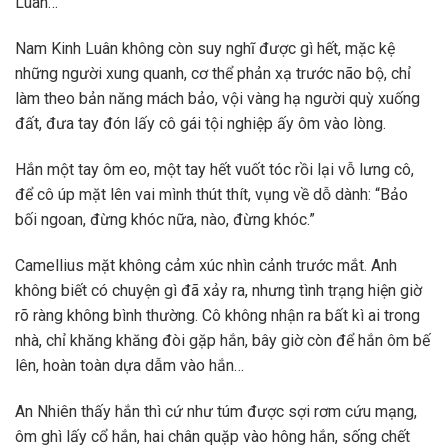
Luân…”
Nam Kinh Luân không còn suy nghĩ được gì hết, mặc kệ
những người xung quanh, cơ thể phản xạ trước não bộ, chỉ
làm theo bản năng mách bảo, vội vàng hạ người quỳ xuống
đất, đưa tay đón lấy cô gái tội nghiệp ấy ôm vào lòng.
Hắn một tay ôm eo, một tay hết vuốt tóc rồi lại vỗ lưng cô,
để cô úp mặt lên vai mình thút thít, vụng về dỗ dành: “Bảo
bối ngoan, đừng khóc nữa, nào, đừng khóc.”
Camellius mặt không cảm xúc nhìn cảnh trước mắt. Anh
không biết có chuyện gì đã xảy ra, nhưng tình trạng hiện giờ
rõ ràng không bình thường. Cô không nhận ra bất kì ai trong
nhà, chỉ khăng khăng đòi gặp hắn, bây giờ còn để hắn ôm bế
lên, hoàn toàn dựa dẫm vào hắn…
An Nhiên thấy hắn thì cứ như túm được sợi rơm cứu mạng,
ôm ghì lấy cổ hắn, hai chân quặp vào hông hắn, sống chết