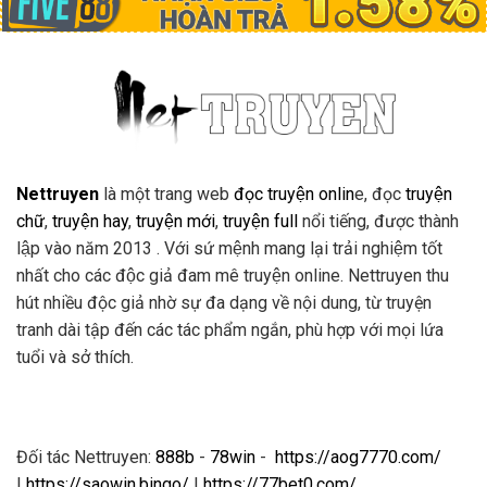
Nettruyen
là một trang web
đọc truyện onlin
e, đọc
truyện
chữ
,
truyện hay
,
truyện mới
,
truyện full
nổi tiếng, được thành
lập vào năm 2013 . Với sứ mệnh mang lại trải nghiệm tốt
nhất cho các độc giả đam mê truyện online. Nettruyen thu
hút nhiều độc giả nhờ sự đa dạng về nội dung, từ truyện
tranh dài tập đến các tác phẩm ngắn, phù hợp với mọi lứa
tuổi và sở thích.
Đối tác Nettruyen:
888b
-
78win
-
https://aog7770.com/
|
https://saowin.bingo/
|
https://77bet0.com/