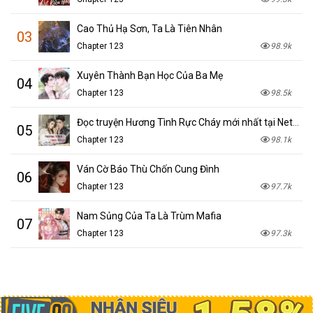
Cao Thủ Hạ Sơn, Ta Là Tiên Nhân
03
Chapter 123
98.9k
Xuyên Thành Bạn Học Của Ba Mẹ
04
Chapter 123
98.5k
Đọc truyện Hương Tình Rực Cháy mới nhất tại NetTruyen
05
Chapter 123
98.1k
Ván Cờ Báo Thù Chốn Cung Đình
06
Chapter 123
97.7k
Nam Sủng Của Ta Là Trùm Mafia
07
Chapter 123
97.3k