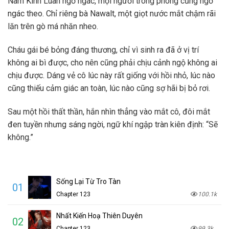
Nam Kinh Luân ngơ ngác, mọi người trong phòng cũng ngơ
ngác theo. Chỉ riêng bà Nawalt, một giọt nước mắt chậm rãi
lăn trên gò má nhăn nheo.
Cháu gái bé bỏng đáng thương, chỉ vì sinh ra đã ở vị trí
không ai bì được, cho nên cũng phải chịu cảnh ngộ không ai
chịu được. Dáng vẻ cô lúc này rất giống với hồi nhỏ, lúc nào
cũng thiếu cảm giác an toàn, lúc nào cũng sợ hãi bị bỏ rơi.
Sau một hồi thất thần, hắn nhìn thẳng vào mắt cô, đôi mắt
đen tuyền nhưng sáng ngời, ngữ khí ngập tràn kiên định: “Sẽ
không.”
Sống Lại Từ Tro Tàn
01
Chapter 123
100.1k
Nhất Kiến Hoạ Thiên Duyên
02
Chapter 123
99.3k