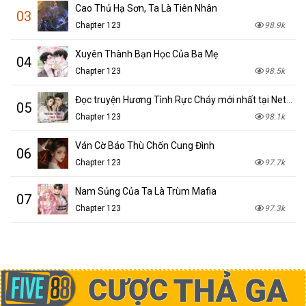
Cao Thủ Hạ Sơn, Ta Là Tiên Nhân
03
Chapter 123
98.9k
Xuyên Thành Bạn Học Của Ba Mẹ
04
Chapter 123
98.5k
Đọc truyện Hương Tình Rực Cháy mới nhất tại NetTruyen
05
Chapter 123
98.1k
Ván Cờ Báo Thù Chốn Cung Đình
06
Chapter 123
97.7k
Nam Sủng Của Ta Là Trùm Mafia
07
Chapter 123
97.3k