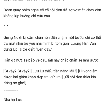
Đoàn quay phim nghe tới xã hội đen đã sợ vỡ mật, chạy còn
không kịp huống chi cứu cậu.
“…”
Giang Noah bị cầm chân nên đến chậm một bước, chỉ có thể
trơ mắt nhìn bé yêu nhà mình bị tóm gọn. Lương Hàn Văn
đúng lúc lái xe đến: “Lên đây.”
Hắn đã hứa sẽ bảo vệ cậu, lần này chắc chắn sẽ làm được.
[Gì vậy? Gì vậy?] [Lưu Lu thiếu tiền nặng lãi!?] [Hi vọng ẻm
được hai giám khảo đẹp trai cứu ra!] [Xã hội đen thiệt kìa,
đáng sợ ghê!]
_______
Nhà họ Lưu.