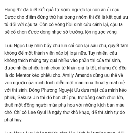
Hạng 92 đã biết kết quả từ sớm, ngược lại còn an ủi cậu.
Được cho điểm đứng thứ hai trong nhóm thi đã là kết quả ưu
tú đối với cậu ta. Còn có vòng hồi sinh cứu cánh lại, cậu ta
sẽ cố chọn được dòng nhạc sở trường, lộn ngược vòng.
Lưu Ngọc Luy nhìn bảy chú lùn chỉ còn lại sáu chú, quyết tâm
không để một thành viên nào bị loại nữa. Tuy nhiên, cậu
không thích nhúng tay quá nhiều vào phần thi của thí sinh,
được nhiều phiếu bình chọn từ khán giả là tốt, nhưng đó đều
là do Mentor kéo phiếu cho. Amily Amanda dùng ưu thế về
vóc người của mình trình diễn một màn múa thoát y mát mẻ
với thí sinh, Đông Phương Nguyệt Ưu dựa mặt của mình kéo
phiếu, Sakura Jin thì đỡ hơn chỉ phụ trợ bằng cách chơi lớn,
thuê một đống người múa phụ họa với những kịch bản máu
chó. Chỉ có Lee Gyul là ngây thơ khờ khạo, để thí sinh tự do
phát huy.