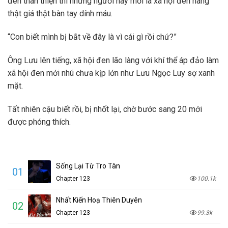
đen thân thiện thì những người này mới là xã hội đen hàng
thật giá thật bàn tay dính máu.
“Con biết mình bị bắt về đây là vì cái gì rồi chứ?”
Ông Lưu lên tiếng, xã hội đen lão làng với khí thể áp đảo làm
xã hội đen mới nhú chưa kịp lớn như Lưu Ngọc Luy sợ xanh
mặt.
Tất nhiên cậu biết rồi, bị nhốt lại, chờ bước sang 20 mới
được phóng thích.
Sống Lại Từ Tro Tàn
01
Chapter 123
100.1k
Nhất Kiến Hoạ Thiên Duyên
02
Chapter 123
99.3k