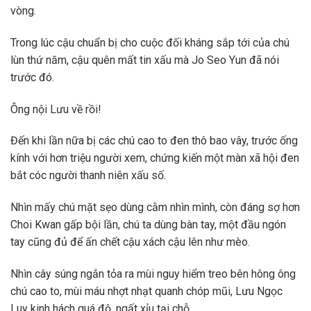
vòng.
Trong lúc cậu chuẩn bị cho cuộc đối kháng sắp tới của chú
lùn thứ năm, cậu quên mất tin xấu mà Jo Seo Yun đã nói
trước đó.
Ông nội Lưu về rồi!
Đến khi lần nữa bị các chú cao to đen thô bao vây, trước ống
kính với hơn triệu người xem, chứng kiến một màn xã hội đen
bắt cóc người thanh niên xấu số.
Nhìn mấy chú mặt sẹo dùng cằm nhìn mình, còn đáng sợ hơn
Choi Kwan gấp bội lần, chú ta dùng bàn tay, một đầu ngón
tay cũng đủ để ấn chết cậu xách cậu lên như mèo.
Nhìn cây súng ngắn tỏa ra mùi nguy hiểm treo bên hông ông
chú cao to, mùi máu nhợt nhạt quanh chóp mũi, Lưu Ngọc
Luy kinh hách quá độ, ngất xỉu tại chỗ.