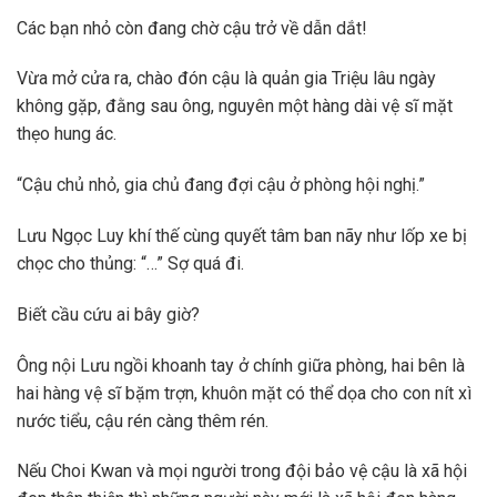
Các bạn nhỏ còn đang chờ cậu trở về dẫn dắt!
Vừa mở cửa ra, chào đón cậu là quản gia Triệu lâu ngày
không gặp, đằng sau ông, nguyên một hàng dài vệ sĩ mặt
thẹo hung ác.
“Cậu chủ nhỏ, gia chủ đang đợi cậu ở phòng hội nghị.”
Lưu Ngọc Luy khí thế cùng quyết tâm ban nãy như lốp xe bị
chọc cho thủng: “…” Sợ quá đi.
Biết cầu cứu ai bây giờ?
Ông nội Lưu ngồi khoanh tay ở chính giữa phòng, hai bên là
hai hàng vệ sĩ bặm trợn, khuôn mặt có thể dọa cho con nít xì
nước tiểu, cậu rén càng thêm rén.
Nếu Choi Kwan và mọi người trong đội bảo vệ cậu là xã hội