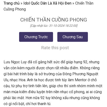
Trang chủ
»
Idol Quốc Dân Là Xã Hội Đen
»
Chiến Thần
Cuồng Phong
CHIẾN THẦN CUỒNG PHONG
[Cập nhật lúc: 31-10-2024 18:22:00]
Chương Trước
Chương Sau
Rate this post
Lưu Ngọc Luy đã cố gắng hết sức để giúp hạng 92, nhưng
vẫn còn kém người được chọn rất nhiều điểm. Không riêng
gì bài hát trình bày là sở trường của Đông Phương Nguyệt
Ưu, nhạc Hoa. Anh ta học được tinh túy làm Mentor ở chỗ
cậu, từ phụ trợ tinh tiến lên, giúp cho thí sinh nhóm mình một
màn múa kiếm điêu luyện trên nền nhạc cổ phong, ai ai cũng
phải lác mắt. Hơn nữa 92 tuy không xấu nhưng cũng không
có gì nổi bật, chỉ hơi thanh tú.