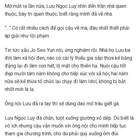
Mở mắt ra lần nữa, Lưu Ngọc Luy nhìn đến trần nhà quen
thuộc, bày trí quen thuộc, biết rằng mình đã về nhà.
“…” Có rất nhiều cách để gọi cậu về mà, đâu nhất thiết phải
áp giải như tội phạm.
Tin tức xấu Jo Seo Yun nói, ứng nghiệm rồi. Nhà họ Lưu ba
đời làm xã hội đen, nào có cái lý thiếu gia sắp thừa kế băng
đảng lại đi làm con hát, lộ mặt cho thiên hạ. Nuôi cậu tốt
đẹp mười tám năm không cho tiếp xúc với xã hội, hai năm
nữa sẽ kế thừa tổ chức lại chạy đi làm Idol, không bị bắt
nhốt mới là lạ.
Ông nội Lưu đã ra tay thì sẽ dùng dao mổ trâu giết gà.
Lưu Ngọc Luy đá chăn, tuột xuống giường xỏ dép. Dù biết là
vô ích nhưng cậu vẫn muốn xin ông nội cho mình tiếp tục
tham gia chương trình, cho dù phải quỳ xuống ôm đùi.