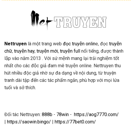
Nettruyen
là một trang web
đọc truyện onlin
e, đọc
truyện
chữ
,
truyện hay
,
truyện mới
,
truyện full
nổi tiếng, được thành
lập vào năm 2013 . Với sứ mệnh mang lại trải nghiệm tốt
nhất cho các độc giả đam mê truyện online. Nettruyen thu
hút nhiều độc giả nhờ sự đa dạng về nội dung, từ truyện
tranh dài tập đến các tác phẩm ngắn, phù hợp với mọi lứa
tuổi và sở thích.
Đối tác Nettruyen:
888b
-
78win
-
https://aog7770.com/
|
https://saowin.bingo/
|
https://77bet0.com/