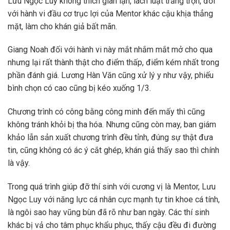
Lưu Ngọc Luy không thích gian lận, lách luật trắng trợn, đối
với hành vi đầu cơ trục lợi của Mentor khác cậu khịa thẳng
mặt, làm cho khán giả bất mãn.
Giang Noah đối với hành vi này mắt nhắm mắt mở cho qua
nhưng lại rất thành thật cho điểm thấp, điểm kém nhất trong
phần đánh giá. Lương Hàn Văn cũng xử lý y như vậy, phiếu
bình chọn có cao cũng bị kéo xuống 1/3.
Chương trình có công bằng công minh đến mấy thì cũng
không tránh khỏi bị tha hóa. Nhưng cũng còn may, ban giám
khảo lẫn sản xuất chương trình đều tỉnh, đúng sự thật đưa
tin, cũng không có ác ý cắt ghép, khán giả thấy sao thì chính
là vậy.
Trong quá trình giúp đỡ thí sinh với cương vị là Mentor, Lưu
Ngọc Luy với năng lực cá nhân cực mạnh tự tin khoe cá tính,
là ngôi sao hay vũng bùn đã rõ như ban ngày. Các thí sinh
khác bị vả cho tâm phục khẩu phục, thấy cậu đều đi đường