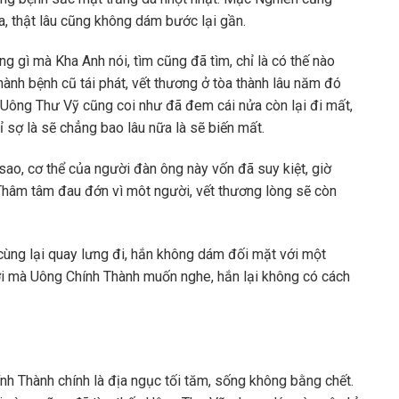
xa, thật lâu cũng không dám bước lại gần.
ng gì mà Kha Anh nói, tìm cũng đã tìm, chỉ là có thế nào
ành bệnh cũ tái phát, vết thương ở tòa thành lâu năm đó
, Uông Thư Vỹ cũng coi như đã đem cái nửa còn lại đi mất,
ỉ sợ là sẽ chẳng bao lâu nữa là sẽ biến mất.
ao, cơ thể của người đàn ông này vốn đã suy kiệt, giờ
Thâm tâm đau đớn vì môt người, vết thương lòng sẽ còn
cùng lại quay lưng đi, hắn không dám đối mặt với một
ời mà Uông Chính Thành muốn nghe, hắn lại không có cách
nh Thành chính là địa ngục tối tăm, sống không bằng chết.