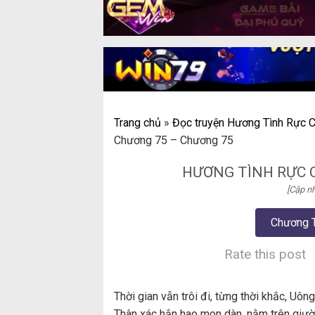
Trang chủ
»
Đọc truyện Hương Tình Rực C
Chương 75 – Chương 75
HƯƠNG TÌNH RỰC 
[Cập nh
Chương 
Rate this post
Thời gian vẫn trôi đi, từng thời khắc, Uô
Thân xác hắn hao mon dàn, nằm trên giườ