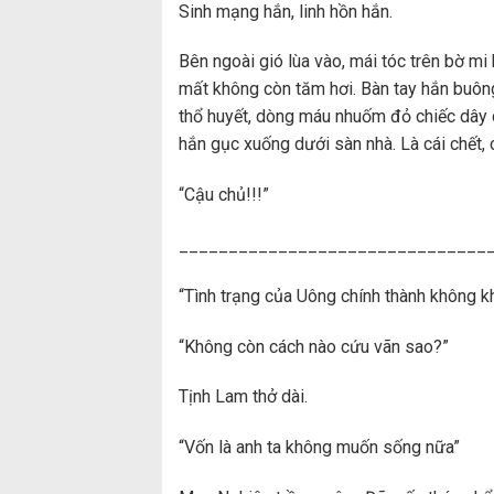
Sinh mạng hắn, linh hồn hắn.
Bên ngoài gió lùa vào, mái tóc trên bờ mi 
mất không còn tăm hơi. Bàn tay hắn buông
thổ huyết, dòng máu nhuốm đỏ chiếc dây c
hắn gục xuống dưới sàn nhà. Là cái chết, 
“Cậu chủ!!!”
_______________________________
“Tình trạng của Uông chính thành không k
“Không còn cách nào cứu vãn sao?”
Tịnh Lam thở dài.
“Vốn là anh ta không muốn sống nữa”