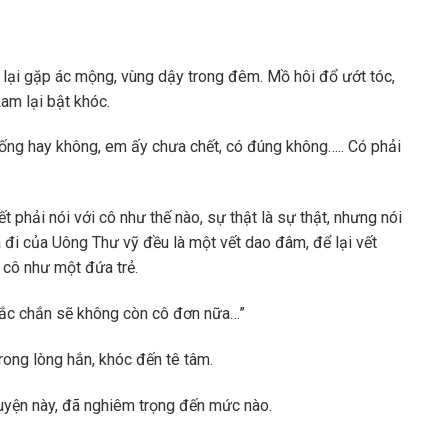
lại gặp ác mộng, vùng dậy trong đêm. Mồ hôi đổ ướt tóc,
am lại bật khóc.
ống hay không, em ấy chưa chết, có đúng không….. Có phải
phải nói với cô như thế nào, sự thật là sự thật, nhưng nói
 ra đi của Uông Thư vỹ đều là một vết dao đâm, để lại vết
ề cô như một đứa trẻ.
hắc chắn sẽ không còn cô đơn nữa…”
rong lòng hắn, khóc đến tê tâm.
uyện này, đã nghiêm trọng đến mức nào.