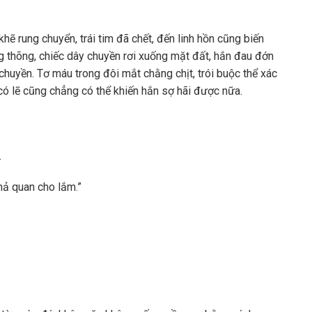
khẽ rung chuyển, trái tim đã chết, đến linh hồn cũng biến
 thõng, chiếc dây chuyền rơi xuống mặt đất, hắn đau đớn
huyền. Tơ máu trong đôi mắt chằng chịt, trói buộc thể xác
có lẽ cũng chẳng có thể khiến hắn sợ hãi được nữa.
_
hả quan cho lắm.”