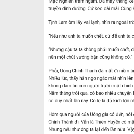
Mạc Nghiên trầm ngâm. Đã mấy tháng kể 
truyền dinh dưỡng. Cứ kéo dài mãi. Cũng
Tịnh Lam ôm lấy vai lạnh, nhìn ra ngoài trờ
“Nếu như anh ta muốn chết, cứ để anh ta c
“Nhưng cậu ta ta không phải muốn chết, ch
nên một chút vướng bận cũng không có.”
Phải, Uông Chính Thành đã mất đi niềm t
Nhiều lúc, thấy hắn ngơ ngác mắt nhìn lên
không dám tin con người trước mặt chính
Năm tháng trôi qua, có bao nhiêu chuyện là
có duy nhất lần này. Có lẽ là đả kích lớn 
Hôm qua người của Uông gia có đến, nói 
Chính Thành đi. Vẫn là Thiên Huyền có mặ
Nhưng nếu như ông ta lại đến lần nữa. Vậ