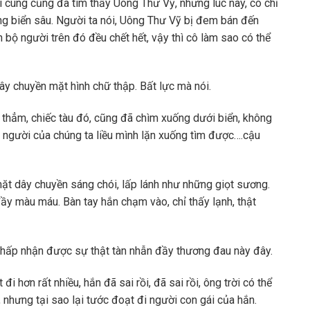
i cùng cũng đã tìm thấy Uông Thư Vỹ, nhưng lúc này, cô chỉ
ng biển sâu. Người ta nói, Uông Thư Vỹ bị đem bán đến
 bộ người trên đó đều chết hết, vậy thì cô làm sao có thể
y chuyền mặt hình chữ thập. Bất lực mà nói.
thẳm, chiếc tàu đó, cũng đã chìm xuống dưới biển, không
là người của chúng ta liều mình lặn xuống tìm được….cậu
ặt dây chuyền sáng chói, lấp lánh như những giọt sương.
ầy màu máu. Bàn tay hắn chạm vào, chỉ thấy lạnh, thật
 chấp nhận được sự thật tàn nhẫn đầy thương đau này đây.
i hơn rất nhiều, hắn đã sai rồi, đã sai rồi, ông trời có thể
, nhưng tại sao lại tước đoạt đi người con gái của hắn.