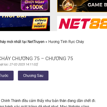
háy mới nhất tại NetTruyen
»
Hương Tình Rực Cháy
CHÁY CHƯƠNG 75 – CHƯƠNG 75
ật lúc: 27-02-2025 14:11:02]
Trước
Chương Sau
ng Chính Thành đều cảm thấy như bản thân đang dần chết đi.
ng bệnh sắc mặt trắng dã nhợt nhạt. Mạc Nghiên cũng