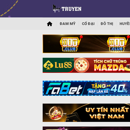
ĐAM MỸ
CỔ ĐẠI
ĐÔ THỊ
HUYỀ