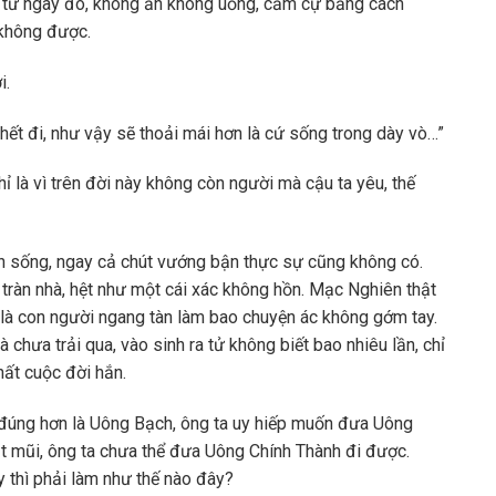
từ ngày đó, không ăn không uống, cầm cự bằng cách
 không được.
i.
hết đi, như vậy sẽ thoải mái hơn là cứ sống trong dày vò…”
ỉ là vì trên đời này không còn người mà cậu ta yêu, thế
in sống, ngay cả chút vướng bận thực sự cũng không có.
 tràn nhà, hệt như một cái xác không hồn. Mạc Nghiên thật
 là con người ngang tàn làm bao chuyện ác không gớm tay.
 chưa trải qua, vào sinh ra tử không biết bao nhiêu lần, chỉ
nhất cuộc đời hắn.
đúng hơn là Uông Bạch, ông ta uy hiếp muốn đưa Uông
t mũi, ông ta chưa thể đưa Uông Chính Thành đi được.
y thì phải làm như thế nào đây?