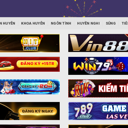
N HUYỄN
KHOA HUYỄN
NGÔN TÌNH
HUYỀN NGHI
SỦNG
TIÊ