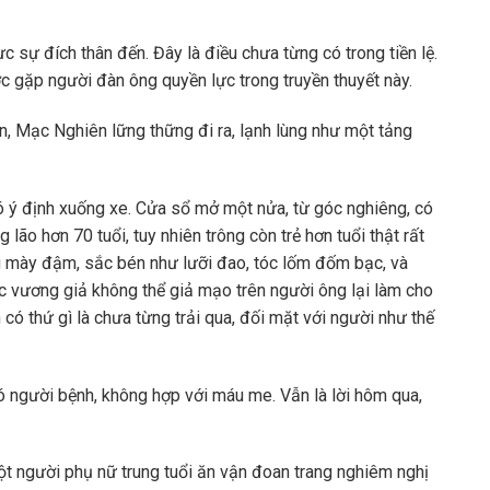
 sự đích thân đến. Đây là điều chưa từng có trong tiền lệ.
 gặp người đàn ông quyền lực trong truyền thuyết này.
, Mạc Nghiên lững thững đi ra, lạnh lùng như một tảng
ó ý định xuống xe. Cửa sổ mở một nửa, từ góc nghiêng, có
lão hơn 70 tuổi, tuy nhiên trông còn trẻ hơn tuổi thật rất
g mày đậm, sắc bén như lưỡi đao, tóc lốm đốm bạc, và
bậc vương giả không thể giả mạo trên người ông lại làm cho
ó thứ gì là chưa từng trải qua, đối mặt với người như thế
 có người bệnh, không hợp với máu me. Vẫn là lời hôm qua,
t người phụ nữ trung tuổi ăn vận đoan trang nghiêm nghị