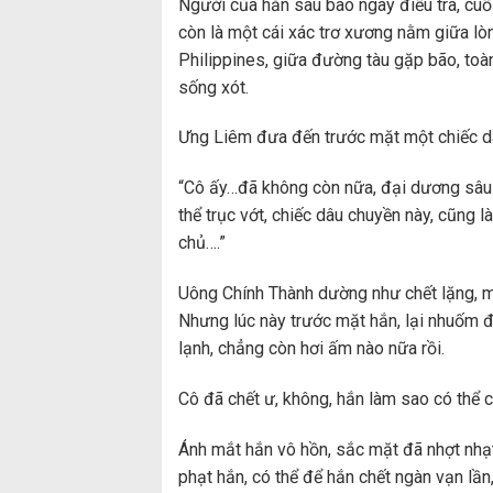
Người của hắn sau bao ngày điều tra, cuố
còn là một cái xác trơ xương nằm giữa lò
Philippines, giữa đường tàu gặp bão, toàn
sống xót.
Ưng Liêm đưa đến trước mặt một chiếc dâ
“Cô ấy…đã không còn nữa, đại dương sâu 
thể trục vớt, chiếc dâu chuyền này, cũng 
chủ….”
Uông Chính Thành dường như chết lặng, m
Nhưng lúc này trước mặt hắn, lại nhuốm đ
lạnh, chẳng còn hơi ấm nào nữa rồi.
Cô đã chết ư, không, hắn làm sao có thể
Ánh mắt hắn vô hồn, sắc mặt đã nhợt nhạt đ
phạt hắn, có thể để hắn chết ngàn vạn lần