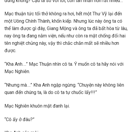
đúng không? Cậu ta so với tôi, còn tàn nhẫn hơn rất nhiều…”
Mạc thuận tức tối thở không ra hơi, hết một Thư Vỹ lại đến
một Uông Chính Thành, khốn kiếp. Nhưng lúc này ông ta có
thể làm được gì đây, Giang Mộng và ông ta đã bất hòa từ lâu,
nay ông ta đang nằm viện, nếu như còn ra mặt chống đối hai
tên nghiệt chủng này, vậy thì chắc chắn mất sẽ nhiều hơn
được.
“Kha Anh….” Mạc Thuận nhìn cô ta. Ý muốn cô ta hãy nói với
Mạc Nghiên.
“Nhưng mà….” Kha Anh ngập ngừng. “Chuyện này không liên
quan đến chúng ta, là do cô ta tự chuốc lấy!!!”
Mạc Nghiên khuôn mặt đanh lại.
“Cô ấy ở đâu?”