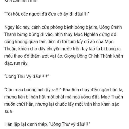
Kha Anh cắn môi.
“Tôi hỏi, các người đã đưa cô ấy đi đâu!!!!”
Ngay lúc này, cánh cửa phòng bệnh bỗng bật ra, Uông Chính
Thành bừng bừng đi vào, nhìn thấy Mạc Nghiên đứng đó
cũng không quan tâm, liền đi tới túm lấy cổ áo của Mạc
Thuận, khiến cho dây chuyền nước trên tay lão ta bị bung ra,
máu theo đó thấm ướt vạt áo. Giọng Uông Chính Thành khản
đặc, run rẩy.
“Uông Thư Vỹ đâu!!!!!”
“Cậu mau buông anh ấy ra!!!” Kha Anh chạy đến ngăn hắn ta,
nhưng liền bị hắn hất một phát mà ngã uống đất. Mạc Thuận
muốn chửi hắn, nhưng lại chuốc lấy một trận kho khan sặc
sụa.
Hắn lặp lại đanh thép. “Uông Thư vỹ đâu!!!”