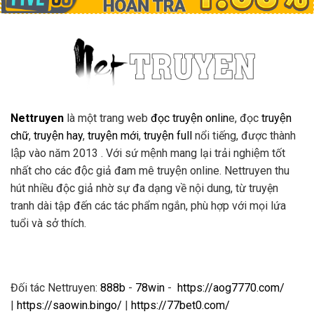
Nettruyen
là một trang web
đọc truyện onlin
e, đọc
truyện
chữ
,
truyện hay
,
truyện mới
,
truyện full
nổi tiếng, được thành
lập vào năm 2013 . Với sứ mệnh mang lại trải nghiệm tốt
nhất cho các độc giả đam mê truyện online. Nettruyen thu
hút nhiều độc giả nhờ sự đa dạng về nội dung, từ truyện
tranh dài tập đến các tác phẩm ngắn, phù hợp với mọi lứa
tuổi và sở thích.
Đối tác Nettruyen:
888b
-
78win
-
https://aog7770.com/
|
https://saowin.bingo/
|
https://77bet0.com/