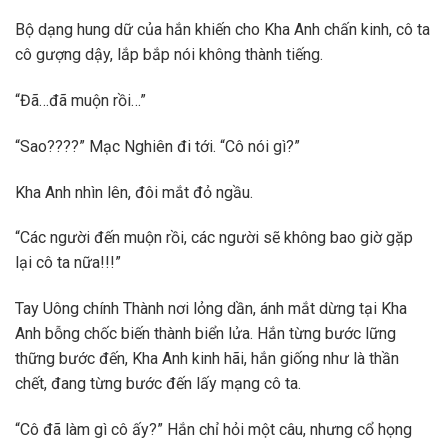
Bộ dạng hung dữ của hắn khiến cho Kha Anh chấn kinh, cô ta
cô gượng dậy, lắp bắp nói không thành tiếng.
“Đã…đã muộn rồi…”
“Sao????” Mạc Nghiên đi tới. “Cô nói gì?”
Kha Anh nhìn lên, đôi mắt đỏ ngầu.
“Các người đến muộn rồi, các người sẽ không bao giờ gặp
lại cô ta nữa!!!”
Tay Uông chính Thành nơi lỏng dần, ánh mắt dừng tại Kha
Anh bỗng chốc biến thành biển lửa. Hắn từng bước lững
thững bước đến, Kha Anh kinh hãi, hắn giống như là thần
chết, đang từng bước đến lấy mạng cô ta.
“Cô đã làm gì cô ấy?” Hắn chỉ hỏi một câu, nhưng cổ họng