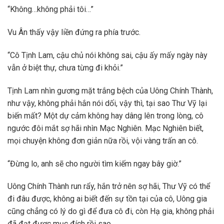
“Không…không phải tôi…”
Vu Ân thấy vậy liền đứng ra phía trước.
“Cô Tịnh Lam, cậu chủ nói không sai, cậu ấy mấy ngày này
vẫn ở biệt thự, chưa từng đi khỏi.”
Tịnh Lam nhìn gương mặt trắng bệch của Uông Chính Thành,
như vậy, không phải hắn nói dối, vậy thì, tại sao Thư Vỹ lại
biến mất? Một dự cảm không hay dâng lên trong lòng, cô
ngước đôi mắt sợ hãi nhìn Mạc Nghiên. Mạc Nghiên biết,
mọi chuyện không đơn giản nữa rồi, vội vàng trấn an cô.
“Đừng lo, anh sẽ cho người tìm kiếm ngay bây giờ.”
Uông Chính Thành run rẩy, hắn trở nên sợ hãi, Thư Vỹ có thể
đi đâu được, không ai biết đến sự tồn tại của cô, Uông gia
cũng chẳng có lý do gì để đưa cô đi, còn Hạ gia, không phải
đã đạt được mục đích rồi sao….