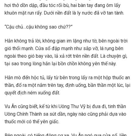
hơi thở dồn dập, đầu tóc rối bù, hai bàn tay đang ôm lấy
khuôn mặt run rẩy. Dưới nền đất là ly nước đã vỡ tan tành.
“Cậu chủ…cậu không sao chứ??”
Hắn không trả lời, không gian im lặng như tờ, bên ngoài trời
gió thổi mạnh. Cửa sổ đập mạnh như sắp vỡ, lá rụng bên
ngoài theo gió bay vào, lả xả rớt trên nền đất. Là chuyện gì,
tại sao trong lòng hắn lại bồn chồn không yên thế này.
Hắn mò đến hộc tủ, lấy từ bên trong lấy ra một hộp thuốc an
thần, đổ ra một nắm trên tay, định uống, bần thần một lúc, lại
quyết địch ném xuống đất.
Vu Ân cũng biết, kể từ khi Uông Thư Vỹ bị đưa đi, tinh thần
Uông Chính Thành sa sút dần, ngày nào cũng phải dựa vào
thuốc mới có thể yên giấc.
Bên ngoài, có tiếng động cơ xe, Vu Ân ngó qua cửa sổ, liền