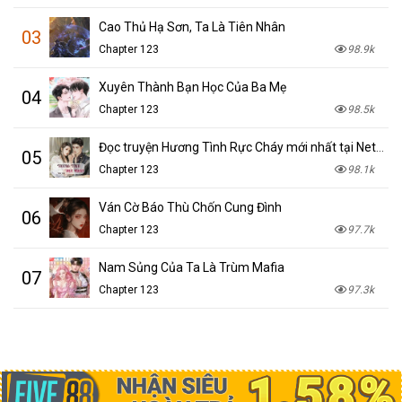
Cao Thủ Hạ Sơn, Ta Là Tiên Nhân
03
Chapter 123
98.9k
Xuyên Thành Bạn Học Của Ba Mẹ
04
Chapter 123
98.5k
Đọc truyện Hương Tình Rực Cháy mới nhất tại NetTruyen
05
Chapter 123
98.1k
Ván Cờ Báo Thù Chốn Cung Đình
06
Chapter 123
97.7k
Nam Sủng Của Ta Là Trùm Mafia
07
Chapter 123
97.3k