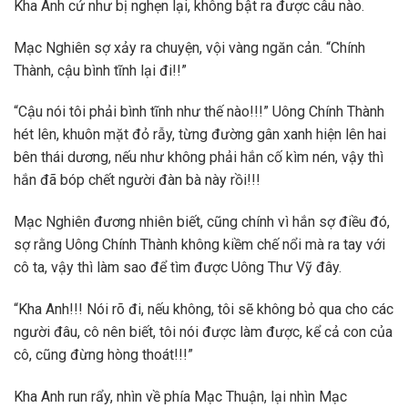
Kha Anh cứ như bị nghẹn lại, không bật ra được câu nào.
Mạc Nghiên sợ xảy ra chuyện, vội vàng ngăn cản. “Chính
Thành, cậu bình tĩnh lại đi!!”
“Cậu nói tôi phải bình tĩnh như thế nào!!!” Uông Chính Thành
hét lên, khuôn mặt đỏ rẫy, từng đường gân xanh hiện lên hai
bên thái dương, nếu như không phải hắn cố kìm nén, vậy thì
hắn đã bóp chết người đàn bà này rồi!!!
Mạc Nghiên đương nhiên biết, cũng chính vì hắn sợ điều đó,
sợ rằng Uông Chính Thành không kiềm chế nổi mà ra tay với
cô ta, vậy thì làm sao để tìm được Uông Thư Vỹ đây.
“Kha Anh!!! Nói rõ đi, nếu không, tôi sẽ không bỏ qua cho các
người đâu, cô nên biết, tôi nói được làm được, kể cả con của
cô, cũng đừng hòng thoát!!!”
Kha Anh run rẩy, nhìn về phía Mạc Thuận, lại nhìn Mạc