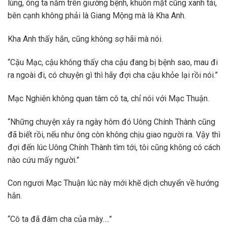
lùng, ông ta nằm trên giường bệnh, khuôn mặt cũng xanh tái,
bên cạnh không phải là Giang Mộng mà là Kha Anh.
Kha Anh thấy hắn, cũng không sợ hãi mà nói.
“Cậu Mạc, cậu không thấy cha cậu đang bị bệnh sao, mau đi
ra ngoài đi, có chuyện gì thì hãy đợi cha cậu khỏe lại rồi nói.”
Mạc Nghiên không quan tâm cô ta, chỉ nói với Mạc Thuận.
“Những chuyện xảy ra ngày hôm đó Uông Chính Thành cũng
đã biết rồi, nếu như ông còn không chịu giao người ra. Vậy thì
đợi đến lúc Uông Chính Thành tìm tới, tôi cũng không có cách
nào cứu mấy người.”
Con ngươi Mạc Thuận lúc này mới khẽ dịch chuyển về hướng
hắn.
“Cô ta đã đâm cha của mày….”