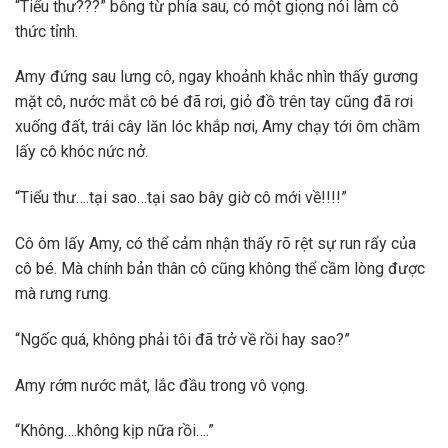
“Tiểu thư???” bỗng từ phía sau, có một giọng nói làm cô
thức tỉnh.
Amy đứng sau lưng cô, ngay khoảnh khắc nhìn thấy gương
mặt cô, nước mắt cô bé đã rơi, giỏ đồ trên tay cũng đã rơi
xuống đất, trái cây lăn lóc khắp nơi, Amy chạy tới ôm chầm
lấy cô khóc nức nở.
“Tiểu thư….tại sao…tại sao bây giờ cô mới về!!!!”
Cô ôm lấy Amy, có thể cảm nhận thấy rõ rệt sự run rẩy của
cô bé. Mà chính bản thân cô cũng không thể cầm lòng được
mà rưng rưng.
“Ngốc quá, không phải tôi đã trở về rồi hay sao?”
Amy rớm nước mắt, lắc đầu trong vô vọng.
“Không….không kịp nữa rồi….”