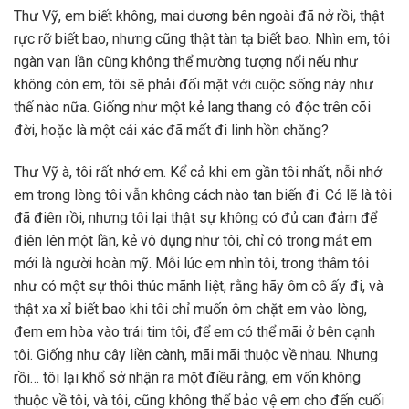
Thư Vỹ, em biết không, mai dương bên ngoài đã nở rồi, thật
rực rỡ biết bao, nhưng cũng thật tàn tạ biết bao. Nhìn em, tôi
ngàn vạn lần cũng không thể mường tượng nổi nếu như
không còn em, tôi sẽ phải đối mặt với cuộc sống này như
thế nào nữa. Giống như một kẻ lang thang cô độc trên cõi
đời, hoặc là một cái xác đã mất đi linh hồn chăng?
Thư Vỹ à, tôi rất nhớ em. Kể cả khi em gần tôi nhất, nỗi nhớ
em trong lòng tôi vẫn không cách nào tan biến đi. Có lẽ là tôi
đã điên rồi, nhưng tôi lại thật sự không có đủ can đảm để
điên lên một lần, kẻ vô dụng như tôi, chỉ có trong mắt em
mới là người hoàn mỹ. Mỗi lúc em nhìn tôi, trong thâm tôi
như có một sự thôi thúc mãnh liệt, rằng hãy ôm cô ấy đi, và
thật xa xỉ biết bao khi tôi chỉ muốn ôm chặt em vào lòng,
đem em hòa vào trái tim tôi, để em có thể mãi ở bên cạnh
tôi. Giống như cây liền cành, mãi mãi thuộc về nhau. Nhưng
rồi… tôi lại khổ sở nhận ra một điều rằng, em vốn không
thuộc về tôi, và tôi, cũng không thể bảo vệ em cho đến cuối