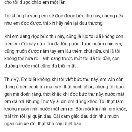
cho tôi được chào em một lần.
Tôi không hi vọng em sẽ đọc được bức thư này, nhưng nếu
như em đọc được, thì xin hãy nén lại đau thương.
Khi em đang đọc bức thư này, cũng là lúc tôi đã không còn
trên cõi đời này nữa. Tôi đã từng ước được ngắm nhìn em,
cũng muốn được nắm tay em lâu thêm chút nữa, chỉ là tôi
không thể nữa rồi…ánh sáng trước mắt tôi đã tối dần, con
đường trước mắt cũng đã biến mất…
Thư Vỹ, Em biết không, khi tôi viết bức thư này, em vẫn còn
đang ở bên cạnh tôi mà cười thật hạnh phúc, nhưng tôi bạo
gan mà đoán rằng, thời khắc khi đọc bức thư này, nước mắt
em đã rơi. Nhưng Thư Vỹ à, xin em đừng khóc. Tôi thật tâm
không muốn nhìn nước mắt em rơi. Bởi mỗi khi nhìn em khóc,
trái tim tôi lại quặn đau. Cái cảm giác đau đớn như muôn
ngàn cắn xé đó, thật khó chịu biết bao.