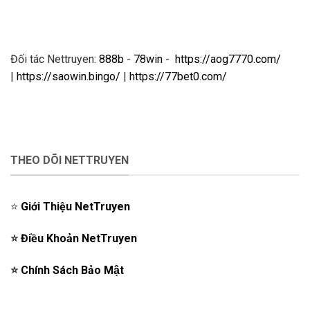
Đối tác Nettruyen:
888b
-
78win
-
https://aog7770.com/
|
https://saowin.bingo/
|
https://77bet0.com/
THEO DÕI NETTRUYEN
⭐️
Giới Thiệu NetTruyen
⭐️
Điều Khoản NetTruyen
⭐️
Chính Sách Bảo Mật