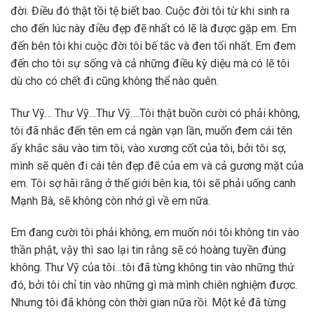
đời. Điều đó thật tồi tệ biết bao. Cuộc đời tôi từ khi sinh ra
cho đến lúc này điều đẹp đẽ nhất có lẽ là được gặp em. Em
đến bên tôi khi cuộc đời tôi bế tắc và đen tối nhất. Em đem
đến cho tôi sự sống và cả những điều kỳ diệu mà có lẽ tôi
dù cho có chết đi cũng không thể nào quên.
Thư Vỹ… Thư Vỹ…Thư Vỹ….Tôi thật buồn cười có phải không,
tôi đã nhắc đến tên em cả ngàn vạn lần, muốn đem cái tên
ấy khắc sâu vào tim tôi, vào xương cốt của tôi, bởi tôi sợ,
mình sẽ quên đi cái tên đẹp đẽ của em và cả gương mặt của
em. Tôi sợ hãi rằng ở thế giới bên kia, tôi sẽ phải uống canh
Mạnh Bà, sẽ không còn nhớ gì về em nữa.
Em đang cười tôi phải không, em muốn nói tôi không tin vào
thần phật, vậy thì sao lại tin rằng sẽ có hoàng tuyền đúng
không. Thư Vỹ của tôi…tôi đã từng không tin vào những thứ
đó, bởi tôi chỉ tin vào những gì mà mình chiên nghiệm được.
Nhưng tôi đã không còn thời gian nữa rồi. Một kẻ đã từng