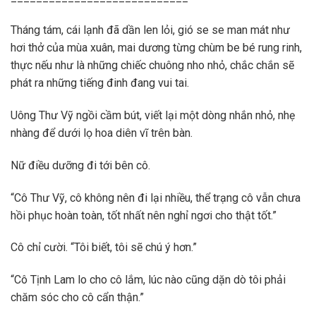
Tháng tám, cái lạnh đã dần len lỏi, gió se se man mát như
hơi thở của mùa xuân, mai dương từng chùm be bé rung rinh,
thực nếu như là những chiếc chuông nho nhỏ, chắc chắn sẽ
phát ra những tiếng đinh đang vui tai.
Uông Thư Vỹ ngồi cầm bút, viết lại một dòng nhắn nhỏ, nhẹ
nhàng để dưới lọ hoa diên vĩ trên bàn.
Nữ điều dưỡng đi tới bên cô.
“Cô Thư Vỹ, cô không nên đi lại nhiều, thể trạng cô vẫn chưa
hồi phục hoàn toàn, tốt nhất nên nghỉ ngơi cho thật tốt.”
Cô chỉ cười. “Tôi biết, tôi sẽ chú ý hơn.”
“Cô Tịnh Lam lo cho cô lắm, lúc nào cũng dặn dò tôi phải
chăm sóc cho cô cẩn thận.”