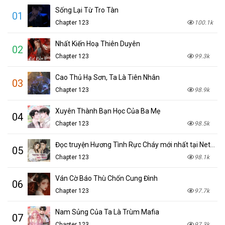
Sống Lại Từ Tro Tàn
01
Chapter 123
100.1k
Nhất Kiến Hoạ Thiên Duyên
02
Chapter 123
99.3k
Cao Thủ Hạ Sơn, Ta Là Tiên Nhân
03
Chapter 123
98.9k
Xuyên Thành Bạn Học Của Ba Mẹ
04
Chapter 123
98.5k
Đọc truyện Hương Tình Rực Cháy mới nhất tại NetTruyen
05
Chapter 123
98.1k
Ván Cờ Báo Thù Chốn Cung Đình
06
Chapter 123
97.7k
Nam Sủng Của Ta Là Trùm Mafia
07
Chapter 123
97.3k