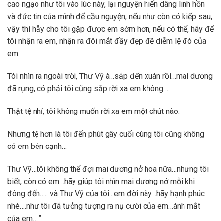
cao ngạo như tôi vào lúc này, lại nguyện hiến dâng linh hồn
và đức tin của mình để cầu nguyện, nếu như còn có kiếp sau,
vậy thì hẫy cho tôi gặp được em sớm hơn, nếu có thể, hãy để
tôi nhận ra em, nhận ra đôi mắt đầy đẹp đẽ diễm lệ đó của
em.
Tôi nhìn ra ngoài trời, Thư Vỹ à…sắp đến xuân rồi…mai dương
đã rụng, có phải tôi cũng sắp rời xa em không….
Thật tệ nhỉ, tôi không muốn rời xa em một chút nào.
Nhưng tệ hơn là tôi đến phút gây cuối cùng tôi cũng không
có em bên cạnh…
Thư Vỹ…tôi không thể đợi mai dương nở hoa nữa…nhưng tôi
biết, còn có em…hãy giúp tôi nhìn mai dương nở mỗi khi
đông đến….. và Thư Vỹ của tôi…em đời này…hãy hạnh phúc
nhé….như tôi đã tưởng tượng ra nụ cười của em…ánh mắt
của em….”