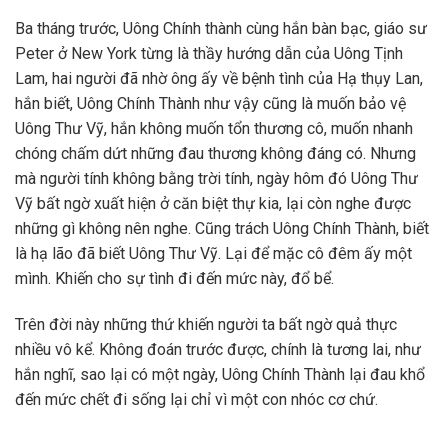
Ba tháng trước, Uông Chính thành cùng hắn bàn bạc, giáo sư
Peter ở New York từng là thầy hướng dẫn của Uông Tịnh
Lam, hai người đã nhờ ông ấy về bệnh tình của Hạ thụy Lan,
hắn biết, Uông Chính Thành như vậy cũng là muốn bảo vệ
Uông Thư Vỹ, hắn không muốn tổn thương cô, muốn nhanh
chóng chấm dứt những đau thương không đáng có. Nhưng
mà người tính không bằng trời tính, ngày hôm đó Uông Thư
Vỹ bất ngờ xuất hiện ở căn biệt thự kia, lại còn nghe được
những gì không nên nghe. Cũng trách Uông Chính Thành, biết
là hạ lão đã biết Uông Thư Vỹ. Lại để mặc cô đêm ấy một
mình. Khiến cho sự tình đi đến mức này, đổ bể.
Trên đời này những thứ khiến người ta bất ngờ quả thực
nhiều vô kể. Không đoán trước được, chính là tương lai, như
hắn nghĩ, sao lại có một ngày, Uông Chính Thành lại đau khổ
đến mức chết đi sống lại chỉ vì một con nhóc cơ chứ.
____________________________