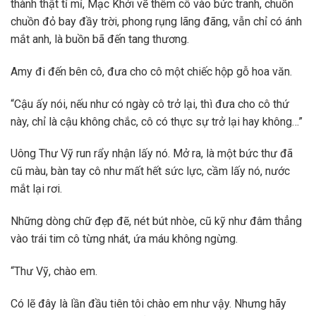
thành thật tỉ mỉ, Mạc Khởi vẽ thêm cô vào bức tranh, chuồn
chuồn đỏ bay đầy trời, phong rụng lãng đãng, vẫn chỉ có ánh
mắt anh, là buồn bã đến tang thương.
Amy đi đến bên cô, đưa cho cô một chiếc hộp gỗ hoa văn.
“Cậu ấy nói, nếu như có ngày cô trở lại, thì đưa cho cô thứ
này, chỉ là cậu không chắc, cô có thực sự trở lại hay không…”
Uông Thư Vỹ run rẩy nhận lấy nó. Mở ra, là một bức thư đã
cũ màu, bàn tay cô như mất hết sức lực, cầm lấy nó, nước
mắt lại rơi.
Những dòng chữ đẹp đẽ, nét bút nhòe, cũ kỹ như đâm thẳng
vào trái tim cô từng nhát, ứa máu không ngừng.
“Thư Vỹ, chào em.
Có lẽ đây là lần đầu tiên tôi chào em như vậy. Nhưng hãy