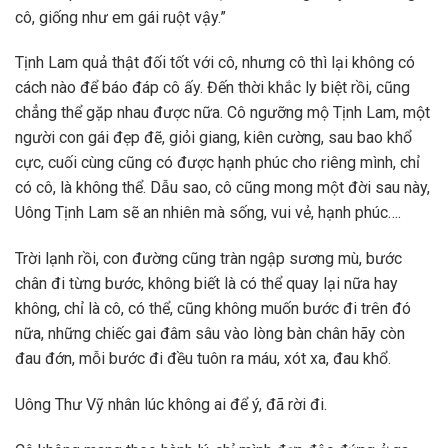
cô, giống như em gái ruột vậy.”
Tịnh Lam quả thật đối tốt với cô, nhưng cô thì lại không có
cách nào để báo đáp cô ấy. Đến thời khắc ly biệt rồi, cũng
chẳng thể gặp nhau được nữa. Cô ngưỡng mộ Tịnh Lam, một
người con gái đẹp đẽ, giỏi giang, kiên cường, sau bao khổ
cực, cuối cùng cũng có được hạnh phúc cho riêng mình, chỉ
có cô, là không thể. Dẫu sao, cô cũng mong một đời sau này,
Uông Tịnh Lam sẽ an nhiên mà sống, vui vẻ, hạnh phúc….
Trời lạnh rồi, con đường cũng tràn ngập sương mù, bước
chân đi từng bước, không biết là có thể quay lại nữa hay
không, chỉ là cô, có thể, cũng không muốn bước đi trên đó
nữa, những chiếc gai đâm sâu vào lòng bàn chân hãy còn
đau đớn, mỗi bước đi đều tuôn ra máu, xót xa, đau khổ.
Uông Thư Vỹ nhân lúc không ai để ý, đã rời đi.