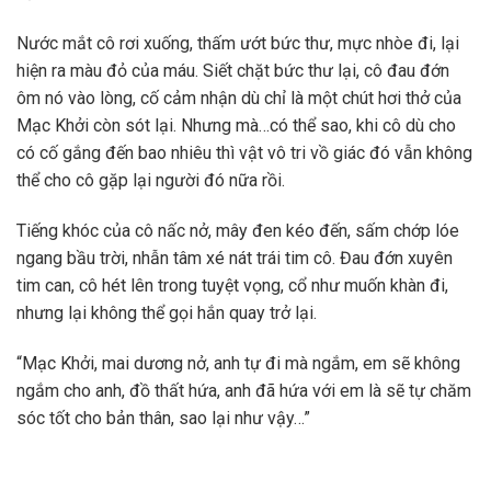
Nước mắt cô rơi xuống, thấm ướt bức thư, mực nhòe đi, lại
hiện ra màu đỏ của máu. Siết chặt bức thư lại, cô đau đớn
ôm nó vào lòng, cố cảm nhận dù chỉ là một chút hơi thở của
Mạc Khởi còn sót lại. Nhưng mà…có thể sao, khi cô dù cho
có cố gắng đến bao nhiêu thì vật vô tri vồ giác đó vẫn không
thể cho cô gặp lại người đó nữa rồi.
Tiếng khóc của cô nấc nở, mây đen kéo đến, sấm chớp lóe
ngang bầu trời, nhẫn tâm xé nát trái tim cô. Đau đớn xuyên
tim can, cô hét lên trong tuyệt vọng, cổ như muốn khàn đi,
nhưng lại không thể gọi hắn quay trở lại.
“Mạc Khởi, mai dương nở, anh tự đi mà ngắm, em sẽ không
ngắm cho anh, đồ thất hứa, anh đã hứa với em là sẽ tự chăm
sóc tốt cho bản thân, sao lại như vậy…”