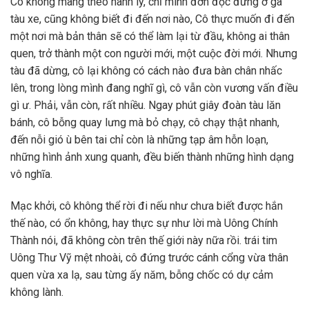
Cô không mang theo hành lý, chỉ mình đơn độc đứng ở ga
tàu xe, cũng không biết đi đến nơi nào, Cô thực muốn đi đến
một nơi mà bản thân sẽ có thể làm lại từ đầu, không ai thân
quen, trở thành một con người mới, một cuộc đời mới. Nhưng
tàu đã dừng, cô lại không có cách nào đưa bàn chân nhấc
lên, trong lòng mình đang nghĩ gì, cô vẫn còn vương vấn điều
gì ư. Phải, vẫn còn, rất nhiều. Ngay phút giây đoàn tàu lăn
bánh, cô bỗng quay lưng mà bỏ chạy, cô chạy thật nhanh,
đến nỗi gió ù bên tai chỉ còn là những tạp âm hỗn loạn,
những hình ảnh xung quanh, đều biến thành những hình dạng
vô nghĩa.
Mạc khởi, cô không thể rời đi nếu như chưa biết được hắn
thế nào, có ổn không, hay thực sự như lời mà Uông Chính
Thành nói, đã không còn trên thế giới này nữa rồi. trái tim
Uông Thư Vỹ mệt nhoài, cô đứng trước cánh cổng vừa thân
quen vừa xa lạ, sau từng ấy năm, bỗng chốc có dự cảm
không lành.