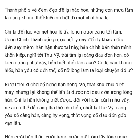
Thành phố s về đêm đẹp đẽ lại hào hoa, những cơn mưa tầm
tã cũng không thể khiến nó bớt đi một chút hoa lệ.
Chỉ là đối lập với nét hoa lệ ấy, lòng người càng tối tăm.
Uông Chính Thành uống rượu hết ly này đến ly khác, uống
đến say mèm, hắn hận thực tại này, hận chính bản thân mình
khốn kiếp, nghĩ tới Thư Vỹ, trái tim lại càng đau đớn hơn, cô
kiên cường như vậy, hắn biết phải làm sao? Cô lẽ nào không
hiểu, hắn yêu cô đến thế, sẽ nỡ lòng làm ra loại chuyện đó ư?
Rượu trôi xuống cổ họng hắn nóng ran, thật khó chịu biết
mấy, nhưng lại không thể lấn át được nỗi đau đớn trong lòng
hắn. Chỉ là hắn không biết được, đối với hoàn cảnh như vậy,
sẽ ai có thể dễ dàng tha thứ cho hắn, nhất là Thư Vỹ, càng
yêu sẽ càng hận, càng hy vọng, thất vọng sẽ đau đớn gấp
vạn lần.
Hắn cười bản thân, cười trong nước mắt, ôm lấy lồng ngực