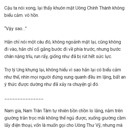
Cậu ta nói xong, lại thấy khuôn mặt Uông Chính Thành không
biểu cảm. vô hồn.
“Vậy sao…”
Hắn chỉ nói một câu đó, không ngoảnh mặt lại, cũng không
đi vào, hắn chỉ cố gắng bước đi về phía trước, nhưng bước
chân nặng trĩu, run rẩy, giống như đã bị rút hết sức lực.
Trợ lý Ung khựng lại, không hiểu vì sao hắn lại có biểu cảm
như thế, nhìn mọi người đứng xung quanh đều im lặng, bất an
ý thức được dường như đã xảy ra chuyện gì đó.
_______________
Nam gia, Nam Trân Tâm tự nhiên bồn chồn lo lắng, nằm trên
giường trằn trọc mãi không thể ngủ được, xuống giường cầm
lấy điện thoại, vốn là muốn gọi cho Uông Thư Vỹ, nhưng mà