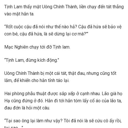
Tịnh Lam thấy mặt Uông Chính Thành, liền chạy đến tát thẳng
vào mặt hắn ta.
“Rốt cuộc cậu đã nói như thế nào hả? Cậu đã hứa sẽ bảo vệ
con bé, cậu đã hứa, là sẽ dừng lại cơ mà?'”
Mạc Nghiên chạy tới đỡ Tịnh lam.
“Tịnh Lam, đừng kích động.”
Uông Chính Thành bị một cái tát, thật đau, nhưng cũng tốt
lắm, để khiến cho hắn tỉnh táo lại.
Hai phòng phẫu thuật được sắp xếp ở cạnh nhau. Lão già họ
Hạ cũng đứng ở đó. Hắn đi tới hắn tóm lấy cổ áo của lão ta,
đau đớn là hỏi một câu.
“Tại sao ông lại làm như vậy? Tôi đã nói là sẽ cứu cô ấy rồi,
tại sao….”