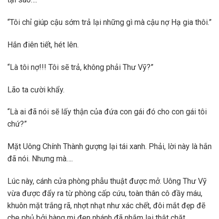
“Tôi chỉ giúp cậu sớm trả lại những gì mà cậu nợ Hạ gia thôi.”
Hắn điên tiết, hét lên.
“Là tôi nợ!!! Tôi sẽ trả, không phải Thư Vỹ?”
Lão ta cười khẩy.
“Là ai đã nói sẽ lấy thận của đứa con gái đó cho con gái tôi
chứ?”
Mặt Uông Chính Thành gượng lại tái xanh. Phải, lời này là hắn
đã nói. Nhưng mà….
Lúc này, cánh cửa phòng phẫu thuật được mở. Uông Thư Vỹ
vừa được đẩy ra từ phòng cấp cứu, toàn thân cô đầy máu,
khuôn mặt trắng rã, nhợt nhạt như xác chết, đôi mắt đẹp đẽ
che phủ bởi hàng mi đen nhánh đã nhắm lại thật chặt.