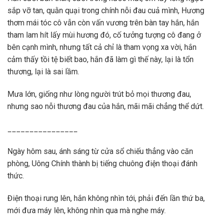
sắp vỡ tan, quằn quại trong chính nỗi đau cuả mình, Hương
thơm mái tóc cô vẫn còn vấn vương trên bàn tay hắn, hắn
tham lam hít lấy mùi hương đó, cố tưởng tượng cô đang ở
bên cạnh mình, nhưng tất cả chỉ là tham vọng xa vời, hắn
cảm thấy tồi tệ biết bao, hắn đã làm gì thế này, lại là tổn
thương, lại là sai lầm.
Mưa lớn, giống như lòng người trút bỏ mọi thương đau,
nhưng sao nỗi thương đau của hắn, mãi mãi chẳng thể dứt.
________________
Ngày hôm sau, ánh sáng từ cửa sổ chiếu thẳng vào căn
phòng, Uông Chính thành bị tiếng chuông điện thoại đánh
thức.
Điện thoại rung lên, hắn không nhìn tới, phải đến lần thứ ba,
mới đưa máy lên, không nhìn qua mà nghe máy.