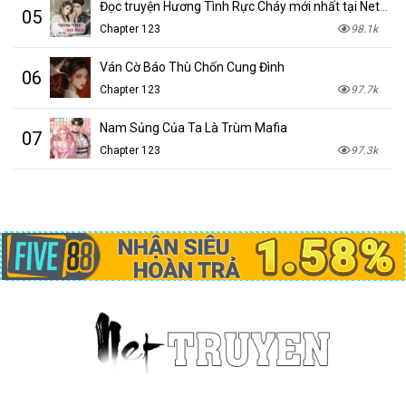
Đọc truyện Hương Tình Rực Cháy mới nhất tại NetTruyen
05
Chapter 123
98.1k
Ván Cờ Báo Thù Chốn Cung Đình
06
Chapter 123
97.7k
Nam Sủng Của Ta Là Trùm Mafia
07
Chapter 123
97.3k