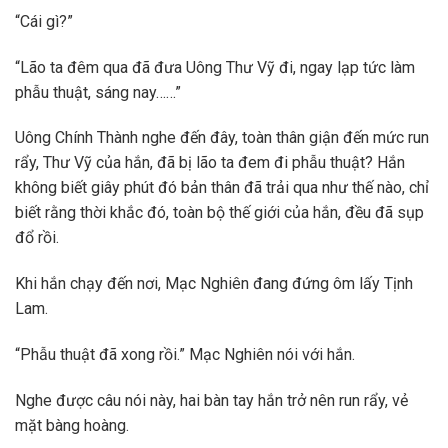
“Cái gì?”
“Lão ta đêm qua đã đưa Uông Thư Vỹ đi, ngay lạp tức làm
phẫu thuật, sáng nay……”
Uông Chính Thành nghe đến đây, toàn thân giận đến mức run
rẩy, Thư Vỹ của hắn, đã bị lão ta đem đi phẫu thuật? Hắn
không biết giây phút đó bản thân đã trải qua như thế nào, chỉ
biết rằng thời khắc đó, toàn bộ thế giới của hắn, đều đã sụp
đổ rồi.
Khi hắn chạy đến nơi, Mạc Nghiên đang đứng ôm lấy Tịnh
Lam.
“Phẫu thuật đã xong rồi.” Mạc Nghiên nói với hắn.
Nghe được câu nói này, hai bàn tay hắn trở nên run rẩy, vẻ
mặt bàng hoàng.