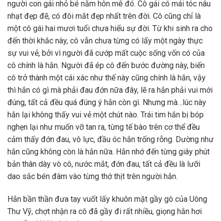
người con gái nhỏ bé nằm hôn mê đó. Cô gái có mái tóc nâu
nhạt đẹp đẽ, có đôi mắt đẹp nhất trên đời. Cô cũng chỉ là
một cô gái hai mươi tuổi chưa hiểu sự đời. Từ khi sinh ra cho
đến thời khắc này, cô vẫn chưa từng có lấy một ngày thực
sự vui vẻ, bởi vì người đã cướp mất cuộc sống vốn có của
cô chính là hắn. Người đã ép cô đến bước đường này, biến
cô trở thành một cái xác như thế này cũng chính là hắn, vậy
thì hắn có gì mà phải đau đớn nữa đây, lẽ ra hắn phải vui mới
đúng, tất cả đều quá đúng ý hắn còn gì. Nhưng mà…lúc này
hắn lại không thấy vui vẻ một chút nào. Trái tim hắn bị bóp
nghẹn lại như muốn vỡ tan ra, từng tế bào trên cơ thể đều
cảm thấy đớn đau, vô lực, đầu óc hắn trống rỗng. Dường như
hắn cũng không còn là hắn nữa. Hắn nhớ đến từng giây phút
bản thân dày vò cô, nước mắt, đớn đau, tất cả đều là lưỡi
dao sắc bén đâm vào từng thớ thịt trên người hắn.
Hắn bần thần đưa tay vuốt lấy khuôn mặt gầy gò của Uông
Thư Vỹ, chợt nhận ra cô đã gầy đi rất nhiều, giọng hắn hơi