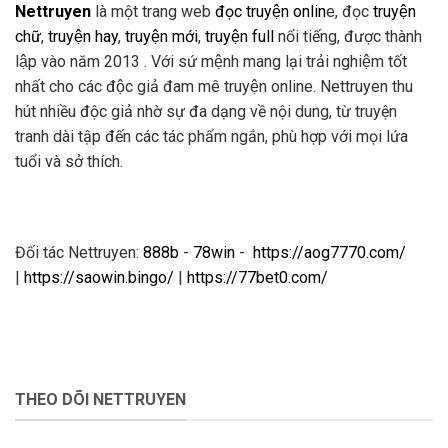
Nettruyen
là một trang web
đọc truyện onlin
e, đọc
truyện
chữ
,
truyện hay
,
truyện mới
,
truyện full
nổi tiếng, được thành
lập vào năm 2013 . Với sứ mệnh mang lại trải nghiệm tốt
nhất cho các độc giả đam mê truyện online. Nettruyen thu
hút nhiều độc giả nhờ sự đa dạng về nội dung, từ truyện
tranh dài tập đến các tác phẩm ngắn, phù hợp với mọi lứa
tuổi và sở thích.
Đối tác Nettruyen:
888b
-
78win
-
https://aog7770.com/
|
https://saowin.bingo/
|
https://77bet0.com/
THEO DÕI NETTRUYEN