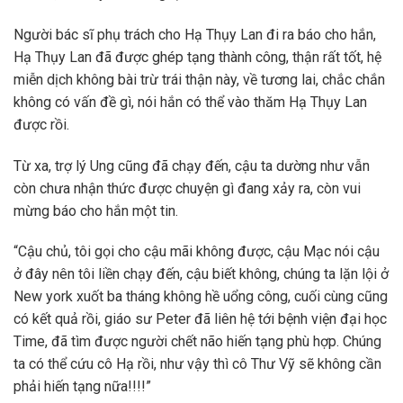
Người bác sĩ phụ trách cho Hạ Thụy Lan đi ra báo cho hắn,
Hạ Thụy Lan đã được ghép tạng thành công, thận rất tốt, hệ
miễn dịch không bài trừ trái thận này, về tương lai, chắc chắn
không có vấn đề gì, nói hắn có thể vào thăm Hạ Thụy Lan
được rồi.
Từ xa, trợ lý Ung cũng đã chạy đến, cậu ta dường như vẫn
còn chưa nhận thức được chuyện gì đang xảy ra, còn vui
mừng báo cho hắn một tin.
“Cậu chủ, tôi gọi cho cậu mãi không được, cậu Mạc nói cậu
ở đây nên tôi liền chạy đến, cậu biết không, chúng ta lặn lội ở
New york xuốt ba tháng không hề uổng công, cuối cùng cũng
có kết quả rồi, giáo sư Peter đã liên hệ tới bệnh viện đại học
Time, đã tìm được người chết não hiến tạng phù hợp. Chúng
ta có thể cứu cô Hạ rồi, như vậy thì cô Thư Vỹ sẽ không cần
phải hiến tạng nữa!!!!”