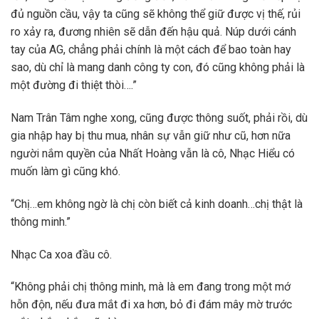
đủ nguồn cầu, vậy ta cũng sẽ không thể giữ được vị thế, rủi
ro xảy ra, đương nhiên sẽ dẫn đến hậu quả. Núp dưới cánh
tay của AG, chẳng phải chính là một cách để bao toàn hay
sao, dù chỉ là mang danh công ty con, đó cũng không phải là
một đường đi thiệt thòi….”
Nam Trân Tâm nghe xong, cũng được thông suốt, phải rồi, dù
gia nhập hay bị thu mua, nhân sự vẫn giữ như cũ, hơn nữa
người nắm quyền của Nhất Hoàng vẫn là cô, Nhạc Hiểu có
muốn làm gì cũng khó.
“Chị…em không ngờ là chị còn biết cả kinh doanh…chị thật là
thông minh.”
Nhạc Ca xoa đầu cô.
“Không phải chị thông minh, mà là em đang trong một mớ
hỗn độn, nếu đưa mắt đi xa hơn, bỏ đi đám mây mờ trước