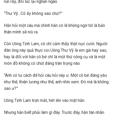
run rẩy, đôi lúc lại nghẹn ngào.
“Thư Vỹ…Cô ấy không sao chứ?”
Hắn hỏi một câu mà chính hắn có lẽ không ngờ tới là bản
thân mình sẽ nói ra.
Còn Uông Tịnh Lam, cô chỉ cảm thấy thật nực cười. Người
đàn ông này quả thực coi Uông Thư Vỹ là em gái hay sao,
hay là đối với hắn cô bé chỉ là một thứ công cụ và là một
món đồ không có chút đáng trân trọng nào.
“Anh có tư cách để hỏi câu hỏi này ư. Một cô bé đáng yêu
như thế, thiện lương như thế, anh nhìn xem. Đó mà là không
sao ư?”
Uông Tịnh Lam trợn mắt, hét lên vào mặt hắn.
Nhưng hắn biết phải làm gì đây. Trước đây, hắn tàn nhẫn