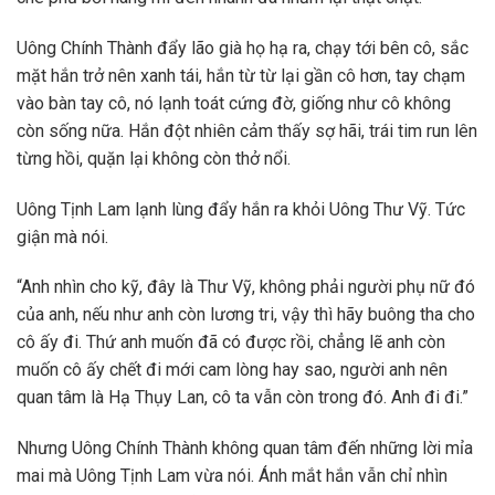
Uông Chính Thành đẩy lão già họ hạ ra, chạy tới bên cô, sắc
mặt hắn trở nên xanh tái, hắn từ từ lại gần cô hơn, tay chạm
vào bàn tay cô, nó lạnh toát cứng đờ, giống như cô không
còn sống nữa. Hắn đột nhiên cảm thấy sợ hãi, trái tim run lên
từng hồi, quặn lại không còn thở nổi.
Uông Tịnh Lam lạnh lùng đẩy hắn ra khỏi Uông Thư Vỹ. Tức
giận mà nói.
“Anh nhìn cho kỹ, đây là Thư Vỹ, không phải người phụ nữ đó
của anh, nếu như anh còn lương tri, vậy thì hãy buông tha cho
cô ấy đi. Thứ anh muốn đã có được rồi, chẳng lẽ anh còn
muốn cô ấy chết đi mới cam lòng hay sao, người anh nên
quan tâm là Hạ Thụy Lan, cô ta vẫn còn trong đó. Anh đi đi.”
Nhưng Uông Chính Thành không quan tâm đến những lời mỉa
mai mà Uông Tịnh Lam vừa nói. Ánh mắt hắn vẫn chỉ nhìn