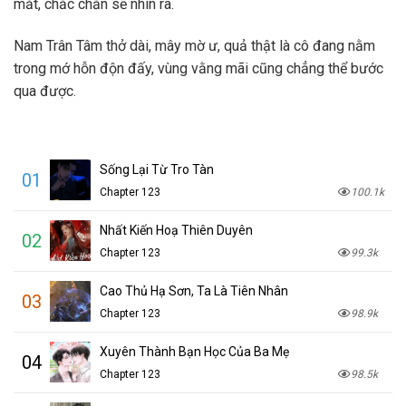
mắt, chắc chắn sẽ nhìn ra.
Nam Trân Tâm thở dài, mây mờ ư, quả thật là cô đang nằm
trong mớ hỗn độn đấy, vùng vằng mãi cũng chẳng thể bước
qua được.
Sống Lại Từ Tro Tàn
01
Chapter 123
100.1k
Nhất Kiến Hoạ Thiên Duyên
02
Chapter 123
99.3k
Cao Thủ Hạ Sơn, Ta Là Tiên Nhân
03
Chapter 123
98.9k
Xuyên Thành Bạn Học Của Ba Mẹ
04
Chapter 123
98.5k