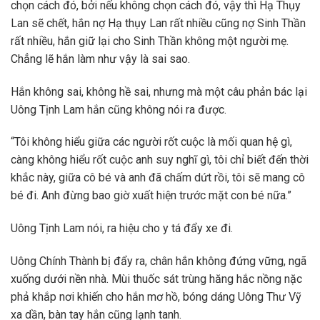
chọn cách đó, bởi nếu không chọn cách đó, vậy thì Hạ Thụy
Lan sẽ chết, hắn nợ Hạ thụy Lan rất nhiều cũng nợ Sinh Thần
rất nhiều, hắn giữ lại cho Sinh Thần không một người mẹ.
Chẳng lẽ hắn làm như vậy là sai sao.
Hắn không sai, không hề sai, nhưng mà một câu phản bác lại
Uông Tịnh Lam hắn cũng không nói ra được.
“Tôi không hiểu giữa các người rốt cuộc là mối quan hệ gì,
càng không hiểu rốt cuộc anh suy nghĩ gì, tôi chỉ biết đến thời
khắc này, giữa cô bé và anh đã chấm dứt rồi, tôi sẽ mang cô
bé đi. Anh đừng bao giờ xuất hiện trước mặt con bé nữa.”
Uông Tịnh Lam nói, ra hiệu cho y tá đẩy xe đi.
Uông Chính Thành bị đẩy ra, chân hắn không đứng vững, ngã
xuống dưới nền nhà. Mùi thuốc sát trùng hăng hắc nồng nặc
phả khắp nơi khiến cho hắn mơ hồ, bóng dáng Uông Thư Vỹ
xa dần, bàn tay hắn cũng lạnh tanh.