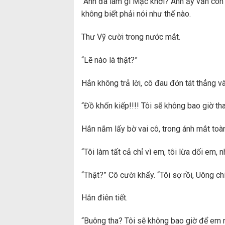
“Anh đã làm gì Mạc khởi? Anh ấy vẫn còn 
không biết phải nói như thế nào.
Thư Vỹ cười trong nước mắt.
“Lẽ nào là thật?”
Hắn không trả lời, cô đau đớn tát thẳng v
“Đồ khốn kiếp!!!! Tôi sẽ không bao giờ tha
Hắn nắm lấy bờ vai cô, trong ánh mắt toàn
“Tôi làm tất cả chỉ vì em, tôi lừa dối em, 
“Thật?” Cô cười khẩy. “Tôi sợ rồi, Uông c
Hắn điên tiết.
“Buông tha? Tôi sẽ không bao giờ để em rờ