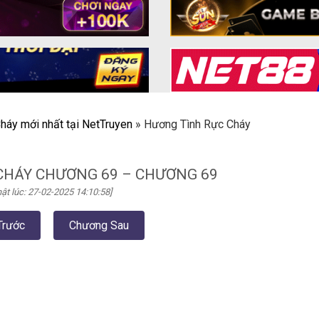
háy mới nhất tại NetTruyen
»
Hương Tình Rực Cháy
CHÁY CHƯƠNG 69 – CHƯƠNG 69
ật lúc: 27-02-2025 14:10:58]
Trước
Chương Sau