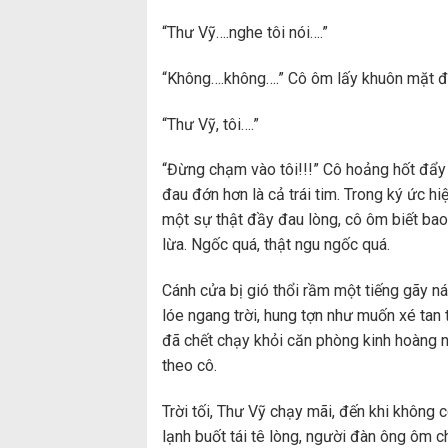
“Thư Vỹ….nghe tôi nói….”
“Không….không….” Cô ôm lấy khuôn mặt đẫ
“Thư Vỹ, tôi….”
“Đừng chạm vào tôi!!!” Cô hoảng hốt đẩy
đau đớn hơn là cả trái tim. Trong ký ức hi
một sự thật đầy đau lòng, cô ôm biết bao 
lừa. Ngốc quá, thật ngu ngốc quá.
Cánh cửa bị gió thổi rầm một tiếng gãy ná
lóe ngang trời, hung tợn như muốn xé tan
đã chết chạy khỏi căn phòng kinh hoàng 
theo cô.
Trời tối, Thư Vỹ chạy mãi, đến khi không
lạnh buốt tái tê lòng, người đàn ông ôm c