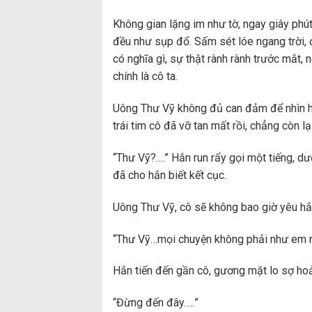
Không gian lặng im như tờ, ngay giây phú
đều như sụp đổ. Sấm sét lóe ngang trời, đ
có nghĩa gì, sự thật rành rành trước mắt
chính là cô ta.
Uông Thư Vỹ không đủ can đảm để nhìn hắ
trái tim cô đã vỡ tan mất rồi, chẳng còn lạ
“Thư Vỹ?….” Hắn run rẩy gọi một tiếng, d
đã cho hắn biết kết cục.
Uông Thư Vỹ, cô sẽ không bao giờ yêu hắn 
“Thư Vỹ…mọi chuyện không phải như em n
Hắn tiến đến gần cô, gương mặt lo sợ hoản
“Đừng đến đây…..”