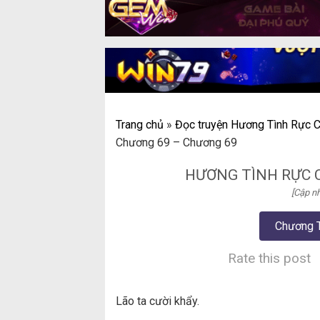
Trang chủ
»
Đọc truyện Hương Tình Rực C
Chương 69 – Chương 69
HƯƠNG TÌNH RỰC 
[Cập nh
Chương 
Rate this post
Lão ta cười khẩy.