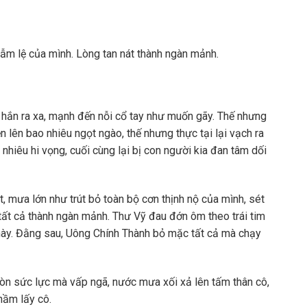
m lệ của mình. Lòng tan nát thành ngàn mảnh.
 hắn ra xa, mạnh đến nỗi cổ tay như muốn gãy. Thế nhưng
ện lên bao nhiêu ngọt ngào, thế nhưng thực tại lại vạch ra
nhiêu hi vọng, cuối cùng lại bị con người kia đan tâm dối
t, mưa lớn như trút bỏ toàn bộ cơn thịnh nộ của mình, sét
 tất cả thành ngàn mảnh. Thư Vỹ đau đớn ôm theo trái tim
này. Đằng sau, Uông Chính Thành bỏ mặc tất cả mà chạy
 còn sức lực mà vấp ngã, nước mưa xối xả lên tấm thân cô,
hầm lấy cô.