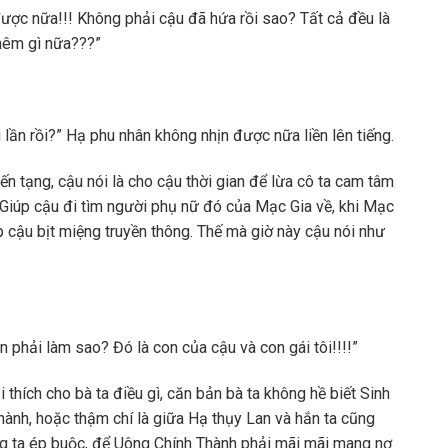
ược nữa!!! Không phải cậu đã hứa rồi sao? Tất cả đều là
thêm gì nữa???”
lần rồi?” Hạ phu nhân không nhịn được nữa liền lên tiếng.
iến tạng, cậu nói là cho cậu thời gian để lừa cô ta cam tâm
. Giúp cậu đi tìm người phụ nữ đó của Mạc Gia về, khi Mạc
p cậu bịt miệng truyền thông. Thế mà giờ này cậu nói như
n phải làm sao? Đó là con của cậu và con gái tôi!!!!”
 thích cho bà ta điều gì, căn bản bà ta không hề biết Sinh
ành, hoặc thậm chí là giữa Hạ thụy Lan và hắn ta cũng
ng ta ép buộc, để Uông Chính Thành phải mãi mãi mang nợ