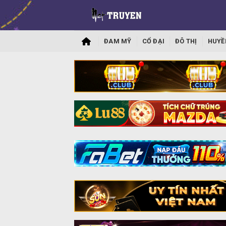
ĐAM MỸ
CỔ ĐẠI
ĐÔ THỊ
HUYỀ