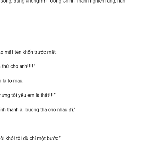
sống, đúng không!!!!!” Uông Chính Thành nghiến răng, hắn
ào mặt tên khốn trước mắt.
 thứ cho anh!!!!”
 là tơ máu.
nhưng tôi yêu em là thật!!!”
hính thành à…buông tha cho nhau đi.”
i khỏi tôi dù chỉ một bước.”