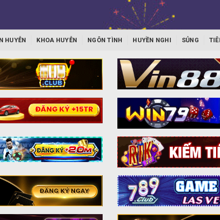
N HUYỄN
KHOA HUYỄN
NGÔN TÌNH
HUYỀN NGHI
SỦNG
TIÊ