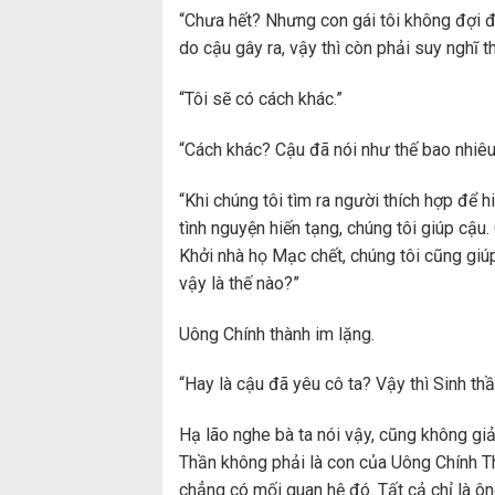
“Chưa hết? Nhưng con gái tôi không đợi đ
do cậu gây ra, vậy thì còn phải suy nghĩ 
“Tôi sẽ có cách khác.”
“Cách khác? Cậu đã nói như thế bao nhiêu 
“Khi chúng tôi tìm ra người thích hợp để h
tình nguyện hiến tạng, chúng tôi giúp cậu
Khởi nhà họ Mạc chết, chúng tôi cũng giú
vậy là thế nào?”
Uông Chính thành im lặng.
“Hay là cậu đã yêu cô ta? Vậy thì Sinh thầ
Hạ lão nghe bà ta nói vậy, cũng không giải
Thần không phải là con của Uông Chính Th
chẳng có mối quan hệ đó. Tất cả chỉ là ô