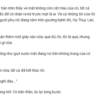
t hắn nhìn thấy vẻ mặt không còn cắt máu của cô, tất cả
ủ để cô nhận ra kẻ trước mặt là ai. Và cả những lời vừa rồi
, người phụ nữ đang nằm trên giường bệnh đó, Hạ Thụy Lan,
n thêm một giây nào nữa, quá đủ rồi, tồi tệ quá, nhưng
i gì nữa.
ường như giọt nước mắt đang rơi trên không trung của cô
nữa, tất cả đã kết thúc rồi.
ghĩ đâu….”
g hốt. Cô bần thần, lùi lại từng bước.