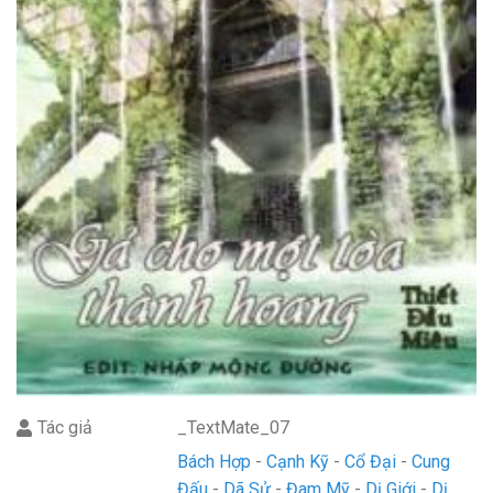
Tác giả
_TextMate_07
Bách Hợp
Cạnh Kỹ
Cổ Đại
Cung
Đấu
Dã Sử
Đam Mỹ
Dị Giới
Dị