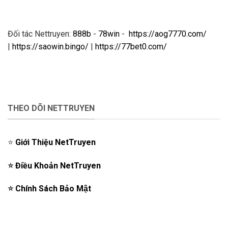
Đối tác Nettruyen:
888b
-
78win
-
https://aog7770.com/
|
https://saowin.bingo/
|
https://77bet0.com/
THEO DÕI NETTRUYEN
⭐️
Giới Thiệu NetTruyen
⭐️
Điều Khoản NetTruyen
⭐️
Chính Sách Bảo Mật