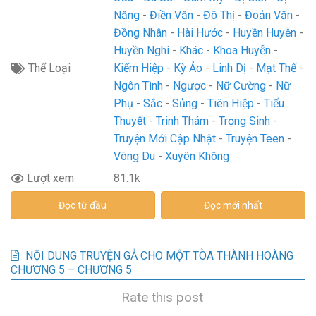
Năng
Điền Văn
Đô Thị
Đoản Văn
Đồng Nhân
Hài Hước
Huyền Huyễn
Huyền Nghi
Khác
Khoa Huyễn
Thể Loại
Kiếm Hiệp
Kỳ Ảo
Linh Dị
Mạt Thế
Ngôn Tình
Ngược
Nữ Cường
Nữ
Phụ
Sắc
Sủng
Tiên Hiệp
Tiểu
Thuyết
Trinh Thám
Trọng Sinh
Truyện Mới Cập Nhật
Truyện Teen
Võng Du
Xuyên Không
Lượt xem
81.1k
Đọc từ đầu
Đọc mới nhất
NỘI DUNG TRUYỆN GẢ CHO MỘT TÒA THÀNH HOÀNG
CHƯƠNG 5 – CHƯƠNG 5
Rate this post