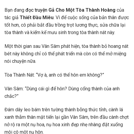
Bạn đang
đọc truyện
Gả Cho Một Tòa Thành Hoàng
của
tác giả
Thiết Đầu Miêu
. Vì để cuộc sống của bản thân được
tốt hơn, cô phải bắt đầu trồng trọt lương thực, sửa chữa lại
tòa thành và kiếm kế mưu sinh trong tòa thành nát này.
Một thời gian sau Vân Sâm phát hiện, tòa thành bỏ hoang nát
bét này không chỉ có thể phát triển mà còn có thể mở miệng
nói chuyện nữa.
Tòa Thành Nát: “Vợ à, anh có thể hôn em không?”
Vân Sâm: “Dùng cái gì để hôn? Dùng cổng thành của anh
chắc?”
Đám dây leo bám trên tường thành bỗng thức tỉnh, cành lá
xanh thẫm thân mật tiến lại gần Vân Sâm, trên đầu cành chợt
nở rộ ra một nụ hoa, nụ hoa xinh đẹp nhẹ nhàng đặt xuống
môi cô một nụ hôn.