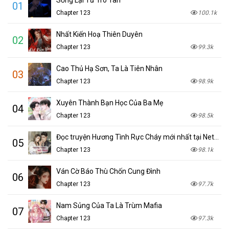
Sống Lại Từ Tro Tàn
01
Chapter 123
100.1k
Nhất Kiến Hoạ Thiên Duyên
02
Chapter 123
99.3k
Cao Thủ Hạ Sơn, Ta Là Tiên Nhân
03
Chapter 123
98.9k
Xuyên Thành Bạn Học Của Ba Mẹ
04
Chapter 123
98.5k
Đọc truyện Hương Tình Rực Cháy mới nhất tại NetTruyen
05
Chapter 123
98.1k
Ván Cờ Báo Thù Chốn Cung Đình
06
Chapter 123
97.7k
Nam Sủng Của Ta Là Trùm Mafia
07
Chapter 123
97.3k