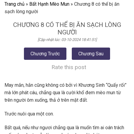
Trang chủ
»
Bất Hạnh Mèo Mun
»
Chương 8 có thể bị ăn
sạch lòng người
CHƯƠNG 8 CÓ THỂ BỊ ĂN SẠCH LÒNG
NGƯỜI
[Cập nhật lúc: 03-10-2024 18:41:51]
Chương Trước
Chương Sau
Rate this post
May mắn, hắn cũng không có bởi vì Khương Sinh “Quấy rối”
mà lớn phát cáu, chẳng qua là cười khổ đem mèo mun từ
trên người ôm xuống, thả ở trên mặt đất.
Trước nuôi qua một con.
Bất quá, nếu như ngươi chẳng qua là muốn tìm ai oán trách