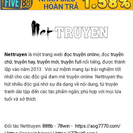
Nettruyen
là một trang web
đọc truyện onlin
e, đọc
truyện
chữ
,
truyện hay
,
truyện mới
,
truyện full
nổi tiếng, được thành
lập vào năm 2013 . Với sứ mệnh mang lại trải nghiệm tốt
nhất cho các độc giả đam mê truyện online. Nettruyen thu
hút nhiều độc giả nhờ sự đa dạng về nội dung, từ truyện
tranh dài tập đến các tác phẩm ngắn, phù hợp với mọi lứa
tuổi và sở thích.
Đối tác Nettruyen:
888b
-
78win
-
https://aog7770.com/