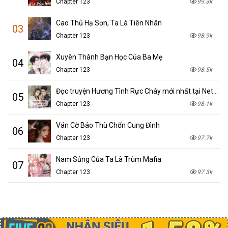
Chapter 123
99.3k
Cao Thủ Hạ Sơn, Ta Là Tiên Nhân
03
Chapter 123
98.9k
Xuyên Thành Bạn Học Của Ba Mẹ
04
Chapter 123
98.5k
Đọc truyện Hương Tình Rực Cháy mới nhất tại NetTruyen
05
Chapter 123
98.1k
Ván Cờ Báo Thù Chốn Cung Đình
06
Chapter 123
97.7k
Nam Sủng Của Ta Là Trùm Mafia
07
Chapter 123
97.3k