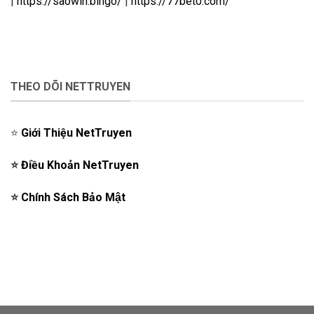
|
https://saowin.bingo/
|
https://77bet0.com/
THEO DÕI NETTRUYEN
⭐️
Giới Thiệu NetTruyen
⭐️
Điều Khoản NetTruyen
⭐️
Chính Sách Bảo Mật