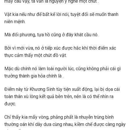
mấy câu vậy, ta vẫn là nguyện ý nghe một chút .
Vật kia nếu như để bất kể lời nói, tuyệt đối sẽ muốn thanh
niên mệnh.
Mà đối phương, tựa hồ cũng ở đây khát cầu nó.
Bởi vì mới vừa, nó ở tiếp xúc được hắc khí thời điểm xác
thực cảm thấy một chút đồ vật.
Mặc dù chính nó làm loài người lúc, cũng không phải cái gì
trưởng thành gia hỏa chính là .
Điểm này từ Khương Sinh tùy tiện xuất động, lại bị dọa cái
toàn thân xù lông kết quả bên trên, nên là có thể nhìn ra
được.
Chỉ thấy kia mấy vòng, phảng phất là nhuyễn trùng bình
thường oán khí dây dưa cùng nhau, kiềm chế được càng ngày