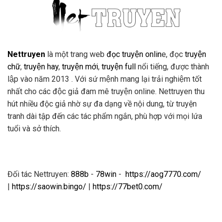
Nettruyen
là một trang web
đọc truyện onlin
e, đọc
truyện
chữ
,
truyện hay
,
truyện mới
,
truyện full
nổi tiếng, được thành
lập vào năm 2013 . Với sứ mệnh mang lại trải nghiệm tốt
nhất cho các độc giả đam mê truyện online. Nettruyen thu
hút nhiều độc giả nhờ sự đa dạng về nội dung, từ truyện
tranh dài tập đến các tác phẩm ngắn, phù hợp với mọi lứa
tuổi và sở thích.
Đối tác Nettruyen:
888b
-
78win
-
https://aog7770.com/
|
https://saowin.bingo/
|
https://77bet0.com/