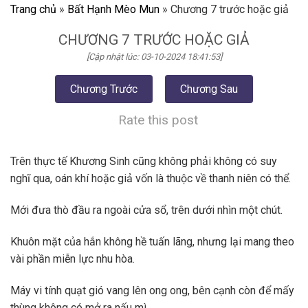
Trang chủ
»
Bất Hạnh Mèo Mun
»
Chương 7 trước hoặc giả
CHƯƠNG 7 TRƯỚC HOẶC GIẢ
[Cập nhật lúc: 03-10-2024 18:41:53]
Chương Trước
Chương Sau
Rate this post
Trên thực tế Khương Sinh cũng không phải không có suy
nghĩ qua, oán khí hoặc giả vốn là thuộc về thanh niên có thể.
Mới đưa thò đầu ra ngoài cửa sổ, trên dưới nhìn một chút.
Khuôn mặt của hắn không hề tuấn lãng, nhưng lại mang theo
vài phần miễn lực nhu hòa.
Máy vi tính quạt gió vang lên ong ong, bên cạnh còn để mấy
thùng không có mở ra nấu mì.