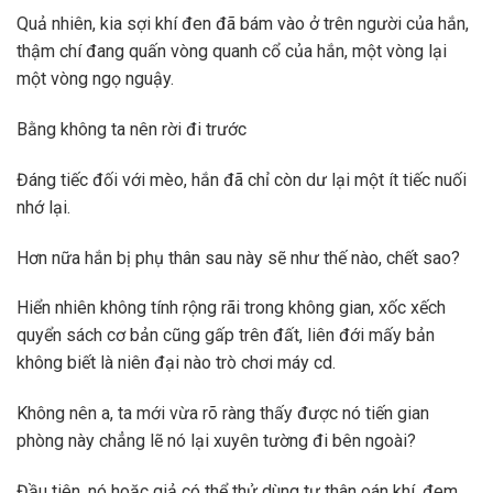
Quả nhiên, kia sợi khí đen đã bám vào ở trên người của hắn,
thậm chí đang quấn vòng quanh cổ của hắn, một vòng lại
một vòng ngọ nguậy.
Bằng không ta nên rời đi trước
Đáng tiếc đối với mèo, hắn đã chỉ còn dư lại một ít tiếc nuối
nhớ lại.
Hơn nữa hắn bị phụ thân sau này sẽ như thế nào, chết sao?
Hiển nhiên không tính rộng rãi trong không gian, xốc xếch
quyển sách cơ bản cũng gấp trên đất, liên đới mấy bản
không biết là niên đại nào trò chơi máy cd.
Không nên a, ta mới vừa rõ ràng thấy được nó tiến gian
phòng này chẳng lẽ nó lại xuyên tường đi bên ngoài?
Đầu tiên, nó hoặc giả có thể thử dùng tự thân oán khí, đem