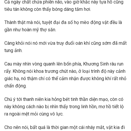
Cả ngày chất chứa phiền não, vào giờ khắc này tựa hồ cũng
tiêu tán không còn thấy bóng dáng tăm hơi.
Thành thật mà nói, tuyệt đại đa số họ mèo động vật đều là
gần như hoàn mỹ thợ săn.
Càng khỏi nói nó mới vừa truy đuổi oán khí cũng sớm đã mất
tung ảnh.
Cau mày nhìn vòng quanh lên bốn phía, Khương Sinh râu run
rẩy. Không nói khoa trương chút nào, ở loại trình độ này cảnh
giác hạ, nó thậm chí có thể cảm nhận được không khí rất nhỏ
chấn động.
Chú ý tới thanh niên kia hỏng bét tinh thần diện mạo, còn có
này không cách nào bị nhìn thấy trong linh hồn, mơ hồ tiết lộ
ra ngoài mệt mỏi cùng vô lực.
Cho nên nói, bất quá là thời gian một cái nháy mắt, vật kia đi