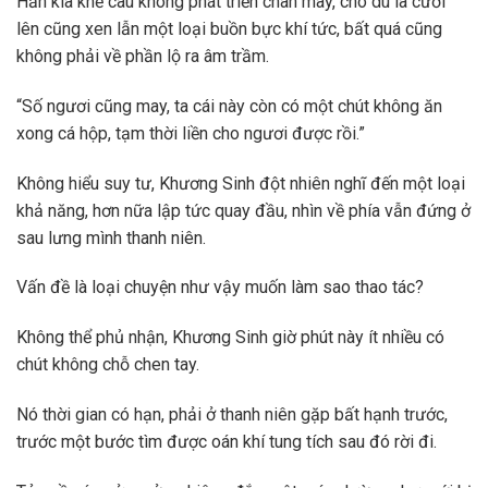
Hắn kia khẽ cau không phát triển chân mày, cho dù là cười
lên cũng xen lẫn một loại buồn bực khí tức, bất quá cũng
không phải về phần lộ ra âm trầm.
“Số ngươi cũng may, ta cái này còn có một chút không ăn
xong cá hộp, tạm thời liền cho ngươi được rồi.”
Không hiểu suy tư, Khương Sinh đột nhiên nghĩ đến một loại
khả năng, hơn nữa lập tức quay đầu, nhìn về phía vẫn đứng ở
sau lưng mình thanh niên.
Vấn đề là loại chuyện như vậy muốn làm sao thao tác?
Không thể phủ nhận, Khương Sinh giờ phút này ít nhiều có
chút không chỗ chen tay.
Nó thời gian có hạn, phải ở thanh niên gặp bất hạnh trước,
trước một bước tìm được oán khí tung tích sau đó rời đi.