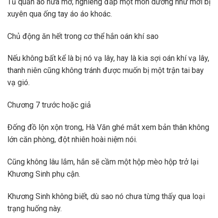
Tủ quần áo nửa mở, nghiêng đắp một món dường như mới bị
xuyên qua ống tay áo áo khoác.
Chủ động ăn hết trong cơ thể hắn oán khí sao
Nếu không bất kể là bị nó vạ lây, hay là kia sợi oán khí vạ lây,
thanh niên cũng không tránh được muốn bị một trận tai bay
vạ gió.
Chương 7 trước hoặc giả
Đống đồ lộn xộn trong, Hà Văn ghé mắt xem bản thân không
lớn căn phòng, đột nhiên hoài niệm nói.
Cũng không lâu lắm, hắn sẽ cầm một hộp mèo hộp trở lại
Khương Sinh phụ cận.
Khương Sinh không biết, dù sao nó chưa từng thấy qua loại
trạng huống này.