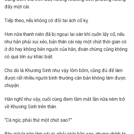
đẩy một cái.
Tiếp theo, nếu không có đối tai ách cố kỵ.
Hơn nữa thanh niên đã bị ngoại lai oán khí cuốn lấy cổ, nếu
như hắn phải xui xẻo, bản thân cái này một chút thời gian có
ở đó hay không bên người của hắn, đoán chừng cũng không
có quá lớn sự khác biệt.
Cho dù là Khương Sinh như vậy lõm bõm, cũng đủ để làm
được rất nhiều người bình thường căn bản không làm được
chuyện.
Hắn nghĩ như vậy, cuối cùng đem tầm mắt lần nữa ném trở
về Khương Sinh trên thân.
“Cá ngừ, phải thử một chút sao?”
Bây giờ ta nên làm cái gì, phải giúp hắn sao, nhưng chính ta