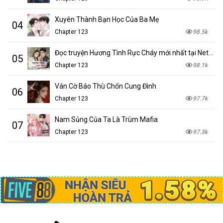
Xuyên Thành Bạn Học Của Ba Mẹ
04
Chapter 123
98.5k
Đọc truyện Hương Tình Rực Cháy mới nhất tại NetTruyen
05
Chapter 123
98.1k
Ván Cờ Báo Thù Chốn Cung Đình
06
Chapter 123
97.7k
Nam Sủng Của Ta Là Trùm Mafia
07
Chapter 123
97.3k