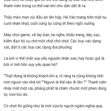
thanh niên trong cơ thể oán khí cho dẫn dắt đi ra.
Thấy mèo mun vùi đầu ăn lên hộp, Hà Văn mang trên mặt nụ
cười nhàn nhạt, cuối cùng lại cũng đi theo ngồi xuống.
Máy chơi game, vẽ tay bản, tai nghe, khẩu trang, dây sạc,
kiếm đạo hộ cụ chờ một chút chờ chút. Các loại các dạng
vật, đặt ở các loại các dạng địa phương.
Là bởi vì thể chất suy yếu nguyên nhân sao, hay hoặc giả là
bởi vì linh hồn suy yếu quan hệ?
“Thật đúng là không khách khí a, rõ ràng ta cũng không tính
mời ngươi vào nhà tới.””Ngươi là thế nào đi lên ?” Thanh niên
nháy mắt một cái, phảng phất là châm chước một phen dùng
từ, mới hỏi dò.
Có chút thì giống như là mới vừa bị người ngắm nghía qua,