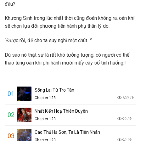
đâu?
Khương Sinh trong lúc nhất thời cũng đoán không ra, oán khí
sẽ chọn lựa đối phương tiến hành phụ thân lý do.
“Được rồi, để cho ta suy nghĩ một chút…”
Dù sao nó thật sự là rất khó tưởng tượng, có người có thể
thao túng oán khí phi hành mười mấy cây số tình huống.!
Sống Lại Từ Tro Tàn
01
Chapter 123
100.1k
Nhất Kiến Hoạ Thiên Duyên
02
Chapter 123
99.3k
Cao Thủ Hạ Sơn, Ta Là Tiên Nhân
03
Chapter 123
98.9k