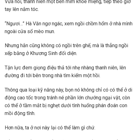
Vừa nói, thanh niên một bên mím khóe miệng, tiếp theo giơ
tay lên nắm tóc.
“Ngươi…” Hà Văn ngơ ngác, xem ngồi chồm hổm ở nhà mình
ngoài cửa sổ mèo mun.
Nhưng hắn cũng không có ngồi trên ghế, mà là thẳng ngồi
xếp bằng ở Khương Sinh đối diện.
Tận lực đem giọng điệu thả tới nhẹ nhàng thanh niên, lên
đường đi tới bên trong nhà tìm kiếm một hồi.
Thông qua loại kỹ năng này, bọn nó không chỉ có có thể ở di
động cao tốc trong tránh né phần lớn chướng ngại vật, còn
có thể ở tầm mắt bị nghẹt dưới tình huống phán đoán con
mồi động tĩnh.
Hơn nữa, ta ở nơi này lại có thể làm gì chứ.