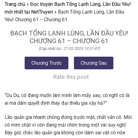
Trang chủ
»
Đọc truyện Bạch Tổng Lạnh Lùng, Lần Đầu Yêu!
mới nhất tại NetTruyen
»
Bạch Tổng Lạnh Lùng, Lần Đầu
Yêu! Chương 61 – Chương 61
BẠCH TỔNG LẠNH LÙNG, LẦN ĐẦU YÊU!
CHƯƠNG 61 – CHƯƠNG 61
[Cập nhật lúc: 27-02-2025 13:31:47]
Chương Trước
Chương Sau
Rate this post
“Du Du, cô đang muốn làm mình làm mẩy sao, cô nghĩ cô là
ai mà dám quyết định thay đại thiếu gia vậy hả?”
Lão quản gia nhanh chóng đứng trước mặt, chất vấn cô. Môi
cô mím chặt vì còn đang mải chìm trong một vài suy nghĩ.
Bây giờ, chắc lão quản gia không còn dám sai vặt cô nữa