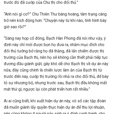
trước đó đã cướp của Chu thị cho đối thủ.”
“Anh nói gì cơ?” Chu Thiên Thư bàng hoàng, tâm trạng càng
trở nên kích động hơn: “Chuyện này từ khi nào, tình hình bây
giờ sao rồi?”
“Sáng nay họp cổ đông, Bạch Hàn Phong đã nói như vậy, ý
định này chỉ mới được bọn họ đưa ra, nhằm mục đích cho
đối thủ tưởng bở rằng họ đã thắng, đã lấn chiếm được thị
trường của Bạch thị, nên họ sẽ không cần thiết phải tiếp tục
đương đầu giành giật, gây khó dễ cho Bạch thị về dự án này
nữa, đây cũng chính là chiến lược làm ăn của Bạch thị từ
trước đến nay, cướp thị trường rồi nhả ra cho đối thủ, để bày
tỏ sự nhượng bộ, nhưng trước sau, Bạch thị đều không mất
mát thứ gì, ngược lại còn phát triển hơn rất nhiều.”
Ai ai cũng biết, khi xuất hiện dự án này, vô số các tập đoàn
đã muốn giành lấy quyền thực hiện dự án để thu lợi nhuận,
nên cũng không ít người nảy sinh ra ý định cạnh tranh, cho