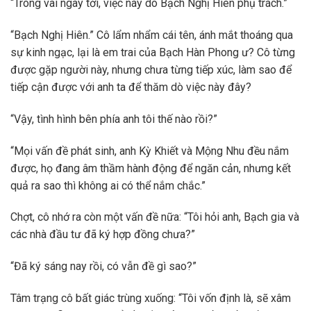
“Trong vài ngày tới, việc này do Bạch Nghị Hiên phụ trách.”
“Bạch Nghị Hiên.” Cô lẩm nhẩm cái tên, ánh mắt thoáng qua
sự kinh ngạc, lại là em trai của Bạch Hàn Phong ư? Cô từng
được gặp người này, nhưng chưa từng tiếp xúc, làm sao để
tiếp cận được với anh ta để thăm dò việc này đây?
“Vậy, tình hình bên phía anh tôi thế nào rồi?”
“Mọi vấn đề phát sinh, anh Kỳ Khiết và Mộng Nhu đều nắm
được, họ đang âm thầm hành động để ngăn cản, nhưng kết
quả ra sao thì không ai có thể nắm chắc.”
Chợt, cô nhớ ra còn một vấn đề nữa: “Tôi hỏi anh, Bạch gia và
các nhà đầu tư đã ký hợp đồng chưa?”
“Đã ký sáng nay rồi, có vẫn đề gì sao?”
Tâm trạng cô bất giác trùng xuống: “Tôi vốn định là, sẽ xâm