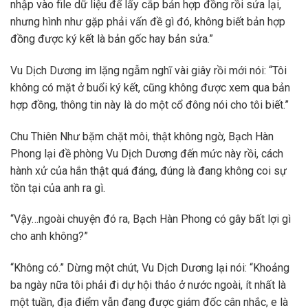
nhập vào file dữ liệu để lấy cắp bản hợp đồng rồi sửa lại,
nhưng hình như gặp phải vấn đề gì đó, không biết bản hợp
đồng được ký kết là bản gốc hay bản sửa.”
Vu Dịch Dương im lặng ngẫm nghĩ vài giây rồi mới nói: “Tôi
không có mặt ở buổi ký kết, cũng không được xem qua bản
hợp đồng, thông tin này là do một cổ đông nói cho tôi biết.”
Chu Thiên Như bặm chặt môi, thật không ngờ, Bạch Hàn
Phong lại đề phòng Vu Dịch Dương đến mức này rồi, cách
hành xử của hắn thật quá đáng, đúng là đang không coi sự
tồn tại của anh ra gì.
“Vậy…ngoài chuyện đó ra, Bạch Hàn Phong có gây bất lợi gì
cho anh không?”
“Không có.” Dừng một chút, Vu Dịch Dương lại nói: “Khoảng
ba ngày nữa tôi phải đi dự hội thảo ở nước ngoài, ít nhất là
một tuần, địa điểm vẫn đang được giám đốc cân nhắc, e là