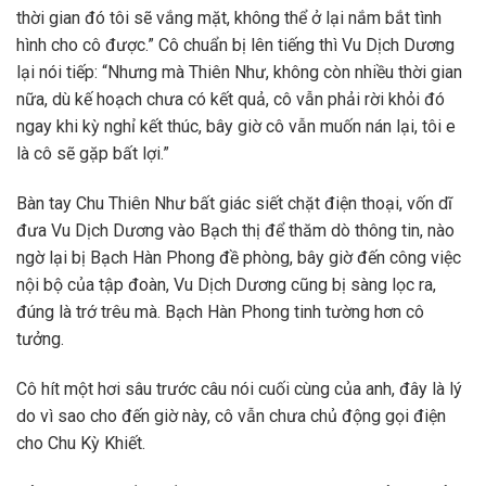
thời gian đó tôi sẽ vắng mặt, không thể ở lại nắm bắt tình
hình cho cô được.” Cô chuẩn bị lên tiếng thì Vu Dịch Dương
lại nói tiếp: “Nhưng mà Thiên Như, không còn nhiều thời gian
nữa, dù kế hoạch chưa có kết quả, cô vẫn phải rời khỏi đó
ngay khi kỳ nghỉ kết thúc, bây giờ cô vẫn muốn nán lại, tôi e
là cô sẽ gặp bất lợi.”
Bàn tay Chu Thiên Như bất giác siết chặt điện thoại, vốn dĩ
đưa Vu Dịch Dương vào Bạch thị để thăm dò thông tin, nào
ngờ lại bị Bạch Hàn Phong đề phòng, bây giờ đến công việc
nội bộ của tập đoàn, Vu Dịch Dương cũng bị sàng lọc ra,
đúng là trớ trêu mà. Bạch Hàn Phong tinh tường hơn cô
tưởng.
Cô hít một hơi sâu trước câu nói cuối cùng của anh, đây là lý
do vì sao cho đến giờ này, cô vẫn chưa chủ động gọi điện
cho Chu Kỳ Khiết.