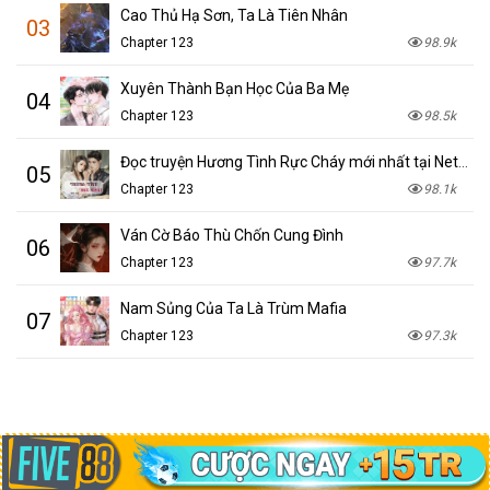
Cao Thủ Hạ Sơn, Ta Là Tiên Nhân
03
Chapter 123
98.9k
Xuyên Thành Bạn Học Của Ba Mẹ
04
Chapter 123
98.5k
Đọc truyện Hương Tình Rực Cháy mới nhất tại NetTruyen
05
Chapter 123
98.1k
Ván Cờ Báo Thù Chốn Cung Đình
06
Chapter 123
97.7k
Nam Sủng Của Ta Là Trùm Mafia
07
Chapter 123
97.3k