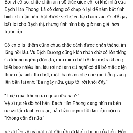
Bởi vì cô sợ, chắc chắn anh sẽ thúc giục cô rời khỏi nhà của
Bạch Hàn Phong. Là cô đang cố chấp ở lại để nắm bắt tình
hình, chỉ cần nắm bắt được sơ hở cô liền bám vào đó để gây
bất lợi cho Bạch thị, nhưng tình hình bây giờ nan giải hơn
trước rồi.
Cô có ở lại thêm cũng chưa chắc dành được phần thắng, im
lặng hồi lâu, Vu Dịch Dương cũng kiên nhẫn chờ cô lên tiếng.
Cô không ngừng đắn đo, môi mím chặt rồi lại mở ra không
biết bao nhiêu lần, lâu tới nỗi anh cứ nghĩ cô đã bỏ mặc điện
thoại của anh, thì chợt, một thanh âm nhẹ như gió bỗng vang
lên bên tai anh: “Ba ngày nữa, giúp tôi rời khỏi đây.”
“Thiếu gia…không ra ngoài nữa sao?”
Vệ sĩ rụt rè dò hỏi hắn. Bạch Hàn Phong đang nhìn ra bên
ngoài tấm kính vĩ ngạn, hắn trầm ngâm hồi lâu, rồi mới nói:
“Không cần đi nữa.”
Vệ sĩ liền vội vã gật gật đầu rồi rời khỏi phòng của hắn. Hắn