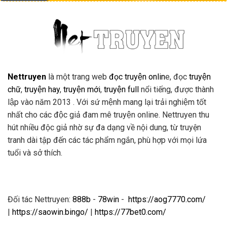
Nettruyen
là một trang web
đọc truyện onlin
e, đọc
truyện
chữ
,
truyện hay
,
truyện mới
,
truyện full
nổi tiếng, được thành
lập vào năm 2013 . Với sứ mệnh mang lại trải nghiệm tốt
nhất cho các độc giả đam mê truyện online. Nettruyen thu
hút nhiều độc giả nhờ sự đa dạng về nội dung, từ truyện
tranh dài tập đến các tác phẩm ngắn, phù hợp với mọi lứa
tuổi và sở thích.
Đối tác Nettruyen:
888b
-
78win
-
https://aog7770.com/
|
https://saowin.bingo/
|
https://77bet0.com/