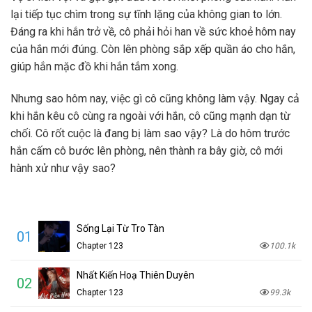
lại tiếp tục chìm trong sự tĩnh lặng của không gian to lớn.
Đáng ra khi hắn trở về, cô phải hỏi han về sức khoẻ hôm nay
của hắn mới đúng. Còn lên phòng sắp xếp quần áo cho hắn,
giúp hắn mặc đồ khi hắn tắm xong.
Nhưng sao hôm nay, việc gì cô cũng không làm vậy. Ngay cả
khi hắn kêu cô cùng ra ngoài với hắn, cô cũng mạnh dạn từ
chối. Cô rốt cuộc là đang bị làm sao vậy? Là do hôm trước
hắn cấm cô bước lên phòng, nên thành ra bây giờ, cô mới
hành xử như vậy sao?
Sống Lại Từ Tro Tàn
01
Chapter 123
100.1k
Nhất Kiến Hoạ Thiên Duyên
02
Chapter 123
99.3k