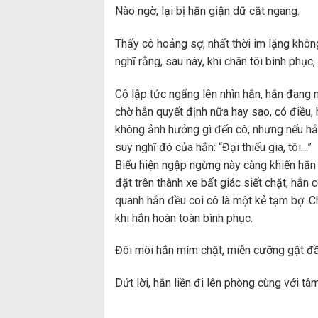
Nào ngờ, lại bị hắn giận dữ cắt ngang.
Thấy cô hoảng sợ, nhất thời im lặng không
nghĩ rằng, sau này, khi chân tôi bình phục
Cô lập tức ngẩng lên nhìn hắn, hắn đang n
chờ hắn quyết định nữa hay sao, có điều,
không ảnh hưởng gì đến cô, nhưng nếu hắn
suy nghĩ đó của hắn: “Đại thiếu gia, tôi…”
Biểu hiện ngập ngừng này càng khiến hắn 
đặt trên thành xe bất giác siết chặt, hắ
quanh hắn đều coi cô là một kẻ tạm bợ. Ch
khi hắn hoàn toàn bình phục.
Đôi môi hắn mím chặt, miễn cưỡng gật đầu
Dứt lời, hắn liền đi lên phòng cùng với tâm