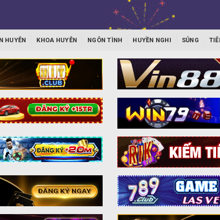
N HUYỄN
KHOA HUYỄN
NGÔN TÌNH
HUYỀN NGHI
SỦNG
TIÊ