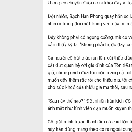
không có chuyện đuổi cô ra khỏi đây vì tộ
Đột nhiên, Bạch Hàn Phong quay hẳn xe lạ
nhìn rõ trong đôi mắt trong veo của cô mộ
Đây không phải cô ngông cuồng, mà cô vẫn
cảm thấy kỳ lạ: “Không phải trước đây, cô
Cả người cô bất giác run lên, cúi thấp đầ
cắt đứt quan hệ với gia đình của Tôn tiểu t
giả, nhưng ganh đua tới mức mang cả tính
muốn gây thêm rắc rối cho thiếu gia, tôi 
cho sức khoẻ của thiếu gia mà thôi, sau n
“Sau này thế nào?” Đột nhiên hắn kích độn
ánh mắt như hình viên đạn muốn xuyên th
Cô giật mình trước thanh âm có chút lớn ti
này hắn đừng mang theo cô ra ngoài cùng