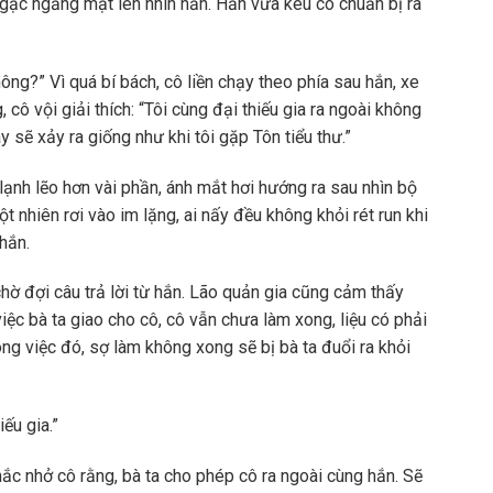
 ngạc ngẩng mặt lên nhìn hắn. Hắn vừa kêu cô chuẩn bị ra
hông?” Vì quá bí bách, cô liền chạy theo phía sau hắn, xe
, cô vội giải thích: “Tôi cùng đại thiếu gia ra ngoài không
 sẽ xảy ra giống như khi tôi gặp Tôn tiểu thư.”
lạnh lẽo hơn vài phần, ánh mắt hơi hướng ra sau nhìn bộ
t nhiên rơi vào im lặng, ai nấy đều không khỏi rét run khi
hắn.
hờ đợi câu trả lời từ hắn. Lão quản gia cũng cảm thấy
iệc bà ta giao cho cô, cô vẫn chưa làm xong, liệu có phải
ng việc đó, sợ làm không xong sẽ bị bà ta đuổi ra khỏi
ếu gia.”
nhắc nhở cô rằng, bà ta cho phép cô ra ngoài cùng hắn. Sẽ