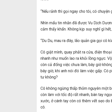
“Nếu rảnh thì gọi ngay cho tôi, có chuyện 
Nhìn mẩu tin nhắn đã được Vu Dịch Dương
cảm thấy khẩn. Không kịp suy nghĩ gì hết, 
“Du Du, mau ra đây, lão quản gia gọi cô kì
Cô giật mình, quay phắt ra cửa, điện thoạ
nhanh như muốn lao ra khỏi lồng ngực. Vội
còn cả đống việc chưa làm, bây giờ không
bây giờ, khi anh nói đó làm việc gấp. Có 
tư không?
Cô không ngừng thấp thỏm nguyên một buổi
còn làm với tốc độ rất nhanh, bàn tay ngọ
xước, ở cánh tay còn có thêm vết sẹo do 
cô.