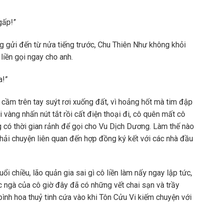
gấp!”
 gửi đến từ nửa tiếng trước, Chu Thiên Như không khỏi
liền gọi ngay cho anh.
a!”
i cầm trên tay suýt rơi xuống đất, vì hoảng hốt mà tim đập
 vàng nhấn nút tắt rồi cất điện thoại đi, cô quên mất cô
 có thời gian rảnh để gọi cho Vu Dịch Dương. Làm thế nào
phải chuyện liên quan đến hợp đồng ký kết với các nhà đầu
 chiều, lão quản gia sai gì cô liền làm nấy ngay lập tức,
c ngà của cô giờ đây đã có những vết chai sạn và trầy
bình hoa thuỷ tinh cứa vào khi Tôn Cửu Vi kiếm chuyện với