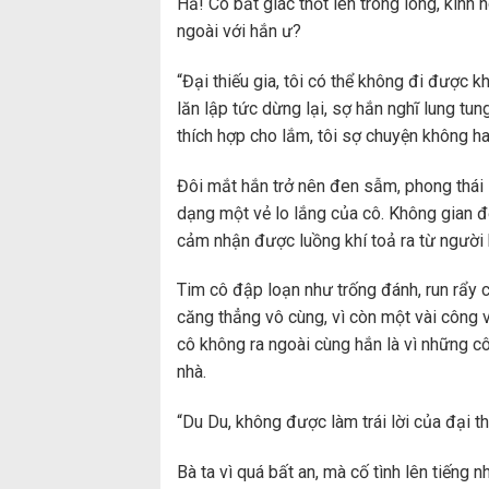
Hả! Cô bất giác thốt lên trong lòng, kinh
ngoài với hắn ư?
“Đại thiếu gia, tôi có thể không đi được k
lăn lập tức dừng lại, sợ hắn nghĩ lung tung
thích hợp cho lắm, tôi sợ chuyện không hay
Đôi mắt hắn trở nên đen sẫm, phong thái 
dạng một vẻ lo lắng của cô. Không gian độ
cảm nhận được luồng khí toả ra từ người 
Tim cô đập loạn như trống đánh, run rẩy c
căng thẳng vô cùng, vì còn một vài công v
cô không ra ngoài cùng hắn là vì những cô
nhà.
“Du Du, không được làm trái lời của đại thi
Bà ta vì quá bất an, mà cố tình lên tiếng 