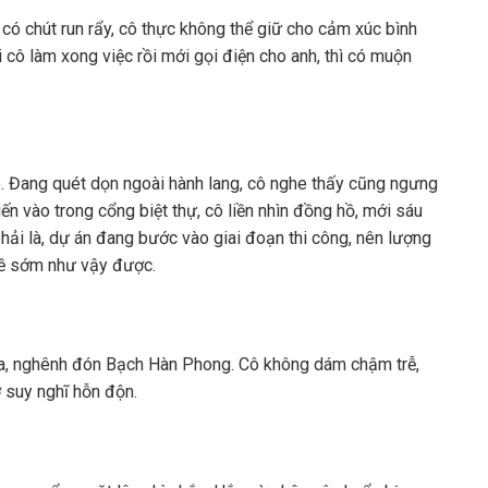
có chút run rẩy, cô thực không thể giữ cho cảm xúc bình
i cô làm xong việc rồi mới gọi điện cho anh, thì có muộn
o. Đang quét dọn ngoài hành lang, cô nghe thấy cũng ngưng
iến vào trong cổng biệt thự, cô liền nhìn đồng hồ, mới sáu
hải là, dự án đang bước vào giai đoạn thi công, nên lượng
về sớm như vậy được.
cửa, nghênh đón Bạch Hàn Phong. Cô không dám chậm trễ,
 suy nghĩ hỗn độn.