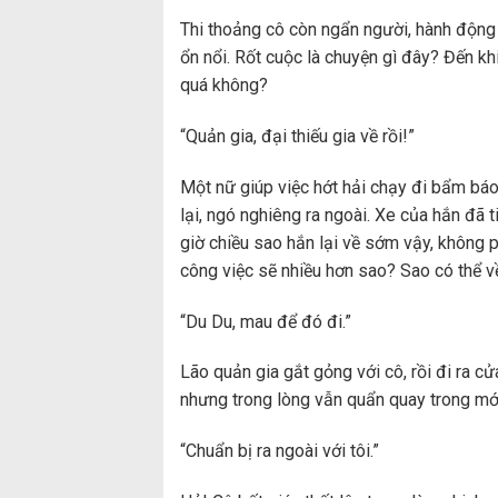
Thi thoảng cô còn ngẩn người, hành động 
ổn nổi. Rốt cuộc là chuyện gì đây? Đến kh
quá không?
“Quản gia, đại thiếu gia về rồi!”
Một nữ giúp việc hớt hải chạy đi bẩm bá
lại, ngó nghiêng ra ngoài. Xe của hắn đã t
giờ chiều sao hắn lại về sớm vậy, không p
công việc sẽ nhiều hơn sao? Sao có thể 
“Du Du, mau để đó đi.”
Lão quản gia gắt gỏng với cô, rồi đi ra 
nhưng trong lòng vẫn quẩn quay trong mớ
“Chuẩn bị ra ngoài với tôi.”