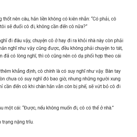
 thốt nên câu, hắn liền không có kiên nhẫn: “Có phải, cô
, tôi sẽ đuổi cô đi, không cần đến cô nữa?”
ghĩ đi đâu vậy, chuyện cô ở hay đi ra khỏi nhà này còn phải
 hắn nghĩ như vậy cũng được, đều không phải chuyện to tát,
 đã có lòng nghĩ, thì cô cũng nên có dạ phối hợp theo cái
thêm khẳng định, cô chính là có suy nghĩ như vậy. Bàn tay
n còn chưa có suy nghĩ đó bao giờ, nhưng những người xung
ỉ cần đến cô khi chân hắn vẫn còn bị phế, sẽ vứt bỏ cô đi
 một cái: “Được, nếu không muốn đi, cô có thể ở nhà.”
 trạng nặng trĩu.