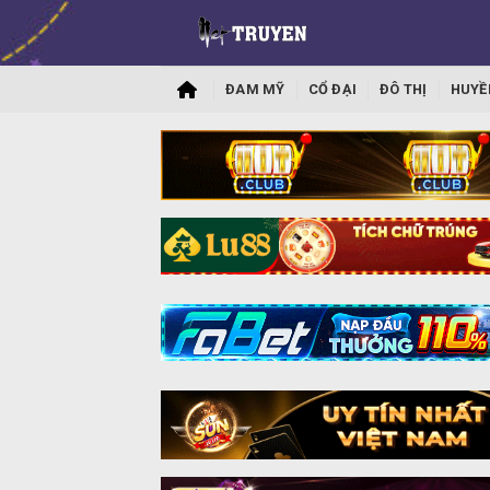
ĐAM MỸ
CỔ ĐẠI
ĐÔ THỊ
HUYỀ