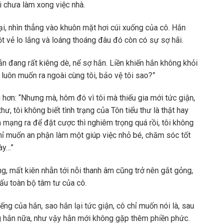
i chưa làm xong việc nhà.
i, nhìn thẳng vào khuôn mặt hơi cúi xuống của cô. Hắn
t vẻ lo lắng và loáng thoáng đâu đó còn có sự sợ hãi.
 đang rất kiêng dè, nể sợ hắn. Liền khiến hắn không khỏi
 luôn muốn ra ngoài cùng tôi, bảo vệ tôi sao?”
u hơn: “Nhưng mà, hôm đó vì tôi mà thiếu gia mới tức giận,
hư, tôi không biết tình trạng của Tôn tiểu thư là thật hay
 mạng ra để đặt cược thì nghiêm trọng quá rồi, tôi không
chỉ muốn an phận làm một giúp việc nhỏ bé, chăm sóc tốt
ày…”
g, mất kiên nhẫn tới nỗi thanh âm cũng trở nên gắt gỏng,
ấu toàn bộ tâm tư của cô.
ếng của hắn, sao hắn lại tức giận, cô chỉ muốn nói là, sau
 hắn nữa, như vậy hắn mới không gặp thêm phiền phức.