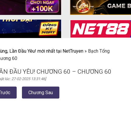
ùng, Lần Đầu Yêu! mới nhất tại NetTruyen
»
Bạch Tổng
hương 60
ẦN ĐẦU YÊU! CHƯƠNG 60 – CHƯƠNG 60
ật lúc: 27-02-2025 13:31:46]
Trước
Chương Sau