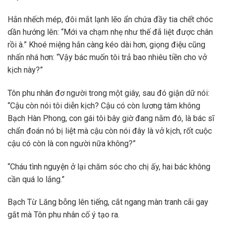
Hắn nhếch mép, đôi mắt lạnh lẽo ẩn chứa đầy tia chết chóc
dần hướng lên: “Mới va chạm nhẹ như thế đã liệt được chân
rồi à.” Khoé miệng hắn càng kéo dài hơn, giọng điệu cũng
nhấn nhá hơn: “Vậy bác muốn tôi trả bao nhiêu tiền cho vở
kịch này?”
Tôn phu nhân đơ người trong một giây, sau đó giận dữ nói:
“Cậu còn nói tôi diễn kịch? Cậu có còn lương tâm không
Bạch Hàn Phong, con gái tôi bây giờ đang nằm đó, là bác sĩ
chẩn đoán nó bị liệt mà cậu còn nói đây là vở kịch, rốt cuộc
cậu có còn là con người nữa không?”
“Cháu tình nguyện ở lại chăm sóc cho chị ấy, hai bác không
cần quá lo lắng.”
Bạch Từ Lăng bỗng lên tiếng, cắt ngang màn tranh cãi gay
gắt mà Tôn phu nhân cố ý tạo ra.