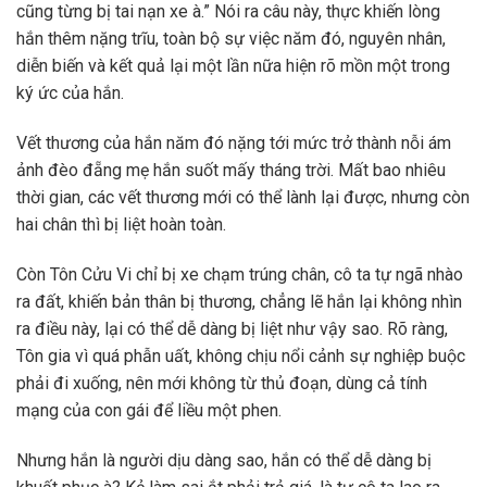
cũng từng bị tai nạn xe à.” Nói ra câu này, thực khiến lòng
hắn thêm nặng trĩu, toàn bộ sự việc năm đó, nguyên nhân,
diễn biến và kết quả lại một lần nữa hiện rõ mồn một trong
ký ức của hắn.
Vết thương của hắn năm đó nặng tới mức trở thành nỗi ám
ảnh đèo đẵng mẹ hắn suốt mấy tháng trời. Mất bao nhiêu
thời gian, các vết thương mới có thể lành lại được, nhưng còn
hai chân thì bị liệt hoàn toàn.
Còn Tôn Cửu Vi chỉ bị xe chạm trúng chân, cô ta tự ngã nhào
ra đất, khiến bản thân bị thương, chẳng lẽ hắn lại không nhìn
ra điều này, lại có thể dễ dàng bị liệt như vậy sao. Rõ ràng,
Tôn gia vì quá phẫn uất, không chịu nổi cảnh sự nghiệp buộc
phải đi xuống, nên mới không từ thủ đoạn, dùng cả tính
mạng của con gái để liều một phen.
Nhưng hắn là người dịu dàng sao, hắn có thể dễ dàng bị