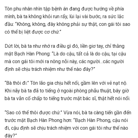
Tôn phu nhân nhìn tập bệnh án đang được hướng về phía
mình, bà ta không khỏi run rẩy, lùi lại vài bước, ra sức lắc
đầu: “Không, không, đây không phải sự thật, con gái tôi sao
có thể bị liệt được cơ chứ.”
Dứt lời, bà ta như nhớ ra điều gì đó, liền giơ tay, chỉ thằng
mặt Bạch Hàn Phong: “Là do cậu, tất cả là do cậu, tại cậu
mà con gái tôi mới ra nông nỗi này, các người…các người
định sẽ chịu trách nhiệm như thế nào đây?”
“Bà thôi đi.” Tôn lão gia chịu hết nổi, gầm lên với vẻ nạt nộ.
Khi nãy bà ta đã to tiếng ở ngoài phòng phẫu thuật, bây giờ
bà ta vẫn cố chấp to tiếng trước mặt bác sĩ, thật hết nói nổi.
“Sao có thể thôi được chứ.” Vừa nói, bà ta càng tiến gần đến
trước mặt Bạch Hàn Phong hơn: “Bạch Hàn Phong, cậu nói
đi, cậu định sẽ chịu trách nhiệm với con gái tôi như thế nào
đây?”