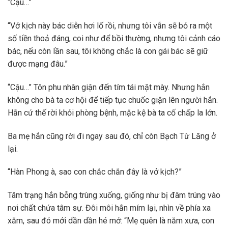
“Cậu…”
“Vở kịch này bác diễn hơi lố rồi, nhưng tôi vẫn sẽ bỏ ra một
số tiền thoả đáng, coi như để bồi thường, nhưng tôi cảnh cáo
bác, nếu còn lần sau, tôi không chắc là con gái bác sẽ giữ
được mạng đâu.”
“Cậu…” Tôn phu nhân giận đến tím tái mặt mày. Nhưng hắn
không cho bà ta cơ hội để tiếp tục chuốc giận lên người hắn.
Hắn cứ thế rời khỏi phòng bệnh, mặc kệ bà ta cố chấp la lớn.
Ba mẹ hắn cũng rời đi ngay sau đó, chỉ còn Bạch Từ Lăng ở
lại.
“Hàn Phong à, sao con chắc chắn đây là vở kịch?”
Tâm trạng hắn bỗng trùng xuống, giống như bị đâm trúng vào
nơi chất chứa tâm sự. Đôi môi hắn mím lại, nhìn về phía xa
xăm, sau đó mới dần dần hé mở: “Mẹ quên là năm xưa, con