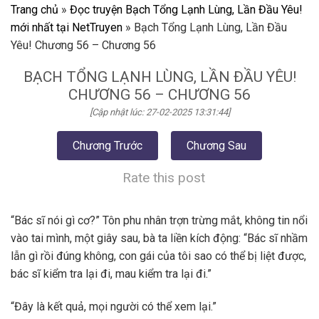
Trang chủ
»
Đọc truyện Bạch Tổng Lạnh Lùng, Lần Đầu Yêu!
mới nhất tại NetTruyen
»
Bạch Tổng Lạnh Lùng, Lần Đầu
Yêu! Chương 56 – Chương 56
BẠCH TỔNG LẠNH LÙNG, LẦN ĐẦU YÊU!
CHƯƠNG 56 – CHƯƠNG 56
[Cập nhật lúc: 27-02-2025 13:31:44]
Chương Trước
Chương Sau
Rate this post
“Bác sĩ nói gì cơ?” Tôn phu nhân trợn trừng mắt, không tin nổi
vào tai mình, một giây sau, bà ta liền kích động: “Bác sĩ nhầm
lẫn gì rồi đúng không, con gái của tôi sao có thể bị liệt được,
bác sĩ kiểm tra lại đi, mau kiểm tra lại đi.”
“Đây là kết quả, mọi người có thể xem lại.”