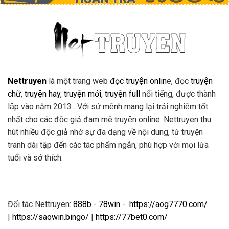
Nettruyen
là một trang web
đọc truyện onlin
e, đọc
truyện
chữ
,
truyện hay
,
truyện mới
,
truyện full
nổi tiếng, được thành
lập vào năm 2013 . Với sứ mệnh mang lại trải nghiệm tốt
nhất cho các độc giả đam mê truyện online. Nettruyen thu
hút nhiều độc giả nhờ sự đa dạng về nội dung, từ truyện
tranh dài tập đến các tác phẩm ngắn, phù hợp với mọi lứa
tuổi và sở thích.
Đối tác Nettruyen:
888b
-
78win
-
https://aog7770.com/
|
https://saowin.bingo/
|
https://77bet0.com/