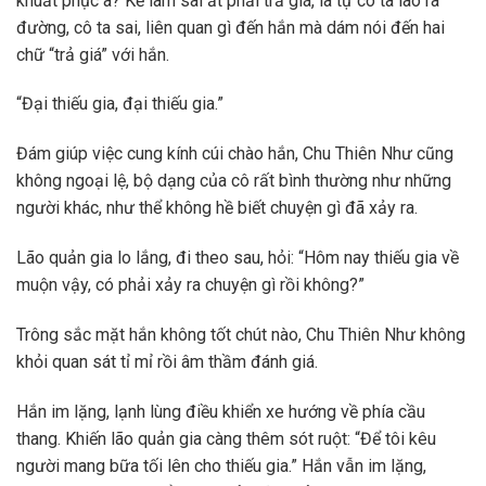
khuất phục à? Kẻ làm sai ắt phải trả giá, là tự cô ta lao ra
đường, cô ta sai, liên quan gì đến hắn mà dám nói đến hai
chữ “trả giá” với hắn.
“Đại thiếu gia, đại thiếu gia.”
Đám giúp việc cung kính cúi chào hắn, Chu Thiên Như cũng
không ngoại lệ, bộ dạng của cô rất bình thường như những
người khác, như thể không hề biết chuyện gì đã xảy ra.
Lão quản gia lo lắng, đi theo sau, hỏi: “Hôm nay thiếu gia về
muộn vậy, có phải xảy ra chuyện gì rồi không?”
Trông sắc mặt hắn không tốt chút nào, Chu Thiên Như không
khỏi quan sát tỉ mỉ rồi âm thầm đánh giá.
Hắn im lặng, lạnh lùng điều khiển xe hướng về phía cầu
thang. Khiến lão quản gia càng thêm sót ruột: “Để tôi kêu
người mang bữa tối lên cho thiếu gia.” Hắn vẫn im lặng,