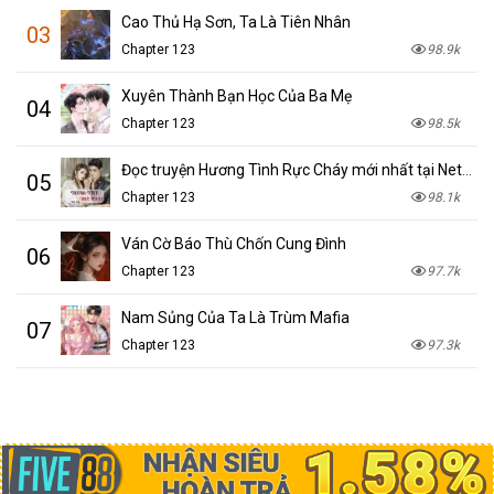
Cao Thủ Hạ Sơn, Ta Là Tiên Nhân
03
Chapter 123
98.9k
Xuyên Thành Bạn Học Của Ba Mẹ
04
Chapter 123
98.5k
Đọc truyện Hương Tình Rực Cháy mới nhất tại NetTruyen
05
Chapter 123
98.1k
Ván Cờ Báo Thù Chốn Cung Đình
06
Chapter 123
97.7k
Nam Sủng Của Ta Là Trùm Mafia
07
Chapter 123
97.3k