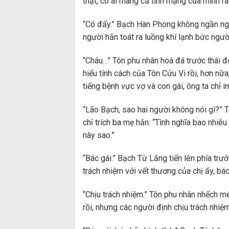
thật, có ai mang cả tính mạng của mình ra
“Có đấy.” Bạch Hàn Phong không ngần ngại
người hắn toát ra luồng khí lạnh bức người
“Cháu…” Tôn phu nhân hoá đá trước thái đ
hiểu tính cách của Tôn Cửu Vi rồi, hơn nữ
tiếng bệnh vực vợ và con gái, ông ta chỉ
“Lão Bạch, sao hai người không nói gì?” T
chỉ trích ba mẹ hắn: “Tình nghĩa bao nhiêu
này sao.”
“Bác gái.” Bạch Từ Lăng tiến lên phía trư
trách nhiệm với vết thương của chị ấy, bá
“Chịu trách nhiệm.” Tôn phu nhân nhếch mé
rồi, nhưng các người định chịu trách nhiệ