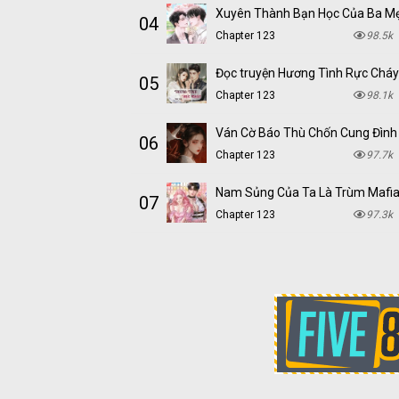
Xuyên Thành Bạn Học Của Ba M
04
Chapter 123
98.5k
05
Chapter 123
98.1k
Ván Cờ Báo Thù Chốn Cung Đình
06
Chapter 123
97.7k
Nam Sủng Của Ta Là Trùm Mafi
07
Chapter 123
97.3k