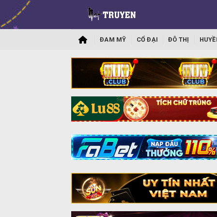
ĐAM MỸ
CỔ ĐẠI
ĐÔ THỊ
HUYỀ