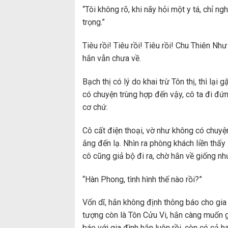
“Tôi không rõ, khi nãy hỏi một y tá, chỉ n
trọng.”
Tiêu rồi! Tiêu rồi! Tiêu rồi! Chu Thiên Nh
hắn vẫn chưa về.
Bạch thị có lý do khai trừ Tôn thị, thì lại
có chuyện trùng hợp đến vậy, cô ta đi đ
cơ chứ.
Cô cất điện thoại, vờ như không có chuyệ
ắng đến lạ. Nhìn ra phòng khách liền th
cô cũng giả bộ đi ra, chờ hắn về giống n
“Hàn Phong, tình hình thế nào rồi?”
Vốn dĩ, hắn không định thông báo cho gia 
tượng còn là Tôn Cửu Vi, hắn càng muốn gi
báo với gia đình hắn luôn rồi, còn có cả h