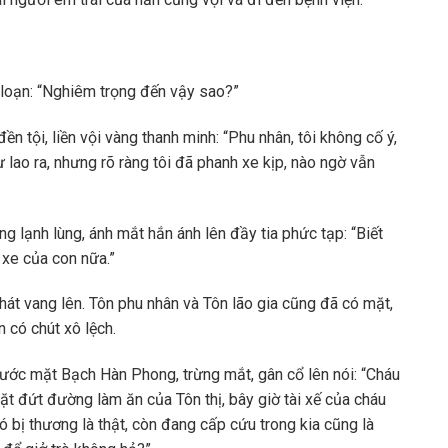
loạn: “Nghiêm trọng đến vậy sao?”
n tội, liền vội vàng thanh minh: “Phu nhân, tôi không cố ý,
ư lao ra, nhưng rõ ràng tôi đã phanh xe kịp, nào ngờ vẫn
 lạnh lùng, ánh mắt hắn ánh lên đầy tia phức tạp: “Biết
ì xe của con nữa.”
chát vang lên. Tôn phu nhân và Tôn lão gia cũng đã có mặt,
n có chút xô lệch.
ước mặt Bạch Hàn Phong, trừng mắt, gân cổ lên nói: “Cháu
hặt đứt đường làm ăn của Tôn thị, bây giờ tài xế của cháu
 bị thương là thật, còn đang cấp cứu trong kia cũng là