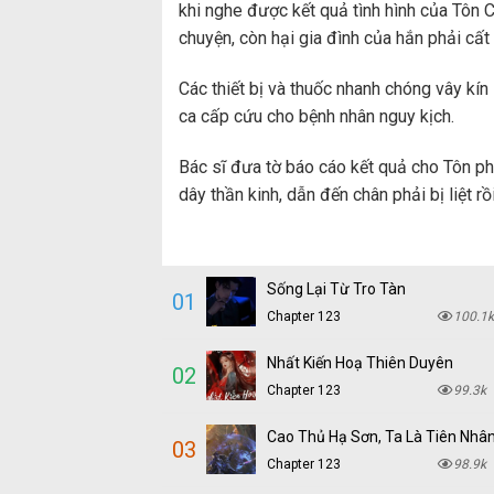
khi nghe được kết quả tình hình của Tôn C
chuyện, còn hại gia đình của hắn phải cấ
Các thiết bị và thuốc nhanh chóng vây kí
ca cấp cứu cho bệnh nhân nguy kịch.
Bác sĩ đưa tờ báo cáo kết quả cho Tôn phu
dây thần kinh, dẫn đến chân phải bị liệt rồi
Sống Lại Từ Tro Tàn
01
Chapter 123
100.1k
Nhất Kiến Hoạ Thiên Duyên
02
Chapter 123
99.3k
Cao Thủ Hạ Sơn, Ta Là Tiên Nhâ
03
Chapter 123
98.9k