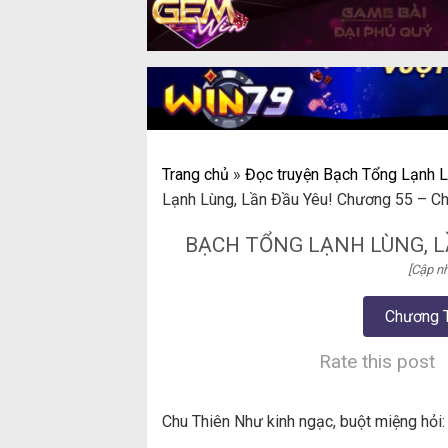
Trang chủ
»
Đọc truyện Bạch Tổng Lạnh L
Lạnh Lùng, Lần Đầu Yêu! Chương 55 – C
BẠCH TỔNG LẠNH LÙNG, L
[Cập nh
Chương 
Rate this post
Chu Thiên Như kinh ngạc, buột miệng hỏi: