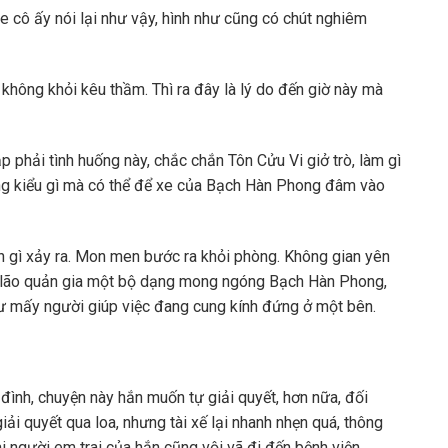
ghe cô ấy nói lại như vậy, hình như cũng có chút nghiêm
ư không khỏi kêu thầm. Thì ra đây là lý do đến giờ này mà
 gặp phải tình huống này, chắc chắn Tôn Cửu Vi giở trò, làm gì
ứng kiểu gì mà có thể để xe của Bạch Hàn Phong đâm vào
n gì xảy ra. Mon men bước ra khỏi phòng. Không gian yên
ấy lão quản gia một bộ dạng mong ngóng Bạch Hàn Phong,
hư mấy người giúp việc đang cung kính đứng ở một bên.
đình, chuyện này hắn muốn tự giải quyết, hơn nữa, đối
ải quyết qua loa, nhưng tài xế lại nhanh nhẹn quá, thông
ai người em trai của hắn cũng vội vã đi đến bệnh viện.