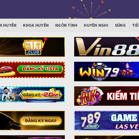
N HUYỄN
KHOA HUYỄN
NGÔN TÌNH
HUYỀN NGHI
SỦNG
TIÊ