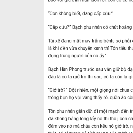
“Con không biết, đang cấp cứu.”
“Cấp cứu?” Bạch phu nhân có chút hoảng 
Tài xế đang mặt mày trắng bệnh, sợ phải đề
là khi đèn vừa chuyển xanh thì Tôn tiểu th
đụng trúng người của cô ấy.”
Bạch Hàn Phong trước sau vẫn giữ bộ dạng
đâu là cô ta giở trò thì sao, cô ta còn lạ g
“Giở trò?” Đột nhiên, một giọng nói chua 
trông bọn họ vội vàng thấy rõ, quần áo cò
Tôn phu nhân giận dữ, đi một mạch đến tr
đã không bằng lòng lấy nó thì thôi, còn c
đâm vào nó mà cháu còn kêu nó giở trò, nó