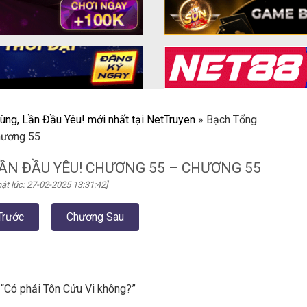
ùng, Lần Đầu Yêu! mới nhất tại NetTruyen
»
Bạch Tổng
hương 55
ẦN ĐẦU YÊU! CHƯƠNG 55 – CHƯƠNG 55
ật lúc: 27-02-2025 13:31:42]
Trước
Chương Sau
 “Có phải Tôn Cửu Vi không?”