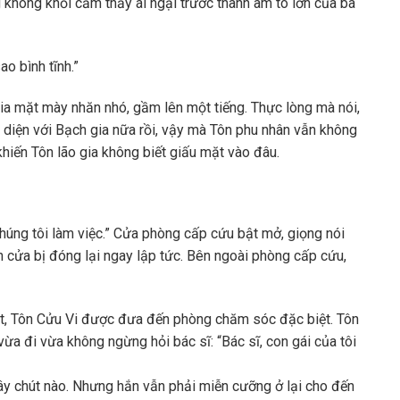
g không khỏi cảm thấy ái ngại trước thanh âm to lớn của bà
ao bình tĩnh.”
o gia mặt mày nhăn nhó, gầm lên một tiếng. Thực lòng mà nói,
diện với Bạch gia nữa rồi, vậy mà Tôn phu nhân vẫn không
t khiến Tôn lão gia không biết giấu mặt vào đâu.
 chúng tôi làm việc.” Cửa phòng cấp cứu bật mở, giọng nói
nh cửa bị đóng lại ngay lập tức. Bên ngoài phòng cấp cứu,
ật, Tôn Cửu Vi được đưa đến phòng chăm sóc đặc biệt. Tôn
ừa đi vừa không ngừng hỏi bác sĩ: “Bác sĩ, con gái của tôi
y chút nào. Nhưng hắn vẫn phải miễn cưỡng ở lại cho đến