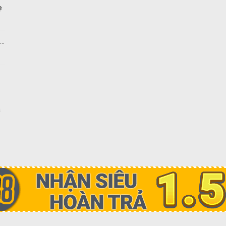
ẹ
Đọc truyện Hương Tình Rực Cháy mới nhất tại NetTruyen
a