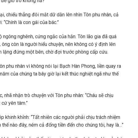
 để giở trò không hả?”
, chiếu thẳng đôi mắt dữ dằn lên nhìn Tôn phu nhân, cả
: “Chính là con gái của bác.”
ộ ngông nghênh, cứng ngắc của hắn. Tôn lão gia đã quá
a, ông còn là người hiểu chuyện, nên không có ý định lên
 im lặng đứng một bên, chờ đợi trước phòng cấp cứu.
ôn phu nhân vì không nói lại Bạch Hàn Phong, liền quay ra
 năm của chúng ta bây giờ lại kết thúc nghiệt ngã như thế
ớc, nhã nhặn trò chuyện với Tôn phu nhân: “Cháu sẽ chịu
c cứ yên tâm.”
p khinh khỉnh: “Tất nhiên các người phải chịu trách nhiệm
m thế nào đây, ném cả đống tiền đến cho chúng tôi, hay là…”