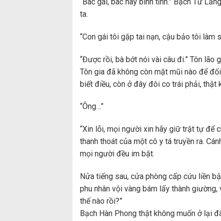
“Bác gái, bác hãy bình tĩnh.” Bạch Từ Lăn
ta.
“Con gái tôi gặp tai nạn, cậu bảo tôi làm s
“Được rồi, bà bớt nói vài câu đi.” Tôn lã
Tôn gia đã không còn mặt mũi nào để đối 
biết điều, còn ở đây đôi co trái phải, thậ
“Ông…”
“Xin lỗi, mọi người xin hãy giữ trật tự để
thanh thoát của một cô y tá truyền ra. Cá
mọi người đều im bặt.
Nửa tiếng sau, cửa phòng cấp cứu liền b
phu nhân vội vàng bám lấy thành giường, v
thế nào rồi?”
Bạch Hàn Phong thật không muốn ở lại đâ