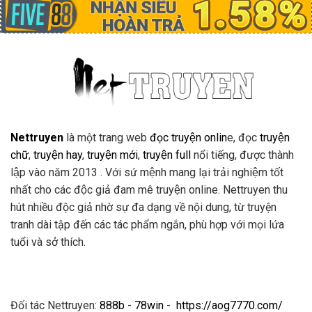
Nettruyen
là một trang web
đọc truyện onlin
e, đọc
truyện
chữ
,
truyện hay
,
truyện mới
,
truyện full
nổi tiếng, được thành
lập vào năm 2013 . Với sứ mệnh mang lại trải nghiệm tốt
nhất cho các độc giả đam mê truyện online. Nettruyen thu
hút nhiều độc giả nhờ sự đa dạng về nội dung, từ truyện
tranh dài tập đến các tác phẩm ngắn, phù hợp với mọi lứa
tuổi và sở thích.
Đối tác Nettruyen:
888b
-
78win
-
https://aog7770.com/