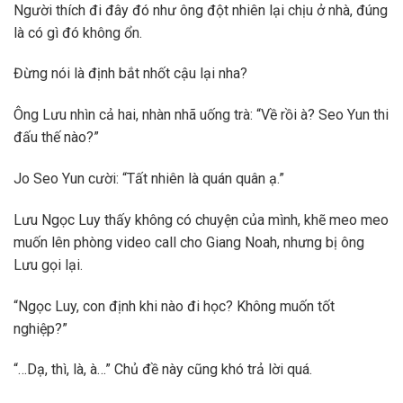
Người thích đi đây đó như ông đột nhiên lại chịu ở nhà, đúng
là có gì đó không ổn.
Đừng nói là định bắt nhốt cậu lại nha?
Ông Lưu nhìn cả hai, nhàn nhã uống trà: “Về rồi à? Seo Yun thi
đấu thế nào?”
Jo Seo Yun cười: “Tất nhiên là quán quân ạ.”
Lưu Ngọc Luy thấy không có chuyện của mình, khẽ meo meo
muốn lên phòng video call cho Giang Noah, nhưng bị ông
Lưu gọi lại.
“Ngọc Luy, con định khi nào đi học? Không muốn tốt
nghiệp?”
“…Dạ, thì, là, à…” Chủ đề này cũng khó trả lời quá.