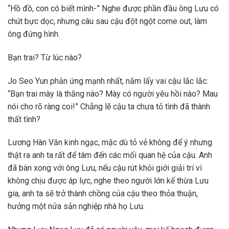
“Hồ đồ, con có biết mình-” Nghe được phần đầu ông Lưu có
chút bực dọc, nhưng câu sau cậu đột ngột come out, làm
ông đứng hình.
Bạn trai? Từ lúc nào?
Jo Seo Yun phản ứng mạnh nhất, nắm lấy vai cậu lắc lắc:
“Bạn trai mày là thằng nào? Mày có người yêu hồi nào? Mau
nói cho rõ ràng coi!” Chẳng lẽ cậu ta chưa tỏ tình đã thành
thất tình?
Lương Hàn Văn kinh ngạc, mặc dù tỏ vẻ không để ý nhưng
thật ra anh ta rất để tâm đến các mối quan hệ của cậu. Anh
đã bàn xong với ông Lưu, nếu cậu rút khỏi giới giải trí vì
không chịu được áp lực, nghe theo người lớn kế thừa Lưu
gia, anh ta sẽ trở thành chồng của cậu theo thỏa thuận,
hưởng một nửa sản nghiệp nhà họ Lưu.