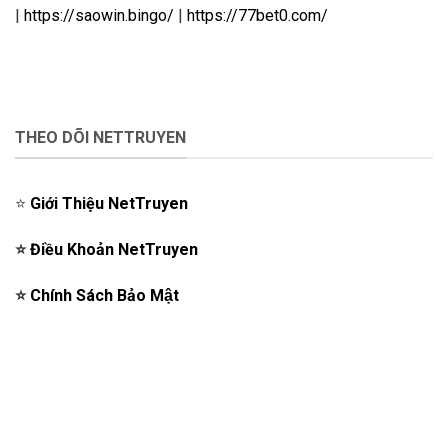
|
https://saowin.bingo/
|
https://77bet0.com/
THEO DÕI NETTRUYEN
⭐️
Giới Thiệu NetTruyen
⭐️
Điều Khoản NetTruyen
⭐️
Chính Sách Bảo Mật