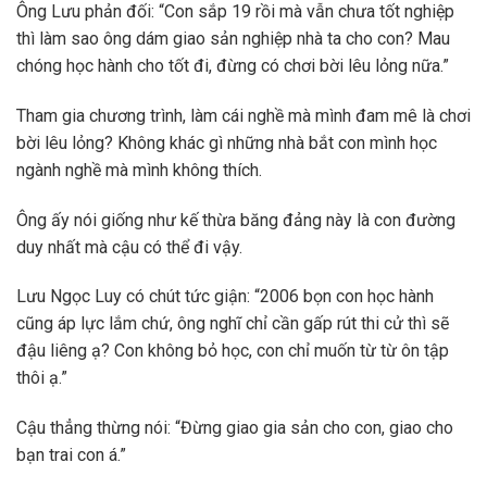
Ông Lưu phản đối: “Con sắp 19 rồi mà vẫn chưa tốt nghiệp
thì làm sao ông dám giao sản nghiệp nhà ta cho con? Mau
chóng học hành cho tốt đi, đừng có chơi bời lêu lỏng nữa.”
Tham gia chương trình, làm cái nghề mà mình đam mê là chơi
bời lêu lỏng? Không khác gì những nhà bắt con mình học
ngành nghề mà mình không thích.
Ông ấy nói giống như kế thừa băng đảng này là con đường
duy nhất mà cậu có thể đi vậy.
Lưu Ngọc Luy có chút tức giận: “2006 bọn con học hành
cũng áp lực lắm chứ, ông nghĩ chỉ cần gấp rút thi cử thì sẽ
đậu liêng ạ? Con không bỏ học, con chỉ muốn từ từ ôn tập
thôi ạ.”
Cậu thẳng thừng nói: “Đừng giao gia sản cho con, giao cho
bạn trai con á.”