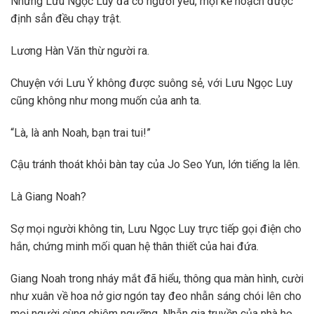
Nhưng Lưu Ngọc Luy đã có người yêu, mọi kế hoạch được
định sẳn đều chạy trật.
Lương Hàn Văn thừ người ra.
Chuyện với Lưu Ý không được suông sẻ, với Lưu Ngọc Luy
cũng không như mong muốn của anh ta.
“Là, là anh Noah, bạn trai tui!”
Cậu tránh thoát khỏi bàn tay của Jo Seo Yun, lớn tiếng la lên.
Là Giang Noah?
Sợ mọi người không tin, Lưu Ngọc Luy trực tiếp gọi điện cho
hắn, chứng minh mối quan hệ thân thiết của hai đứa.
Giang Noah trong nháy mắt đã hiểu, thông qua màn hình, cười
như xuân về hoa nở giơ ngón tay đeo nhẫn sáng chói lên cho
mọi người cùng chiêm ngưỡng. Nhẫn gia truyền của nhà họ