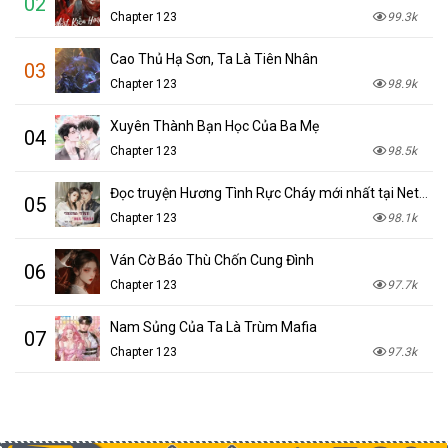
02
Chapter 123
99.3k
Cao Thủ Hạ Sơn, Ta Là Tiên Nhân
03
Chapter 123
98.9k
Xuyên Thành Bạn Học Của Ba Mẹ
04
Chapter 123
98.5k
Đọc truyện Hương Tình Rực Cháy mới nhất tại NetTruyen
05
Chapter 123
98.1k
Ván Cờ Báo Thù Chốn Cung Đình
06
Chapter 123
97.7k
Nam Sủng Của Ta Là Trùm Mafia
07
Chapter 123
97.3k