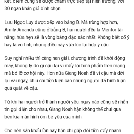
kết, điểm cũng sẽ được chấm trực tiếp tại hiện trường, với
30 ngàn khán giả bình chọn.
Lưu Ngọc Luy được xếp vào bảng B. Mà trùng hợp hơn,
Amily Amanda cũng ở bảng B, hai người đều là Mentor tài
năng, hứa hẹn sẽ là vòng bảng đặc sắc nhất. Không biết cố ý
hay là vô tình, nhưng điều này vừa lúc lại hợp ý cậu.
Suy nghĩ nhiều thì càng nan giải, chương trình đã khởi động
máy, không lý do gì cậu lại vì mấy lời bình phẩm trên mạng
mà bỏ lỡ cơ hội này. Hơn nữa Giang Noah đã vì cậu mà dời
lại vài ngày, chịu chi tiền kiện cáo những người đã bình luận
quá quắt về cậu.
Từ khi hai người trở thành người yêu, ngày nào cũng sẽ nhắn
tin gọi điện cho nhau, Giang Noah hận không thể chui qua
bên kia màn hình ôm bé yêu của mình.
Cho nên sân khấu lần này hắn chi gấp đôi tiền đẩy nhanh