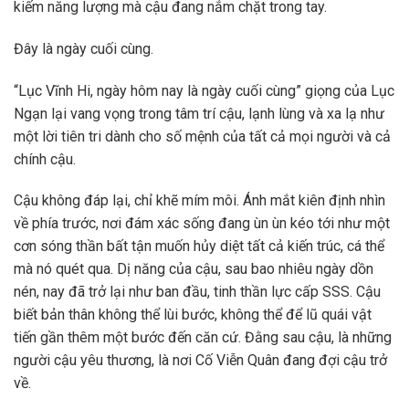
kiếm năng lượng mà cậu đang nắm chặt trong tay.
Đây là ngày cuối cùng.
“Lục Vĩnh Hi, ngày hôm nay là ngày cuối cùng” giọng của Lục
Ngạn lại vang vọng trong tâm trí cậu, lạnh lùng và xa lạ như
một lời tiên tri dành cho số mệnh của tất cả mọi người và cả
chính cậu.
Cậu không đáp lại, chỉ khẽ mím môi. Ánh mắt kiên định nhìn
về phía trước, nơi đám xác sống đang ùn ùn kéo tới như một
cơn sóng thần bất tận muốn hủy diệt tất cả kiến trúc, cá thể
mà nó quét qua. Dị năng của cậu, sau bao nhiêu ngày dồn
nén, nay đã trở lại như ban đầu, tinh thần lực cấp SSS. Cậu
biết bản thân không thể lùi bước, không thể để lũ quái vật
tiến gần thêm một bước đến căn cứ. Đằng sau cậu, là những
người cậu yêu thương, là nơi Cố Viễn Quân đang đợi cậu trở
về.