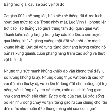
Bằng mọi giá, cậu sẽ bảo vệ nơi đó.
Cơ giáp 001 khẽ rung lên, báo hiệu hệ thống đã được kích
hoạt đến mức tối đa. Trong nháy mắt, Lục Vĩnh Hi phóng lên
trời cao, lao thẳng vào giữa trung tâm đội quân quái vật.
Thanh kiếm năng lượng trong tay cậu lóe lên, chém xuyên
qua không khí và giáng xuống mặt đất với một sức mạnh
khủng khiếp. Đất đá vỡ tung, từng đợt năng lượng cuồng nộ
bắn ra xung quanh, cuốn phăng hàng trăm xác sống và thực
vật biến dị.
Nhưng thứ sức mạnh khủng khiếp đó vẫn không thể đẩy lui
số lượng khổng lồ ấy. Những động thực vật biến dị cao lớn
với đủ hình thù kỳ dị, vươn lên từ lòng đất như những cột trụ
sống, với những dây leo sắc bén, xoắn quanh không gian
như đang muốn siết chặt lấy cơ giáp của cậu. Lũ xác sống
bò lên như dòng chảy vô tận, tiếng gào rú của chúng chói tai
đến mức như muốn đào thủng màng nhĩ của con người.