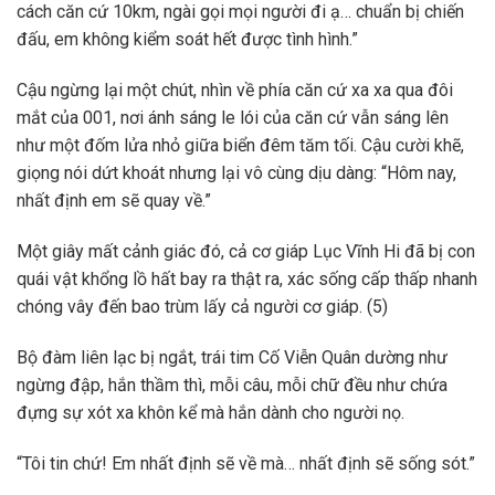
cách căn cứ 10km, ngài gọi mọi người đi ạ… chuẩn bị chiến
đấu, em không kiểm soát hết được tình hình.”
Cậu ngừng lại một chút, nhìn về phía căn cứ xa xa qua đôi
mắt của 001, nơi ánh sáng le lói của căn cứ vẫn sáng lên
như một đốm lửa nhỏ giữa biển đêm tăm tối. Cậu cười khẽ,
giọng nói dứt khoát nhưng lại vô cùng dịu dàng: “Hôm nay,
nhất định em sẽ quay về.”
Một giây mất cảnh giác đó, cả cơ giáp Lục Vĩnh Hi đã bị con
quái vật khổng lồ hất bay ra thật ra, xác sống cấp thấp nhanh
chóng vây đến bao trùm lấy cả người cơ giáp. (5)
Bộ đàm liên lạc bị ngắt, trái tim Cố Viễn Quân dường như
ngừng đập, hắn thầm thì, mỗi câu, mỗi chữ đều như chứa
đựng sự xót xa khôn kể mà hắn dành cho người nọ.
“Tôi tin chứ! Em nhất định sẽ về mà… nhất định sẽ sống sót.”