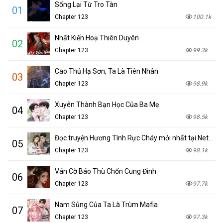
Sống Lại Từ Tro Tàn
01
Chapter 123
100.1k
Nhất Kiến Hoạ Thiên Duyên
02
Chapter 123
99.3k
Cao Thủ Hạ Sơn, Ta Là Tiên Nhân
03
Chapter 123
98.9k
Xuyên Thành Bạn Học Của Ba Mẹ
04
Chapter 123
98.5k
Đọc truyện Hương Tình Rực Cháy mới nhất tại NetTruyen
05
Chapter 123
98.1k
Ván Cờ Báo Thù Chốn Cung Đình
06
Chapter 123
97.7k
Nam Sủng Của Ta Là Trùm Mafia
07
Chapter 123
97.3k