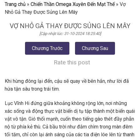
Trang chủ
»
Chiến Thần Omega Xuyên Đến Mạt Thế
»
Vợ
Nhỏ Gả Thay Được Sủng Lên Mây
VỢ NHỎ GẢ THAY ĐƯỢC SỦNG LÊN MÂY
[Cập nhật lúc: 31-10-2024 18:25:40]
Chương Trước
Chương Sau
Rate this post
Khi hừng đông lại đến, cậu sẽ quay về bên hắn, như lời đã
hứa tận sâu trong trái tim.
Lục Vĩnh Hi đứng giữa khoảng không rộng lớn, nơi những
xác sống và động thực vật biến dị tụ tập thành một biển quái
vật vô tận. Gió thổi mạnh, cuốn theo tiếng gào thét đầy phẫn
nộ từ phía kẻ thù. Cả bầu trời như đắm chìm trong màn đêm
tối tăm, chỉ còn lại ánh sáng của các tia điện lóe lên từ thanh