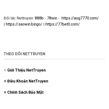
Đối tác Nettruyen:
888b
-
78win
-
https://aog7770.com/
|
https://saowin.bingo/
|
https://77bet0.com/
THEO DÕI NETTRUYEN
⭐️
Giới Thiệu NetTruyen
⭐️
Điều Khoản NetTruyen
⭐️
Chính Sách Bảo Mật