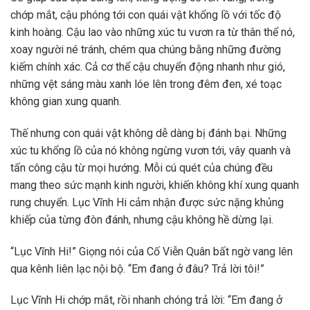
chớp mắt, cậu phóng tới con quái vật khổng lồ với tốc độ
kinh hoàng. Cậu lao vào những xúc tu vươn ra từ thân thể nó,
xoay người né tránh, chém qua chúng bằng những đường
kiếm chính xác. Cả cơ thể cậu chuyển động nhanh như gió,
những vệt sáng màu xanh lóe lên trong đêm đen, xé toạc
không gian xung quanh.
Thế nhưng con quái vật không dễ dàng bị đánh bại. Những
xúc tu khổng lồ của nó không ngừng vươn tới, vây quanh và
tấn công cậu từ mọi hướng. Mỗi cú quét của chúng đều
mang theo sức mạnh kinh người, khiến không khí xung quanh
rung chuyển. Lục Vĩnh Hi cảm nhận được sức nặng khủng
khiếp của từng đòn đánh, nhưng cậu không hề dừng lại.
“Lục Vĩnh Hi!” Giọng nói của Cố Viễn Quân bất ngờ vang lên
qua kênh liên lạc nội bộ. “Em đang ở đâu? Trả lời tôi!”
Lục Vĩnh Hi chớp mắt, rồi nhanh chóng trả lời: “Em đang ở