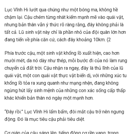
Lục Vĩnh Hi lướt qua chúng như một bóng ma, không hề
chậm lại. Cậu chém từng nhát kiếm mạnh mẽ vào quái vật,
nhưng bản thân vẫn ý thức rõ ràng rằng, đây không phải là
tất cả. Lũ sinh vật này chỉ là phần nhỏ của đội quân lớn hơn
đang tiến về phía căn cứ, cách đây khoảng 10km. (2
Phía trước cậu, một sinh vật khổng lồ xuất hiện, cao hơn
mười mét, da nó dày như thép, mỗi bước đi của nó làm rung
chuyển cả đất trời. Cậu nhận ra ngay, đây là thủ lĩnh của lũ
quái vật, một con quái vật thực vật biến dị, với những xúc tu
khổng lồ tỏa ra xung quanh như mạng nhện, đang không
ngừng hút lấy sinh mệnh của những con xác sống cấp thấp
khác khiến bản thân nó ngày một mạnh hơn.
“Đây rồi.” Lục Vĩnh Hi lẩm bẩm, đôi mắt cậu trở nên ngưng
động. Đó là mục tiêu cậu phải tiêu diệt.
Cơ giáp của cậu sáng lên, tiếng động cơ rền vang, trong