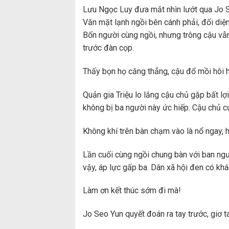
Lưu Ngọc Luy đưa mắt nhìn lướt qua Jo S
Văn mặt lạnh ngồi bên cánh phải, đối diệ
Bốn người cùng ngồi, nhưng trông cậu vẫ
trước đàn cọp.
Thấy bọn họ căng thẳng, cậu đổ mồi hôi h
Quản gia Triệu lo lắng cậu chủ gặp bất lợ
không bị ba người này ức hiếp. Cậu chủ 
Không khí trên bàn chạm vào là nổ ngay, 
Lần cuối cùng ngồi chung bàn với ban ngư
vậy, áp lực gấp ba. Dân xã hội đen có khác
Làm ơn kết thúc sớm đi mà!
Jo Seo Yun quyết đoán ra tay trước, giơ t