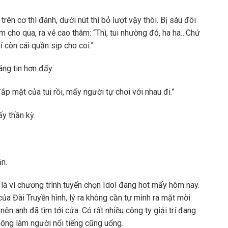
rên cơ thì đánh, dưới nút thì bỏ lượt vậy thôi. Bị sáu đôi
m cho qua, ra vẻ cao thâm: “Thì, tui nhường đó, ha ha…Chứ
ỉ còn cái quần sịp cho coi.”
ng tin hơn đấy.
ắp mặt của tui rồi, mấy người tự chơi với nhau đi.”
y thần kỳ.
n.
à vì chương trình tuyển chọn Idol đang hot mấy hôm nay.
ủa Đài Truyền hình, lý ra không cần tự mình ra mặt mời
nên anh đã tìm tới cửa. Có rất nhiều công ty giải trí đang
không làm người nổi tiếng cũng uổng.