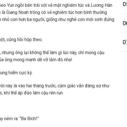
0
eo Yun ngồi bên trái với vẻ mặt nghiêm túc và Lương Hàn
n là Giang Noah trông có vẻ nghiêm túc hơn bình thường.
n nhỏ con hơn ba người, giống như nghé con mới sinh đứng
0
ột, cũng hồi hộp theo.
0
i, nhưng ông lại không thể làm gì lúc này, chỉ mong cậu
của ông mong manh dễ vỡ lắm đó nha!
hung hiểm cực kỳ.
ời này là vào hai tháng trước, cảm giác vẫn đáng sợ như
, khí thế áp đảo làm cậu rén run.
ay ném ra: “Ba Bích!”