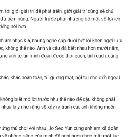
tới giới giải trí để phát triển, giới giải trí cũng sẽ chủ
, đủ tiềm năng. Người trước phải nhượng bộ một số lợi ích
iếng nói hơn.
 âm nhạc kia, nhưng nghe cấp dưới hết lời khen ngợi Lưu
c, không thể nào. Anh và cậu đã biết nhau hơn mười năm,
ưng anh tự tin mình đoán được thói quen, tính cách, cũng
hác, khác hoàn toàn, từ gương mặt, nội tại cho đến ngoại
 không biết mở lời trước như thế nào để cậu không phải
i nhau là y như rằng sẽ xảy ra tranh cãi, anh không muốn
hứng thú chơi với nhau. Jo Seo Yun cùng anh em xã đoàn
h về phòng riêng của mình để nghỉ ngơi chợp mắt một lúc.