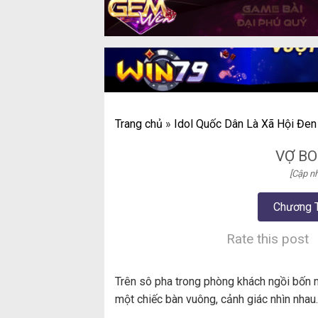
Trang chủ
»
Idol Quốc Dân Là Xã Hội Đen
VỢ BO
[Cập nh
Chương 
Rate this post
Trên sô pha trong phòng khách ngồi bốn n
một chiếc bàn vuông, cảnh giác nhìn nhau.