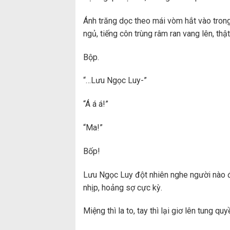
Ánh trăng dọc theo mái vòm hắt vào tron
ngủ, tiếng côn trùng râm ran vang lên, t
Bộp.
“…Lưu Ngọc Luy-”
“Á á á!”
“Ma!”
Bốp!
Lưu Ngọc Luy đột nhiên nghe người nào đ
nhịp, hoảng sợ cực kỳ.
Miệng thì la to, tay thì lại giơ lên tung quy