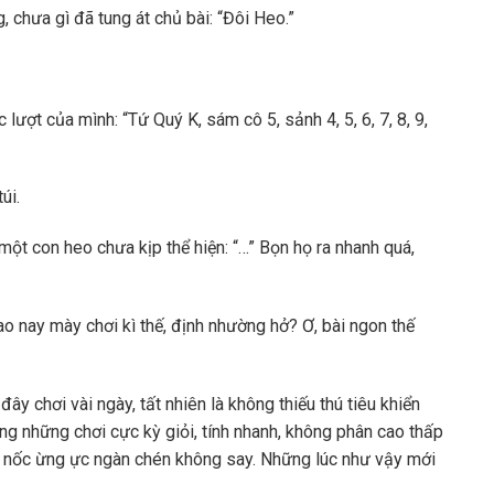
chưa gì đã tung át chủ bài: “Đôi Heo.”
 lượt của mình: “Tứ Quý K, sám cô 5, sảnh 4, 5, 6, 7, 8, 9,
úi.
một con heo chưa kịp thể hiện: “…” Bọn họ ra nhanh quá,
o nay mày chơi kì thế, định nhường hở? Ơ, bài ngon thế
ây chơi vài ngày, tất nhiên là không thiếu thú tiêu khiển
g những chơi cực kỳ giỏi, tính nhanh, không phân cao thấp
 nốc ừng ực ngàn chén không say. Những lúc như vậy mới