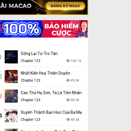
Sống Lại Từ Tro Tàn
1
Chapter 123
100.1k
Nhất Kiến Hoạ Thiên Duyên
2
Chapter 123
99.3k
Cao Thủ Hạ Sơn, Ta Là Tiên Nhân
3
Chapter 123
98.9k
Xuyên Thành Bạn Học Của Ba Mẹ
4
Chapter 123
98.5k