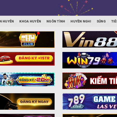
N HUYỄN
KHOA HUYỄN
NGÔN TÌNH
HUYỀN NGHI
SỦNG
TIÊ