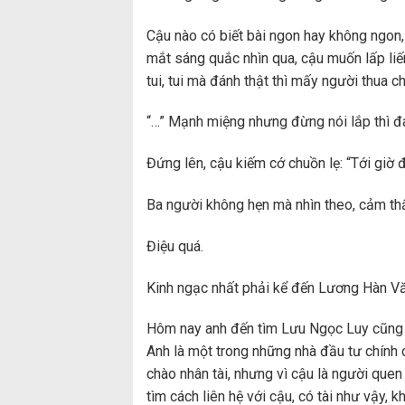
Cậu nào có biết bài ngon hay không ngon, t
mắt sáng quắc nhìn qua, cậu muốn lấp liế
tui, tui mà đánh thật thì mấy người thua ch
“…” Mạnh miệng nhưng đừng nói lắp thì đá
Đứng lên, cậu kiếm cớ chuồn lẹ: “Tới giờ đ
Ba người không hẹn mà nhìn theo, cảm thấ
Điệu quá.
Kinh ngạc nhất phải kể đến Lương Hàn Vă
Hôm nay anh đến tìm Lưu Ngọc Luy cũng l
Anh là một trong những nhà đầu tư chính c
chào nhân tài, nhưng vì cậu là người quen 
tìm cách liên hệ với cậu, có tài như vậy, 