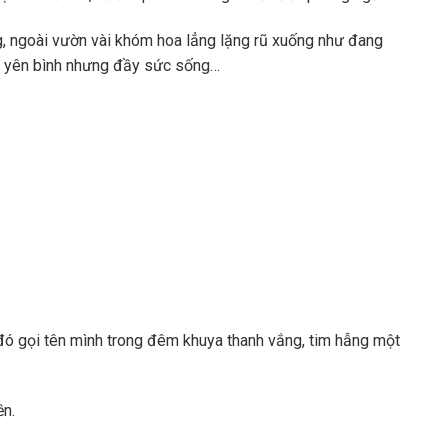
g, ngoài vườn vài khóm hoa lẳng lặng rũ xuống như đang
hật yên bình nhưng đầy sức sống…
ó gọi tên mình trong đêm khuya thanh vắng, tim hẫng một
ền.