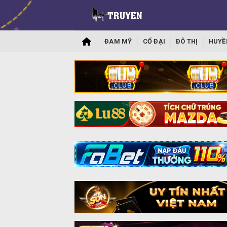
ĐAM MỸ
CỔ ĐẠI
ĐÔ THỊ
HUYỀ