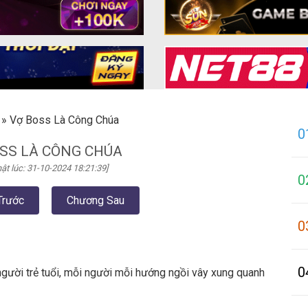
»
Vợ Boss Là Công Chúa
0
SS LÀ CÔNG CHÚA
ật lúc: 31-10-2024 18:21:39]
0
Trước
Chương Sau
0
0
gười trẻ tuổi, mỗi người mỗi hướng ngồi vây xung quanh