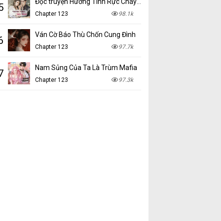
Đọc truyện Hương Tình Rực Cháy mới nhất tại NetTruyen
5
Chapter 123
98.1k
Ván Cờ Báo Thù Chốn Cung Đình
6
Chapter 123
97.7k
Nam Sủng Của Ta Là Trùm Mafia
7
Chapter 123
97.3k