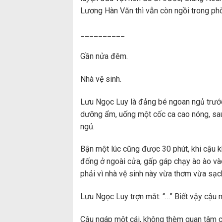
Lương Hàn Văn thì vẫn còn ngồi trong phò
__________
Gần nửa đêm.
Nhà vệ sinh.
Lưu Ngọc Luy là đảng bé ngoan ngủ trước 
dưỡng ẩm, uống một cốc ca cao nóng, sau
ngủ.
Bận một lúc cũng được 30 phút, khi cậu 
đống ở ngoài cửa, gấp gáp chạy ào ào v
phải vì nhà vệ sinh này vừa thơm vừa sạch
Lưu Ngọc Luy trợn mắt: “…” Biết vậy cậu n
Cậu ngáp một cái, không thèm quan tâm cậ