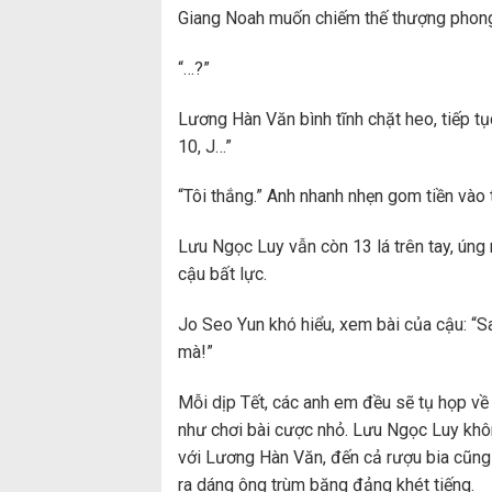
Giang Noah muốn chiếm thế thượng phong, 
“…?”
Lương Hàn Văn bình tĩnh chặt heo, tiếp tục
10, J…”
“Tôi thắng.” Anh nhanh nhẹn gom tiền vào t
Lưu Ngọc Luy vẫn còn 13 lá trên tay, úng 
cậu bất lực.
Jo Seo Yun khó hiểu, xem bài của cậu: “Sa
mà!”
Mỗi dịp Tết, các anh em đều sẽ tụ họp về đ
như chơi bài cược nhỏ. Lưu Ngọc Luy khôn
với Lương Hàn Văn, đến cả rượu bia cũng
ra dáng ông trùm băng đảng khét tiếng.