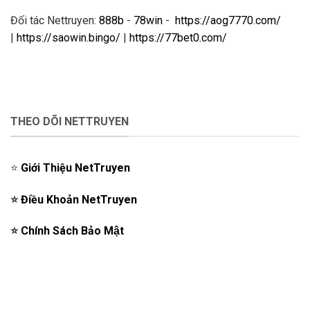
Đối tác Nettruyen:
888b
-
78win
-
https://aog7770.com/
|
https://saowin.bingo/
|
https://77bet0.com/
THEO DÕI NETTRUYEN
⭐️
Giới Thiệu NetTruyen
⭐️
Điều Khoản NetTruyen
⭐️
Chính Sách Bảo Mật