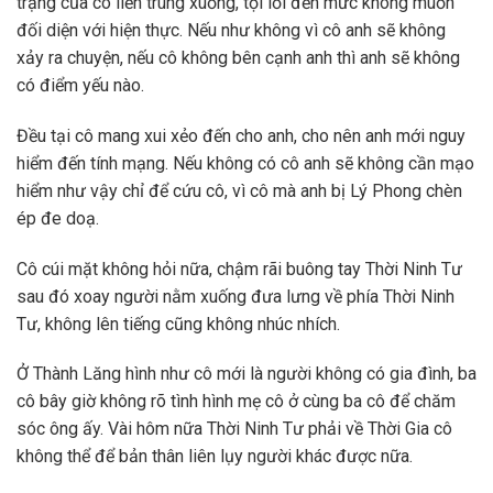
trạng của cô liền trùng xuống, tội lỗi đến mức không muốn
đối diện với hiện thực. Nếu như không vì cô anh sẽ không
xảy ra chuyện, nếu cô không bên cạnh anh thì anh sẽ không
có điểm yếu nào.
Đều tại cô mang xui xẻo đến cho anh, cho nên anh mới nguy
hiểm đến tính mạng. Nếu không có cô anh sẽ không cần mạo
hiểm như vậy chỉ để cứu cô, vì cô mà anh bị Lý Phong chèn
ép đe doạ.
Cô cúi mặt không hỏi nữa, chậm rãi buông tay Thời Ninh Tư
sau đó xoay người nằm xuống đưa lưng về phía Thời Ninh
Tư, không lên tiếng cũng không nhúc nhích.
Ở Thành Lăng hình như cô mới là người không có gia đình, ba
cô bây giờ không rõ tình hình mẹ cô ở cùng ba cô để chăm
sóc ông ấy. Vài hôm nữa Thời Ninh Tư phải về Thời Gia cô
không thể để bản thân liên lụy người khác được nữa.