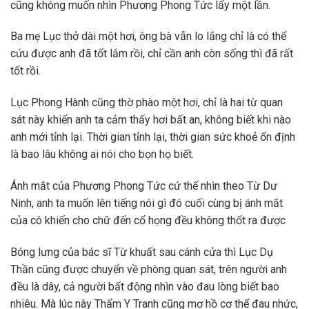
cũng không muốn nhìn Phương Phong Tức lấy một lần.
Ba mẹ Lục thở dài một hơi, ông bà vẫn lo lắng chỉ là có thể
cứu được anh đã tốt lắm rồi, chỉ cần anh còn sống thì đã rất
tốt rồi.
Lục Phong Hành cũng thờ phào một hơi, chỉ là hai từ quan
sát này khiến anh ta cảm thấy hơi bất an, không biết khi nào
anh mới tỉnh lại. Thời gian tỉnh lại, thời gian sức khoẻ ổn định
là bao lâu không ai nói cho bọn họ biết.
Ánh mắt của Phương Phong Tức cứ thế nhìn theo Từ Dư
Ninh, anh ta muốn lên tiếng nói gì đó cuối cùng bị ánh mắt
của cô khiến cho chữ đến cổ họng đều không thốt ra được
Bóng lưng của bác sĩ Từ khuất sau cánh cửa thì Lục Dụ
Thần cũng được chuyển về phòng quan sát, trên người anh
đều là dây, cả người bất động nhìn vào đau lòng biết bao
nhiêu. Mà lúc này Thẩm Y Tranh cũng mơ hồ cơ thể đau nhức,