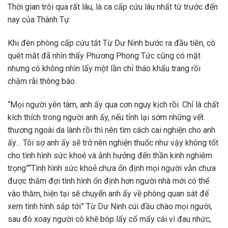
Thời gian trôi qua rất lâu, là ca cấp cứu lâu nhất từ trước đến
nay của Thành Tự.
Khi đèn phòng cấp cứu tắt Từ Dư Ninh bước ra đầu tiên, cô
quét mắt đã nhìn thấy Phương Phong Tức cũng có mặt
nhưng cô không nhìn lấy một lần chỉ tháo khẩu trang rồi
chậm rãi thông báo.
“Mọi người yên tâm, anh ấy qua cơn nguy kịch rồi. Chỉ là chất
kích thích trong người anh ấy, nếu tỉnh lại sớm những vết
thương ngoài da lành rồi thì nên tìm cách cai nghiện cho anh
ấy… Tôi sợ anh ấy sẽ trở nên nghiện thuốc như vậy không tốt
cho tình hình sức khoẻ và ảnh hưởng đến thần kinh nghiêm
trọng”“Tình hình sức khoẻ chưa ổn định mọi người vẫn chưa
được thăm đợi tình hình ổn định hơn người nhà mới có thể
vào thăm, hiện tại sẽ chuyển anh ấy về phòng quan sát để
xem tình hình sắp tới” Từ Dư Ninh cúi đầu chào mọi người,
sau đó xoay người cô khẽ bóp lấy cổ mấy cái vì đau nhức,