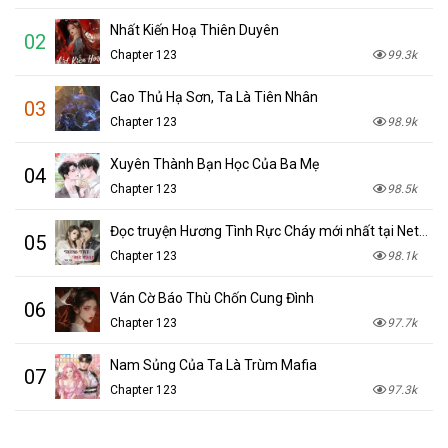
Nhất Kiến Hoạ Thiên Duyên
02
Chapter 123
99.3k
Cao Thủ Hạ Sơn, Ta Là Tiên Nhân
03
Chapter 123
98.9k
Xuyên Thành Bạn Học Của Ba Mẹ
04
Chapter 123
98.5k
Đọc truyện Hương Tình Rực Cháy mới nhất tại NetTruyen
05
Chapter 123
98.1k
Ván Cờ Báo Thù Chốn Cung Đình
06
Chapter 123
97.7k
Nam Sủng Của Ta Là Trùm Mafia
07
Chapter 123
97.3k