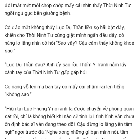
đôi mắt mệt mỏi chớp chớp mấy cái nhìn thấy Thời Ninh Tư
ngồi ngủ gục bên giường bệnh.
Cô đảo mắt không thấy Lục Dụ Thần liền sợ hãi bật dậy,
khiến cho Thời Ninh Tư cũng giật mình ngẩn đầu dậy, cô
nàng lo lắng nhìn cô hỏi “Sao vậy? Cậu cảm thấy không khoẻ
sao.”
“Lục Dụ Thần đâu? Anh ấy sao rồi. Thẩm Y Tranh nắm lấy
cánh tay của Thời Ninh Tư gấp gáp hỏi.
Cô nàng vỗ lên mu bàn tay cô mấy cái chậm rãi lên tiếng
“Không sao.”
“Hiện tại Lục Phùng Y nói anh ta được chuyển về phòng quan
sát rồi, chỉ là không biết khi nào sẽ tỉnh lại, tình hình vẫn chưa
ổn định bác sĩ vẫn đang theo dõi. Cậu đừng lo lắng yên tâm
nghĩ ngơi trước đã.”Nghe xong những gì bạn mình nói, tâm