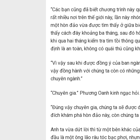
“Các bạn cũng đã biết chương trình này q
rất nhiều nơi trên thế giới này, lần này n
một hòn đảo vừa được tìm thấy ở giữa bi
thấy cách đây khoảng ba tháng, sau đó h
khi qua hai tháng kiểm tra tìm tồi thông q
định là an toàn, không có quái thú cũng k
“Vì vậy sau khi được đồng ý của ban ngà
vậy đồng hành với chúng ta còn có những
chuyên ngành.”
“Chuyên gia.” Phương Oanh kinh ngạc hỏi.
“Đúng vậy chuyên gia, chúng ta sẽ được 
đích khám phá hòn đảo này, còn chúng ta đ
Anh ta vừa dứt lời thì từ một bên khác c
đầu là một ông lão râu tóc bạc phơi, như