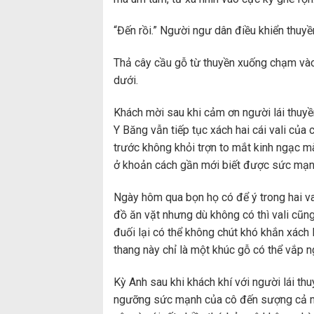
“Đến rồi.” Người ngư dân điều khiển thuyề
Thả cây cầu gỗ từ thuyền xuống chạm vào
dưới.
Khách mời sau khi cảm ơn người lái thuyề
Y Băng vẫn tiếp tục xách hai cái vali củ
trước không khỏi trợn to mắt kinh ngạc mà 
ở khoản cách gần mới biết được sức mạnh
Ngày hôm qua bọn họ có để ý trong hai va
đồ ăn vặt nhưng dù không có thì vali cũn
đuối lại có thể không chút khó khắn xách 
thang này chỉ là một khúc gỗ có thể vắp n
Kỳ Anh sau khi khách khí với người lái th
ngưỡng sức mạnh của cô đến sượng cả mặ