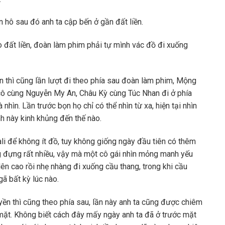
n hô sau đó anh ta cập bến ở gần đất liền.
 đất liền, đoàn làm phim phải tự mình vác đồ đi xuống
n thì cũng lần lượt đi theo phía sau đoàn làm phim, Mộng
a cô cùng Nguyễn My An, Châu Kỳ cùng Túc Nhan đi ở phía
nhìn. Lần trước bọn họ chỉ có thể nhìn từ xa, hiện tại nhìn
 này kinh khủng đến thế nào.
li để không ít đồ, tuy không giống ngày đầu tiên có thêm
g đựng rất nhiều, vậy mà một cô gái nhìn mỏng manh yếu
lên cao rồi nhẹ nhàng đi xuống cầu thang, trong khi cầu
gã bất kỳ lúc nào.
uyền thì cũng theo phía sau, lần này anh ta cũng được chiêm
t. Không biết cách đây mấy ngày anh ta đã ở trước mặt