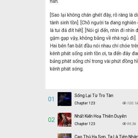
hấn.
[Sao lại không chán ghét đây, rõ ràng là d
tành sinh tồn].
[Chỗ người ta đang nghiên 
là tui đá đít hết].
[Nói gì đến, nhìn đi nhìn
gậm gạp vậy, không bằng về nhà ngủ đi].
Hai bên fan bắt đầu nói nhau chí chóe trê
kênh phát sống sinh tồn ơi, ta đến đây đa
bảng phát sống chỉ trong vài phút đồng hồ, 
kênh phát sóng.
Sống Lại Từ Tro Tàn
01
Chapter 123
100.1k
Nhất Kiến Hoạ Thiên Duyên
02
Chapter 123
99.3k
Cao Thủ Hạ Sơn, Ta Là Tiên Nhâ