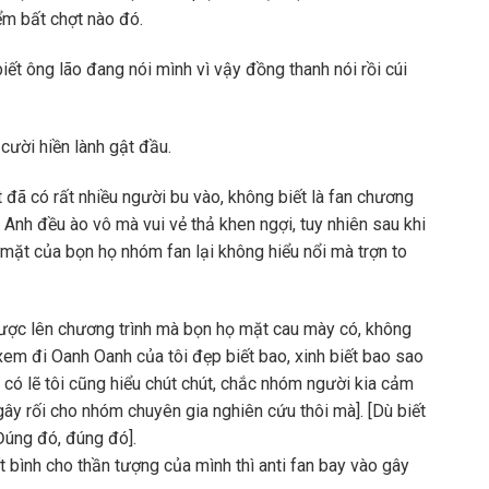
ểm bất chợt nào đó.
iết ông lão đang nói mình vì vậy đồng thanh nói rồi cúi
cười hiền lành gật đầu.
 đã có rất nhiều người bu vào, không biết là fan chương
ỳ Anh đều ào vô mà vui vẻ thả khen ngợi, tuy nhiên sau khi
mặt của bọn họ nhóm fan lại không hiểu nổi mà trợn to
ược lên chương trình mà bọn họ mặt cau mày có, không
 xem đi Oanh Oanh của tôi đẹp biết bao, xinh biết bao sao
có lẽ tôi cũng hiểu chút chút, chắc nhóm người kia cảm
gây rối cho nhóm chuyên gia nghiên cứu thôi mà].
[Dù biết
Đúng đó, đúng đó].
bình cho thần tượng của mình thì anti fan bay vào gây