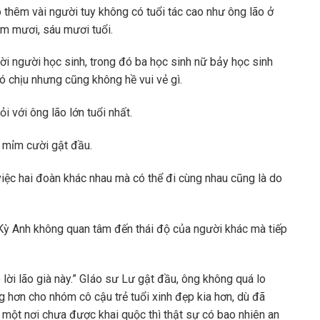
 thêm vài người tuy không có tuổi tác cao như ông lão ở
m mươi, sáu mươi tuổi.
i người học sinh, trong đó ba học sinh nữ bảy học sinh
ó chịu nhưng cũng không hề vui vẻ gì.
i với ông lão lớn tuổi nhất.
ư mỉm cười gật đầu.
 việc hai đoàn khác nhau mà có thể đi cùng nhau cũng là do
Kỳ Anh không quan tâm đến thái độ của người khác mà tiếp
lời lão già này.” GIáo sư Lư gật đầu, ông không quá lo
 hơn cho nhóm cô cậu trẻ tuổi xinh đẹp kia hơn, dù đã
một nơi chưa được khai quộc thì thật sự có bao nhiên an