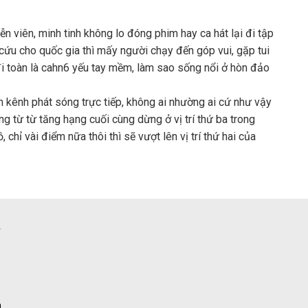
iễn viên, minh tinh không lo đóng phim hay ca hát lại đi tập
cứu cho quốc gia thì mấy người chạy đến góp vui, gặp tui
 đi toàn là cahn6 yếu tay mềm, làm sao sống nổi ở hòn đảo
n kênh phát sóng trực tiếp, không ai nhường ai cứ như vậy
ng từ từ tăng hạng cuối cùng dừng ở vị trí thứ ba trong
chỉ vài điểm nữa thôi thì sẽ vượt lên vị trí thứ hai của
n