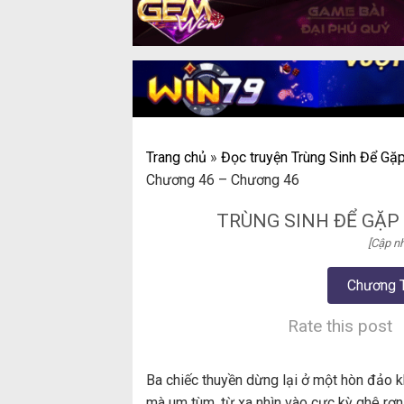
Trang chủ
»
Đọc truyện Trùng Sinh Để Gặp
Chương 46 – Chương 46
TRÙNG SINH ĐỂ GẶP
[Cập nh
Chương 
Rate this post
Ba chiếc thuyền dừng lại ở một hòn đảo 
mà um tùm, từ xa nhìn vào cực kỳ ghê rợn