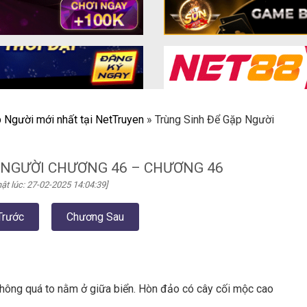
 Người mới nhất tại NetTruyen
»
Trùng Sinh Để Gặp Người
 NGƯỜI CHƯƠNG 46 – CHƯƠNG 46
ật lúc: 27-02-2025 14:04:39]
Trước
Chương Sau
không quá to nằm ở giữa biển. Hòn đảo có cây cối mộc cao
.