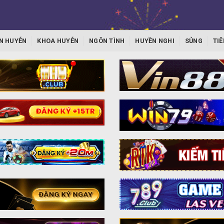
N HUYỄN
KHOA HUYỄN
NGÔN TÌNH
HUYỀN NGHI
SỦNG
TIÊ