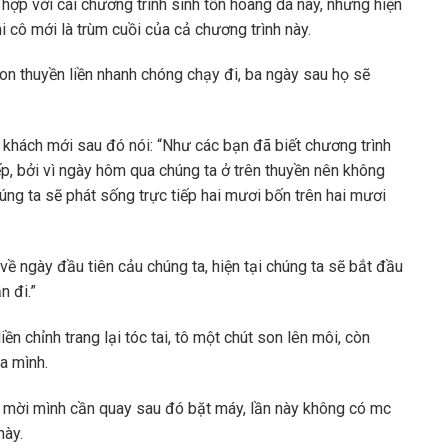
hợp với cái chương trình sinh tồn hoang dã này, nhưng hiện
hi cô mới là trùm cuồi của cả chương trình này.
on thuyền liền nhanh chóng chạy đi, ba ngày sau họ sẽ
 khách mới sau đó nói: “Như các bạn đã biết chương trình
ếp, bởi vì ngày hôm qua chúng ta ở trên thuyền nên không
ng ta sẽ phát sống trực tiếp hai mươi bốn trên hai mươi
ề ngày đầu tiên cảu chúng ta, hiện tại chúng ta sẽ bắt đầu
n đi.”
ền chỉnh trang lại tóc tai, tô một chút son lên môi, còn
a mình.
 mời mình cần quay sau đó bặt máy, lần này không có mc
này.