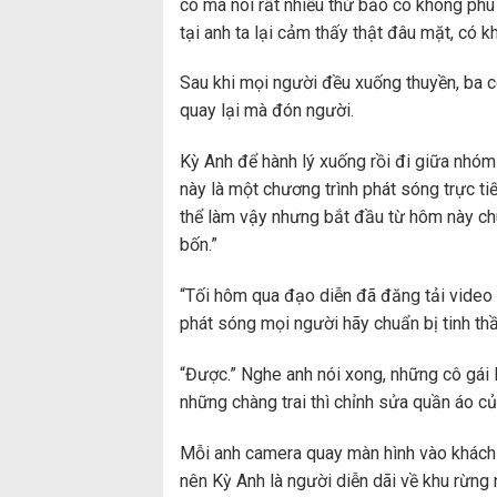
cô mà nói rất nhiều thứ bảo cô không phù 
tại anh ta lại cảm thấy thật đâu mặt, có k
Sau khi mọi người đều xuống thuyền, ba c
quay lại mà đón người.
Kỳ Anh để hành lý xuống rồi đi giữa nhóm
này là một chương trình phát sóng trực ti
thể làm vậy nhưng bắt đầu từ hôm này chú
bốn.”
“Tối hôm qua đạo diễn đã đăng tải video v
phát sóng mọi người hãy chuẩn bị tinh thầ
“Được.” Nghe anh nói xong, những cô gái li
những chàng trai thì chỉnh sửa quần áo củ
Mỗi anh camera quay màn hình vào khách
nên Kỳ Anh là người diễn dãi về khu rừng 