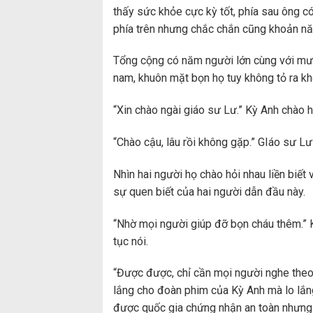
thấy sức khỏe cực kỳ tốt, phía sau ông có
phía trên nhưng chắc chắn cũng khoản nă
Tổng cộng có năm người lớn cùng với mườ
nam, khuôn mặt bọn họ tuy không tỏ ra kh
“Xin chào ngài giáo sư Lư.” Kỳ Anh chào hỏ
“Chào cậu, lâu rồi không gặp.” GIáo sư L
Nhìn hai người họ chào hỏi nhau liền biết
sự quen biết của hai người dẫn đầu này.
“Nhờ mọi người giúp đỡ bọn cháu thêm.” 
tục nói.
“Được được, chỉ cần mọi người nghe theo 
lắng cho đoàn phim của Kỳ Anh mà lo lắng
được quốc gia chứng nhận an toàn nhưng 