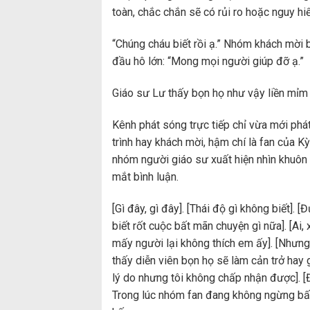
toàn, chắc chắn sẽ có rủi ro hoặc nguy hi
“Chúng cháu biết rồi ạ.” Nhóm khách mời b
đầu hô lớn: “Mong mọi người giúp đỡ ạ.”
Giáo sư Lư thấy bọn họ như vậy liền mỉm 
Kênh phát sóng trực tiếp chỉ vừa mới phát
trình hay khách mời, hậm chí là fan của K
nhóm người giáo sư xuất hiện nhìn khuôn 
mắt bình luận.
[Gì đây, gì đây].
[Thái độ gì không biết].
[Đ
biết rốt cuộc bất mãn chuyện gì nữa].
[Ai,
mấy người lại không thích em ấy].
[Nhưng 
thấy diễn viên bọn họ sẽ làm cản trở hay 
lý do nhưng tôi không chấp nhận được].
[
Trong lúc nhóm fan đang không ngừng bất 