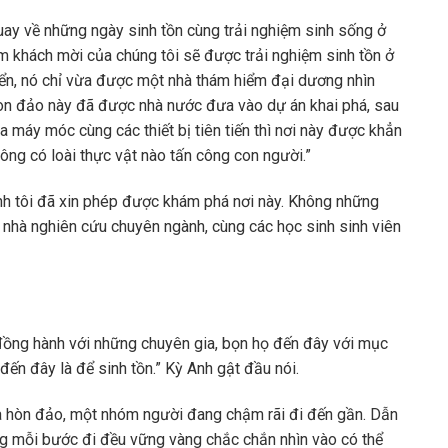
uay về những ngày sinh tồn cùng trải nghiệm sinh sống ở
hóm khách mời của chúng tôi sẽ được trải nghiệm sinh tồn ở
ển, nó chỉ vừa được một nhà thám hiểm đại dương nhìn
òn đảo này đã được nhà nước đưa vào dự án khai phá, sau
ua máy móc cùng các thiết bị tiên tiến thì nơi này được khẳn
hông có loài thực vật nào tấn công con người.”
nh tôi đã xin phép được khám phá nơi này. Không những
 nhà nghiên cứu chuyên ngành, cùng các học sinh sinh viên
đồng hành với những chuyên gia, bọn họ đến đây với mục
ến đây là để sinh tồn.” Kỳ Anh gật đầu nói.
ủa hòn đảo, một nhóm người đang chậm rãi đi đến gần. Dẫn
ng mỗi bước đi đều vững vàng chắc chắn nhìn vào có thể