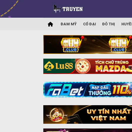
ĐAM MỸ
CỔ ĐẠI
ĐÔ THỊ
HUYỀ