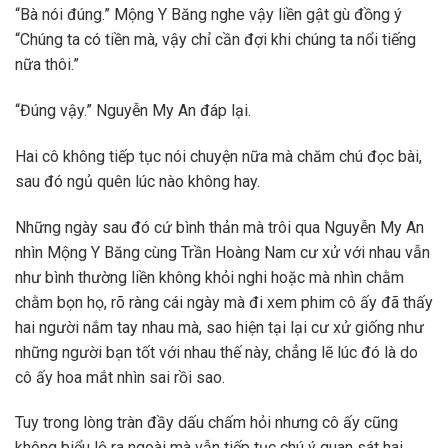
“Bà nói đúng.” Mộng Y Băng nghe vậy liền gật gù đồng ý
“Chúng ta có tiền mà, vậy chỉ cần đợi khi chúng ta nổi tiếng
nữa thôi.”
“Đúng vậy.” Nguyễn My An đáp lại.
Hai cô không tiếp tục nói chuyện nữa mà chăm chú đọc bài,
sau đó ngủ quên lúc nào không hay.
Những ngày sau đó cứ bình thản mà trôi qua Nguyễn My An
nhìn Mộng Y Băng cùng Trần Hoàng Nam cư xử với nhau vẫn
như bình thường liền không khỏi nghi hoặc mà nhìn chằm
chằm bọn họ, rõ ràng cái ngày mà đi xem phim cô ấy đã thấy
hai người nắm tay nhau mà, sao hiện tại lại cư xử giống như
những người bạn tốt với nhau thế này, chẳng lẽ lúc đó là do
cô ấy hoa mắt nhìn sai rồi sao.
Tuy trong lòng tràn đầy dấu chấm hỏi nhưng cô ấy cũng
không biểu lộ ra ngoài mà vẫn tiếp tục chú ý quan sát hai