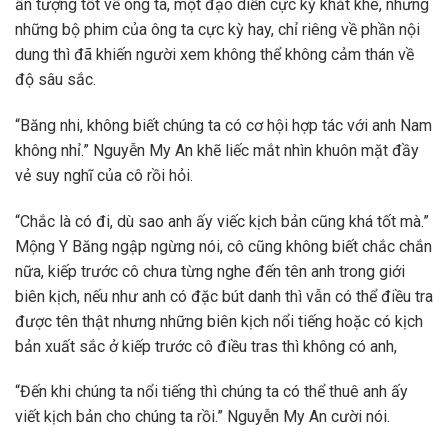
ấn tượng tốt về ông ta, một đạo diễn cực kỳ khắt khe, nhưng
những bộ phim của ông ta cực kỳ hay, chỉ riêng về phần nội
dung thì đã khiến người xem không thể không cảm thán về
độ sâu sắc.
“Băng nhi, không biết chúng ta có cơ hội hợp tác với anh Nam
không nhỉ.” Nguyễn My An khẽ liếc mắt nhìn khuôn mặt đầy
vẻ suy nghĩ của cô rồi hỏi.
“Chắc là có đi, dù sao anh ấy viếc kịch bản cũng khá tốt mà.”
Mộng Y Băng ngập ngừng nói, cô cũng không biết chắc chắn
nữa, kiếp trước cô chưa từng nghe đến tên anh trong giới
biên kịch, nếu như anh có đặc bút danh thì vẫn có thể điều tra
được tên thật nhưng những biên kịch nổi tiếng hoặc có kịch
bản xuất sắc ở kiếp trước cô điều tras thì không có anh,
“Đến khi chúng ta nổi tiếng thì chúng ta có thể thuê anh ấy
viết kịch bản cho chúng ta rồi.” Nguyễn My An cười nói.