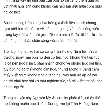
mình, như vậy thì tình bạn của bọn họ sẽ càng thêm gắn bó
với nhau hơn, anh cũng không cần mỗi lần đều mua cơm giúp
hai cô nữa.
Sau khi dùng bữa xong, hai bên gia đình liền nhanh chóng
tạm biệt hai cô mà trở về, dù sao bọn họ vẫn còn công việc
trong tay, bớt chút thời gian để xem phim là đã rất tốt rồi, nếu
còn ở lại thì chắc chắn công việc sẽ bị lỡ mất.
Tiễn bọn họ lên xe hai cô cùng Trần Hoàng Nam liền đi về
trường, ngày mai bọn họ đều có tiếc học, không thể tiếp tục
la cà bên ngoài nữa, phải nhanh chóng về phòng học bài thôi,
tuy bọn họ có thể không cần học, nhưng Mộng Y Băng cảm
thấy kiến thức không bao giờ có hại, vậy nên đã ép cả hai
người phải học bài vở thật nghiêm túc, cô sẽ kiểm tra bài cho
cả hai người.
Trong chuyện này Nguyễn My An cực kỳ phản đối, cô ấy thật
sự không muốn học tí nào đâu, ngược lại Trần Hoàng Nam