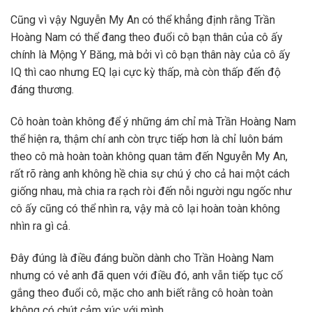
Cũng vì vậy Nguyễn My An có thể khẳng định rằng Trần
Hoàng Nam có thể đang theo đuổi cô bạn thân của cô ấy
chính là Mộng Y Băng, mà bởi vì cô bạn thân này của cô ấy
IQ thì cao nhưng EQ lại cực kỳ thấp, mà còn thấp đến độ
đáng thương.
Cô hoàn toàn không để ý những ám chỉ mà Trần Hoàng Nam
thể hiện ra, thậm chí anh còn trực tiếp hơn là chỉ luôn bám
theo cô mà hoàn toàn không quan tâm đến Nguyễn My An,
rất rõ ràng anh không hề chia sự chú ý cho cả hai một cách
giống nhau, mà chia ra rạch ròi đến nỗi người ngu ngốc như
cô ấy cũng có thể nhìn ra, vậy mà cô lại hoàn toàn không
nhìn ra gì cả.
Đây đúng là điều đáng buồn dành cho Trần Hoàng Nam
nhưng có vẻ anh đã quen với điều đó, anh vẫn tiếp tục cố
gắng theo đuổi cô, mặc cho anh biết rằng cô hoàn toàn
không có chút cảm xúc với mình.