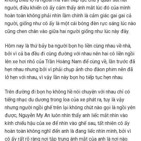
người, điều khiến cô ấy cảm thấy ánh mắt lúc đó của mình
hoàn toàn không phải nhìn lầm chính là cảm giác gai gai cả
người, giống như cô ấy là một cái bóng đèn rực sáng lúc nào
cũng chen chân vào giữa hai người giống như lúc này đây.
Hôm nay là thứ bảy ba người bọn họ liền cùng nhau về nhà,
bởi vì cả ba đều đi cùng đường với nhau nên hai cô liền ngồi
lên xe hơi nhỏ của Trần Hoàng Nam để cùng về, lần trước đã
hẹn nhau nhưng bởi vì phải chụp ảnh cho đàon phim nên đã
lở hẹn với nhau, vì vậy lần này bọn họ tiếp tục hẹn nhau.
Trên đường đi bọn họ không hề nói chuyện với nhau chỉ có
tiếng nhạc du dương trong loa của xe phát ra, tuy là vậy
nhưng người ngồi ghế trên lại không chút nào gọi là ngồi yên
được, Nguyễn My An luôn nhìn thấy anh liếc mắt nhìn vào
kính chiếu hậu của xe để nhìn vào ghế sau, tất nhiên cô ấy
hoàn toàn không nghĩ đến anh là đang liếc nhìn mình, bởi vì
cô ấy rất rõ ràng nơi tập trung ánh mắt của anh là nơi nào.