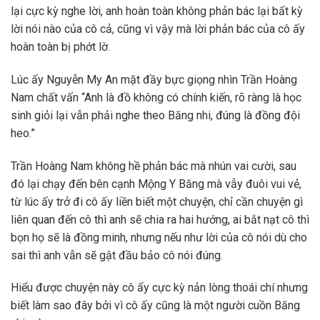
lại cực kỳ nghe lời, anh hoàn toàn không phản bác lại bất kỳ
lời nói nào của cô cả, cũng vì vậy mà lời phản bác của cô ấy
hoàn toàn bị phớt lờ.
Lúc ấy Nguyễn My An mặt đầy bực giọng nhìn Trần Hoàng
Nam chất vấn “Anh là đồ không có chính kiến, rõ ràng là học
sinh giỏi lại vẫn phải nghe theo Băng nhi, đúng là đồng đội
heo.”
Trần Hoàng Nam không hề phản bác mà nhún vai cười, sau
đó lại chạy đến bên cạnh Mộng Y Băng mà vẫy đuôi vui vẻ,
từ lúc ấy trở đi cô ấy liền biết một chuyện, chỉ cần chuyện gì
liên quan đến cô thì anh sẽ chia ra hai hướng, ai bắt nạt cô thì
bọn họ sẽ là đồng minh, nhưng nếu như lời của cô nói dù cho
sai thì anh vẫn sẽ gật đầu bảo cô nói đúng.
Hiểu được chuyện này cô ấy cực kỳ nản lòng thoái chí nhưng
biết làm sao đây bởi vì cô ấy cũng là một người cuồn Băng