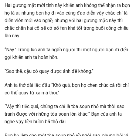
Hai gương mặt mới tinh này khiến anh không thể nhận ra bọn
họ là ai, nhưng bọn họ đi vào cùng đạo diễn vậy chắc chỉ là
diễn viên mới vào nghề, nhưng với hai gương mặc này thì
chắc chắn hai cô sẽ có số fan khá tốt trong buổi công chiếu
lần này.
“Này.” Trong lúc anh ta ngẩn người thì một người bạn đi đến
gọi khiến anh ta hoàn hồn.
“Sao thế, cậu có quay được ảnh đế không.”
Anh ta thở dài lắc đầu “Khó quá, bọn họ chen chúc cả rồi chỉ
có thể quay từ xa mà thôi.”
“Vậy thì tiếc quá, chúng ta chỉ là tòa soạn nhỏ mà thôi sao
tranh được với những tòa soạn lớn khác.” Bạn của anh ta
nghe vậy liền buồn bã thở dài.
Bọn họ làm cho một tòa soạn nhỏ về ngôi sao, nhưng bởi vì