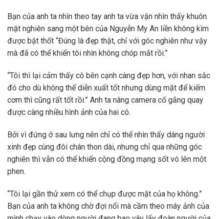
Bạn của anh ta nhìn theo tay anh ta vừa vặn nhìn thấy khuôn
mặt nghiên sang một bên của Nguyễn My An liền không kìm
được bật thốt “Đúng là đẹp thật, chỉ với góc nghiên như vậy
mà đã có thể khiến tôi nhìn không chóp mắt rồi.”
“Tôi thì lại cảm thấy cô bên cạnh càng đẹp hơn, với nhan sắc
đó cho dù không thể diễn xuất tốt nhưng dùng mặt để kiếm
cơm thì cũng rất tốt rồi.” Anh ta nâng camera cố gắng quay
được càng nhiều hình ảnh của hai cô.
Bởi vì đứng ở sau lưng nên chỉ có thể nhìn thấy dáng người
xinh đẹp cùng đôi chân thon dài, nhưng chỉ qua những góc
nghiên thì vẫn có thể khiến cộng đồng mạng sốt vó lên một
phen.
“Tôi lại gần thử xem có thể chụp được mặt của họ không.”
Bạn của anh ta không chờ đợi nổi mà cầm theo máy ảnh của
mình chạy vào dòng người đang bao vây lấy đoàn người của