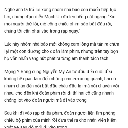
Nghe anh ta trả lời xong nhóm nhà báo còn muốn tiếp tục
hỏi, nhưng đạo diễn Mạnh Úc đã lên tiếng cắt ngang “Xin
mọi người thứ lỗi, giờ công chiếu phim sắp bắt đầu rồi,
chúng tôi cần phải vào trong rạp ngay.”
Lúc này nhóm nhà báo mới không cam lòng mà tản ra chừa
lại một con đường cho đoàn làm phim, nhưng trên tay bọn
họ vẫn nhấn vang nút phát ra từng âm thanh tách tách.
Mộng Y Băng cùng Nguyễn My An từ đầu đến cuối đều
không hề quan tâm đến những camera xung quanh, hai cô
nhàm chán đến nổi bắt đầu châu đầu lại mà nói chuyện với
nhau, cho đến khi đoàn phim rời đi thì hai cô cũng nhanh
chóng lọt vào đoàn người mà đi vào trong.
Sau khi đi vào rạp chiếu phim, đoàn người liền tìm phòng
chiếu bộ phim của mình rồi đưa thẻ ra cho nhân viên kiểm
xoát vé sau đó mới đi vào trong.