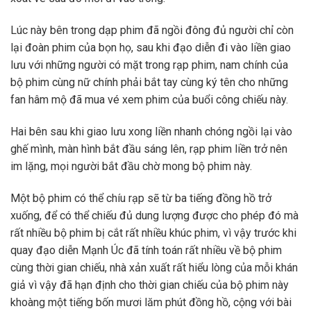
Lúc này bên trong dạp phim đã ngồi đông đủ người chỉ còn
lại đoàn phim của bọn họ, sau khi đạo diễn đi vào liền giao
lưu với những người có mặt trong rạp phim, nam chính của
bộ phim cùng nữ chính phải bắt tay cùng ký tên cho những
fan hâm mộ đã mua vé xem phim của buổi công chiếu này.
Hai bên sau khi giao lưu xong liền nhanh chóng ngồi lại vào
ghế mình, màn hình bắt đầu sáng lên, rạp phim liền trở nên
im lặng, mọi người bắt đầu chờ mong bộ phim này.
Một bộ phim có thể chíu rạp sẽ từ ba tiếng đồng hồ trở
xuống, để có thể chiếu đủ dung lượng được cho phép đó mà
rất nhiều bộ phim bị cắt rất nhiều khúc phim, vì vậy trước khi
quay đạo diễn Mạnh Úc đã tính toán rất nhiều về bộ phim
cùng thời gian chiếu, nhà xản xuất rất hiểu lòng của mỗi khán
giả vì vậy đã hạn định cho thời gian chiếu của bộ phim này
khoàng một tiếng bốn mươi lăm phút đồng hồ, cộng với bài