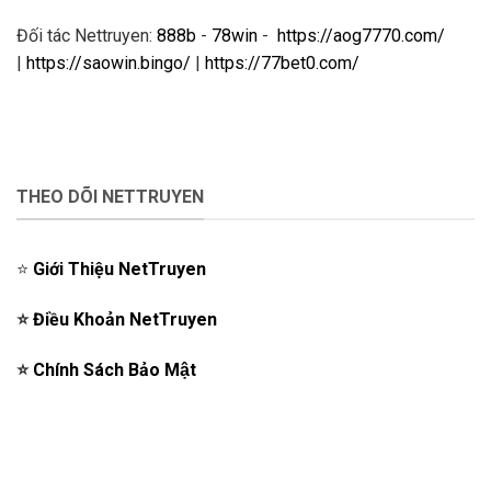
Đối tác Nettruyen:
888b
-
78win
-
https://aog7770.com/
|
https://saowin.bingo/
|
https://77bet0.com/
THEO DÕI NETTRUYEN
⭐️
Giới Thiệu NetTruyen
⭐️
Điều Khoản NetTruyen
⭐️
Chính Sách Bảo Mật