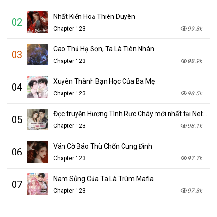
Nhất Kiến Hoạ Thiên Duyên
02
Chapter 123
99.3k
Cao Thủ Hạ Sơn, Ta Là Tiên Nhân
03
Chapter 123
98.9k
Xuyên Thành Bạn Học Của Ba Mẹ
04
Chapter 123
98.5k
Đọc truyện Hương Tình Rực Cháy mới nhất tại NetTruyen
05
Chapter 123
98.1k
Ván Cờ Báo Thù Chốn Cung Đình
06
Chapter 123
97.7k
Nam Sủng Của Ta Là Trùm Mafia
07
Chapter 123
97.3k