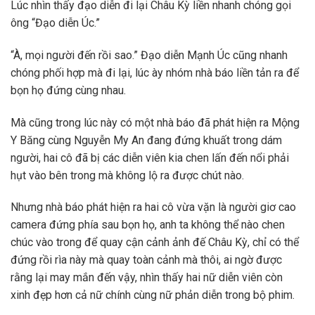
Lúc nhìn thấy đạo diễn đi lại Châu Kỳ liền nhanh chóng gọi
ông “Đạo diễn Úc.”
“À, mọi người đến rồi sao.” Đạo diễn Mạnh Úc cũng nhanh
chóng phối hợp mà đi lại, lúc ày nhóm nhà báo liền tản ra để
bọn họ đứng cùng nhau.
Mà cũng trong lúc này có một nhà báo đã phát hiện ra Mộng
Y Băng cùng Nguyễn My An đang đứng khuất trong dám
người, hai cô đã bị các diễn viên kia chen lấn đến nổi phải
hụt vào bên trong mà không lộ ra được chút nào.
Nhưng nhà báo phát hiện ra hai cô vừa vặn là người giơ cao
camera đứng phía sau bọn họ, anh ta không thể nào chen
chúc vào trong để quay cận cảnh ảnh đế Châu Kỳ, chỉ có thể
đứng rồi rìa này mà quay toàn cảnh mà thôi, ai ngờ được
rằng lại may mắn đến vậy, nhìn thấy hai nữ diễn viên còn
xinh đẹp hơn cả nữ chính cùng nữ phản diễn trong bộ phim.