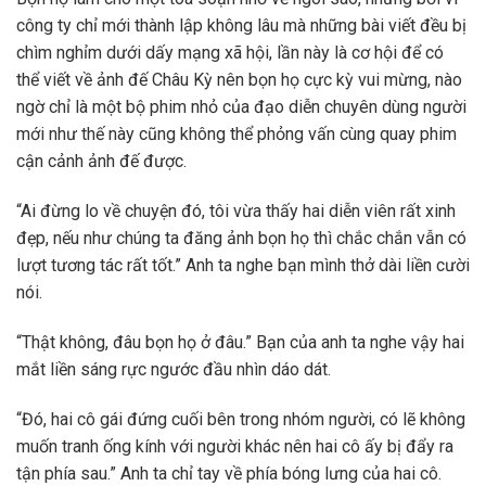
công ty chỉ mới thành lập không lâu mà những bài viết đều bị
chìm nghỉm dưới dấy mạng xã hội, lần này là cơ hội để có
thể viết về ảnh đế Châu Kỳ nên bọn họ cực kỳ vui mừng, nào
ngờ chỉ là một bộ phim nhỏ của đạo diễn chuyên dùng người
mới như thế này cũng không thể phỏng vấn cùng quay phim
cận cảnh ảnh đế được.
“Ai đừng lo về chuyện đó, tôi vừa thấy hai diễn viên rất xinh
đẹp, nếu như chúng ta đăng ảnh bọn họ thì chắc chắn vẫn có
lượt tương tác rất tốt.” Anh ta nghe bạn mình thở dài liền cười
nói.
“Thật không, đâu bọn họ ở đâu.” Bạn của anh ta nghe vậy hai
mắt liền sáng rực ngước đầu nhìn dáo dát.
“Đó, hai cô gái đứng cuối bên trong nhóm người, có lẽ không
muốn tranh ống kính với người khác nên hai cô ấy bị đẩy ra
tận phía sau.” Anh ta chỉ tay về phía bóng lưng của hai cô.