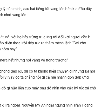
 lý của mình, sau hai tiếng tút vang lên bên kia đầu dây
nh nhạt vang lên.
t, nói với họ hãy trừng trị đúng tội đối với người cần bị
ào điện thoại rồi tiếp tục ra thêm mệnh lệnh “Gọi cho
a hôm nay.”
mera hết những nơi vắng vẻ trong trường.”
chóng đáp lời, dù cô ta không hiểu chuyện gì nhưng lời nói
rồi vì vậy cô ta chẳng hỏi gì cả mà nhanh gọn đáp ứng.
ò gì nữa liền cúp máy sau đó nhìn vào cửa ký túc xá chờ
xá đi ra ngoài, Nguyễn My An ngại ngùng nhìn Trần Hoàng