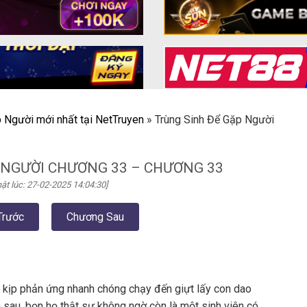
 Người mới nhất tại NetTruyen
»
Trùng Sinh Để Gặp Người
 NGƯỜI CHƯƠNG 33 – CHƯƠNG 33
ật lúc: 27-02-2025 14:04:30]
Trước
Chương Sau
ới kịp phản ứng nhanh chóng chạy đến giựt lấy con dao
a sau, bọn họ thật sự không ngờ còn là một sinh viên có