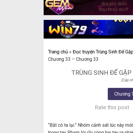
Trang chủ
»
Đọc truyện Trùng Sinh Để Gặp
Chương 33 – Chương 33
TRÙNG SINH ĐỂ GẶP
[Cập nh
Chương 
Rate this post
“Bắt cô ta lại.” Nhóm cảnh sát lúc này m
trong tay Phạm Vy rồi còng hai tay ra phí