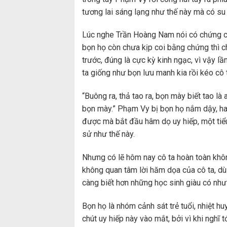
tương lai sáng lạng như thế này mà có su
Lúc nghe Trần Hoàng Nam nói có chứng cứ 
bọn họ còn chưa kịp coi bằng chứng thì 
trước, đúng là cực kỳ kinh ngạc, vì vậy l
ta giống như bọn lưu manh kia rồi kéo cô
“Buông ra, thả tao ra, bọn mày biết tao là 
bọn mày.” Phạm Vy bị bọn họ nắm dậy, hai 
được mà bắt đầu hâm dọ uy hiếp, một tiểu
sử như thế này.
Nhưng có lẽ hôm nay cô ta hoàn toàn khô
không quan tâm lời hăm dọa của cô ta, dù
càng biết hơn những học sinh giàu có như 
Bọn họ là nhóm cảnh sát trẻ tuổi, nhiệt h
chút uy hiếp này vào mắt, bởi vì khi nghĩ