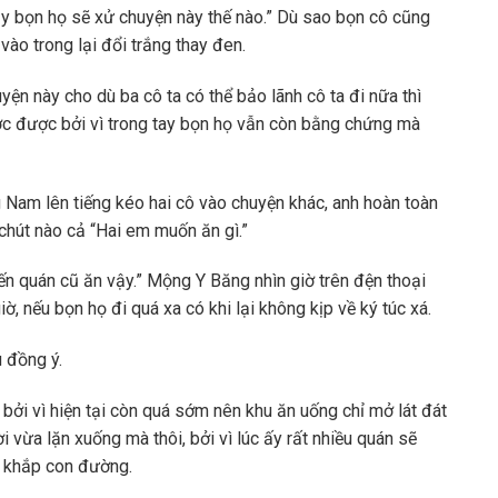
y bọn họ sẽ xử chuyện này thế nào.” Dù sao bọn cô cũng
 vào trong lại đổi trắng thay đen.
ện này cho dù ba cô ta có thể bảo lãnh cô ta đi nữa thì
ợc được bởi vì trong tay bọn họ vẫn còn bằng chứng mà
 Nam lên tiếng kéo hai cô vào chuyện khác, anh hoàn toàn
chút nào cả “Hai em muốn ăn gì.”
n quán cũ ăn vậy.” Mộng Y Băng nhìn giờ trên đện thoại
 giờ, nếu bọn họ đi quá xa có khi lại không kịp về ký túc xá.
 đồng ý.
bởi vì hiện tại còn quá sớm nên khu ăn uống chỉ mở lát đát
ời vừa lặn xuống mà thôi, bởi vì lúc ấy rất nhiều quán sẽ
a khắp con đường.