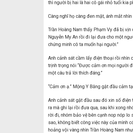
thì người bị hai là hai cô gái nhỏ tuổi kia
Càng nghĩ họ càng đen mặt, ánh mắt nhìn
Trần Hoàng Nam thấy Phạm Vy đã bị vịn chặ
Nguyễn My An rồi đi lại đưa cho một ngư
chứng minh cô ta muốn hại người.”
Anh cảnh sát cầm lấy điện thoại rồi nhìn 
trịnh trọng nói “Được cảm ơn mọi người đã
một câu trả lời thích đáng.”
“Cảm ơn ạ.” Mộng Y Băng gật đầu cảm tạ
Anh cảnh sát gật đầu sau đó xin số điện 
ra mà ghi lại rồi đưa qua, sau khi xong
rời đi, nhóm bảo vệ bên cạnh nop nóp lo s
sao, không biết công việc này của mình c
hoảng vội vàng nhìn Trần Hoàng Nam nhưng