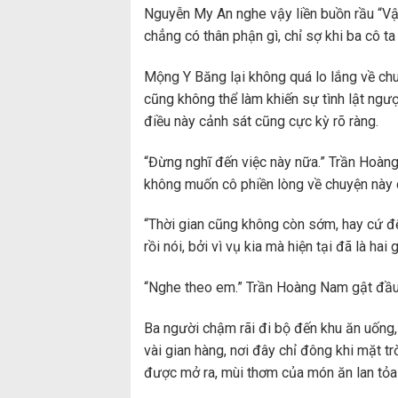
Nguyễn My An nghe vậy liền buồn rầu “Vậ
chẳng có thân phận gì, chỉ sợ khi ba cô ta
Mộng Y Băng lại không quá lo lắng về chuy
cũng không thể làm khiến sự tình lật ngư
điều này cảnh sát cũng cực kỳ rõ ràng.
“Đừng nghĩ đến việc này nữa.” Trần Hoàng
không muốn cô phiền lòng về chuyện này 
“Thời gian cũng không còn sớm, hay cứ đế
rồi nói, bởi vì vụ kia mà hiện tại đã là hai
“Nghe theo em.” Trần Hoàng Nam gật đầu
Ba người chậm rãi đi bộ đến khu ăn uống, 
vài gian hàng, nơi đây chỉ đông khi mặt tr
được mở ra, mùi thơm của món ăn lan tỏ