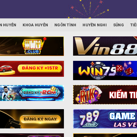
N HUYỄN
KHOA HUYỄN
NGÔN TÌNH
HUYỀN NGHI
SỦNG
TIÊ