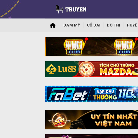
ĐAM MỸ
CỔ ĐẠI
ĐÔ THỊ
HUYỀ