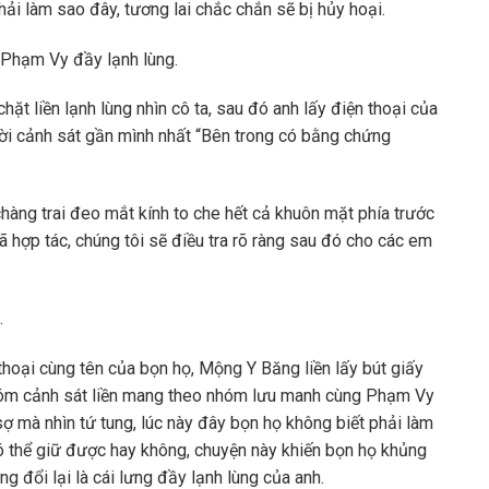
 phải làm sao đây, tương lai chắc chắn sẽ bị hủy hoại.
 Phạm Vy đầy lạnh lùng.
t liền lạnh lùng nhìn cô ta, sau đó anh lấy điện thoại của
ời cảnh sát gần mình nhất “Bên trong có bằng chứng
chàng trai đeo mắt kính to che hết cả khuôn mặt phía trước
 hợp tác, chúng tôi sẽ điều tra rõ ràng sau đó cho các em
.
thoại cùng tên của bọn họ, Mộng Y Băng liền lấy bút giấy
 nhóm cảnh sát liền mang theo nhóm lưu manh cùng Phạm Vy
ợ mà nhìn tứ tung, lúc này đây bọn họ không biết phải làm
ó thể giữ được hay không, chuyện này khiến bọn họ khủng
 đổi lại là cái lưng đầy lạnh lùng của anh.