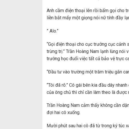
Anh cầm điện thoại lên rồi bấm gọi cho trợ
liền bắt mấy một giọng nói nữ tính đầy lạ
” Alo.”
“Gọi điện thoại cho cục trưởng cục cảnh sá
trừng trị.” Trần Hoàng Nam lạnh lùng nói v
trường học đuổi việc tất cả bảo vệ trực c
“Đầu tư vào trường một trăm triệu gắn ca
“Tôi đã rõ.” Cô gái bên kia đầu dây nhanh 
của ông chủ thì chỉ cần làm theo là được 
Trần Hoàng Nam cảm thấy không cần dặn d
đợi hai cô xuống.
Mười phút sau hai cô đã từ trong ký túc 