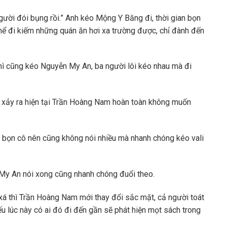
ười đói bụng rồi.” Anh kéo Mộng Y Băng đi, thời gian bọn
g thể đi kiếm những quán ăn hơi xa trường được, chỉ đành đến
ì cũng kéo Nguyễn My An, ba người lôi kéo nhau mà đi
ừa xảy ra hiện tại Trần Hoàng Nam hoàn toàn không muốn
o bọn cô nên cũng không nói nhiều mà nhanh chóng kéo vali
My An nói xong cũng nhanh chóng đuổi theo.
 xá thì Trần Hoàng Nam mới thay đổi sắc mặt, cả người toát
ếu lúc này có ai đó đi đến gần sẽ phát hiện mọt sách trong