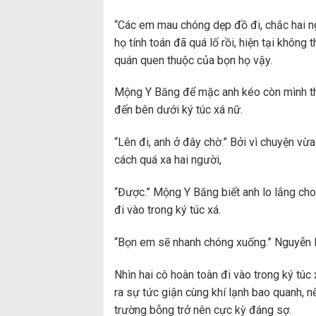
“Các em mau chóng dẹp đồ đi, chắc hai ng
họ tính toán đã quá lố rồi, hiện tại khôn
quán quen thuộc của bọn họ vậy.
Mộng Y Băng để mặc anh kéo còn mình th
đến bên dưới ký túc xá nữ.
“Lên đi, anh ở đây chờ.” Bởi vì chuyện v
cách quá xa hai người,
“Được.” Mộng Y Băng biết anh lo lắng ch
đi vào trong ký túc xá.
“Bọn em sẽ nhanh chóng xuống.” Nguyễn 
Nhìn hai cô hoàn toàn đi vào trong ký túc
ra sự tức giận cùng khí lạnh bao quanh, n
trường bỗng trở nên cực kỳ đáng sợ.