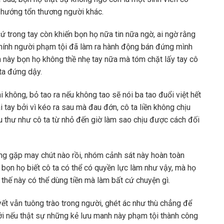
 hướng tổn thương người khác.
trong tay còn khiến bọn họ nữa tin nữa ngờ, ai ngờ rằng
chính người phạm tội đã làm ra hành động bán đứng mình
ần này bọn họ không thề nhẹ tay nữa mà tóm chặt lấy tay cô
 ta đứng dậy.
ai không, bỏ tao ra nếu không tao sẽ nói ba tao đuổi việt hết
tay bởi vì kéo ra sau mà đau đớn, cô ta liền không chịu
 thư như cô ta từ nhỏ đến giờ làm sao chịu được cách đối
ng gặp may chút nào rồi, nhóm cảnh sát này hoàn toàn
 bọn họ biết cô ta có thể có quyền lực làm như vậy, mà họ
thế này có thể dùng tiền mà làm bất cứ chuyện gì.
uyết vẫn tuông trào trong người, ghét ác như thù chẳng để
 tới nếu thật sự những kẻ lưu manh này phạm tội thành công