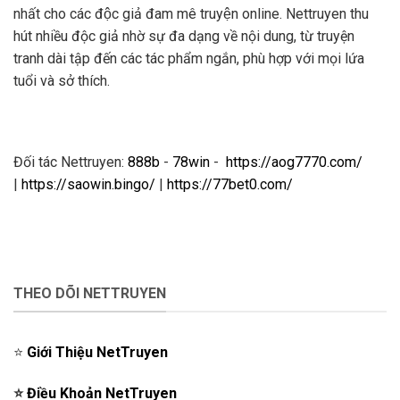
nhất cho các độc giả đam mê truyện online. Nettruyen thu
hút nhiều độc giả nhờ sự đa dạng về nội dung, từ truyện
tranh dài tập đến các tác phẩm ngắn, phù hợp với mọi lứa
tuổi và sở thích.
Đối tác Nettruyen:
888b
-
78win
-
https://aog7770.com/
|
https://saowin.bingo/
|
https://77bet0.com/
THEO DÕI NETTRUYEN
⭐️
Giới Thiệu NetTruyen
⭐️
Điều Khoản NetTruyen