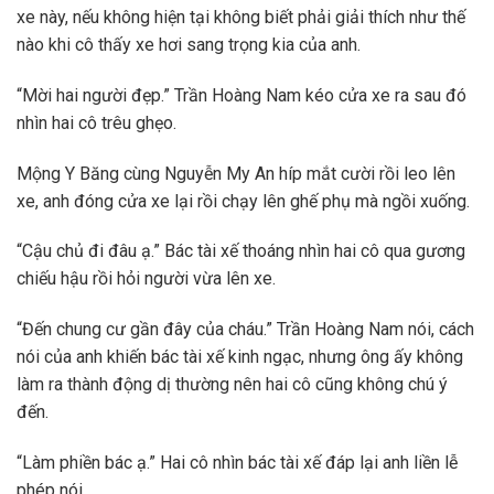
xe này, nếu không hiện tại không biết phải giải thích như thế
nào khi cô thấy xe hơi sang trọng kia của anh.
“Mời hai người đẹp.” Trần Hoàng Nam kéo cửa xe ra sau đó
nhìn hai cô trêu ghẹo.
Mộng Y Băng cùng Nguyễn My An híp mắt cười rồi leo lên
xe, anh đóng cửa xe lại rồi chạy lên ghế phụ mà ngồi xuống.
“Cậu chủ đi đâu ạ.” Bác tài xế thoáng nhìn hai cô qua gương
chiếu hậu rồi hỏi người vừa lên xe.
“Đến chung cư gần đây của cháu.” Trần Hoàng Nam nói, cách
nói của anh khiến bác tài xế kinh ngạc, nhưng ông ấy không
làm ra thành động dị thường nên hai cô cũng không chú ý
đến.
“Làm phiền bác ạ.” Hai cô nhìn bác tài xế đáp lại anh liền lễ
phép nói.