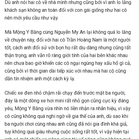
Dù anh nói hai cô về nhà mình nhưng cũng bởi vì anh lo lắng
khách sạn không an toàn đối với con gái giống như hai cô
nên mới yêu cầu như vậy.
Mà Mộng Y Băng cùng Nguyễn My An lại không quá lo lắng
về chuyện này, đối với hai cô Trần Hoàng Nam là một người
tốt, cách anh đối sử với bọn họ rất dịu dàng nhưng cũng rất
thận trọng, anh vẫn rõ ràng giới tính của hai bên khác nhau
nên chưa bao giờ khiến các cô ngại ngùng hay xấu hổ gì cả,
cũng bởi vì thời gian dài tiếp xúc với nhau mà hai cộ cũng
dần tín nhiệm anh một cách kỳ lạ.
Chiếc xe đen nhỏ chậm rãi chạy đến trước mặt ba người,
đây là một dòng xe hơi mini rất nhỏ gọn cũng cực kỳ đáng
yêu, Mộng Y Băng vừa nhìn nó liền nhận ra nhãn hiệu, vì vậy
cô cũng không quá nghi ngờ về gia thế của anh, dù sao khi
ba người chơi cùng nhau anh cũng đã nói gia đình khá giả,
tuy không quá giàu nhưng cuộc sống rất tốt, vì vậy hiện tại