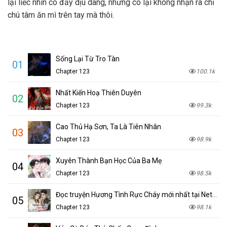
lại liếc nhìn cô đầy dịu dàng, nhưng cô lại không nhận ra chỉ
chú tâm ăn mì trên tay mà thôi.
Sống Lại Từ Tro Tàn
01
Chapter 123
100.1k
Nhất Kiến Hoạ Thiên Duyên
02
Chapter 123
99.3k
Cao Thủ Hạ Sơn, Ta Là Tiên Nhân
03
Chapter 123
98.9k
Xuyên Thành Bạn Học Của Ba Mẹ
04
Chapter 123
98.5k
Đọc truyện Hương Tình Rực Cháy mới nhất tại NetTruyen
05
Chapter 123
98.1k