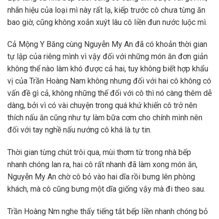
nhãn hiệu của loại mì này rất lạ, kiếp trước cô chưa từng ăn
bao giờ, cũng không xoắn xuýt lâu cô liền đun nước luộc mì.
Cả Mộng Y Băng cùng Nguyễn My An đã có khoản thời gian
tự lập của riêng mình vì vậy đối với những món ăn đơn giản
không thể nào làm khó được cả hai, tuy không biết hợp khẩu
vị của Trần Hoàng Nam không nhưng đối với hai cô không có
vấn đề gì cả, không những thế đối với cô thì nó càng thêm dễ
dàng, bởi vì có vài chuyện trong quá khứ khiến cô trở nên
thích nấu ăn cũng như tự làm bữa cơm cho chính mình nên
đối với tay nghề nấu nướng cô khá là tự tin.
Thời gian từng chút trôi qua, mùi thơm từ trong nhà bếp
nhanh chóng lan ra, hai cô rất nhanh đã làm xong món ăn,
Nguyễn My An chờ cô bỏ vào hai dĩa rồi bưng lên phòng
khách, mà cô cũng bưng một dĩa giống vậy mà đi theo sau.
Trần Hoàng Nm nghe thấy tiếng tắt bếp liền nhanh chóng bỏ