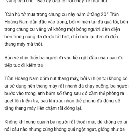
“Vâng cậu chủ.” Bác ấy đáp lời rồi chạy xe mất hụt.
“Căn hộ tớ mua trong chung cư này nằm ở tầng 20.” Trần
Hoàng Nam dẫn đầu vào trong, bởi vì hiện tại đã quá tối, bên
trong chung cư vắng vẻ không một bóng người, đèn điện
bên trong cũng đã được tắt bớt, chỉ chừa lại đèn đi đến
thang máy mà thôi.
Bảo vệ nhìn thấy ba người đi vào liền gật đầu chào sau đó
tiếp tục đi kiểm tra.
Trần Hoàng Nam bấm nút thang máy, bởi vì hiện tại không có
ai sử dụng nên thang máy rất nhanh đã chạy xuống, ba người
bước vào trong, anh bấm số tầng sau đó cầm thẻ phòng ra
quẹt lên kiểm tra, sau khi xác nhận thẻ phòng đã đúng số
tầng thang máy liền chậm rãi đóng lại.
Không khí xung quanh ba người rất thoải mái, dù không có ai
nói câu nào nhưng cũng không quá ngột ngạt, giống như ba