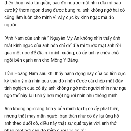
điện thoại vào túi quần, sau đó ngước mắt nhìn dĩa mì sao
cực kỳ thơm ngon đang được bưng ra, anh không ngờ hai cô
cũng làm luôn cho mình vì vậy cực kỳ kinh ngạc mà đơ
người.
“Anh Nam của anh nè.” Nguyễn My An không nhìn thấy ánh
mắt kinh ngạc của anh nên chỉ để đĩa mì trước mặt anh rồi
qua một góc để đĩa mì mình xuống, cô ấy tinh ý chừa chỗ
ngồi bên cạnh anh cho Mộng Y Băng.
Trần Hoàng Nam sau khi thấy hành động này của cô liền cực
kỳ thâm ý mà nhìn qua sau đó nhận được cái chớp mắt đầy
tinh nghịch của cô ấy, anh không ngờ một người nhìn như ngu
ngơ thế này lại tinh ý hơn một người nhìn như thông mình.
Anh không ngờ rằng tình ý của mình lại bị cô ấy phát hiện,
nhưng thật may mắn người bạn thân như cô ấy lại ủng hộ
anh theo đuổi cô, điều này thật sự quá tuyệt vời, anh thở
phào một hơi sau đó mỉm cười với cô ấy.