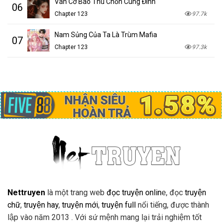
Ván Cờ Báo Thù Chốn Cung Đình
06
Chapter 123
97.7k
Nam Sủng Của Ta Là Trùm Mafia
07
Chapter 123
97.3k
Nettruyen
là một trang web
đọc truyện onlin
e, đọc
truyện
chữ
,
truyện hay
,
truyện mới
,
truyện full
nổi tiếng, được thành
lập vào năm 2013 . Với sứ mệnh mang lại trải nghiệm tốt