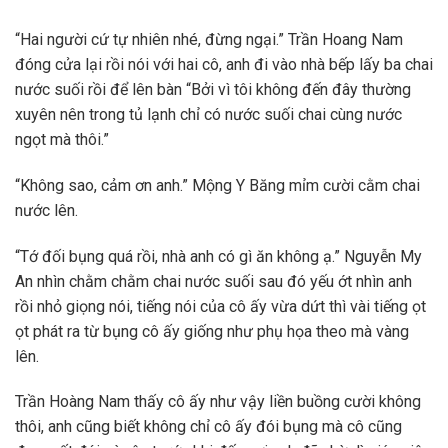
“Hai người cứ tự nhiên nhé, đừng ngại.” Trần Hoang Nam
đóng cửa lại rồi nói với hai cô, anh đi vào nhà bếp lấy ba chai
nước suối rồi để lên bàn “Bởi vì tôi không đến đây thường
xuyên nên trong tủ lạnh chỉ có nước suối chai cùng nước
ngọt mà thôi.”
“Không sao, cảm ơn anh.” Mộng Y Băng mỉm cười cằm chai
nước lên.
“Tớ đối bụng quá rồi, nhà anh có gì ăn không ạ.” Nguyễn My
An nhìn chằm chằm chai nước suối sau đó yếu ớt nhìn anh
rồi nhỏ giọng nói, tiếng nói của cô ấy vừa dứt thì vài tiếng ọt
ọt phát ra từ bụng cô ấy giống như phụ họa theo mà vàng
lên.
Trần Hoàng Nam thấy cô ấy như vậy liền buồng cười không
thôi, anh cũng biết không chỉ cô ấy đói bụng mà cô cũng