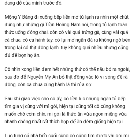
dang dở của mình trước đó.
Mộng Y Băng đi xuống bếp liền mở tủ lạnh ra nhìn một chút,
đúng như những gì Trần Hoàng Nam nói, trong tủ lạnh toàn
thức uổng đóng chai, còn có vài quả trứng gà, cùng vài quả
cà chua, có cả hành tay, cô lại mở ngăn đá ra không ngờ bên
trong lại có thịt đông lạnh, tuy không quá nhiều nhưng cũng
đủ để bọn họ ăn.
Cô nhìn xong liền đem hết những thứ có thể nấu bỏ ra ngoài,
sau đó để Nguyễn My An bỏ thịt đông vào lò vi sóng để rã
đông, còn cà chua cùng hành lá thì rửa sơ.
Sau khi giao việc cho cô ấy, cô liền lục những ngăn tủ bếp
tìm gia vị cùng với mì gói, hiện tại cũng tối cô cũng không
muốn chờ cơm chín, mì gói là thức ăn vừa ngon miệng vừa
nhanh chóng nhất rất thích hợp để ăn đêm giống hiện tại.
Lục tung cả nhà bếp cuối cùng cô cũng tìm được vài gói mì,