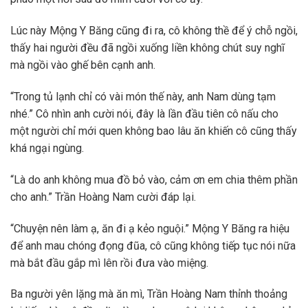
Lúc này Mộng Y Băng cũng đi ra, cô không thề để ý chỗ ngồi,
thấy hai người đều đã ngồi xuống liền không chút suy nghĩ
mà ngồi vào ghế bên cạnh anh.
“Trong tủ lạnh chỉ có vài món thế này, anh Nam dùng tạm
nhé.” Cô nhìn anh cười nói, đây là lần đầu tiên cô nấu cho
một người chỉ mới quen không bao lâu ăn khiến cô cũng thấy
khá ngại ngùng.
“Là do anh không mua đồ bỏ vào, cảm ơn em chia thêm phần
cho anh.” Trần Hoàng Nam cười đáp lại.
“Chuyện nên làm ạ, ăn đi ạ kẻo nguội.” Mộng Y Băng ra hiệu
để anh mau chóng đọng đũa, cô cũng không tiếp tục nói nữa
mà bắt đầu gắp mì lên rồi đưa vào miệng.
Ba người yên lặng mà ăn mì, Trần Hoàng Nam thỉnh thoảng