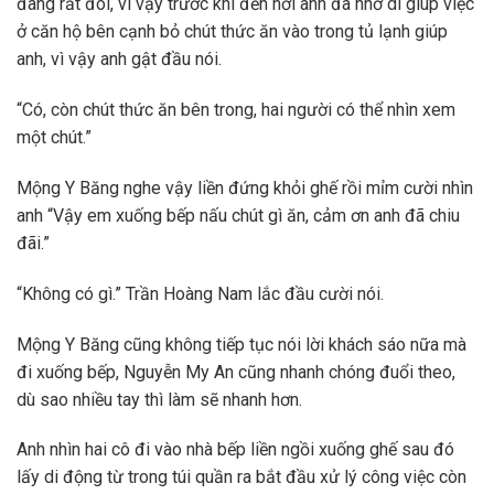
đang rất đói, vì vậy trước khi đến nơi anh đã nhờ dì giúp việc
ở căn hộ bên cạnh bỏ chút thức ăn vào trong tủ lạnh giúp
anh, vì vậy anh gật đầu nói.
“Có, còn chút thức ăn bên trong, hai người có thể nhìn xem
một chút.”
Mộng Y Băng nghe vậy liền đứng khỏi ghế rồi mỉm cười nhìn
anh “Vậy em xuống bếp nấu chút gì ăn, cảm ơn anh đã chiu
đãi.”
“Không có gì.” Trần Hoàng Nam lắc đầu cười nói.
Mộng Y Băng cũng không tiếp tục nói lời khách sáo nữa mà
đi xuống bếp, Nguyễn My An cũng nhanh chóng đuổi theo,
dù sao nhiều tay thì làm sẽ nhanh hơn.
Anh nhìn hai cô đi vào nhà bếp liền ngồi xuống ghế sau đó
lấy di động từ trong túi quần ra bắt đầu xử lý công việc còn