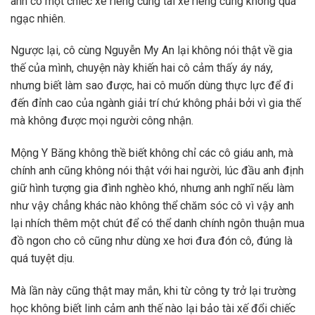
anh có một chiếc xe riêng cùng tài xế riêng cũng không quá
ngạc nhiên.
Ngược lại, cô cùng Nguyễn My An lại không nói thật về gia
thế của mình, chuyện này khiến hai cô cảm thấy áy náy,
nhưng biết làm sao được, hai cô muốn dùng thực lực để đi
đến đỉnh cao của ngành giải trí chứ không phải bởi vì gia thế
mà không được mọi người công nhận.
Mộng Y Băng không thề biết không chỉ các cô giáu anh, mà
chính anh cũng không nói thật với hai người, lúc đầu anh định
giữ hình tượng gia đình nghèo khó, nhưng anh nghĩ nếu làm
như vậy chẳng khác nào không thể chăm sóc cô vì vậy anh
lại nhích thêm một chút để có thể danh chính ngôn thuận mua
đồ ngon cho cô cũng như dùng xe hơi đưa đón cô, đúng là
quá tuyệt dịu.
Mà lần này cũng thật may mắn, khi từ công ty trở lại trường
học không biết linh cảm anh thế nào lại bảo tài xế đổi chiếc