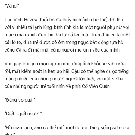
“Vâng.”
Lục Vĩnh Hi vừa đuổi tới đã thấy hình ảnh như thế, đối lập
với vị thiếu tá lạnh lùng, bình tĩnh kia là một người phụ nữ với
mạch máu xanh đen lan dài từ cổ lên mặt, trên đầu cô là một
cái lỗ to, đứa trẻ được cô ôm trong ngực bất động tựa hồ
cũng đã ra đi mãi mãi cùng người mẹ kính yêu của mình.
Vài giây trôi qua mọi người mới bừng tỉnh khỏi sự việc vừa
rồi, mất kiểm soát la hét, sợ hãi. Cậu có thể nghe được tiếng
mắng nhiếc của những người người lớn tuổi, vẻ mặt sợ hãi
của những người trẻ tuổi nhìn về phía Cố Viễn Quân.
“Đáng sợ quá!”
“Giết… giết người.”
“Đồ máu lạnh, sao có thể giết một người đang sống sờ sờ cơ