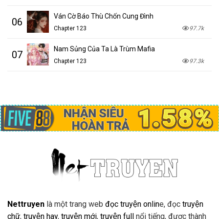
Ván Cờ Báo Thù Chốn Cung Đình
06
Chapter 123
97.7k
Nam Sủng Của Ta Là Trùm Mafia
07
Chapter 123
97.3k
Nettruyen
là một trang web
đọc truyện onlin
e, đọc
truyện
chữ
,
truyện hay
,
truyện mới
,
truyện full
nổi tiếng, được thành