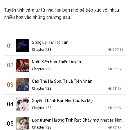
Tuyến tình cảm từ từ nha, hai bạn nhỏ sẽ tiếp xúc với nhau
nhiều hơn vào những chương sau.
Sống Lại Từ Tro Tàn
01
Chapter 123
100.1k
Nhất Kiến Hoạ Thiên Duyên
02
Chapter 123
99.3k
Cao Thủ Hạ Sơn, Ta Là Tiên Nhân
03
Chapter 123
98.9k
Xuyên Thành Bạn Học Của Ba Mẹ
04
Chapter 123
98.5k
Đọc truyện Hương Tình Rực Cháy mới nhất tại NetTruyen
05
Chapter 123
98.1k