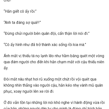
chứ!”
“Hắn giết cô ấy rồi.”
“Anh ta đáng sợ quá!!”
“Đừng chửi người bên quân đội, cẩn thận lời nói đi.”
“Cô ấy hình như đã trở thành xác sống rồi kia mà.”
Ánh mắt vị thiếu tá nọ lạnh lẽo như hầm băng quét một vòng
qua đám người cho đến khi hắn chạm mắt với cậu thiếu niên
ấy.
Đôi mắt nâu nhạt hơi rũ xuống một chút rồi vội quét qua
không nhìn thẳng vào người cậu, hắn kéo nhẹ vành mũ quân
phục, xoay người lên xe rời đi.
Ở đó vẫn tồn tại những lời nói khó nghe vì hành động vừa rồi
của hắn, những người dân tự cho mình là đúng chỉ trích hắn