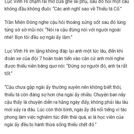
Lục Vĩnh Hi chậm rãi mở cửa ghế lái phụ, sau đó hỏi một câu
không đầu không đuôi: “Các anh nghĩ sao về Thiếu tá Cố.”
Trần Miên Đông nghe cậu hỏi thoáng sửng sốt sau đó lúng
túng sờ sờ mũi nói: “Nói ra cậu đừng nói với người ngoài
nhé! Bọn tôi đều sợ ngài ấy lắm.”
Lục Vĩnh Hi im lặng không đáp lại anh một lúc lâu, đến khi
đoàn xe của đội 7 hoàn toàn tiến vào căn cứ anh mới nghe
được thiếu niên bâng quơ nói: “Đừng sợ người đó, anh ta rất
tốt.”
“Cậu chưa gặp ngài ấy thường xuyên nên không biết thôi,
thiếu tá còn đáng sợ hơn cha ngài ấy nhiều. Chuyện ban nãy
cậu thấy là chuyện diễn ra hằng ngày đấy, không phải lâu lâu
mới xảy ra đâu. Lúc còn thời bình, ngài ấy đã nổi tiếng vì tác
phong làm việc nghiêm túc đến thái quá, ai là học viên của
ngài ấy đều bị hành thừa sống thiếu chết đó.”