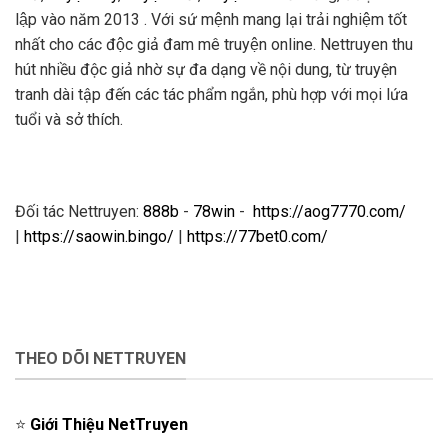
lập vào năm 2013 . Với sứ mệnh mang lại trải nghiệm tốt
nhất cho các độc giả đam mê truyện online. Nettruyen thu
hút nhiều độc giả nhờ sự đa dạng về nội dung, từ truyện
tranh dài tập đến các tác phẩm ngắn, phù hợp với mọi lứa
tuổi và sở thích.
Đối tác Nettruyen:
888b
-
78win
-
https://aog7770.com/
|
https://saowin.bingo/
|
https://77bet0.com/
THEO DÕI NETTRUYEN
⭐️
Giới Thiệu NetTruyen