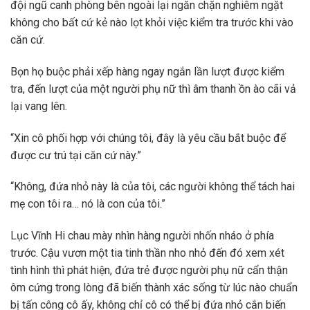
đội ngũ canh phòng bên ngoài lại ngăn chặn nghiêm ngặt
không cho bất cứ kẻ nào lọt khỏi việc kiểm tra trước khi vào
căn cứ.
Bọn họ buộc phải xếp hàng ngay ngắn lần lượt được kiểm
tra, đến lượt của một người phụ nữ thì âm thanh ồn ào cãi vả
lại vang lên.
“Xin cô phối hợp với chúng tôi, đây là yêu cầu bắt buộc để
được cư trú tại căn cứ này.”
“Không, đứa nhỏ này là của tôi, các người không thể tách hai
mẹ con tôi ra… nó là con của tôi.”
Lục Vĩnh Hi chau mày nhìn hàng người nhốn nháo ở phía
trước. Cậu vươn một tia tinh thần nho nhỏ đến đó xem xét
tình hình thì phát hiện, đứa trẻ được người phụ nữ cẩn thận
ôm cứng trong lòng đã biến thành xác sống từ lúc nào chuẩn
bị tấn công cô ấy, không chỉ cô có thể bị đứa nhỏ cắn biến