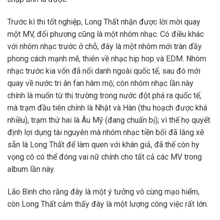
Trước kì thi tốt nghiệp, Long Thất nhận được lời mời quay
một MV, đối phương cũng là một nhóm nhạc. Có điều khác
với nhóm nhạc trước ở chỗ, đây là một nhóm mới tràn đầy
phong cách mạnh mẽ, thiên về nhạc hip hop và EDM. Nhóm
nhạc trước kia vốn đã nổi danh ngoài quốc tế, sau đó mới
quay về nước tri ân fan hâm mộ; còn nhóm nhạc lần này
chính là muốn từ thị trường trong nước đột phá ra quốc tế,
mà trạm đầu tiên chính là Nhật và Hàn (thu hoạch được khá
nhiều), trạm thứ hai là Âu Mỹ (đang chuẩn bị); vì thế họ quyết
định lợi dụng tài nguyên mà nhóm nhạc tiền bối đã lăng xê
sẵn là Long Thất để làm quen với khán giả, đã thế còn hy
vọng cô có thể đóng vai nữ chính cho tất cả các MV trong
album lần này.
Lão Bình cho rằng đây là một ý tưởng vô cùng mạo hiểm,
còn Long Thất cảm thấy đây là một lượng công việc rất lớn.