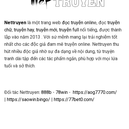
Nettruyen
là một trang web
đọc truyện onlin
e, đọc
truyện
chữ
,
truyện hay
,
truyện mới
,
truyện full
nổi tiếng, được thành
lập vào năm 2013 . Với sứ mệnh mang lại trải nghiệm tốt
nhất cho các độc giả đam mê truyện online. Nettruyen thu
hút nhiều độc giả nhờ sự đa dạng về nội dung, từ truyện
tranh dài tập đến các tác phẩm ngắn, phù hợp với mọi lứa
tuổi và sở thích.
Đối tác Nettruyen:
888b
-
78win
-
https://aog7770.com/
|
https://saowin.bingo/
|
https://77bet0.com/