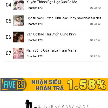
Xuyên Thành Bạn Học Của Ba Mẹ
04
Chapter 123
98.5k
Đọc truyện Hương Tình Rực Cháy mới nhất tại NetTruyen
05
Chapter 123
98.1k
Ván Cờ Báo Thù Chốn Cung Đình
06
Chapter 123
97.7k
Nam Sủng Của Ta Là Trùm Mafia
07
Chapter 123
97.3k