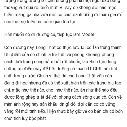
tượng trong tương lai, chứ không phải là một ngôi sao băng
thoáng vụt qua rồi biến mất. Vì vậy sẽ không đời nào mạo
hiểm mang gà nhà vừa mới có chút danh tiếng đi tham gia đủ
các loại sự kiện tìm cảm giác tồn tại.
Hắn muốn cô đi đường cũ, tiếp tục làm Model.
Con đường này, Long Thất có thực lực, lại có fan trung thành.
Ưu điểm của cô chính là trẻ tuổi và phóng khoáng, phong
cách thời trang cũng nắm bắt rất chuẩn, lão Bình tận dụng
những ưu điểm này để bồi dưỡng cô thành IT GIRL nổi bật
nhất trong nước. Chính vì thế, dù cho Long Thất vẫn còn
đang đi học nhưng đã có thể xuất hiện trên các trang bìa tạp
chí, mặc như thế nào, chơi như thế nào, ăn như thế nào đều
được lồng ghép triệt để với phong cách sống của cô. Còn về
màn ảnh rộng hay sân khấu lớn gì đó, đợi căn cơ cô vững
vàng rồi mới tính tiếp. Hiện thực bây giờ về cơ bản chỉ có bốn
chữ: tích lũy bộc phát.