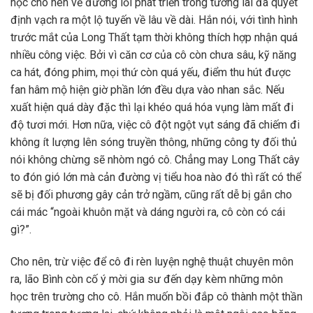
học cho nên về đường lối phát triển trong tương lai đã quyết
định vạch ra một lộ tuyến về lâu về dài. Hắn nói, với tình hình
trước mắt của Long Thất tạm thời không thích hợp nhận quá
nhiều công việc. Bởi vì căn cơ của cô còn chưa sâu, kỹ năng
ca hát, đóng phim, mọi thứ còn quá yếu, điểm thu hút được
fan hâm mộ hiện giờ phần lớn đều dựa vào nhan sắc. Nếu
xuất hiện quá dày đặc thì lại khéo quá hóa vụng làm mất đi
độ tươi mới. Hơn nữa, việc cô đột ngột vụt sáng đã chiếm đi
không ít lượng lên sóng truyền thông, những công ty đối thủ
nói không chừng sẽ nhòm ngó cô. Chẳng may Long Thất cây
to đón gió lớn mà cản đường vị tiểu hoa nào đó thì rất có thể
sẽ bị đối phương gây cản trở ngầm, cũng rất dễ bị gắn cho
cái mác “ngoài khuôn mặt và dáng người ra, cô còn có cái
gì?”.
Cho nên, trừ việc để cô đi rèn luyện nghệ thuật chuyên môn
ra, lão Bình còn cố ý mời gia sư đến dạy kèm những môn
học trên trường cho cô. Hắn muốn bồi đắp cô thành một thần