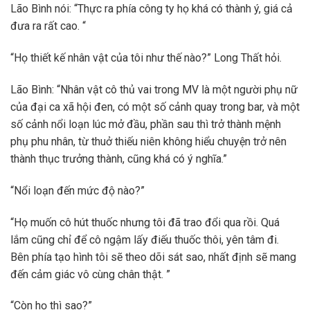
Lão Bình nói: “Thực ra phía công ty họ khá có thành ý, giá cả
đưa ra rất cao. “
“Họ thiết kế nhân vật của tôi như thế nào?” Long Thất hỏi.
Lão Bình: “Nhân vật cô thủ vai trong MV là một người phụ nữ
của đại ca xã hội đen, có một số cảnh quay trong bar, và một
số cảnh nổi loạn lúc mở đầu, phần sau thì trở thành mệnh
phụ phu nhân, từ thuở thiếu niên không hiểu chuyện trở nên
thành thục trưởng thành, cũng khá có ý nghĩa.”
“Nổi loạn đến mức độ nào?”
“Họ muốn cô hút thuốc nhưng tôi đã trao đổi qua rồi. Quá
lắm cũng chỉ để cô ngậm lấy điếu thuốc thôi, yên tâm đi.
Bên phía tạo hình tôi sẽ theo dõi sát sao, nhất định sẽ mang
đến cảm giác vô cùng chân thật. ”
“Còn họ thì sao?”