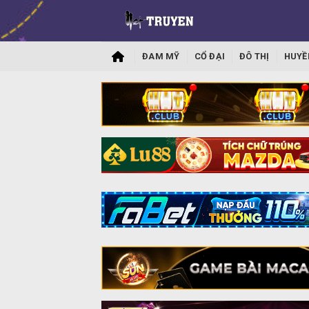
ĐAM MỸ
CỔ ĐẠI
ĐÔ THỊ
HUYỀ