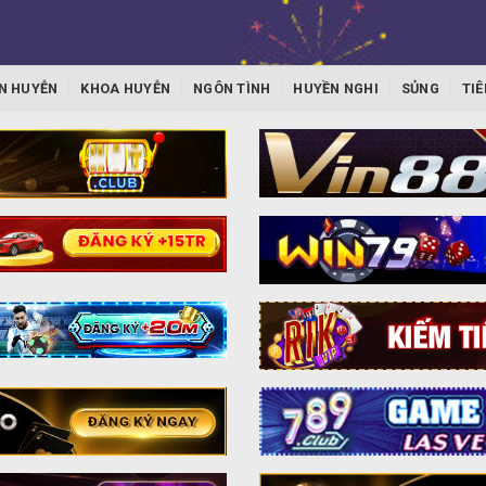
N HUYỄN
KHOA HUYỄN
NGÔN TÌNH
HUYỀN NGHI
SỦNG
TIÊ