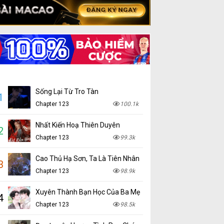
Sống Lại Từ Tro Tàn
1
Chapter 123
100.1k
Nhất Kiến Hoạ Thiên Duyên
2
Chapter 123
99.3k
Cao Thủ Hạ Sơn, Ta Là Tiên Nhân
3
Chapter 123
98.9k
Xuyên Thành Bạn Học Của Ba Mẹ
4
Chapter 123
98.5k