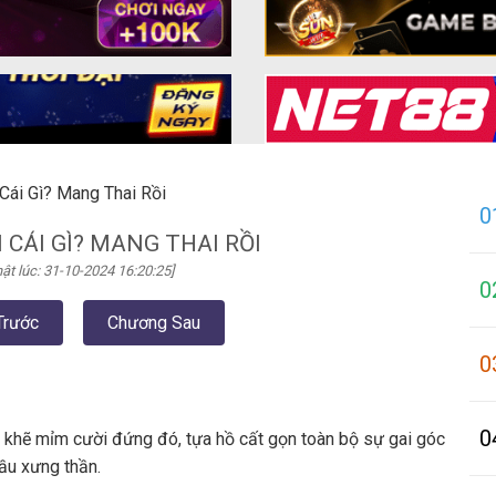
 Cái Gì? Mang Thai Rồi
0
 CÁI GÌ? MANG THAI RỒI
ật lúc: 31-10-2024 16:20:25]
0
Trước
Chương Sau
0
0
khẽ mỉm cười đứng đó, tựa hồ cất gọn toàn bộ sự gai góc
đầu xưng thần.