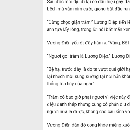
Sâu độc mới dịu đi lại có dấu hiệu gây đ
bệch mà vẫn mỉm cười, giọng bắt đầu run 
“Đừng chọc giận trẫm.” Lương Diệp tiến l
anh tựa lấy lòng, trong lời nói bất mãn xen
Vương Điền yếu ớt đẩy hắn ra: “Vâng, Bệ h
“Ngươi gọi trẫm là Lương Diệp.” Lương Di
“Bệ hạ, trước đây là do ta vượt quá giới 
lại nhếch môi sung sướng tại nơi hắn khôn
thẳng tên húy của ngài.”
“Trẫm có bao giờ phạt ngươi vì việc này 
điệu đanh thép nhưng cũng có phần dịu d
ngươi nữa là được, không cho cáu kỉnh với
Vương Điền dằn độ cong khóe miệng xuống