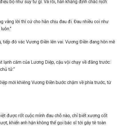
iệu bộ như suy tư gì. Và rồi, hắn khẳng định chắc nịch:
 vâng lời thì cứ cho hắn chịu đau đi. Đau nhiều coi như
luôn.”
u, tiếp đó vác Vương Điền lên vai. Vương Điền đang hôn mê
ắt lạnh căm của Lương Diệp, cậu vội chạy về đằng trước:
chủ tử.”
Diệp mới khiêng Vương Điền bước chậm về phía trước, từ
iệt được rốt cuộc mình đau chỗ nào, chỉ biết xương cốt
ợt, khiến anh hận không thể gọi bác sĩ tới gây tê toàn