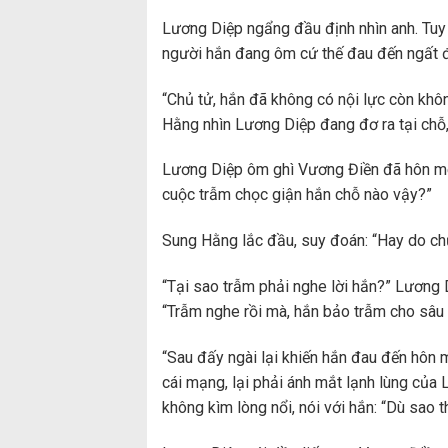
Lương Diệp ngẩng đầu định nhìn anh. Tuy 
người hắn đang ôm cứ thế đau đến ngất đ
“Chủ tử, hắn đã không có nội lực còn khôn
Hằng nhìn Lương Diệp đang đơ ra tại chỗ, 
Lương Diệp ôm ghì Vương Điền đã hôn mê,
cuộc trẫm chọc giận hắn chỗ nào vậy?”
Sung Hằng lắc đầu, suy đoán: “Hay do chủ
“Tại sao trẫm phải nghe lời hắn?” Lương Di
“Trẫm nghe rồi mà, hắn bảo trẫm cho sâu 
“Sau đấy ngài lại khiến hắn đau đến hôn
cái mạng, lại phải ánh mắt lạnh lùng của
không kìm lòng nổi, nói với hắn: “Dù sao