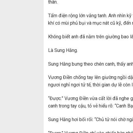
thân.
Tẩm điện rộng lớn vắng tanh. Anh nhìn kỹ t
khí có mùi phủ bụi và mục nát cũ kỹ, đến
Không biết anh đã nằm trên giường bao l
Là Sung Hằng.
Sung Hằng bưng theo chén canh, thấy anh t
Vương Điền chống tay lên giường ngồi dậy
ngươi nghỉ ngơi tử tế, thời gian dự lễ còn l
“Được.” Vương Điền vừa cất lời đã nghe g
canh trong tay cậu, tỏ vẻ hiểu rõ: “Canh 
Sung Hằng hơi bối rối: “Chủ tử nói chờ ng