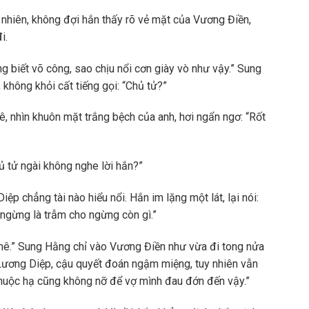
nhiên, không đợi hắn thấy rõ vẻ mặt của Vương Điền,
i.
g biết võ công, sao chịu nổi cơn giày vò như vậy.” Sung
không khỏi cất tiếng gọi: “Chủ tử?”
 nhìn khuôn mặt trắng bệch của anh, hơi ngẩn ngơ: “Rốt
 tử ngài không nghe lời hắn?”
ệp chẳng tài nào hiểu nổi. Hắn im lặng một lát, lại nói:
ngừng là trẫm cho ngừng còn gì.”
 mê.” Sung Hằng chỉ vào Vương Điền như vừa đi tong nửa
 Lương Diệp, cậu quyết đoán ngậm miệng, tuy nhiên vẫn
 thuộc hạ cũng không nỡ để vợ mình đau đớn đến vậy.”