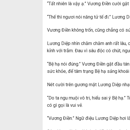
“Tất nhiên là vậy ạ.” Vương Điền cười gật
“Thế thì ngươi nói năng tử tế đi.” Lương D
Vương Điền không trốn, cũng chẳng có sức 
Lương Diệp nhìn chằm chằm anh rất lâu, c
kỉnh với trẫm. Đau vì sâu độc có chút, ngư
“Bệ hạ nói đúng.” Vương Điền gật đầu tán 
sức khỏe, để tâm trạng Bệ hạ sảng khoái 
Nét cười trên gương mặt Lương Diệp nhạt 
“Do ta ngu muội vô tri, hiểu sai ý Bệ hạ.
có gì gọi là vui vẻ.
“Vương Điền.” Ngữ điệu Lương Diệp hơi lắ