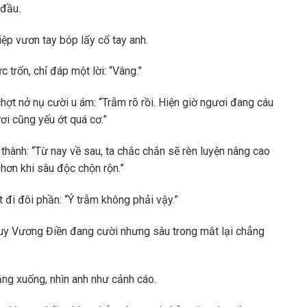
 đầu.
iệp vươn tay bóp lấy cổ tay anh.
trốn, chỉ đáp một lời: “Vâng.”
hợt nở nụ cười u ám: “Trẫm rõ rồi. Hiện giờ ngươi đang cáu
ơi cũng yếu ớt quá cơ.”
thành: “Từ nay về sau, ta chắc chắn sẽ rèn luyện nâng cao
hơn khi sâu độc chộn rộn.”
đi đôi phần: “Ý trẫm không phải vậy.”
” Tuy Vương Điền đang cười nhưng sâu trong mắt lại chẳng
ng xuống, nhìn anh như cảnh cáo.