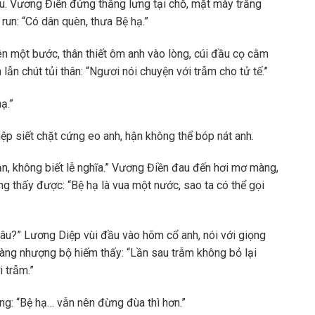
au. Vương Điền đứng thẳng lưng tại chỗ, mặt mày trắng
run: “Có dân quèn, thưa Bệ hạ.”
ên một bước, thân thiết ôm anh vào lòng, cúi đầu cọ cằm
 lẫn chút tủi thân: “Ngươi nói chuyện với trẫm cho tử tế.”
ạ.”
ệp siết chặt cứng eo anh, hận không thể bóp nát anh.
hạn, không biết lễ nghĩa.” Vương Điền đau đến hơi mơ màng,
g thấy được: “Bệ hạ là vua một nước, sao ta có thể gọi
đâu?” Lương Diệp vùi đầu vào hõm cổ anh, nói với giọng
àng nhượng bộ hiếm thấy: “Lần sau trẫm không bỏ lại
 trẫm.”
: “Bệ hạ… vẫn nên đừng đùa thì hơn.”