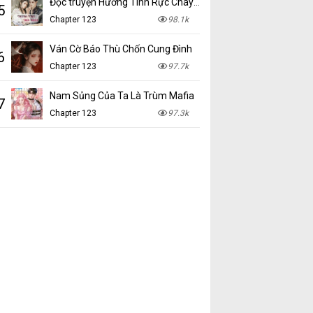
Đọc truyện Hương Tình Rực Cháy mới nhất tại NetTruyen
5
Chapter 123
98.1k
Ván Cờ Báo Thù Chốn Cung Đình
6
Chapter 123
97.7k
Nam Sủng Của Ta Là Trùm Mafia
7
Chapter 123
97.3k