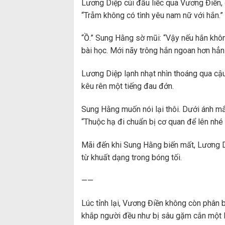
Lương Diệp cúi đầu liếc qua Vương Điền, đ
“Trẫm không có tình yêu nam nữ với hắn.”
“Ồ.” Sung Hằng sờ mũi: “Vậy nếu hắn không
bài học. Mới nãy trông hắn ngoan hơn hẳn 
Lương Diệp lạnh nhạt nhìn thoáng qua cậ
kêu rên một tiếng đau đớn.
Sung Hằng muốn nói lại thôi. Dưới ánh m
“Thuộc hạ đi chuẩn bị cơ quan để lên nhé 
Mãi đến khi Sung Hằng biến mất, Lương 
từ khuất dạng trong bóng tối.
——
Lúc tỉnh lại, Vương Điền không còn phân b
khắp người đều như bị sâu gặm cắn một lư