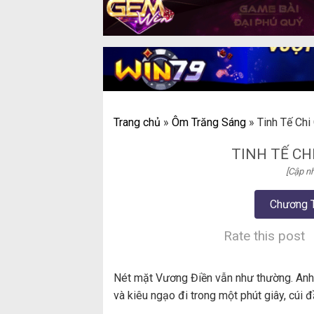
Trang chủ
»
Ôm Trăng Sáng
»
Tinh Tế Chi
TINH TẾ CHI
[Cập nh
Chương 
Rate this post
Nét mặt Vương Điền vẫn như thường. Anh 
và kiêu ngạo đi trong một phút giây, cúi 