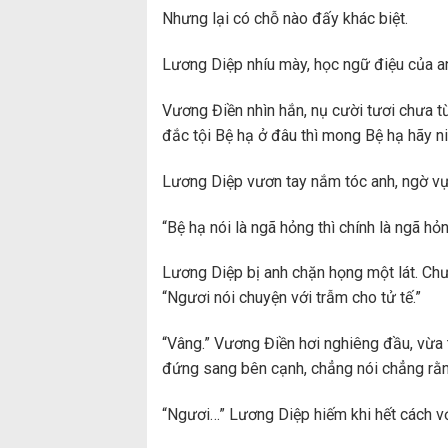
Nhưng lại có chỗ nào đấy khác biệt.
Lương Diệp nhíu mày, học ngữ điệu của anh
Vương Điền nhìn hắn, nụ cười tươi chưa từ
đắc tội Bệ hạ ở đâu thì mong Bệ hạ hãy niệ
Lương Diệp vươn tay nắm tóc anh, ngờ vực
“Bệ hạ nói là ngã hỏng thì chính là ngã h
Lương Diệp bị anh chặn họng một lát. Chư
“Ngươi nói chuyện với trẫm cho tử tế.”
“Vâng.” Vương Điền hơi nghiêng đầu, vừa t
đứng sang bên cạnh, chẳng nói chẳng rằn
“Ngươi…” Lương Diệp hiếm khi hết cách với