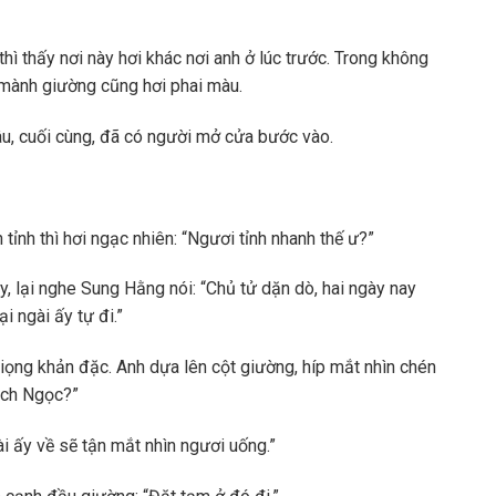
hì thấy nơi này hơi khác nơi anh ở lúc trước. Trong không
 mành giường cũng hơi phai màu.
âu, cuối cùng, đã có người mở cửa bước vào.
ỉnh thì hơi ngạc nhiên: “Ngươi tỉnh nhanh thế ư?”
, lại nghe Sung Hằng nói: “Chủ tử dặn dò, hai ngày nay
ại ngài ấy tự đi.”
iọng khản đặc. Anh dựa lên cột giường, híp mắt nhìn chén
Bạch Ngọc?”
ài ấy về sẽ tận mắt nhìn ngươi uống.”