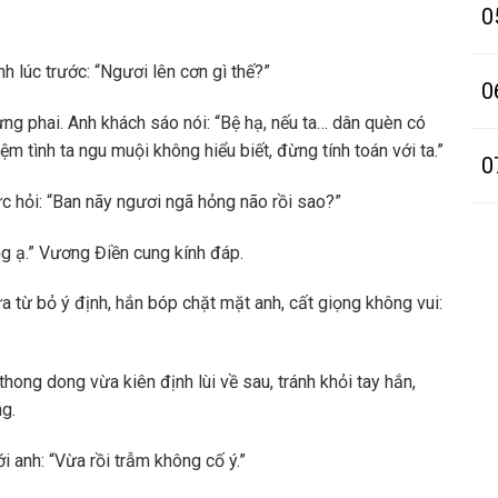
0
 lúc trước: “Ngươi lên cơn gì thế?”
0
ng phai. Anh khách sáo nói: “Bệ hạ, nếu ta… dân quèn có
m tình ta ngu muội không hiểu biết, đừng tính toán với ta.”
0
 hỏi: “Ban nãy ngươi ngã hỏng não rồi sao?”
ỏng ạ.” Vương Điền cung kính đáp.
a từ bỏ ý định, hắn bóp chặt mặt anh, cất giọng không vui:
hong dong vừa kiên định lùi về sau, tránh khỏi tay hắn,
g.
 anh: “Vừa rồi trẫm không cố ý.”